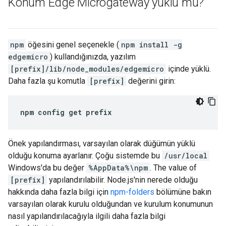
Konum Edge Microgateway yüklü mü?
npm
öğesini genel seçenekle (
npm install -g
edgemicro
) kullandığınızda, yazılım
[prefix]/lib/node_modules/edgemicro
içinde yüklü.
Daha fazla şu komutla
[prefix]
değerini girin:
npm config get prefix
Önek yapılandırması, varsayılan olarak düğümün yüklü
olduğu konuma ayarlanır. Çoğu sistemde bu
/usr/local
Windows'da bu değer
%AppData%\npm
. The value of
[prefix]
yapılandırılabilir. Node.js'nin nerede olduğu
hakkında daha fazla bilgi için
npm-folders
bölümüne bakın
varsayılan olarak kurulu olduğundan ve kurulum konumunun
nasıl yapılandırılacağıyla ilgili daha fazla bilgi