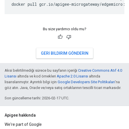
docker pull gcr.io/apigee-microgateway/edgemicro:l
Bu size yardımcı oldu mu?
GERI BILDIRIM GÖNDERIN
Aksi belirtilmediği sürece bu sayfanın içeriği
Creative Commons Atıf 4.0
Lisansı
altında ve kod örnekleri
Apache 2.0 Lisansı
altında
lisanslanmıştır. Ayrıntılı bilgi için
Google Developers Site Politikaları
'na
göz atın. Java, Oracle ve/veya satış ortaklarının tescilli ticari markasıdır.
Son güncelleme tarihi: 2026-02-17 UTC.
Apigee hakkında
We're part of Google