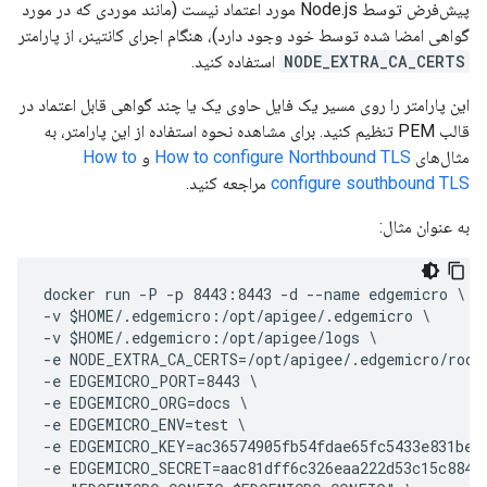
پیش‌فرض توسط Node.js مورد اعتماد نیست (مانند موردی که در مورد
گواهی امضا شده توسط خود وجود دارد)، هنگام اجرای کانتینر، از پارامتر
NODE_EXTRA_CA_CERTS
استفاده کنید.
این پارامتر را روی مسیر یک فایل حاوی یک یا چند گواهی قابل اعتماد در
قالب PEM تنظیم کنید. برای مشاهده نحوه استفاده از این پارامتر، به
مثال‌های
How to configure Northbound TLS
و
How to
configure southbound TLS
مراجعه کنید.
به عنوان مثال:
docker run -P -p 8443:8443 -d --name edgemicro \

-v $HOME/.edgemicro:/opt/apigee/.edgemicro \

-v $HOME/.edgemicro:/opt/apigee/logs \

-e NODE_EXTRA_CA_CERTS=/opt/apigee/.edgemicro/rootc
-e EDGEMICRO_PORT=8443 \

-e EDGEMICRO_ORG=docs \

-e EDGEMICRO_ENV=test \

-e EDGEMICRO_KEY=ac36574905fb54fdae65fc5433e831bec2
-e EDGEMICRO_SECRET=aac81dff6c326eaa222d53c15c8841f