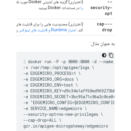
--
(اختیاری) گزینه های امنیتی Docker مورد نظر را تنظیم می کند.
security-
را
در مستندات Docker ببینید.
opt
--cap-
(اختیاری) محدودیت هایی را برای قابلیت های لینوکس مجا
drop
کند.
امتیاز Runtime و قابلیت های لینوکس
را در مستندات Docker بب
به عنوان مثال:
docker run -P -p 8000:8000 -d --name edgemic
-v /var/tmp:/opt/apigee/logs \

-e EDGEMICRO_PROCESS=1 \

-e EDGEMICRO_ORG=docs \

-e EDGEMICRO_ENV=test \

-e EDGEMICRO_KEY=d9c34e1aff68ed969273b016699ea
-e EDGEMICRO_SECRET=3bc95a71c86a3c8ce04137fbcb
-e "EDGEMICRO_CONFIG=$EDGEMICRO_CONFIG" \

-e SERVICE_NAME=edgemicro \

--security-opt=no-new-privileges \

--cap-drop=ALL \

gcr.io/apigee-microgateway/edgemicro