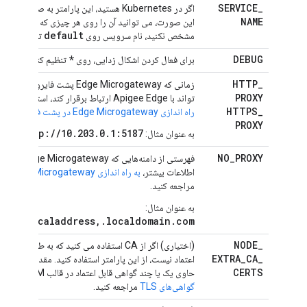
SERVICE
_
اگر در Kubernetes هستید، این پارامتر به صور
NAME
این صورت، می توانید آن را روی هر چیزی که می خواهید ت
default
مشخص نکنید، نام سرویس روی
تنظیم می‌شو
*
DEBUG
برای فعال کردن اشکال زدایی، روی
تنظیم کنید.
HTTP
_
زمانی که Edge Microgateway پشت فای
PROXY
تواند با Apigee Edge ارتباط برقرار کند، استفاده کنید. برای اطلاعات بیشتر،
HTTPS
_
راه اندازی Edge Microgateway در پشت فایروال شرکت
PROXY
OXY=http://10.203.0.1:5187/
به عنوان مثال:
NO
_
PROXY
فهرستی از دامنه‌
اطلاعات بیشتر،
به راه اندازی Edge Microgateway در پشت فایروال شرکت
مراجعه کنید.
به عنوان مثال:
.0.1,localaddress,.localdomain.com
NODE
_
EXTRA
_
CA
_
اعتماد نیست، از این پارامتر استفاده کنید. مقدار این پارا
CERTS
حاوی یک یا چند گواهی قابل اعتماد در قالب PEM تنظیم کنید. برای جزئیات، به
گواهی‌های TLS
مراجعه کنید.