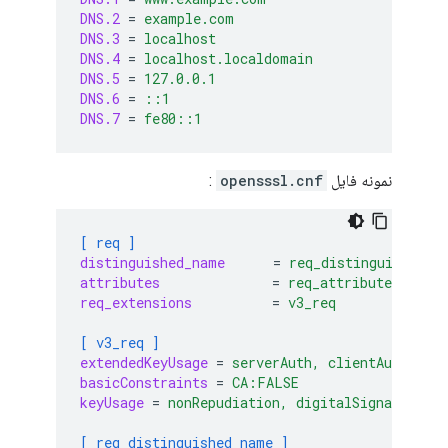
DNS.2
=
example.com
DNS.3
=
localhost
DNS.4
=
localhost.localdomain
DNS.5
=
127.0.0.1
DNS.6
=
::1
DNS.7
=
fe80::1
نمونه فایل
opensssl.cnf
:
[ req ]
distinguished_name
=
req_distinguished_n
attributes
=
req_attributes
req_extensions
=
v3_req
[ v3_req ]
extendedKeyUsage
=
serverAuth, clientAuth, co
basicConstraints
=
CA:FALSE
keyUsage
=
nonRepudiation, digitalSignature, 
[ req_distinguished_name ]