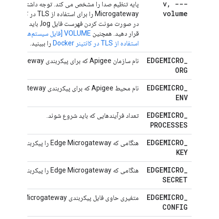
,
--
-v
volume
قرار دهید. همچنین
VOLUME [فایل سیستم‌های مشترک]
ر
استفاده از TLS در کانتینر Docker
را ببینید.
EDGEMICRO
_
نام سازمان Apigee که برای پیکربندی Edge Microgateway استفاده کردید.
ORG
EDGEMICRO
_
نام محیط Apigee که برای پیکربندی Edge Microgateway استفاده کردید.
ENV
EDGEMICRO
_
تعداد فرآیندهایی که باید شروع شوند.
PROCESSES
EDGEMICRO
_
هنگامی که Edge Microgateway را پیکربندی کردید، کلید بازگشت.
KEY
EDGEMICRO
_
هنگامی که Edge Microgateway را پیکربندی کردید، این راز بازگشت.
SECRET
EDGEMICRO
_
متغیری حاوی فایل پیکربندی Edge Microgateway کدگذاری شده با base64.
CONFIG