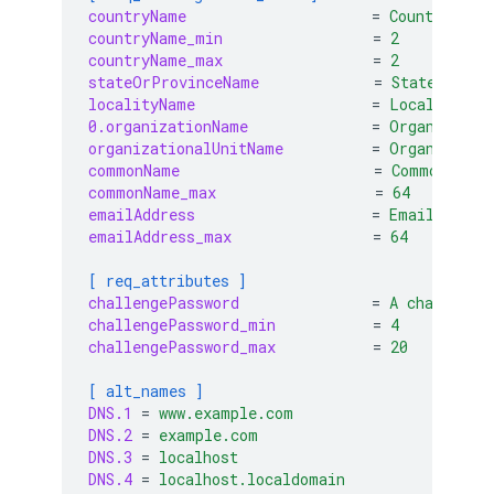
countryName
=
Country Nam
countryName_min
=
2
countryName_max
=
2
stateOrProvinceName
=
State or Pr
localityName
=
Locality Na
0.organizationName
=
Organizatio
organizationalUnitName
=
Organizatio
commonName
=
Common Name
commonName_max
=
64
emailAddress
=
Email Addre
emailAddress_max
=
64
[ req_attributes ]
challengePassword
=
A challenge
challengePassword_min
=
4
challengePassword_max
=
20
[ alt_names ]
DNS.1
=
www.example.com
DNS.2
=
example.com
DNS.3
=
localhost
DNS.4
=
localhost.localdomain