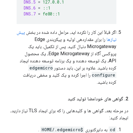
DNS.5
=
127.0.0.1
DNS.6
=
::1
DNS.7
=
fe80::1
اگر قبلاً این کار را نکرده اید، مراحل داده شده در بخش
پیش
نیازها
را برای مقداردهی اولیه و پیکربندی Edge
Microgateway دنبال کنید. پس از تکمیل، باید یک
پروکسی آگاه از Edge Microgateway، یک محصول
API، یک توسعه دهنده و یک برنامه توسعه دهنده ایجاد
کرده باشید. علاوه بر این، باید دستور
edgemicro
configure
را اجرا کرده و یک کلید و مخفی دریافت
کرده باشید.
2
.
گواهی های خودامضا تولید کنید
در مرحله بعد، گواهی ها و کلیدهایی را که برای ایجاد TLS نیاز دارید،
ایجاد کنید:
cd
به دایرکتوری
$HOME/.edgemicro
.