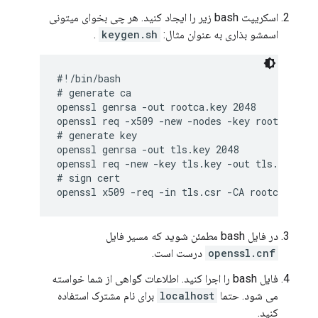
اسکریپت bash زیر را ایجاد کنید. هر چی بخوای میتونی
اسمشو بذاری به عنوان مثال:
keygen.sh
.
#!/bin/bash

# generate ca

openssl genrsa -out rootca.key 2048

openssl req -x509 -new -nodes -key rootca.key 
# generate key

openssl genrsa -out tls.key 2048

openssl req -new -key tls.key -out tls.csr

# sign cert

openssl x509 -req -in tls.csr -CA rootca.pem 
در فایل bash مطمئن شوید که مسیر فایل
openssl.cnf
درست است.
فایل bash را اجرا کنید. اطلاعات گواهی از شما خواسته
می شود. حتما
localhost
برای نام مشترک استفاده
کنید.