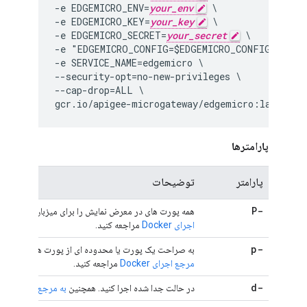
-e EDGEMICRO_ENV=
your_env
 \

-e EDGEMICRO_KEY=
your_key
 \

-e EDGEMICRO_SECRET=
your_secret
 \

-e "EDGEMICRO_CONFIG=$EDGEMICRO_CONFIG" \

-e SERVICE_NAME=edgemicro \

--security-opt=no-new-privileges \

--cap-drop=ALL \

gcr.io/apigee-microgateway/edgemicro:latest
پارامترها
پارامتر
توضیحات
-P
همه پورت های در معرض نمایش را برای میزبان منتشر کن
اجرای Docker
مراجعه کنید.
-p
به صراحت یک پورت یا محدوده ای از پورت ها را نقشه بر
مرجع اجرای Docker
مراجعه کنید.
-d
در حالت جدا شده اجرا کنید. همچنین
به مرجع اجرای Docker