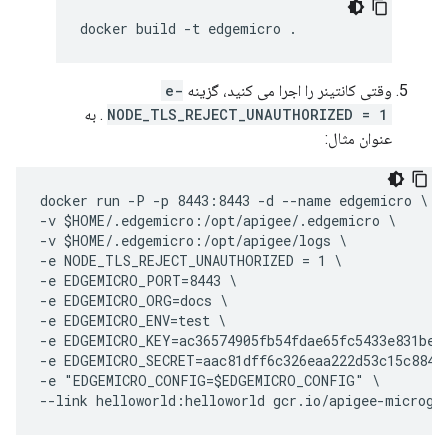
وقتی کانتینر را اجرا می کنید، گزینه
-e
NODE_TLS_REJECT_UNAUTHORIZED = 1
. به
عنوان مثال:
docker run -P -p 8443:8443 -d --name edgemicro \

-v $HOME/.edgemicro:/opt/apigee/.edgemicro \

-v $HOME/.edgemicro:/opt/apigee/logs \

-e NODE_TLS_REJECT_UNAUTHORIZED = 1 \

-e EDGEMICRO_PORT=8443 \

-e EDGEMICRO_ORG=docs \

-e EDGEMICRO_ENV=test \

-e EDGEMICRO_KEY=ac36574905fb54fdae65fc5433e831bec2
-e EDGEMICRO_SECRET=aac81dff6c326eaa222d53c15c8841f
-e "EDGEMICRO_CONFIG=$EDGEMICRO_CONFIG" \
