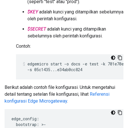
(seperti "test" atau "prod").
$KEY
adalah kunci yang ditampilkan sebelumnya
oleh perintah konfigurasi.
$SECRET
adalah kunci yang ditampilkan
sebelumnya oleh perintah konfigurasi.
Contoh:
edgemicro start -o docs -e test -k 701e70ee7
  -s 05c1435...e34ab0cc824
Berikut adalah contoh file konfigurasi. Untuk mengetahui
detail tentang setelan file konfigurasi, lihat
Referensi
konfigurasi Edge Microgateway
.
edge_config
:
bootstrap
:
>
-