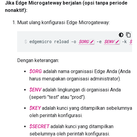
Jika Edge Microgateway berjalan (opsi tanpa periode
nonaktif):
Muat ulang konfigurasi Edge Microgateway:
edgemicro
reload
-
o
$ORG
-
e
$ENV
-
k
$KE
Dengan keterangan:
$ORG
adalah nama organisasi Edge Anda (Anda
harus merupakan organisasi administrator).
$ENV
adalah lingkungan di organisasi Anda
(seperti "test" atau "prod").
$KEY
adalah kunci yang ditampilkan sebelumnya
oleh perintah konfigurasi.
$SECRET
adalah kunci yang ditampilkan
sebelumnya oleh perintah konfigurasi.