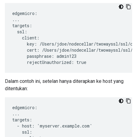
edgemicro:

...

targets:

  ssl:

    client:

      key: /Users/jdoe/nodecellar/twowayssl/ssl/cli
      cert: /Users/jdoe/nodecellar/twowayssl/ssl/ca
      passphrase: admin123

      rejectUnauthorized: true
Dalam contoh ini, setelan hanya diterapkan ke host yang
ditentukan:
edgemicro:

...

targets:

  - host: 'myserver.example.com'

    ssl:
