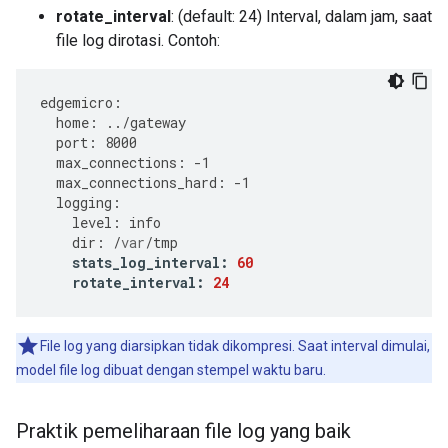
rotate_interval
: (default: 24) Interval, dalam jam, saat
file log dirotasi. Contoh:
edgemicro
:
home
:
../
gateway
port
:
8000
max_connections
:
-
1
max_connections_hard
:
-
1
logging
:
level
:
info
dir
:
/
var
/
tmp
stats_log_interval
:
60
rotate_interval
:
24
File log yang diarsipkan tidak dikompresi. Saat interval dimulai,
model file log dibuat dengan stempel waktu baru.
Praktik pemeliharaan file log yang baik