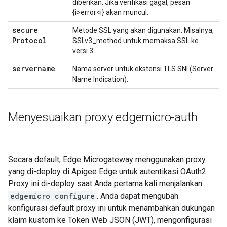
diberikan. Jika verifikasi gagal, pesan
{i>error<i} akan muncul.
secure
Metode SSL yang akan digunakan. Misalnya,
Protocol
SSLv3_method untuk memaksa SSL ke
versi 3.
servername
Nama server untuk ekstensi TLS SNI (Server
Name Indication).
Menyesuaikan proxy edgemicro-auth
Secara default, Edge Microgateway menggunakan proxy
yang di-deploy di Apigee Edge untuk autentikasi OAuth2.
Proxy ini di-deploy saat Anda pertama kali menjalankan
edgemicro configure
. Anda dapat mengubah
konfigurasi default proxy ini untuk menambahkan dukungan
klaim kustom ke Token Web JSON (JWT), mengonfigurasi