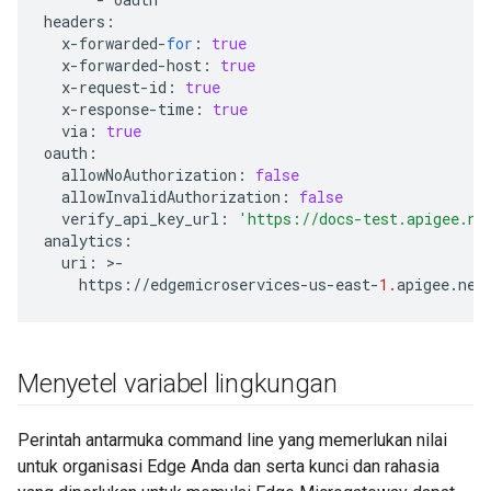
headers
:
x
-
forwarded
-
for
:
true
x
-
forwarded
-
host
:
true
x
-
request
-
id
:
true
x
-
response
-
time
:
true
via
:
true
oauth
:
allowNoAuthorization
:
false
allowInvalidAuthorization
:
false
verify_api_key_url
:
'https://docs-test.apigee.ne
analytics
:
uri
:
>
-
https
:
//
edgemicroservices
-
us
-
east
-
1.
apigee
.
net
Menyetel variabel lingkungan
Perintah antarmuka command line yang memerlukan nilai
untuk organisasi Edge Anda dan serta kunci dan rahasia