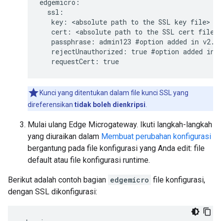
edgemicro:

  ssl:

   key: <absolute path to the SSL key file>

   cert: <absolute path to the SSL cert file>

   passphrase: admin123 #option added in v2.2.
   rejectUnauthorized: true #option added in v
   requestCert: true
Kunci yang ditentukan dalam file kunci SSL yang
direferensikan
tidak boleh dienkripsi
.
Mulai ulang Edge Microgateway. Ikuti langkah-langkah
yang diuraikan dalam
Membuat perubahan konfigurasi
bergantung pada file konfigurasi yang Anda edit: file
default atau file konfigurasi runtime.
Berikut adalah contoh bagian
edgemicro
file konfigurasi,
dengan SSL dikonfigurasi: