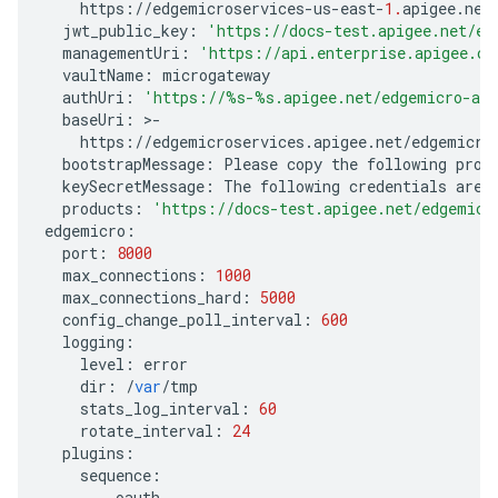
https
:
//
edgemicroservices
-
us
-
east
-
1.
apigee
.
net
jwt_public_key
:
'https://docs-test.apigee.net/ed
managementUri
:
'https://api.enterprise.apigee.co
vaultName
:
microgateway
authUri
:
'https://
%s
-
%s
.apigee.net/edgemicro-au
baseUri
:
>
-
https
:
//
edgemicroservices
.
apigee
.
net
/
edgemicro
bootstrapMessage
:
Please
copy
the
following
prop
keySecretMessage
:
The
following
credentials
are
products
:
'https://docs-test.apigee.net/edgemicr
edgemicro
:
port
:
8000
max_connections
:
1000
max_connections_hard
:
5000
config_change_poll_interval
:
600
logging
:
level
:
error
dir
:
/
var
/
tmp
stats_log_interval
:
60
rotate_interval
:
24
plugins
:
sequence
:
-
oauth