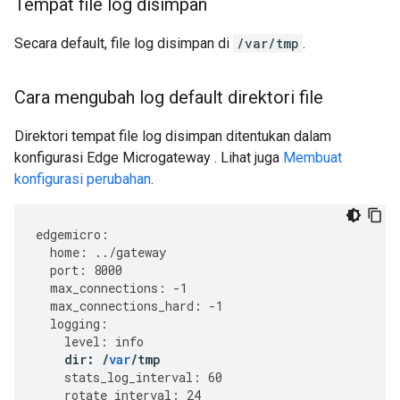
Tempat file log disimpan
Secara default, file log disimpan di
/var/tmp
.
Cara mengubah log default direktori file
Direktori tempat file log disimpan ditentukan dalam
konfigurasi Edge Microgateway . Lihat juga
Membuat
konfigurasi perubahan
.
edgemicro
:
home
:
../
gateway
port
:
8000
max_connections
:
-
1
max_connections_hard
:
-
1
logging
:
level
:
info
dir
:
/
var
/
tmp
stats_log_interval
:
60
rotate_interval
:
24