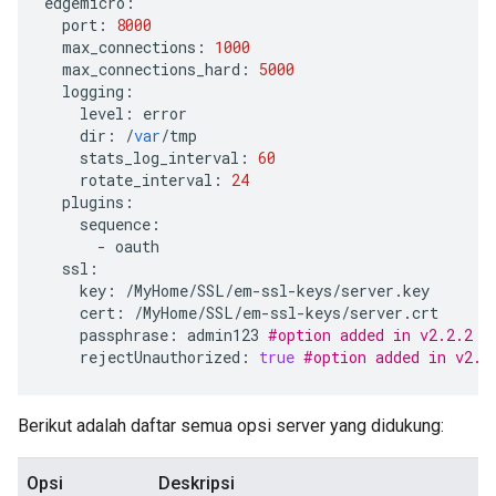
edgemicro
:
port
:
8000
max_connections
:
1000
max_connections_hard
:
5000
logging
:
level
:
error
dir
:
/
var
/
tmp
stats_log_interval
:
60
rotate_interval
:
24
plugins
:
sequence
:
-
oauth
ssl
:
key
:
/
MyHome
/
SSL
/
em
-
ssl
-
keys
/
server
.
key
cert
:
/
MyHome
/
SSL
/
em
-
ssl
-
keys
/
server
.
crt
passphrase
:
admin123
#option added in v2.2.2
rejectUnauthorized
:
true
#option added in v2.2
Berikut adalah daftar semua opsi server yang didukung:
Opsi
Deskripsi