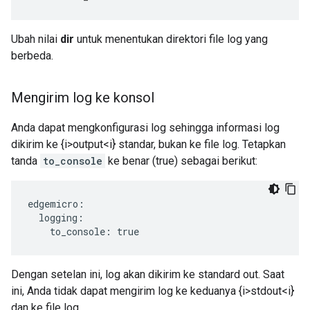
Ubah nilai
dir
untuk menentukan direktori file log yang
berbeda.
Mengirim log ke konsol
Anda dapat mengkonfigurasi log sehingga informasi log
dikirim ke {i>output<i} standar, bukan ke file log. Tetapkan
tanda
to_console
ke benar (true) sebagai berikut:
edgemicro:

  logging:

    to_console: true
Dengan setelan ini, log akan dikirim ke standard out. Saat
ini, Anda tidak dapat mengirim log ke keduanya {i>stdout<i}
dan ke file log.