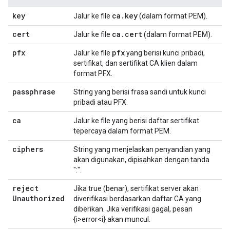
key
ca
.
key
Jalur ke file
(dalam format PEM).
cert
ca
.
cert
Jalur ke file
(dalam format PEM).
pfx
pfx
Jalur ke file
yang berisi kunci pribadi,
sertifikat, dan sertifikat CA klien dalam
format PFX.
passphrase
String yang berisi frasa sandi untuk kunci
pribadi atau PFX.
ca
Jalur ke file yang berisi daftar sertifikat
tepercaya dalam format PEM.
ciphers
String yang menjelaskan penyandian yang
akan digunakan, dipisahkan dengan tanda
":".
reject
Jika true (benar), sertifikat server akan
Unauthorized
diverifikasi berdasarkan daftar CA yang
diberikan. Jika verifikasi gagal, pesan
{i>error<i} akan muncul.