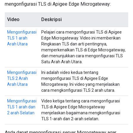
mengonfigurasi TLS di Apigee Edge Microgateway:
Video
Deskripsi
Mengonfigurasi
Pelajari cara mengonfigurasi TLS di Apigee
TLS 1 arah
Edge Microgateway. Video ini memberikan
Arah Utara
Ringkasan TLS dan arti pentingnya,
memperkenalkan TLS di Edge Microgateway,
dan menunjukkan cara mengonfigurasi TLS
Satu Arah Arah Utara.
Mengonfigurasi
Ini adalah video kedua tentang
TLS 2 Arah
mengonfigurasi TLS di Apigee Edge
Arah Utara
Microgateway. Ini video yang menjelaskan
cara mengkonfigurasi TLS 2 arah utara.
Mengonfigurasi
Video ketiga tentang cara mengonfigurasi
TLS 1 arah dan
TLS di Apigee Edge Microgateway
2 arah Selatan
menjelaskan bagaimana mengkonfigurasi
TLS 1-arah dan 2-arah selatan.
Anda dapat mengonfigurasi server Microgateway agar