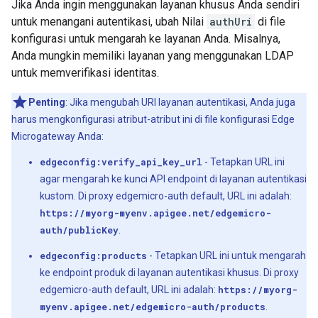
Jika Anda ingin menggunakan layanan khusus Anda sendiri
untuk menangani autentikasi, ubah Nilai
authUri
di file
konfigurasi untuk mengarah ke layanan Anda. Misalnya,
Anda mungkin memiliki layanan yang menggunakan LDAP
untuk memverifikasi identitas.
Penting
: Jika mengubah URI layanan autentikasi, Anda juga
harus mengkonfigurasi atribut-atribut ini di file konfigurasi Edge
Microgateway Anda:
edgeconfig:verify_api_key_url
- Tetapkan URL ini
agar mengarah ke kunci API endpoint di layanan autentikasi
kustom. Di proxy edgemicro-auth default, URL ini adalah:
https://myorg-myenv.apigee.net/edgemicro-
auth/publicKey
.
edgeconfig:products
- Tetapkan URL ini untuk mengarah
ke endpoint produk di layanan autentikasi khusus. Di proxy
edgemicro-auth default, URL ini adalah:
https://myorg-
myenv.apigee.net/edgemicro-auth/products
.