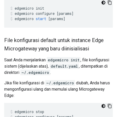
edgemicro
init
edgemicro
configure
[
params
]
edgemicro
start
[
params
]
File konfigurasi default untuk instance Edge
Microgateway yang baru diinisialisasi
Saat Anda menjalankan
edgemicro init
, file konfigurasi
sistem (dijelaskan atas),
default.yaml
, ditempatkan di
direktori
~/.edgemicro
.
Jika file konfigurasi di
~/.edgemicro
diubah, Anda harus
mengonfigurasi ulang dan memulai ulang Microgateway
Edge:
edgemicro
stop
edgemicro
configure
[
params
]