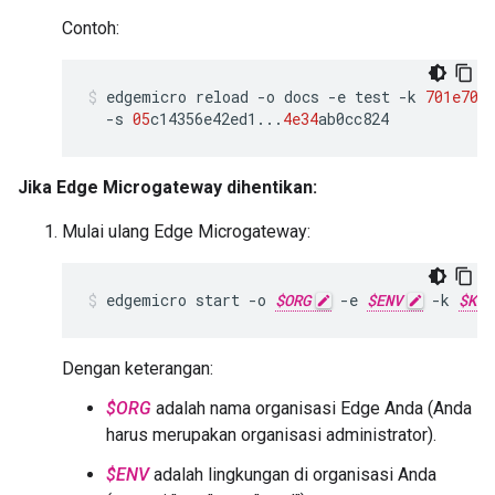
Contoh:
edgemicro
reload
-
o
docs
-
e
test
-
k
701e70
e
-
s
05
c14356e42ed1
...
4e34
ab0cc824
Jika Edge Microgateway dihentikan:
Mulai ulang Edge Microgateway:
edgemicro start -o 
$ORG
 -e 
$ENV
 -k 
$KEY
Dengan keterangan:
$ORG
adalah nama organisasi Edge Anda (Anda
harus merupakan organisasi administrator).
$ENV
adalah lingkungan di organisasi Anda