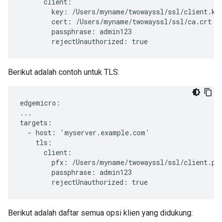
      client:

        key: /Users/myname/twowayssl/ssl/client.key
        cert: /Users/myname/twowayssl/ssl/ca.crt

        passphrase: admin123

        rejectUnauthorized: true
Berikut adalah contoh untuk TLS:
edgemicro:

...

targets:

  - host: 'myserver.example.com'

    tls:

      client:

        pfx: /Users/myname/twowayssl/ssl/client.pfx
        passphrase: admin123

        rejectUnauthorized: true
Berikut adalah daftar semua opsi klien yang didukung: