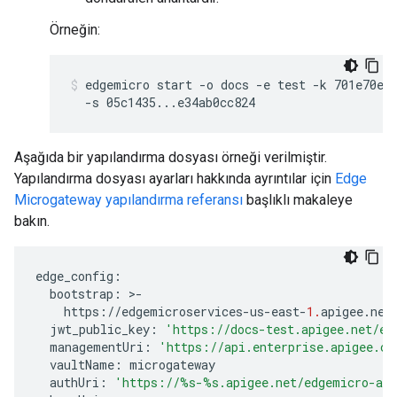
Örneğin:
edgemicro start -o docs -e test -k 701e70ee7
  -s 05c1435...e34ab0cc824
Aşağıda bir yapılandırma dosyası örneği verilmiştir.
Yapılandırma dosyası ayarları hakkında ayrıntılar için
Edge
Microgateway yapılandırma referansı
başlıklı makaleye
bakın.
edge_config
:
bootstrap
:
>
-
https
:
//
edgemicroservices
-
us
-
east
-
1.
apigee
.
net
jwt_public_key
:
'https://docs-test.apigee.net/ed
managementUri
:
'https://api.enterprise.apigee.co
vaultName
:
microgateway
authUri
:
'https://
%s
-
%s
.apigee.net/edgemicro-au