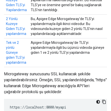
Kuzeye
yapılandırma hakkında bilgi edinin. Bu videoda
Giden TLS'yi
TLS'ye ve önemine genel bir bakış sağlanarak
Yapılandırma
TLS'nin tanıtıldığı .
2 Yönlü
Bu, Apigee Edge Microgateway'de TLS'yi
Kuzeye
yapılandırmayla ilgili ikinci videodur. Bu
Giden TLS'yi
videosunda kuzeye giden 2 yönlü TLS'nin nasıl
yapılandırma
yapılandırılacağı açıklanmaktadır.
Tek ve 2
Apigee Edge Microgateway'de TLS'yi
yönlü
yapılandırmayla ilgili bu üçüncü videoda güneye
Güneye
giden 1 ve 2 yönlü TLS'yi yapılandırma
giden TLS'yi
yapılandırma
Microgateway sunucusunu SSL kullanacak şekilde
yapılandırabilirsiniz. Örneğin, SSL yapılandırıldığında, "https"
kullanarak Edge Microgateway aracılığıyla API'leri
çağırabilir protokolü şu şekildedir:
https://localhost:8000/myapi