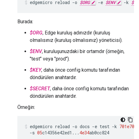
edgemicro
reload
-
o
$ORG
-
e
$ENV
-
k
$KE
Burada:
$ORG
, Edge kuruluş adınızdır (kuruluş
olmalısınız (kuruluş olmalısınız) yöneticisi).
$ENV
, kuruluşunuzdaki bir ortamdır (örneğin,
"test" veya "prod").
$KEY
, daha önce config komutu tarafından
döndürülen anahtardır.
$SECRET
, daha önce config komutu tarafından
döndürülen anahtardır.
Örneğin:
edgemicro
reload
-
o
docs
-
e
test
-
k
701e70
e
-
s
05
c14356e42ed1
...
4e34
ab0cc824