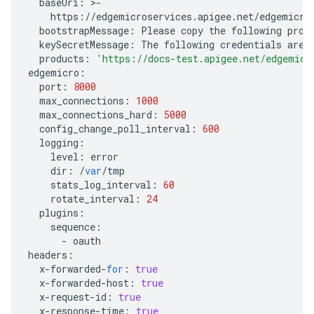
baseUri
:
>
-
https
:
//
edgemicroservices
.
apigee
.
net
/
edgemicro
bootstrapMessage
:
Please
copy
the
following
prop
keySecretMessage
:
The
following
credentials
are
products
:
'https://docs-test.apigee.net/edgemicr
edgemicro
:
port
:
8000
max_connections
:
1000
max_connections_hard
:
5000
config_change_poll_interval
:
600
logging
:
level
:
error
dir
:
/
var
/
tmp
stats_log_interval
:
60
rotate_interval
:
24
plugins
:
sequence
:
-
oauth
headers
:
x
-
forwarded
-
for
:
true
x
-
forwarded
-
host
:
true
x
-
request
-
id
:
true
x
-
response
-
time
:
true