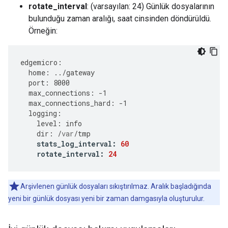
rotate_interval
: (varsayılan: 24) Günlük dosyalarının
bulunduğu zaman aralığı, saat cinsinden döndürüldü.
Örneğin:
edgemicro
:
home
:
../
gateway
port
:
8000
max_connections
:
-
1
max_connections_hard
:
-
1
logging
:
level
:
info
dir
:
/
var
/
tmp
stats_log_interval
:
60
rotate_interval
:
24
Arşivlenen günlük dosyaları sıkıştırılmaz. Aralık başladığında
yeni bir günlük dosyası yeni bir zaman damgasıyla oluşturulur.