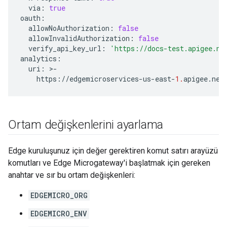
via
:
true
oauth
:
allowNoAuthorization
:
false
allowInvalidAuthorization
:
false
verify_api_key_url
:
'https://docs-test.apigee.ne
analytics
:
uri
:
>
-
https
:
//
edgemicroservices
-
us
-
east
-
1.
apigee
.
net
Ortam değişkenlerini ayarlama
Edge kuruluşunuz için değer gerektiren komut satırı arayüzü
komutları ve Edge Microgateway'i başlatmak için gereken
anahtar ve sır bu ortam değişkenleri:
EDGEMICRO_ORG
EDGEMICRO_ENV