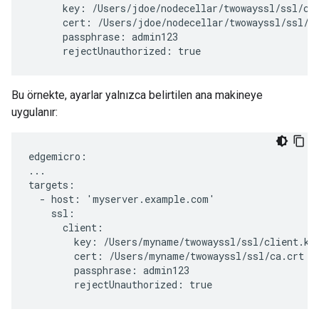
      key: /Users/jdoe/nodecellar/twowayssl/ssl/cli
      cert: /Users/jdoe/nodecellar/twowayssl/ssl/ca
      passphrase: admin123

      rejectUnauthorized: true
Bu örnekte, ayarlar yalnızca belirtilen ana makineye
uygulanır:
edgemicro:

...

targets:

  - host: 'myserver.example.com'

    ssl:

      client:

        key: /Users/myname/twowayssl/ssl/client.key
        cert: /Users/myname/twowayssl/ssl/ca.crt

        passphrase: admin123

        rejectUnauthorized: true