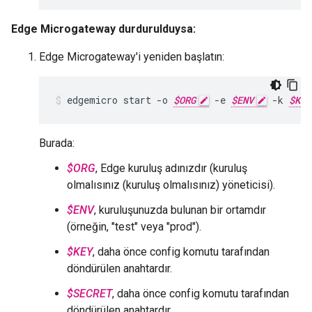
Edge Microgateway durdurulduysa:
Edge Microgateway'i yeniden başlatın:
edgemicro start -o 
$ORG
 -e 
$ENV
 -k 
$KEY
Burada:
$ORG
, Edge kuruluş adınızdır (kuruluş
olmalısınız (kuruluş olmalısınız) yöneticisi).
$ENV
, kuruluşunuzda bulunan bir ortamdır
(örneğin, "test" veya "prod").
$KEY
, daha önce config komutu tarafından
döndürülen anahtardır.
$SECRET
, daha önce config komutu tarafından
döndürülen anahtardır.