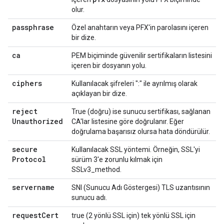
olur.
passphrase
Özel anahtarın veya PFX'in parolasını içeren
bir dize.
ca
PEM biçiminde güvenilir sertifikaların listesini
içeren bir dosyanın yolu.
ciphers
Kullanılacak şifreleri ":" ile ayrılmış olarak
açıklayan bir dize.
reject
True (doğru) ise sunucu sertifikası, sağlanan
Unauthorized
CA'lar listesine göre doğrulanır. Eğer
doğrulama başarısız olursa hata döndürülür.
secure
Kullanılacak SSL yöntemi. Örneğin, SSL'yi
Protocol
sürüm 3'e zorunlu kılmak için
SSLv3_method.
servername
SNI (Sunucu Adı Göstergesi) TLS uzantısının
sunucu adı.
request
Cert
true (2 yönlü SSL için) tek yönlü SSL için