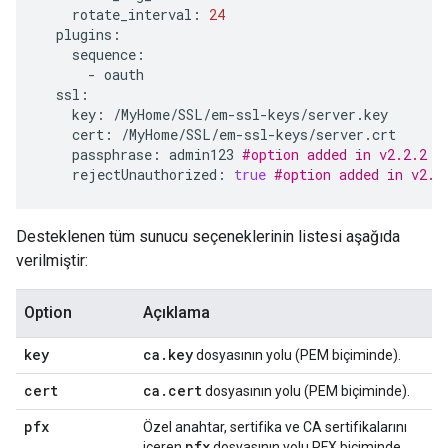
rotate_interval
:
24
plugins
:
sequence
:
-
oauth
ssl
:
key
:
/
MyHome
/
SSL
/
em
-
ssl
-
keys
/
server
.
key
cert
:
/
MyHome
/
SSL
/
em
-
ssl
-
keys
/
server
.
crt
passphrase
:
admin123
#option added in v2.2.2
rejectUnauthorized
:
true
#option added in v2.2
Desteklenen tüm sunucu seçeneklerinin listesi aşağıda
verilmiştir:
Option
Açıklama
key
ca
.
key
dosyasının yolu (PEM biçiminde).
cert
ca
.
cert
dosyasının yolu (PEM biçiminde).
pfx
Özel anahtar, sertifika ve CA sertifikalarını
pfx
içeren
dosyasının yolu PFX biçiminde