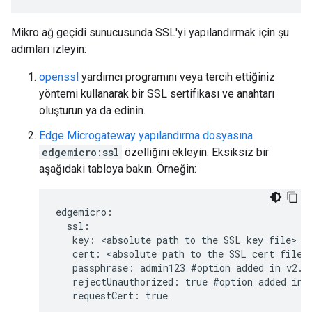
Mikro ağ geçidi sunucusunda SSL'yi yapılandırmak için şu
adımları izleyin:
openssl
yardımcı programını veya tercih ettiğiniz
yöntemi kullanarak bir SSL sertifikası ve anahtarı
oluşturun ya da edinin.
Edge Microgateway yapılandırma dosyasına
edgemicro:ssl
özelliğini ekleyin. Eksiksiz bir
aşağıdaki tabloya bakın. Örneğin:
edgemicro:

  ssl:

   key: <absolute path to the SSL key file>

   cert: <absolute path to the SSL cert file>

   passphrase: admin123 #option added in v2.2.
   rejectUnauthorized: true #option added in v
   requestCert: true