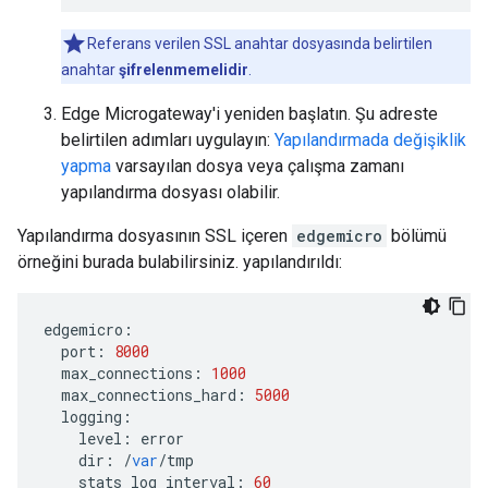
Referans verilen SSL anahtar dosyasında belirtilen
anahtar
şifrelenmemelidir
.
Edge Microgateway'i yeniden başlatın. Şu adreste
belirtilen adımları uygulayın:
Yapılandırmada değişiklik
yapma
varsayılan dosya veya çalışma zamanı
yapılandırma dosyası olabilir.
Yapılandırma dosyasının SSL içeren
edgemicro
bölümü
örneğini burada bulabilirsiniz. yapılandırıldı:
edgemicro
:
port
:
8000
max_connections
:
1000
max_connections_hard
:
5000
logging
:
level
:
error
dir
:
/
var
/
tmp
stats_log_interval
:
60