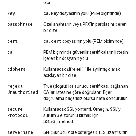
olur.
key
ca
.
key
dosyasının yolu (PEM biçiminde).
passphrase
Özel anahtarın veya PFX'in parolasını içeren
bir dize.
cert
ca
.
cert
dosyasının yolu (PEM biçiminde).
ca
PEM biçiminde güvenilir sertifikaların listesini
içeren bir dosyanın yolu.
ciphers
Kullanılacak şifreleri ":" ile ayrılmış olarak
açıklayan bir dize.
reject
True (doğru) ise sunucu sertifikası, sağlanan
Unauthorized
CA'lar listesine göre doğrulanır. Eğer
doğrulama başarısız olursa hata döndürülür.
secure
Kullanılacak SSL yöntemi. Örneğin, SSL'yi
Protocol
sürüm 3'e zorunlu kılmak için
SSLv3_method.
servername
SNI (Sunucu Adı Göstergesi) TLS uzantısının