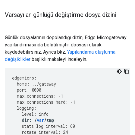
Varsayılan günlüğü değiştirme dosya dizini
Günlük dosyalarının depolandığı dizin, Edge Microgateway
yapılandırmasında belirtilmiştir. dosyası olarak
kaydedebilirsiniz. Ayrıca bkz.
Yapılandırma oluşturma
değişiklikler
başlıklı makaleyi inceleyin.
edgemicro
:
home
:
../
gateway
port
:
8000
max_connections
:
-
1
max_connections_hard
:
-
1
logging
:
level
:
info
dir
:
/
var
/
tmp
stats_log_interval
:
60
rotate_interval
:
24