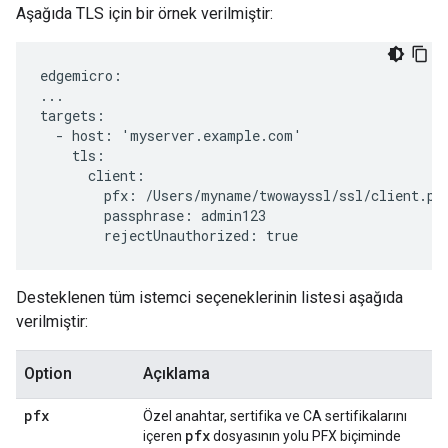
Aşağıda TLS için bir örnek verilmiştir:
edgemicro:

...

targets:

  - host: 'myserver.example.com'

    tls:

      client:

        pfx: /Users/myname/twowayssl/ssl/client.pfx
        passphrase: admin123

        rejectUnauthorized: true
Desteklenen tüm istemci seçeneklerinin listesi aşağıda
verilmiştir:
Option
Açıklama
pfx
Özel anahtar, sertifika ve CA sertifikalarını
pfx
içeren
dosyasının yolu PFX biçiminde