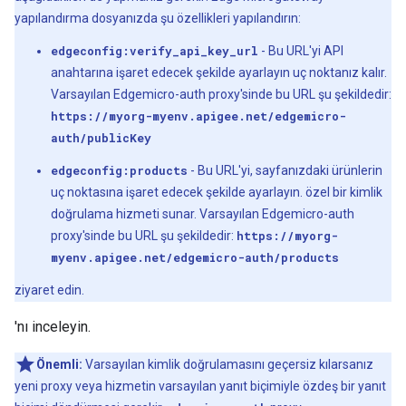
yapılandırma dosyanızda şu özellikleri yapılandırın:
edgeconfig:verify_api_key_url
- Bu URL'yi API
anahtarına işaret edecek şekilde ayarlayın uç noktanız kalır.
Varsayılan Edgemicro-auth proxy'sinde bu URL şu şekildedir:
https://myorg-myenv.apigee.net/edgemicro-
auth/publicKey
edgeconfig:products
- Bu URL'yi, sayfanızdaki ürünlerin
uç noktasına işaret edecek şekilde ayarlayın. özel bir kimlik
doğrulama hizmeti sunar. Varsayılan Edgemicro-auth
proxy'sinde bu URL şu şekildedir:
https://myorg-
myenv.apigee.net/edgemicro-auth/products
ziyaret edin.
'nı inceleyin.
Önemli:
Varsayılan kimlik doğrulamasını geçersiz kılarsanız
yeni proxy veya hizmetin varsayılan yanıt biçimiyle özdeş bir yanıt