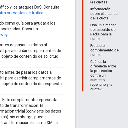
las cuotas
áfico y los ataques DoS. Consulta
Información
tra aumentos de tráfico
.
sobre el alcance
de la cuota
do como guía para ayudar a los
Usa un almacén
sonalizados. Consulta
de respaldo de
Redis para la
eway
.
cuota
antes de pasar los datos al
Prueba el
complemento de
til para escribir complementos de
cuota
objeto de contenido de solicitud
Cuál es la
diferencia entre
la protección
o antes de pasar los datos al
contra un
til para escribir complementos de
aumento
 objeto de contenido de respuesta
repentino y la
cuota?
as. Este complemento representa
o de transformación. El
ación trivial (convierte los datos
culas). sin embargo, puede
de transformaciones, como XML a