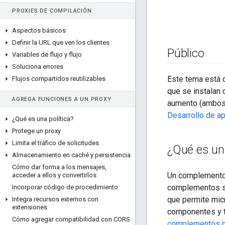
PROXIES DE COMPILACIÓN
Aspectos básicos
Definir la URL que ven los clientes
Público
Variables de flujo y flujo
Soluciona errores
Este tema está 
Flujos compartidos reutilizables
que se instalan
AGREGA FUNCIONES A UN PROXY
aumento (ambos e
Desarrollo de a
¿Qué es una política?
Protege un proxy
Limita el tráfico de solicitudes
¿Qué es u
Almacenamiento en caché y persistencia
Cómo dar forma a los mensajes
,
Un complemento 
acceder a ellos y convertirlos
complementos si
Incorporar código de procedimiento
que permite mic
Integra recursos externos con
extensiones
componentes y 
Cómo agregar compatibilidad con CORS
complementos p