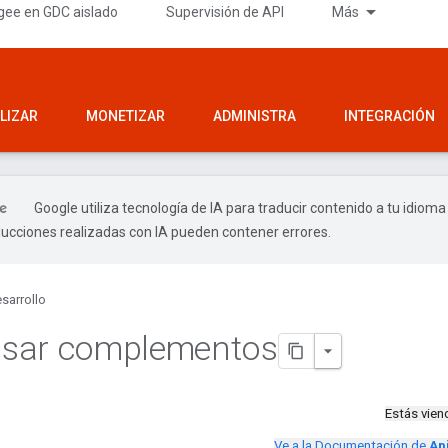
gee en GDC aislado
Supervisión de API
Más
LIZAR
MONETIZAR
ADMINISTRA
INTEGRACIÓN
Google utiliza tecnología de IA para traducir contenido a tu idioma
ducciones realizadas con IA pueden contener errores.
sarrollo
sar complementos
Estás vie
Ve a la Documentación de
Ap