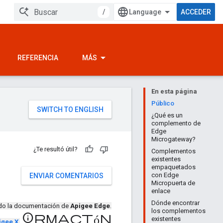
/
ACCEDER
REFERENCIA
MÁS
En esta página
Público
¿Qué es un
complemento de
Edge
Microgateway?
¿Te resultó útil?
Complementos
existentes
empaquetados
con Edge
ENVIAR COMENTARIOS
Micropuerta de
enlace
Dónde encontrar
ndo la documentación de
Apigee Edge
.
los complementos
información
existentes
igee X
.