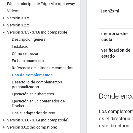
Página principal de Edge Microgateway
Videos
json2xm
l
Versión 3
.
3
.
x
Versión 3
.
2
.
x
Versión 3
.
1
.
5 - 3
.
1
.
8 (no compatible)
memoria-de-
Descripción general
cuota
Instalación
verificación de
Cómo empezar
estado
En funcionamiento
Referencia de la línea de comandos
Uso de complementos
Desarrollo de complementos
personalizados
Ejecución en Kubernetes
Dónde enco
Ejecución en un contenedor de
Docker
Los complemento
Usa el adaptador de Istio
es el directorio 
Versión 3
.
1
.
0 - 3
.
1
.
4 (no compatible)
este directorio.
Versión 3
.
0
.
x (no compatible)