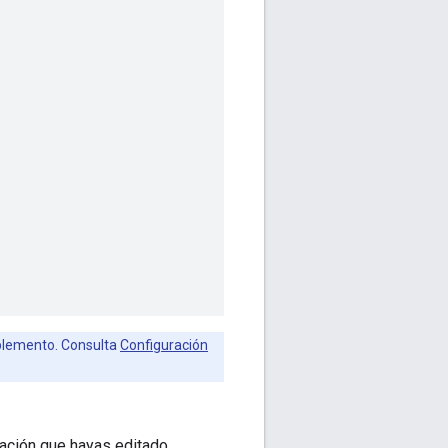
plemento. Consulta
Configuración
ración que hayas editado.