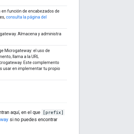
s en función de encabezados de
les,
consulta la página del
crogateway. Almacena y administra
ge Microgateway: el uso de
mento, llama a la URL
Microgateway. Este complemento
s usar en implementar tu propio
ran aquí, en el que
[prefix]
eway
si no puedes encontrar