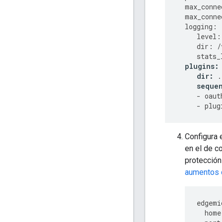
max_conne
max_conne
logging
:
level
:
dir
:
/
stats_
plugins
:
dir
:
.
seque
-
oaut
-
plug
Configura
en el de c
protección
aumentos d
edgemi
home