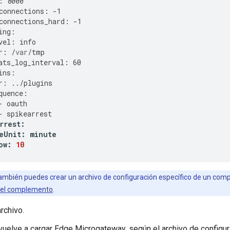
:
8000
connections
:
-
1
connections_hard
:
-
1
ing
:
vel
:
info
r
:
/
var
/
tmp
ats_log_interval
:
60
ins
:
r
:
../
plugins
quence
:
-
oauth
-
spikearrest
rrest
:
eUnit
:
minute
ow
:
10
mbién puedes crear un archivo de configuración específico de un com
 del complemento
.
rchivo.
 vuelve a cargar Edge Microgateway, según el archivo de configu