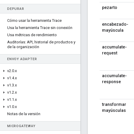
pezarto
DEPURAR
Cómo usar la herramienta Trace
encabezado-
Usa la herramienta Trace sin conexión
mayúscula
Usa métricas de rendimiento
Auditorías: API
,
historial de productos y
de la organización
accumulate-
request
ENVOY ADAPTER
v2
.
0
.
x
accumulate-
v1
.
4
.
x
response
v1
.
3
.
x
v1
.
2
.
x
v1
.
1
.
x
transformar
v1
.
0
.
x
mayúsculas
Notas de la versión
MICROGATEWAY