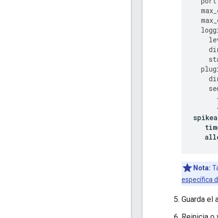
port
max_
max_
logg
le
di
st
plug
di
se
spikea
tim
all
Nota:
Ta
específica
Guarda el a
Reinicia o