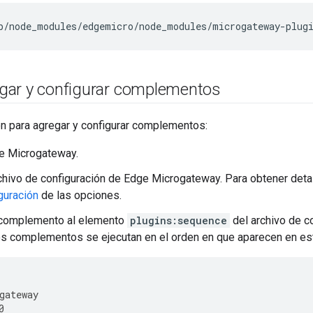
b
/
node_modules
/
edgemicro
/
node_modules
/
microgateway
-
plug
ar y configurar complementos
ón para agregar y configurar complementos:
e Microgateway.
chivo de configuración de Edge Microgateway. Para obtener deta
iguración
de las opciones.
 complemento al elemento
plugins:sequence
del archivo de co
s complementos se ejecutan en el orden en que aparecen en esta
gateway
0