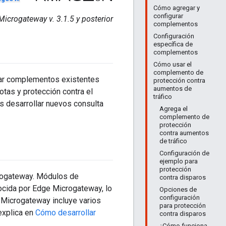
Cómo agregar y
configurar
icrogateway v. 3.1.5 y posterior
complementos
Configuración
específica de
complementos
Cómo usar el
complemento de
sar complementos existentes
protección contra
aumentos de
tas y protección contra el
tráfico
es desarrollar nuevos consulta
Agrega el
complemento de
protección
contra aumentos
de tráfico
Configuración de
ejemplo para
protección
rogateway. Módulos de
contra disparos
cida por Edge Microgateway, lo
Opciones de
configuración
 Microgateway incluye varios
para protección
explica en
Cómo desarrollar
contra disparos
¿Cómo funciona