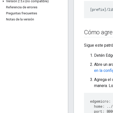
Versión 2
.
5
.
x (no compatible)
Referencia de errores
[
prefix
]/
li
Preguntas frecuentes
Notas de la versión
Cómo agreg
Sigue este patr
Detén Edg
Abre un ar
en la conf
Agrega el
manera. Lo
edgemicro
:
home
:
../
port
:
800