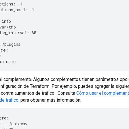
ctions
:
-
1
ctions_hard
:
-
1
info
var
/
tmp
log_interval
:
60
./
plugins
nce
:
h
in
-
name
 el complemento. Algunos complementos tienen parámetros opci
onfiguración de Terraform. Por ejemplo, puedes agregar la siguien
 contra aumentos de tráfico . Consulta
Cómo usar el complemento
e tráfico
. para obtener más información.
cro
:
:
../
gateway