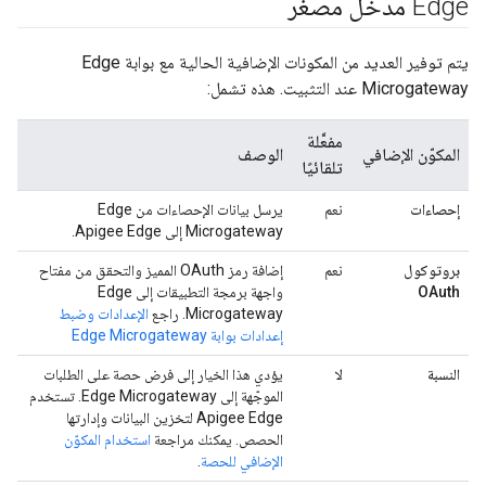
Edge مدخل مصغّر
يتم توفير العديد من المكونات الإضافية الحالية مع بوابة Edge
Microgateway عند التثبيت. هذه تشمل:
مفعَّلة
المكوّن الإضافي
الوصف
تلقائيًا
إحصاءات
نعم
يرسل بيانات الإحصاءات من Edge
Microgateway إلى Apigee Edge.
بروتوكول
نعم
إضافة رمز OAuth المميز والتحقق من مفتاح
OAuth
واجهة برمجة التطبيقات إلى Edge
Microgateway. راجع
الإعدادات وضبط
إعدادات بوابة Edge Microgateway
النسبة
لا
يؤدي هذا الخيار إلى فرض حصة على الطلبات
الموجّهة إلى Edge Microgateway. تستخدم
Apigee Edge لتخزين البيانات وإدارتها
الحصص. يمكنك مراجعة
استخدام المكوّن
الإضافي للحصة
.