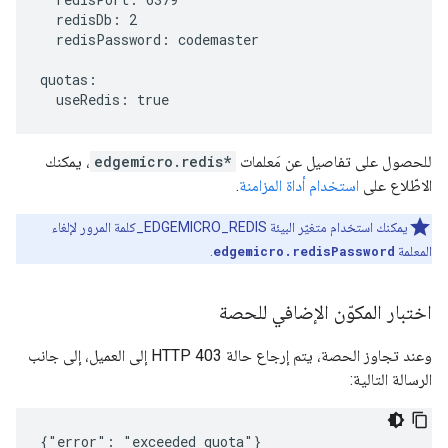
  redisDb: 2

  redisPassword: codemaster

quotas:

للحصول على تفاصيل عن مَعلمات
edgemicro.redis*
، يمكنك
الاطّلاع على
استخدام أداة المزامنة
.
يمكنك استخدام متغيّر البيئة EDGEMICRO_REDIS_كلمة المرور لإلغاء
المعلمة
edgemicro.redisPassword
.
اختبار المكوّن الإضافي للحصة
وعند تجاوز الحصة، يتم إرجاع حالة HTTP 403 إلى العميل، إلى جانب
الرسالة التالية:
{"error": "exceeded quota"}