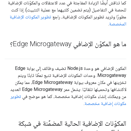
كما تناقش أيضًا الزيادة المفاجئة في عدد الاعتقالات والمكوّنات الإضافية
للحصة في التفاصيل (يتم تضمين كلتيهما مع عملية التثبيت). إذا كنت
مطورًا وتريد تطوير المكونات الإضافية، راجع
تطوير المكونات الإضافية
المخصصة
.
ما هو المكوّن الإضافي Edge Microgateway؟
المكون الإضافي هو وحدة Node.js تضيف وظائف إلى بوابة Edge
Microgateway. وحدات المكونات الإضافية تتبع نمطًا ثابتًا ويتم
تخزينها في مكان معروف ببوابة Edge Microgateway، مما يمكن
لاكتشافها وتحميلها تلقائيًا. يشمل ممر Edge Microgateway العديد
من ويمكنك إنشاء مكونات إضافية مخصصة، كما هو موضح في
تطوير
مكونات إضافية مخصصة
.
المكوّنات الإضافية الحالية المضمَّنة في شبكة