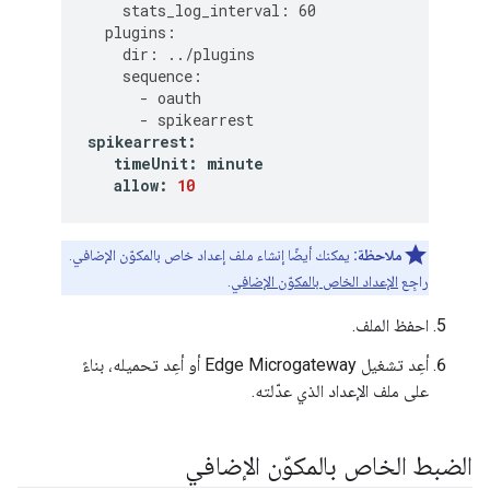
stats_log_interval
:
60
plugins
:
dir
:
../
plugins
sequence
:
-
oauth
-
spikearrest
spikearrest
:
timeUnit
:
minute
allow
:
10
ملاحظة:
يمكنك أيضًا إنشاء ملف إعداد خاص بالمكوّن الإضافي.
راجِع
الإعداد الخاص بالمكوّن الإضافي
.
احفظ الملف.
أعِد تشغيل Edge Microgateway أو أعِد تحميله، بناءً
على ملف الإعداد الذي عدّلته.
الضبط الخاص بالمكوّن الإضافي