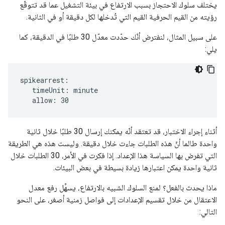
يختلف سلوك الاحتجاز بسبب الارتفاع في بيئة التشغيل عما قد تتوقّع
رؤيته من القيم الحرفية القيم التي تُدخلها لكل دقيقة أو في الثانية.
على سبيل المثال، لنفترض أنّك حدّدت معدّل 30 طلبًا في الدقيقة، كما
يلي:
spikearrest:

   timeUnit: minute

   allow: 30
أثناء إجراء الاختبار، قد تعتقد أنّه يمكنك إرسال 30 طلبًا خلال ثانية
واحدة طالما أنّ هذه الطلبات جاءت خلال دقيقة. وليست هذه هي الطريقة
التي تفرض بها السياسة هذا الإعداد. إذا فكرت في الأمر، 30 الطلبات خلال
ثانية واحدة يمكن اعتبارها زيادة بسيطة في بعض البيئات.
ماذا يحدث بالفعل؟ لمنع السلوك الشبيه بالارتفاع، يسهِّل رفع معدل
الاعتقال من خلال تقسيم الإعدادات إلى فواصل زمنية أصغر، على النحو
التالي: