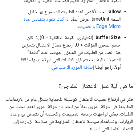
تنفيذ الاعتقال المتزايد. القيم الصالحة الثانية أو الدقيقة.
allow
: الحد الأقصى لعدد الطلبات المسموح بها خلال
السمة timeUnit. عرض أيضًا
إذا كنت تقوم بتشغيل عدة
Edge Micro والعمليات
.
bufferSize
: (اختياري، القيمة التلقائية = 0) إذا كان
حجم المخزن المؤقت > 0، ارتفاع معدّل الاعتقال بتخزين
هذا العدد من الطلبات في المخزن المؤقت. عند "نافذة"
التنفيذ التالية يحدث، فإن الطلبات التي تم تخزينها مؤقتًا
أولاً. راجع أيضًا
إضافة المورد الاحتياطي
.
ما هي آلية عمل الاعتقال المفاجئ؟
فكر في ارتفاع عمليات الاعتقال كوسيلة للحماية بشكل عام من الارتفاعات
المفاجئة في حركة المرور، بدلاً من للحد من حركة المرور لعدد محدد من
الطلبات. يمكن لواجهات برمجة التطبيقات والخلفية أن تتعامل مع وعدد
الزيارات، وتساعدك سياسة الاعتقال المتزايدة في سلاسة الزيارات إلى
الأعداد العامة التي تريدها.