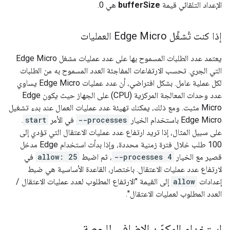
الإعداد التلقائي قيمة
bufferSize
هي 0.
إذا كنت تُشغِّل Edge Micro العمليات
يعتمد عدد الطلبات المسموح بها على عدد عمليات مشغل Edge Micro
التي الجري. تحسب الارتفاعات المفاجئة العدد المسموح به من الطلبات
لكل عملية عامل. بشكل افتراضي، أن عدد عمليات Edge Micro يساوي
عدد وحدات المعالجة المركزية (CPU) على الجهاز حيث يكون Edge
Micro مثبت. ومع ذلك، يمكنك تهيئة عدد عمليات العمال عند بدء تشغيل
Edge Micro باستخدام الخيار
--processes
في الأمر
start
.
على سبيل المثال، إذا تريد ارتفاع عدد عمليات الاعتقال التي تؤدي إلى
100 طلب خلال فترة زمنية محددة، وإذا بدأت استخدام Edge مدخل
قصير مع الخيار
--processes 4
، ثم اضبط
allow: 25
في
لارتفاع عدد عمليات الاعتقال. باختصار، القاعدة الأساسية هي ضبط
إعدادات
allow
إلى القيمة "الارتفاع المطلوب لعدد عمليات الاعتقال /
العدد المطلوب لعمليات الاعتقال".
استخدام المكوّن الإضافي للحصة