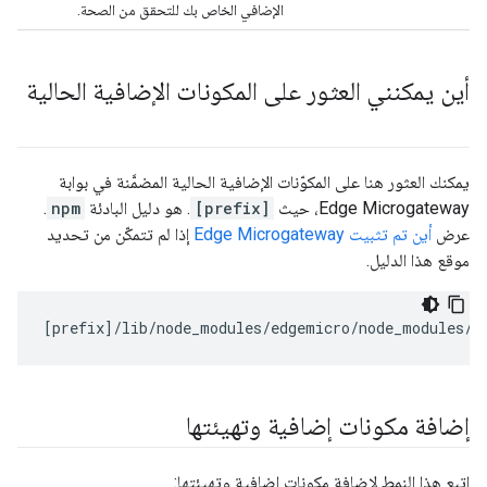
الإضافي الخاص بك للتحقق من الصحة.
أين يمكنني العثور على المكونات الإضافية الحالية
يمكنك العثور هنا على المكوّنات الإضافية الحالية المضمَّنة في بوابة
Edge Microgateway، حيث
[prefix]
. هو دليل البادئة
npm
.
عرض
أين تم تثبيت Edge Microgateway
إذا لم تتمكّن من تحديد
موقع هذا الدليل.
[
prefix
]/
lib
/
node_modules
/
edgemicro
/
node_modules
/
m
إضافة مكونات إضافية وتهيئتها
اتبع هذا النمط لإضافة مكونات إضافية وتهيئتها: