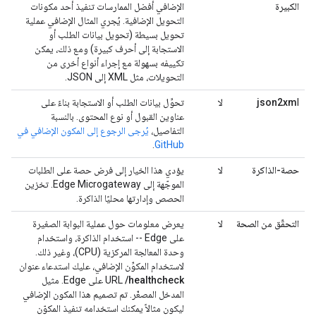
الكبيرة
الإضافي أفضل الممارسات تنفيذ أحد مكونات
التحويل الإضافية. يُجري المثال الإضافي عملية
تحويل بسيطة (تحويل بيانات الطلب أو
الاستجابة إلى أحرف كبيرة) ومع ذلك، يمكن
تكييفه بسهولة مع إجراء أنواع أخرى من
التحويلات، مثل XML إلى JSON.
l
json2xm
لا
تحوِّل بيانات الطلب أو الاستجابة بناءً على
عناوين القبول أو نوع المحتوى. بالنسبة
التفاصيل،
يُرجى الرجوع إلى المكون الإضافي في
.
GitHub
حصة-الذاكرة
لا
يؤدي هذا الخيار إلى فرض حصة على الطلبات
الموجّهة إلى Edge Microgateway. تخزين
الحصص وإدارتها محليًا الذاكرة.
التحقّق من الصحة
لا
يعرض معلومات حول عملية البوابة الصغيرة
على Edge -- استخدام الذاكرة، واستخدام
وحدة المعالجة المركزية (CPU)، وغير ذلك.
لاستخدام المكوِّن الإضافي، عليك استدعاء عنوان
/healthcheck
URL
على Edge. مثيل
المدخل المصغّر. تم تصميم هذا المكون الإضافي
ليكون مثالاً يمكنك استخدامه تنفيذ المكوّن