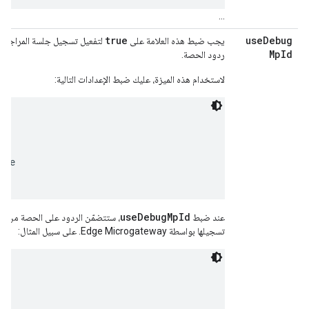
...
true
use
Debug
يجب ضبط هذه العلامة على
لتفعيل تسجيل جلسة المراجعة. 
Mp
Id
ردود الحصة.
لاستخدام هذه الميزة، عليك ضبط الإعدادات التالية:
ue

useDebugMpId
عند ضبط
تسجيلها بواسطة Edge Microgateway. على سبيل المثال: