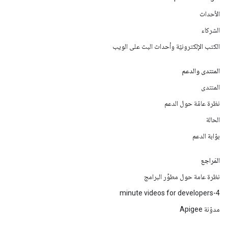
الأحداث
الشركاء
الكتب الإلكترونيّة وأحداث البث على الويب
المنتدى والدعم
المنتدى
نظرة عامّة حول الدعم
الحالة
بوّابة الدعم
المَراجع
نظرة عامة حول مطوِّر البرامج
4-minute videos for developers
مدوّنة Apigee