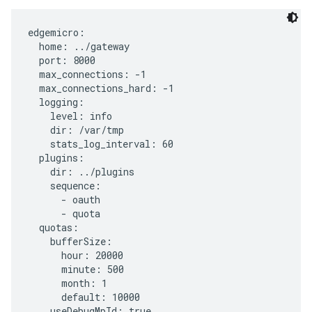
edgemicro:

  home: ../gateway

  port: 8000

  max_connections: -1

  max_connections_hard: -1

  logging:

    level: info

    dir: /var/tmp

    stats_log_interval: 60

  plugins:

    dir: ../plugins

    sequence:

      - oauth

      - quota

  quotas:

    bufferSize:

      hour: 20000

      minute: 500

      month: 1

      default: 10000

    useDebugMpId: true
