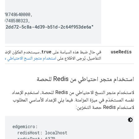
,

570748640000,

70748580323,

6a12dd72-5c8a-4d39-b51d-2c64f953de6a"
true
use
Redis
في حال ضبط هذه السياسة على
التفاصيل، يُرجى الاطّلاع على
استخدام متجر النسخ الاحتياطي من Redis لتحديد الحصة
استخدام متجر احتياطي من Redis للحصة
لاستخدام متجر النسخ الاحتياطي من Redis للحصة، استخدِم الإعداد
نفسه المستخدَم في ميزة المزامنة. فيما يلي الإعداد الأساسي المطلوب
لاستخدام Redis حصة التخزين:
edgemicro:

  redisHost: localhost

  redisPort: 6379
