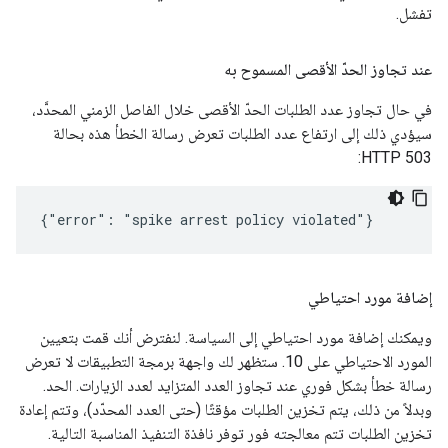
تفشل.
عند تجاوز الحدّ الأقصى المسموح به
في حال تجاوز عدد الطلبات الحدّ الأقصى خلال الفاصل الزمني المحدَّد،
سيؤدي ذلك إلى ارتفاع عدد الطلبات تعرض رسالة الخطأ هذه بحالة
HTTP 503:
{"error": "spike arrest policy violated"}
إضافة مورد احتياطي
ويمكنك إضافة مورد احتياطي إلى السياسة. لنفترض أنك قمت بتعيين
المورد الاحتياطي على 10. ستظهر لك واجهة برمجة التطبيقات لا تعرض
رسالة خطأ بشكل فوري عند تجاوز العدد المتزايد لعدد الزيارات. الحد.
وبدلاً من ذلك، يتم تخزين الطلبات مؤقتًا (حتى العدد المحدّد)، وتتم إعادة
تخزين الطلبات تتم معالجته فور توفر نافذة التنفيذ المناسبة التالية.