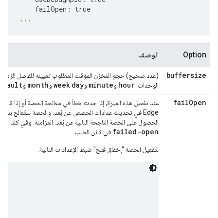
    failOpen: true

...
Option
الوصف
buffersize
(عدد صحيح) حجم المخزن المؤقت المطلوب تعيينه للفاصل الزمني ا
efault
month
week
day
minute
hour
الوحدات:
و
و
و
و
fail
Open
عند تفعيل هذه الميزة، إذا حدث خطأ في معالجة الحصة أو إذا كان
Edge في تحديث عدادات الحصص عن بُعد، والحصة ستُعالج بناءً ع
الحصول على الحصة الناجحة التالية عن بُعد. المزامنة. وفي كلتا الح
failed-open
في كائن الطلب.
لتفعيل الحصة "إخفاق فتح" ضبط الإعدادات التالية: