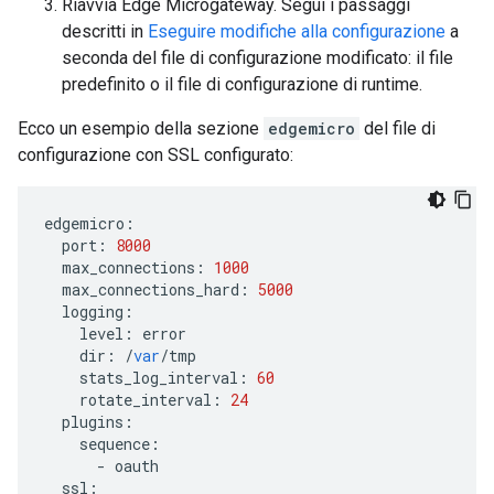
Riavvia Edge Microgateway. Segui i passaggi
descritti in
Eseguire modifiche alla configurazione
a
seconda del file di configurazione modificato: il file
predefinito o il file di configurazione di runtime.
Ecco un esempio della sezione
edgemicro
del file di
configurazione con SSL configurato:
edgemicro
:
port
:
8000
max_connections
:
1000
max_connections_hard
:
5000
logging
:
level
:
error
dir
:
/
var
/
tmp
stats_log_interval
:
60
rotate_interval
:
24
plugins
:
sequence
:
-
oauth
ssl
: