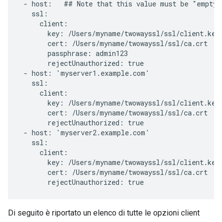
 - host:   ## Note that this value must be "empty"

   ssl:

     client:

       key: /Users/myname/twowayssl/ssl/client.key

       cert: /Users/myname/twowayssl/ssl/ca.crt

       passphrase: admin123

       rejectUnauthorized: true

 - host: 'myserver1.example.com'

   ssl:

     client:

       key: /Users/myname/twowayssl/ssl/client.key

       cert: /Users/myname/twowayssl/ssl/ca.crt

       rejectUnauthorized: true

 - host: 'myserver2.example.com'

   ssl:

     client:

       key: /Users/myname/twowayssl/ssl/client.key

       cert: /Users/myname/twowayssl/ssl/ca.crt

       rejectUnauthorized: true
Di seguito è riportato un elenco di tutte le opzioni client