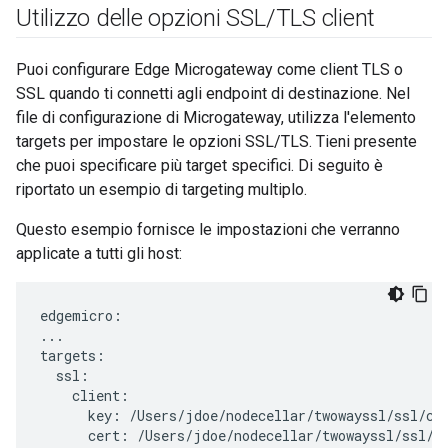
Utilizzo delle opzioni SSL
/
TLS client
Puoi configurare Edge Microgateway come client TLS o
SSL quando ti connetti agli endpoint di destinazione. Nel
file di configurazione di Microgateway, utilizza l'elemento
targets per impostare le opzioni SSL/TLS. Tieni presente
che puoi specificare più target specifici. Di seguito è
riportato un esempio di targeting multiplo.
Questo esempio fornisce le impostazioni che verranno
applicate a tutti gli host:
edgemicro:

...

targets:

  ssl:

    client:

      key: /Users/jdoe/nodecellar/twowayssl/ssl/cli
      cert: /Users/jdoe/nodecellar/twowayssl/ssl/ca