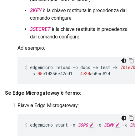
$KEY
è la chiave restituita in precedenza dal
comando configure.
$SECRET
è la chiave restituita in precedenza
dal comando configure.
Ad esempio:
edgemicro
reload
-
o
docs
-
e
test
-
k
701e70
e
-
s
05
c14356e42ed1
...
4e34
ab0cc824
Se Edge Microgateway è fermo:
Riavvia Edge Microgateway:
edgemicro start -o 
$ORG
 -e 
$ENV
 -k 
$KEY