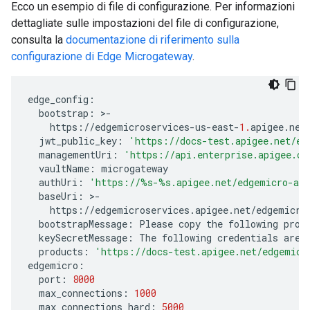
Ecco un esempio di file di configurazione. Per informazioni
dettagliate sulle impostazioni del file di configurazione,
consulta la
documentazione di riferimento sulla
configurazione di Edge Microgateway
.
edge_config
:
bootstrap
:
>
-
https
:
//
edgemicroservices
-
us
-
east
-
1.
apigee
.
net
jwt_public_key
:
'https://docs-test.apigee.net/ed
managementUri
:
'https://api.enterprise.apigee.co
vaultName
:
microgateway
authUri
:
'https://
%s
-
%s
.apigee.net/edgemicro-au
baseUri
:
>
-
https
:
//
edgemicroservices
.
apigee
.
net
/
edgemicro
bootstrapMessage
:
Please
copy
the
following
prop
keySecretMessage
:
The
following
credentials
are
products
:
'https://docs-test.apigee.net/edgemicr
edgemicro
:
port
:
8000
max_connections
:
1000
max_connections_hard
:
5000