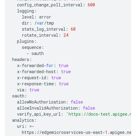
config_change_poll_interval
:
600
logging
:
level
:
error
dir
:
/
var
/
tmp
stats_log_interval
:
60
rotate_interval
:
24
plugins
:
sequence
:
-
oauth
headers
:
x
-
forwarded
-
for
:
true
x
-
forwarded
-
host
:
true
x
-
request
-
id
:
true
x
-
response
-
time
:
true
via
:
true
oauth
:
allowNoAuthorization
:
false
allowInvalidAuthorization
:
false
verify_api_key_url
:
'https://docs-test.apigee.ne
analytics
:
uri
:
>
-
https
:
//
edgemicroservices
-
us
-
east
-
1.
apigee
.
net