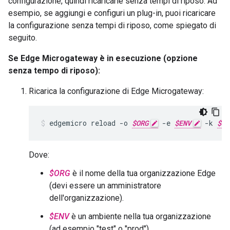
configurazione, quindi ricaricarle senza tempi di riposo. Ad
esempio, se aggiungi e configuri un plug-in, puoi ricaricare
la configurazione senza tempi di riposo, come spiegato di
seguito.
Se Edge Microgateway è in esecuzione (opzione
senza tempo di riposo):
Ricarica la configurazione di Edge Microgateway:
edgemicro
reload
-
o
$ORG
-
e
$ENV
-
k
$KE
Dove:
$ORG
è il nome della tua organizzazione Edge
(devi essere un amministratore
dell'organizzazione).
$ENV
è un ambiente nella tua organizzazione
(ad esempio "test" o "prod").