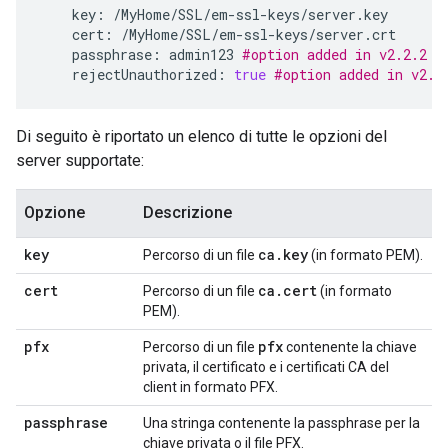
key
:
/
MyHome
/
SSL
/
em
-
ssl
-
keys
/
server
.
key
cert
:
/
MyHome
/
SSL
/
em
-
ssl
-
keys
/
server
.
crt
passphrase
:
admin123
#option added in v2.2.2
rejectUnauthorized
:
true
#option added in v2.2
Di seguito è riportato un elenco di tutte le opzioni del
server supportate:
Opzione
Descrizione
key
ca
.
key
Percorso di un file
(in formato PEM).
cert
ca
.
cert
Percorso di un file
(in formato
PEM).
pfx
pfx
Percorso di un file
contenente la chiave
privata, il certificato e i certificati CA del
client in formato PFX.
passphrase
Una stringa contenente la passphrase per la
chiave privata o il file PFX.