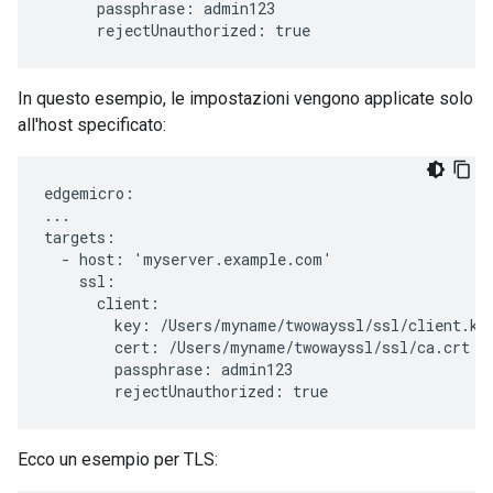
      passphrase: admin123

      rejectUnauthorized: true
In questo esempio, le impostazioni vengono applicate solo
all'host specificato:
edgemicro:

...

targets:

  - host: 'myserver.example.com'

    ssl:

      client:

        key: /Users/myname/twowayssl/ssl/client.key
        cert: /Users/myname/twowayssl/ssl/ca.crt

        passphrase: admin123

        rejectUnauthorized: true
Ecco un esempio per TLS: