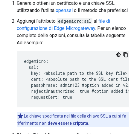
Genera o ottieni un certificato e una chiave SSL
utilizzando l'utilità
openssl
o il metodo che preferisci.
Aggiungi l'attributo
edgemicro:ssl
al
file di
configurazione di Edge Microgateway
. Per un elenco
completo delle opzioni, consulta la tabella seguente.
Ad esempio:
edgemicro:

  ssl:

   key: <absolute path to the SSL key file>

   cert: <absolute path to the SSL cert file>

   passphrase: admin123 #option added in v2.2.
   rejectUnauthorized: true #option added in v
   requestCert: true
La chiave specificata nel file della chiave SSL a cui si fa
riferimento
non deve essere criptata
.