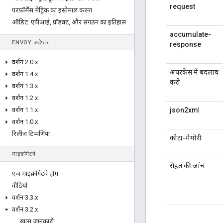
request
परफ़ॉर्मेंस मेट्रिक का इस्तेमाल करना
ऑडिट: एपीआई
,
प्रॉडक्ट
,
और संगठन का इतिहास
accumulate-
ENVOY अडैप्टर
response
वर्शन 2
.
0
.
x
अपरकेस में बदलाव
वर्शन 1
.
4
.
x
करो
वर्शन 1
.
3
.
x
वर्शन 1
.
2
.
x
वर्शन 1
.
1
.
x
json2xm
l
वर्शन 1
.
0
.
x
रिलीज़ टिप्पणियां
कोटा-मेमोरी
माइक्रोगेटवे
सेहत की जांच
एज माइक्रोगेटवे होम
वीडियो
वर्शन 3
.
3
.
x
वर्शन 3
.
2
.
x
खास जानकारी