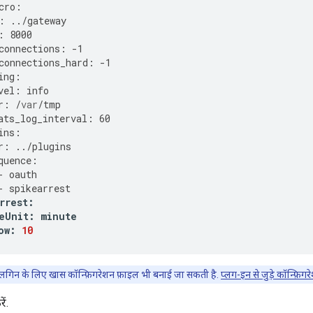
cro
:
:
../
gateway
:
8000
connections
:
-
1
connections_hard
:
-
1
ing
:
vel
:
info
r
:
/
var
/
tmp
ats_log_interval
:
60
ins
:
r
:
../
plugins
quence
:
-
oauth
-
spikearrest
rrest
:
eUnit
:
minute
ow
:
10
्लगिन के लिए खास कॉन्फ़िगरेशन फ़ाइल भी बनाई जा सकती है.
प्लग-इन से जुड़े कॉन्फ़िगर
ं.