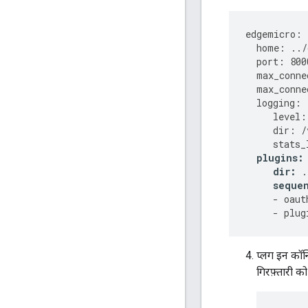
edgemicro
:
home
:
../
port
:
800
max_conne
max_conne
logging
:
level
:
dir
:
/
stats_
plugins
:
dir
:
.
seque
-
oaut
-
plug
प्लग इन कॉन्फ
गिरफ़्तारी क