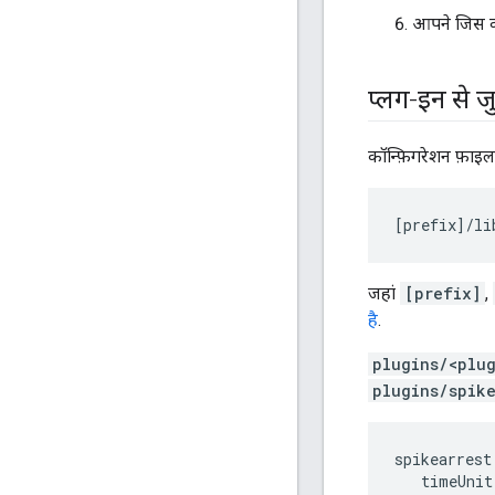
आपने जिस कॉ
प्लग-इन से जु
कॉन्फ़िगरेशन फ़ाइल
[
prefix
]/
li
जहां
[prefix]
,
है
.
plugins/<plu
plugins/spik
spikearrest:
   timeUnit