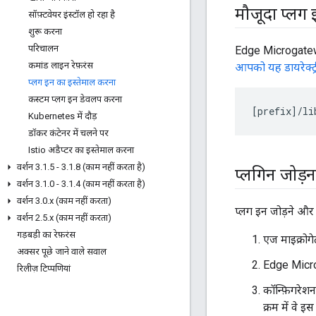
मौजूदा प्लग इन
सॉफ़्टवेयर इंस्टॉल हो रहा है
शुरू करना
परिचालन
Edge Microgateway
कमांड लाइन रेफ़रंस
आपको यह डायरेक्ट्र
प्लग इन का इस्तेमाल करना
कस्टम प्लग इन डेवलप करना
[
prefix
]/
li
Kubernetes में दौड़
डॉकर कंटेनर में चलने पर
Istio अडैप्टर का इस्तेमाल करना
वर्शन 3
.
1
.
5 - 3
.
1
.
8 (काम नहीं करता है)
प्लगिन जोड़न
वर्शन 3
.
1
.
0 - 3
.
1
.
4 (काम नहीं करता है)
वर्शन 3
.
0
.
x (काम नहीं करता)
प्लग इन जोड़ने और 
वर्शन 2
.
5
.
x (काम नहीं करता)
गड़बड़ी का रेफ़रंस
एज माइक्रोगेट
अक्सर पूछे जाने वाले सवाल
Edge Micro
रिलीज़ टिप्पणियां
कॉन्फ़िगरेश
क्रम में वे इस 