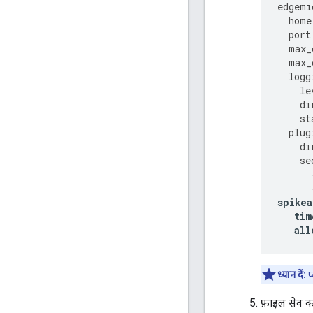
edgemi
home
port
max_
max_
logg
le
di
st
plug
di
se
spikea
tim
all
ध्यान दें:
प
फ़ाइल सेव करे