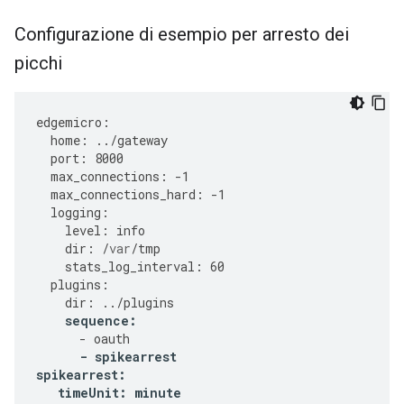
Configurazione di esempio per arresto dei
picchi
edgemicro
:
home
:
../
gateway
port
:
8000
max_connections
:
-
1
max_connections_hard
:
-
1
logging
:
level
:
info
dir
:
/
var
/
tmp
stats_log_interval
:
60
plugins
:
dir
:
../
plugins
sequence
:
-
oauth
-
spikearrest
spikearrest
:
timeUnit
:
minute