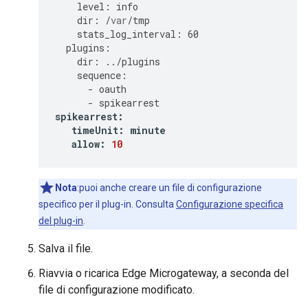
level
:
info
dir
:
/
var
/
tmp
stats_log_interval
:
60
plugins
:
dir
:
../
plugins
sequence
:
-
oauth
-
spikearrest
spikearrest
:
timeUnit
:
minute
allow
:
10
Nota
:puoi anche creare un file di configurazione
specifico per il plug-in. Consulta
Configurazione specifica
del plug-in
.
Salva il file.
Riavvia o ricarica Edge Microgateway, a seconda del
file di configurazione modificato.