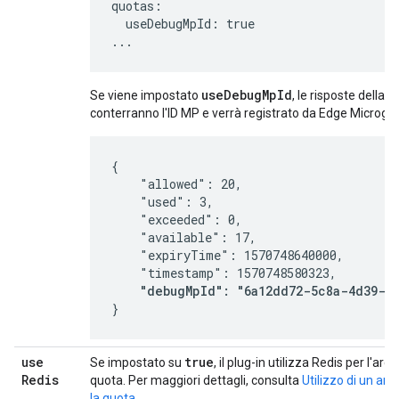
quotas:

  useDebugMpId: true

...
useDebugMpId
Se viene impostato
, le risposte della 
conterranno l'ID MP e verrà registrato da Edge Microg
{

    "allowed": 20,

    "used": 3,

    "exceeded": 0,

    "available": 17,

    "expiryTime": 1570748640000,

    "timestamp": 1570748580323,

"debugMpId": "6a12dd72-5c8a-4d39-b
}
use
true
Se impostato su
, il plug-in utilizza Redis per l'arc
Redis
quota. Per maggiori dettagli, consulta
Utilizzo di un arc
la quota
.