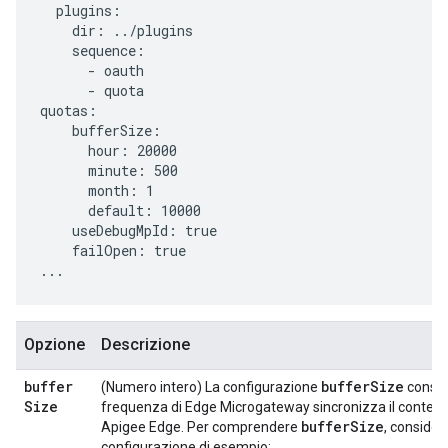
  plugins:

    dir: ../plugins

    sequence:

      - oauth

      - quota

quotas:

    bufferSize:

      hour: 20000

      minute: 500

      month: 1

      default: 10000

    useDebugMpId: true

    failOpen: true

...
Opzione
Descrizione
buffer
bufferSize
(Numero intero) La configurazione
consen
Size
frequenza di Edge Microgateway sincronizza il contegg
bufferSize
Apigee Edge. Per comprendere
, consider
configurazione di esempio: