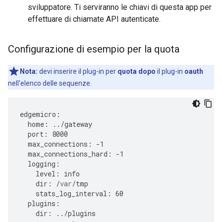
sviluppatore. Ti serviranno le chiavi di questa app per
effettuare di chiamate API autenticate.
Configurazione di esempio per la quota
Nota:
devi inserire il plug-in per
quota
dopo
il plug-in
oauth
nell'elenco delle sequenze.
edgemicro
:
home
:
../
gateway
port
:
8000
max_connections
:
-
1
max_connections_hard
:
-
1
logging
:
level
:
info
dir
:
/
var
/
tmp
stats_log_interval
:
60
plugins
:
dir
:
../
plugins