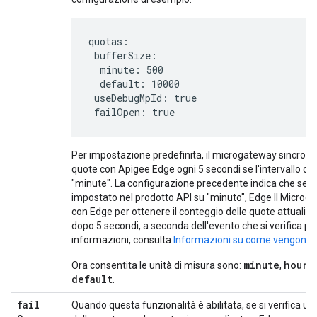
quotas:

 bufferSize:

  minute: 500

  default: 10000

 useDebugMpId: true

 failOpen: true
Per impostazione predefinita, il microgateway sincroniz
quote con Apigee Edge ogni 5 secondi se l'intervallo di
"minute". La configurazione precedente indica che se l'i
impostato nel prodotto API su "minuto", Edge Il Microg
con Edge per ottenere il conteggio delle quote attuali d
dopo 5 secondi, a seconda dell'evento che si verifica per
informazioni, consulta
Informazioni su come vengono c
minute
hour
Ora consentita le unità di misura sono:
,
,
default
.
fail
Quando questa funzionalità è abilitata, se si verifica un