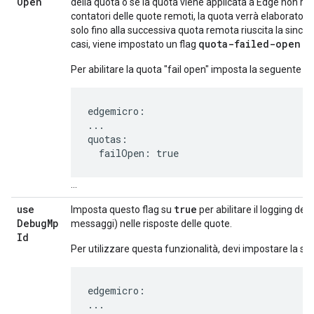
Open
della quota o se la quota viene applicata a Edge non rie
contatori delle quote remoti, la quota verrà elaborato in
solo fino alla successiva quota remota riuscita la sincro
quota-failed-open
casi, viene impostato un flag
del
Per abilitare la quota "fail open" imposta la seguente c
edgemicro:

...

quotas:

  failOpen: true
...
use
true
Imposta questo flag su
per abilitare il logging del
Debug
Mp
messaggi) nelle risposte delle quote.
Id
Per utilizzare questa funzionalità, devi impostare la s
edgemicro:

...
