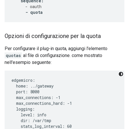
sequence
:
-
oauth
-
quota
Opzioni di configurazione per la quota
Per configurare il plug-in quota, aggiungi l'elemento
quotas
al file di configurazione. come mostrato
nell'esempio seguente:
edgemicro:

  home: ../gateway

  port: 8000

  max_connections: -1

  max_connections_hard: -1

  logging:

    level: info

    dir: /var/tmp

    stats_log_interval: 60
