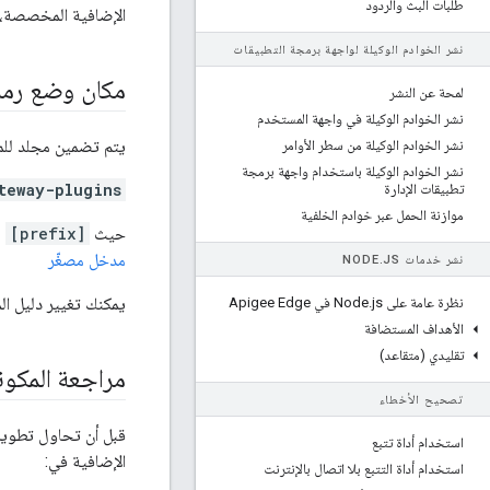
طلبات البث والردود
الإضافية المخصصة، يم
نشر الخوادم الوكيلة لواجهة برمجة التطبيقات
مكان وضع رمز
لمحة عن النشر
نشر الخوادم الوكيلة في واجهة المستخدم
يتم تضمين مجلد للمكونات ا
نشر الخوادم الوكيلة من سطر الأوامر
نشر الخوادم الوكيلة باستخدام واجهة برمجة
teway-plugins
تطبيقات الإدارة
موازنة الحمل عبر خوادم الخلفية
حيث
[prefix]
ه
مدخل مصغّر
نشر خدمات NODE
JS
.
يمكنك تغيير دليل الم
نظرة عامة على Node
js في Apigee Edge
.
الأهداف المستضافة
تقليدي (متقاعد)
مراجعة المكون
تصحيح الأخطاء
قبل أن تحاول تطوير 
استخدام أداة تتبع
الإضافية في:
استخدام أداة التتبع بلا اتصال بالإنترنت