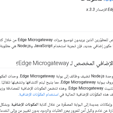
3..x
هذا الموضوع مخصّص للمطوّرين ال
ي جديد، فإن تجربة استخدام JavaScript وNode.js هي مطلوبة.
ي المخصص لـ Edge Microgateway؟
المكون الإضافي هو وحدة Node.js تض
تخزينها في مكان معروف ببوابة Edge Microgateway، مما يتيح ليتم اكتش
المحددة مسبقًا عند تثبيت Edge Microgateway. وهذه تتضمن المكونات الإض
استخدام المكوّنات الإضافية
.
إمكانات جديدة إلى البوابة المصغّرة من خلال كتابة
المكونات الإضافية
Microgate عبارة عن خادم وكيل آمن للمرور يمرر الطلبات والردود بدون تغيير من وإلى ال