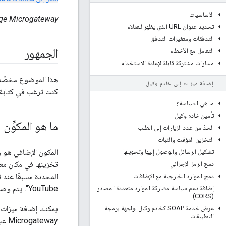
الأساسيات
Edge Microgateway الإصدار 3
تحديد عنوان URL الذي يظهر للعملاء
التدفقات ومتغيرات التدفق
الجمهور
التعامل مع الأخطاء
مسارات مشتركة قابلة لإعادة الاستخدام
إضافة ميزات إلى خادم وكيل
كنت ترغب في كتابة مكون إضاف
ما هي السياسة؟
تأمين خادم وكيل
ما هو المكوِّن الإضاف
الحدّ من عدد الزيارات إلى الطلب
التخزين المؤقت والثبات
تشكيل الرسائل والوصول إليها وتحويلها
دمج الرمز الإجرائي
دمج الموارد الخارجية مع الإضافات
YouTube". يتم وصف هذه المكوّنات الإضافية الحالية في
إضافة دعم سياسة مشاركة الموارد متعددة المصادر
(CORS)
يمكنك إضافة ميزات و
عرض خدمة SOAP كخادم وكيل لواجهة برمجة
التطبيقات
way