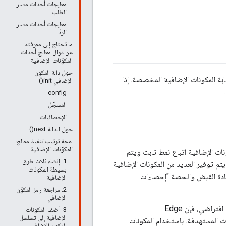
معالِجات أحداث مسار
الطلب
معالِجات أحداث مسار
الردّ
ما تحتاج إلى معرفته
عن دوال معالج أحداث
المكوّنات الإضافية
حول دالة المكون
ذين يريدون توسيع ميزات Edge Microgateway من خلال كتابة المكونات الإضافية المخصصة. إذا
الإضافي init()
config
المسجّل
الإحصائيات
حول الدالة next()
لمحة ترتيب تنفيذ معالج
المكوّنات الإضافية
يف وظائف إلى بوابة Edge Microgateway. وحدات المكونات الإضافية اتباع نمط ثابت ويتم
1. إنشاء ثلاث طرق
افها وتشغيلها تلقائيًا. يتم توفير العديد من المكونات الإضافية
بسيطة المكونات
افية للمصادقة وزيادة القبض والحصة "إحصاءات
الإضافية
2. مراجعة رمز المكوّن
الإضافي
. وبشكل افتراضي، فإن Edge
3- أضف المكونات
الإضافية إلى تسلسل
خدمات المستهدفة. باستخدام المكونات
المكون الإضافي