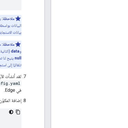
ملاحظة:
وظ
البيانات بواسطة Edge Microgateway. تشير رسالة الأشكال البيانية يتم استدعاء ا
بيانات الاستجابة
ملاحظة:
م
و
data
(الثانية
null
يتيح لنا ت
تلقائيًا إلى است
لقد أنشأت الآن مكونً
nfig.yaml
في Edge.
إضافة المكوّن