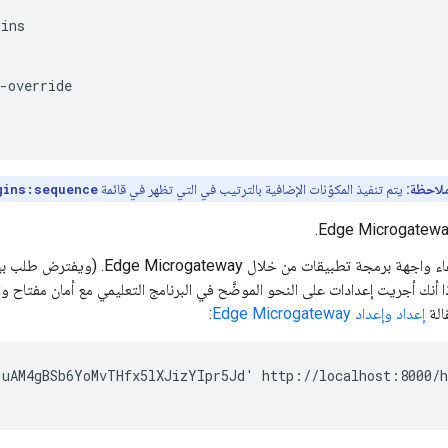
ins

-override

لاحظة:
يتم تنفيذ المكوّنات الإضافية بالترتيب في التي تظهر في قائمة
gins:sequence
يمكنك استدعاء واجهة برمجة تطبيقات من خلال y
 أنك أجريت إعدادات على النحو الموضَّح في البرنامج التعليمي مع أمان مفتاح و
الة
إعداد وإعداد Edge Microgateway
:
uAM4gBSb6YoMvTHfx5lXJizYIpr5Jd' http://localhost:8000/he