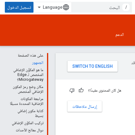
/
تسجيل الدخول
الدعم
على هذه الصفحة
وقد
الجمهور
ما هو المكوِّن الإضافي
المخصص لـ Edge
Microgateway؟
مكان وضع رمز المكون
هل كان المحتوى مفيدًا؟
الإضافي المخصص
مراجعة المكونات
الإضافية المحددة مسبقًا
إرسال ملاحظات
كتابة مكون إضافي
بسيط
تركيب المكوّن الإضافي
دوال معالج الأحداث