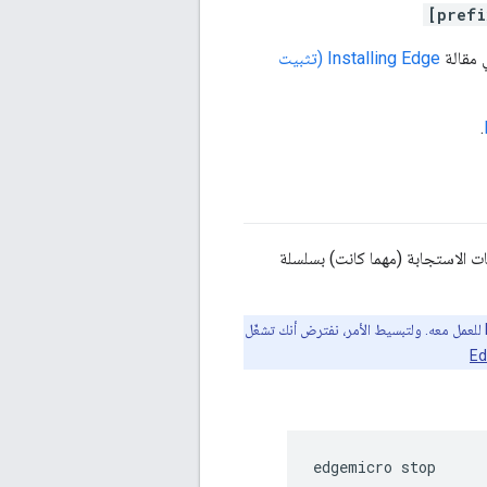
[prefi
Installing Edge (تثبيت
.
ت الاستجابة (مهما كانت) بسلسلة
من أجل الخطوات التالية، يجب أن يكون لديك برنامج تهيئة وتشغيل مثال لـ Edge Microgateway للعمل معه. ولتبسيط الأمر، نفترض أنك تشغّل
edgemicro stop