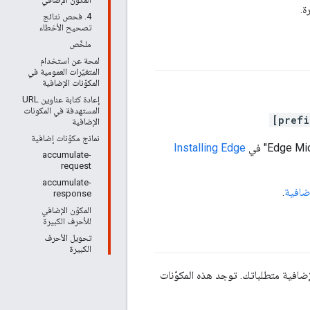
ة.
4. فحص نتائج
تصحيح الأخطاء
ملخّص
لمحة عن استخدام
المتغيّرات العمومية في
المكوّنات الإضافية
إعادة كتابة عناوين URL
المستهدفة في المكونات
[prefi
الإضافية
نماذج مكوّنات إضافية
Installing Edge
accumulate-
request
accumulate-
إضافية
.
response
المكوّن الإضافي
للأحرف الكبيرة
تحويل الأحرف
الكبيرة
إضافية متطلباتك. توجد هذه المكوّنات