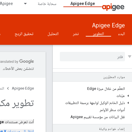
Apigee Edge
سحابة خاصة
Apigee على GDC air-gapped
Apigee Edge
البدء
التطوير
نشر
التحليل
تحقيق الربح
م
تتضمّن بعض الأخطاء.
موارد المطوِّرين
Apigee Edge
الت
التعلّم من خلال ميزة Edge
عيّنات
تطوير مك
دليل الخادم الوكيل لواجهة برمجة التطبيقات
أدوات سطر الأوامر
نقل البيانات من مؤسسة تقييم Apigee
أنت تعرض مستندات
ge
إنشاء خوادم وكيلة
انتقل إلى مستندات
e X