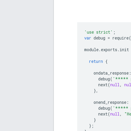
'use strict'
;
var
debug
=
require
module
.
exports
.
init
return
{
ondata_response
debug
(
'***** 
next
(
null
,
nu
},
onend_response
:
debug
(
'***** 
next
(
null
,
"H
}
};