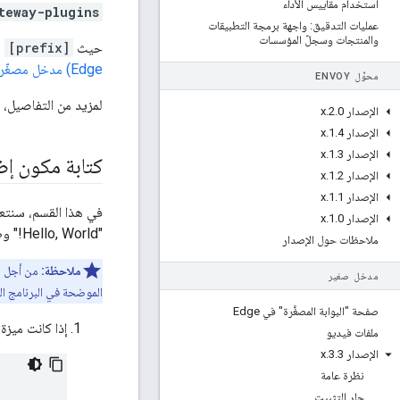
استخدام مقاييس الأداء
teway-plugins
عمليات التدقيق: واجهة برمجة التطبيقات
والمنتجات وسجلّ المؤسسات
حيث
[prefix]
ه
Edge) مدخل مصغّر
محوِّل ENVOY
لمزيد من التفاصيل، 
الإصدار 2
0
.
.
x
الإصدار 1
4
.
.
x
الإصدار 1
3
.
.
x
كتابة مكون إ
الإصدار 1
2
.
.
x
الإصدار 1
1
.
.
x
في هذا القسم، سنتعر
الإصدار 1
0
.
.
x
"Hello, World!" وطباعته في الطرفية.
ملاحظات حول الإصدار
ملاحظة:
مدخل صغير
الموضحة في البرنامج ا
صفحة "البوابة المصغَّرة" في Edge
إذا كانت ميزة Edge Microgateway قيد التشغيل، أوقِفها الآ
ملفات فيديو
الإصدار 3
3
.
.
x
نظرة عامة
جارٍ التثبيت