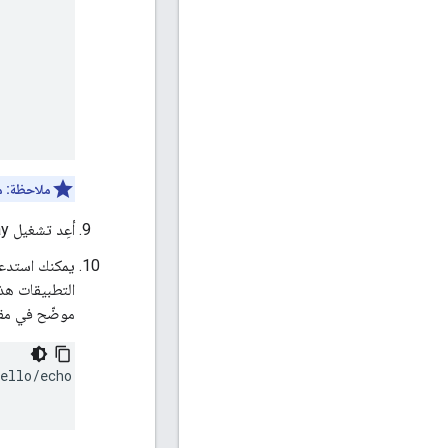
ملاحظة:
م
أعِد تشغيل Edge Microgateway.
التطبيقات هذا
موضّح في مق
llo/echo
