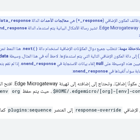
ائف المكون الإضافي (
*_response
) هي
معالِجات الأحداث
الدالة
data_response
لدالة
nd_response
لاحظة مهمة:
تتطلب جميع دوال المكوّنات الإضافية استخدام دالة
next()
. هذا النمط تمرر
 ) إلى دالة المكون الإضافي التالية التي يتم استدعاؤها. لاحظ أنه في هذا المثال، وسيطة
data
عيين هذه الوسيطة على
null
إلغاء بيانات الاستجابة في
onend_response
. إذا لم نقم بت
جابة سواء ألغيناها في
onend_response
:
ا إضافيًا، وتحتاج إلى إضافته إلى تهيئة Edge Microgateway. افتح الملف
$HOME/.edgemicro/[org]-[env]-co
، حيث يتم حفظ
org
env
 الإضافي
response-override
إلى العنصر
plugins:sequence
كما 