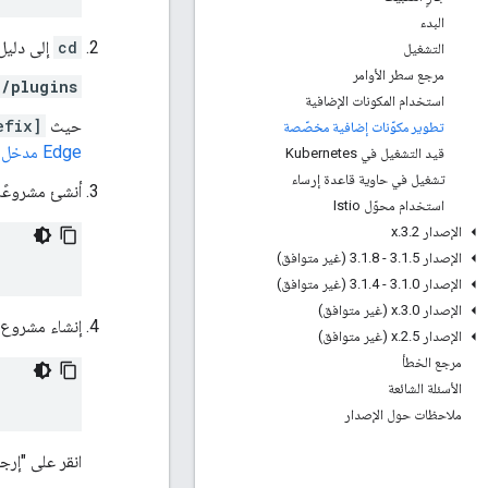
البدء
cd
إلى دليل
التشغيل
مرجع سطر الأوامر
/plugins
استخدام المكونات الإضافية
حيث
efix]
تطوير مكوّنات إضافية مخصّصة
Edge مدخل مصغّر
قيد التشغيل في Kubernetes
تشغيل في حاوية قاعدة إرساء
أنشئ مشروعًا 
استخدام محوّل Istio
الإصدار 3
2
.
.
x
الإصدار 3
5 - 3
.
1
.
8 (غير متوافق)
.
1
.
الإصدار 3
0 - 3
.
1
.
4 (غير متوافق)
.
1
.
الإصدار 3
0
.
.
x (غير متوافق)
إنشاء مشروع Node.js جديد
الإصدار 2
5
.
.
x (غير متوافق)
مرجع الخطأ
الأسئلة الشائعة
ملاحظات حول الإصدار
انقر على "إرجا