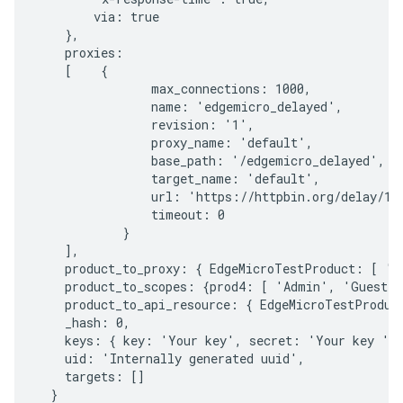
        via: true

    },

    proxies:

    [    {

                max_connections: 1000,

                name: 'edgemicro_delayed',

                revision: '1',

                proxy_name: 'default',

                base_path: '/edgemicro_delayed',

                target_name: 'default',

                url: 'https://httpbin.org/delay/10'
                timeout: 0

            }

    ],

    product_to_proxy: { EdgeMicroTestProduct: [ 'e
    product_to_scopes: {prod4: [ 'Admin', 'Guest',
    product_to_api_resource: { EdgeMicroTestProduct
    _hash: 0,

    keys: { key: 'Your key', secret: 'Your key ' }
    uid: 'Internally generated uuid',

    targets: []
