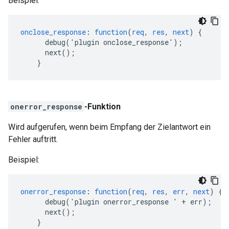
Beispiel:
onclose_response
:
function
(
req
,
res
,
next
)
{
debug('plugin
onclose_response')
;
next()
;
}
onerror_response
-Funktion
Wird aufgerufen, wenn beim Empfang der Zielantwort ein
Fehler auftritt.
Beispiel:
onerror_response
:
function
(
req
,
res
,
err
,
next
)
{
debug('plugin
onerror_response
'
+
err)
;
next()
;
}