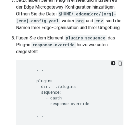
Jetzt haben Sie ein Plug-in erstellt und müssen es
der Edge Microgateway-Konfiguration hinzufügen.
Öffnen Sie die Datei
$HOME/.edgemicro/[org]-
[env]-config.yaml
, wobei
org
und
env
sind die
Namen Ihrer Edge-Organisation und Ihrer Umgebung.
Fügen Sie dem Element
plugins:sequence
das
Plug-in
response-override
hinzu wie unten
dargestellt.
      ...

      plugins:

        dir: ../plugins

        sequence:

          - oauth

          - response-override

      ...