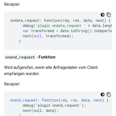
Beispiel:
ondata_request
:
function
(
req
,
res
,
data
,
next
)
{
debug
(
'plugin ondata_request '
+
data
.
length
var
transformed
=
data
.
toString
()
.
toUpperCas
next
(
null
,
transformed
);
}
onend_request
-Funktion
Wird aufgerufen, wenn alle Anfragedaten vom Client
empfangen wurden.
Beispiel:
onend_request
:
function
(
req
,
res
,
data
,
next
)
{
debug('plugin
onend_request')
;
next(null,
data)
;
}