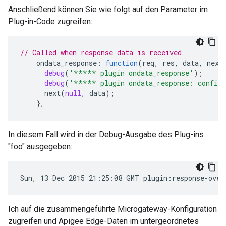
Anschließend können Sie wie folgt auf den Parameter im
Plug-in-Code zugreifen:
// Called when response data is received
ondata_response
:
function
(
req
,
res
,
data
,
next
debug
(
'***** plugin ondata_response'
);
debug
(
'***** plugin ondata_response: config
next
(
null
,
data
);
},
In diesem Fall wird in der Debug-Ausgabe des Plug-ins
"foo" ausgegeben:
Sun, 13 Dec 2015 21:25:08 GMT plugin:response-over
Ich auf die zusammengeführte Microgateway-Konfiguration
zugreifen und Apigee Edge-Daten im untergeordnetes