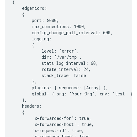
{

    edgemicro:

    {

        port: 8000,

        max_connections: 1000,

        config_change_poll_interval: 600,

        logging:

        {

            level: 'error',

            dir: '/var/tmp',

            stats_log_interval: 60,

            rotate_interval: 24,

            stack_trace: false

        },

        plugins: { sequence: [Array] },

        global: { org: 'Your Org', env: 'test' }

    },

    headers:

    {

        'x-forwarded-for': true,

        'x-forwarded-host': true,

        'x-request-id': true,

        'x-response-time': true,
