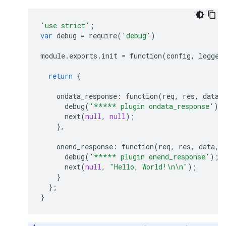
'use strict'
;
var
debug
=
require
(
'debug'
)
module
.
exports
.
init
=
function
(
config
,
logger
return
{
ondata_response
:
function
(
req
,
res
,
data
,
debug
(
'***** plugin ondata_response'
);
next
(
null
,
null
);
},
onend_response
:
function
(
req
,
res
,
data
,
debug
(
'***** plugin onend_response'
);
next
(
null
,
"Hello, World!
\n\n
"
);
}
};
}