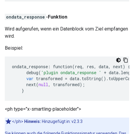
ondata_response
-Funktion
Wird aufgerufen, wenn ein Datenblock vom Ziel empfangen
wird.
Beispiel:
ondata_response
:
function
(
req
,
res
,
data
,
next
)
{
debug
(
'plugin ondata_response '
+
data
.
lengt
var
transformed
=
data
.
toString
()
.
toUpperCas
next
(
null
,
transformed
);
}
<ph type="x-smartling-placeholder">
</ph>
Hinweis:
Hinzugefügt in: v2.3.3
Sie können auch die folgende Funktionssignatur verwenden. Das