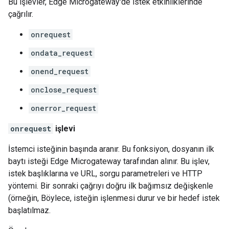
Bu işlevler, Edge Microgateway'de istek etkinliklerinde
çağrılır.
onrequest
ondata_request
onend_request
onclose_request
onerror_request
onrequest
işlevi
İstemci isteğinin başında aranır. Bu fonksiyon, dosyanın ilk
baytı isteği Edge Microgateway tarafından alınır. Bu işlev,
istek başlıklarına ve URL, sorgu parametreleri ve HTTP
yöntemi. Bir sonraki çağrıyı doğru ilk bağımsız değişkenle
(örneğin, Böylece, isteğin işlenmesi durur ve bir hedef istek
başlatılmaz.