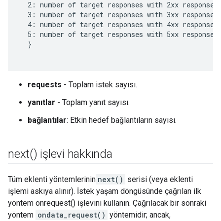
  2: number of target responses with 2xx response c
  3: number of target responses with 3xx response c
  4: number of target responses with 4xx response c
  5: number of target responses with 5xx response c
  }

requests
- Toplam istek sayısı.
yanıtlar
- Toplam yanıt sayısı.
bağlantılar
: Etkin hedef bağlantıların sayısı.
next(
) işlevi hakkında
Tüm eklenti yöntemlerinin
next()
serisi (veya eklenti
işlemi askıya alınır). İstek yaşam döngüsünde çağrılan ilk
yöntem onrequest() işlevini kullanın. Çağrılacak bir sonraki
yöntem
ondata_request()
yöntemidir; ancak,