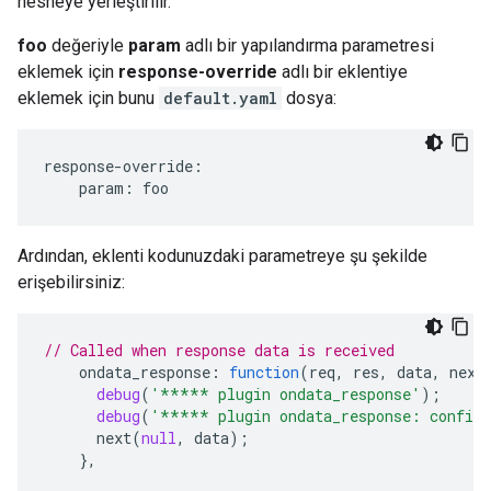
nesneye yerleştirilir.
foo
değeriyle
param
adlı bir yapılandırma parametresi
eklemek için
response-override
adlı bir eklentiye
eklemek için bunu
default.yaml
dosya:
response-override:

    param: foo
Ardından, eklenti kodunuzdaki parametreye şu şekilde
erişebilirsiniz:
// Called when response data is received
ondata_response
:
function
(
req
,
res
,
data
,
next
debug
(
'***** plugin ondata_response'
);
debug
(
'***** plugin ondata_response: config
next
(
null
,
data
);
},