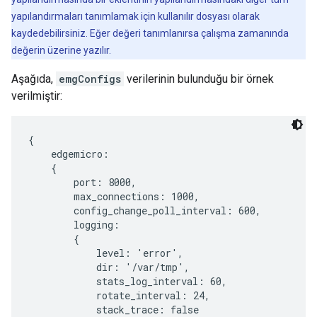
yapılandırmaları tanımlamak için kullanılır dosyası olarak
kaydedebilirsiniz. Eğer değeri tanımlanırsa çalışma zamanında
değerin üzerine yazılır.
Aşağıda,
emgConfigs
verilerinin bulunduğu bir örnek
verilmiştir:
{

    edgemicro:

    {

        port: 8000,

        max_connections: 1000,

        config_change_poll_interval: 600,

        logging:

        {

            level: 'error',

            dir: '/var/tmp',

            stats_log_interval: 60,

            rotate_interval: 24,

            stack_trace: false
