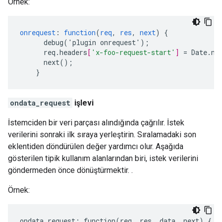
Örnek:
onrequest
:
function
(
req
,
res
,
next
)
{
debug('plugin
onrequest')
;
req.headers
[
'x-foo-request-start'
]
=
Date.no
next()
;
}
ondata_request
işlevi
İstemciden bir veri parçası alındığında çağrılır. İstek
verilerini sonraki ilk sıraya yerleştirin. Sıralamadaki son
eklentiden döndürülen değer yardımcı olur. Aşağıda
gösterilen tipik kullanım alanlarından biri, istek verilerini
göndermeden önce dönüştürmektir. .
Örnek:
ondata_request
:
function
(
req
,
res
,
data
,
next
)
{