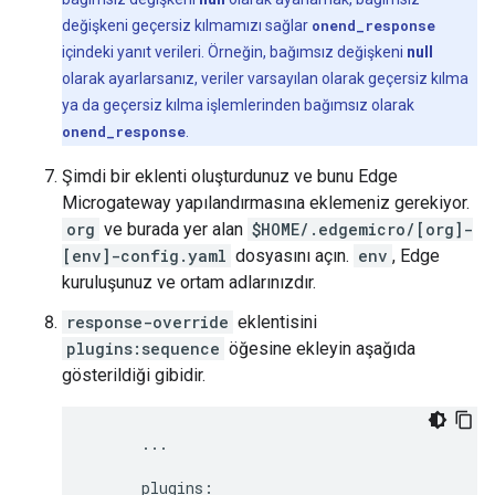
değişkeni geçersiz kılmamızı sağlar
onend_response
içindeki yanıt verileri. Örneğin, bağımsız değişkeni
null
olarak ayarlarsanız, veriler varsayılan olarak geçersiz kılma
ya da geçersiz kılma işlemlerinden bağımsız olarak
onend_response
.
Şimdi bir eklenti oluşturdunuz ve bunu Edge
Microgateway yapılandırmasına eklemeniz gerekiyor.
org
ve burada yer alan
$HOME/.edgemicro/[org]-
[env]-config.yaml
dosyasını açın.
env
, Edge
kuruluşunuz ve ortam adlarınızdır.
response-override
eklentisini
plugins:sequence
öğesine ekleyin aşağıda
gösterildiği gibidir.
      ...

      plugins:
