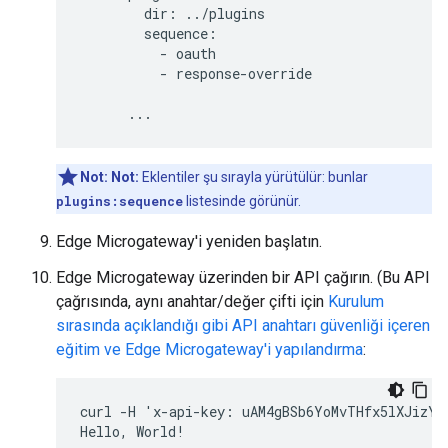
        dir: ../plugins

        sequence:

          - oauth

          - response-override

      ...
Not:
Not:
Eklentiler şu sırayla yürütülür: bunlar
plugins:sequence
listesinde görünür.
Edge Microgateway'i yeniden başlatın.
Edge Microgateway üzerinden bir API çağırın. (Bu API
çağrısında, aynı anahtar/değer çifti için
Kurulum
sırasında açıklandığı gibi API anahtarı güvenliği içeren
eğitim ve Edge Microgateway'i yapılandırma
:
curl -H 'x-api-key: uAM4gBSb6YoMvTHfx5lXJizYIp
Hello, World!