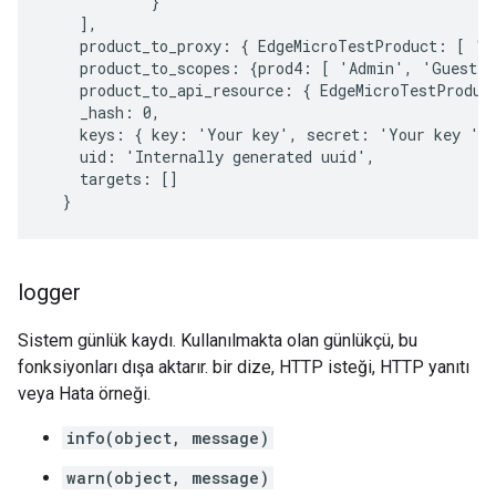
            }

    ],

    product_to_proxy: { EdgeMicroTestProduct: [ 'e
    product_to_scopes: {prod4: [ 'Admin', 'Guest',
    product_to_api_resource: { EdgeMicroTestProduct
    _hash: 0,

    keys: { key: 'Your key', secret: 'Your key ' }
    uid: 'Internally generated uuid',

    targets: []

logger
Sistem günlük kaydı. Kullanılmakta olan günlükçü, bu
fonksiyonları dışa aktarır. bir dize, HTTP isteği, HTTP yanıtı
veya Hata örneği.
info(object, message)
warn(object, message)