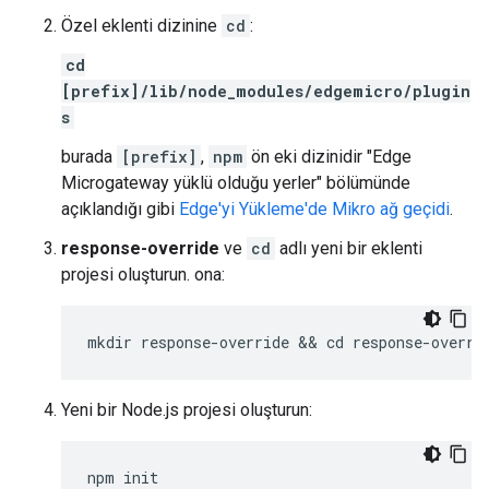
Özel eklenti dizinine
cd
:
cd
[prefix]/lib/node_modules/edgemicro/plugin
s
burada
[prefix]
,
npm
ön eki dizinidir "Edge
Microgateway yüklü olduğu yerler" bölümünde
açıklandığı gibi
Edge'yi Yükleme'de Mikro ağ geçidi
.
response-override
ve
cd
adlı yeni bir eklenti
projesi oluşturun. ona:
mkdir response-override && cd response-overri
Yeni bir Node.js projesi oluşturun:
npm init