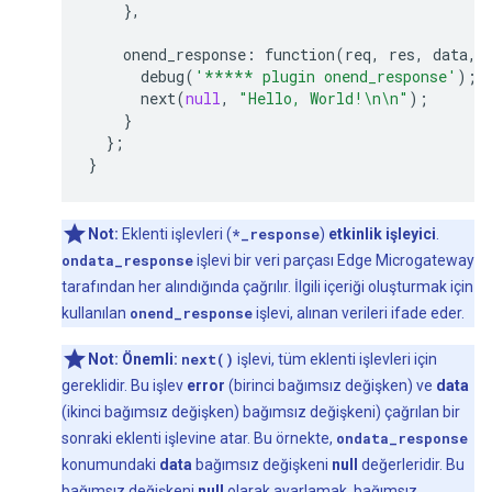
},
onend_response
:
function
(
req
,
res
,
data
,
debug
(
'***** plugin onend_response'
);
next
(
null
,
"Hello, World!
\n\n
"
);
}
};
}
Not:
Eklenti işlevleri (
*_response
)
etkinlik işleyici
.
ondata_response
işlevi bir veri parçası Edge Microgateway
tarafından her alındığında çağrılır. İlgili içeriği oluşturmak için
kullanılan
onend_response
işlevi, alınan verileri ifade eder.
Not:
Önemli:
next()
işlevi, tüm eklenti işlevleri için
gereklidir. Bu işlev
error
(birinci bağımsız değişken) ve
data
(ikinci bağımsız değişken) bağımsız değişkeni) çağrılan bir
sonraki eklenti işlevine atar. Bu örnekte,
ondata_response
konumundaki
data
bağımsız değişkeni
null
değerleridir. Bu
bağımsız değişkeni
null
olarak ayarlamak, bağımsız