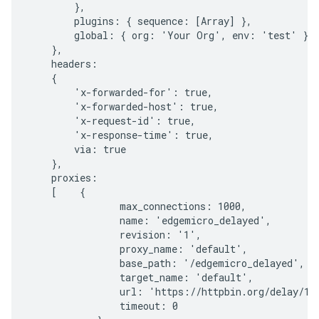
        },

        plugins: { sequence: [Array] },

        global: { org: 'Your Org', env: 'test' }

    },

    headers:

    {

        'x-forwarded-for': true,

        'x-forwarded-host': true,

        'x-request-id': true,

        'x-response-time': true,

        via: true

    },

    proxies:

    [    {

                max_connections: 1000,

                name: 'edgemicro_delayed',

                revision: '1',

                proxy_name: 'default',

                base_path: '/edgemicro_delayed',

                target_name: 'default',

                url: 'https://httpbin.org/delay/10'
                timeout: 0
