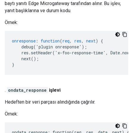
baytı yanıtı Edge Microgateway tarafından alınır. Bu işlev,
yanıt başlıklarına ve durum kodu.
Örnek:
onresponse
:
function
(
req
,
res
,
next
)
{
debug('plugin
onresponse')
;
res.setHeader('x-foo-response-time',
Date.now(
next()
;
}
.
ondata_response
işlevi
Hedeften bir veri parçası alındığında çağrılır.
Örnek:
ondata_response
:
function
(
req
,
res
,
data
,
next
)
{