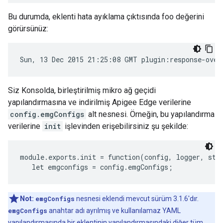
Bu durumda, eklenti hata ayıklama çıktısında foo değerini
görürsünüz:
Sun, 13 Dec 2015 21:25:08 GMT plugin:response-over
Siz Konsolda, birleştirilmiş mikro ağ geçidi
yapılandırmasına ve indirilmiş Apigee Edge verilerine
config.emgConfigs
alt nesnesi. Örneğin, bu yapılandırma
verilerine
init
işlevinden erişebilirsiniz şu şekilde:
module.exports.init = function(config, logger, stat
Not:
emgConfigs
nesnesi eklendi mevcut sürüm 3.1.6'dır.
emgConfigs
anahtar adı ayrılmış ve kullanılamaz YAML
yapılandırmasında bir eklentinin yapılandırmasındaki diğer tüm