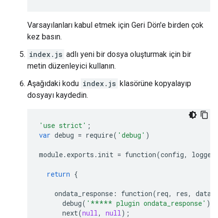
Varsayılanları kabul etmek için Geri Dön'e birden çok
kez basın.
index.js
adlı yeni bir dosya oluşturmak için bir
metin düzenleyici kullanın.
Aşağıdaki kodu
index.js
klasörüne kopyalayıp
dosyayı kaydedin.
'use strict'
;
var
debug
=
require
(
'debug'
)
module
.
exports
.
init
=
function
(
config
,
logger
return
{
ondata_response
:
function
(
req
,
res
,
data
,
debug
(
'***** plugin ondata_response'
);
next
(
null
,
null
);