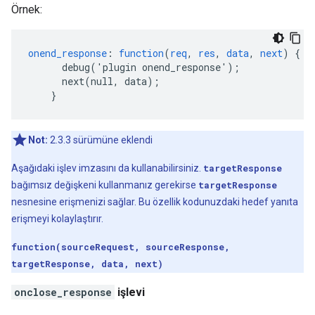
Örnek:
onend_response
:
function
(
req
,
res
,
data
,
next
)
{
debug('plugin
onend_response')
;
next(null,
data)
;
}
Not:
2.3.3 sürümüne eklendi
Aşağıdaki işlev imzasını da kullanabilirsiniz.
targetResponse
bağımsız değişkeni kullanmanız gerekirse
targetResponse
nesnesine erişmenizi sağlar. Bu özellik kodunuzdaki hedef yanıta
erişmeyi kolaylaştırır.
function(sourceRequest, sourceResponse,
targetResponse, data, next)
onclose_response
işlevi