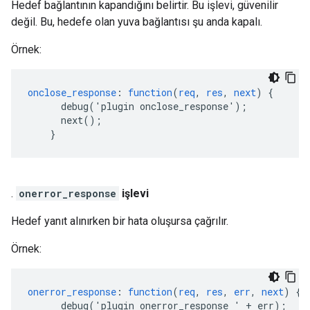
Hedef bağlantının kapandığını belirtir. Bu işlevi, güvenilir
değil. Bu, hedefe olan yuva bağlantısı şu anda kapalı.
Örnek:
onclose_response
:
function
(
req
,
res
,
next
)
{
debug('plugin
onclose_response')
;
next()
;
}
.
onerror_response
işlevi
Hedef yanıt alınırken bir hata oluşursa çağrılır.
Örnek:
onerror_response
:
function
(
req
,
res
,
err
,
next
)
{
debug('plugin
onerror_response
'
+
err)
;