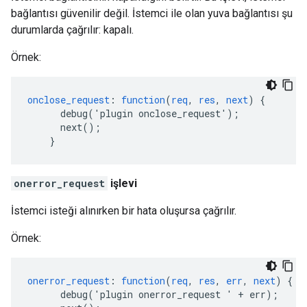
bağlantısı güvenilir değil. İstemci ile olan yuva bağlantısı şu
durumlarda çağrılır: kapalı.
Örnek:
onclose_request
:
function
(
req
,
res
,
next
)
{
debug('plugin
onclose_request')
;
next()
;
}
onerror_request
işlevi
İstemci isteği alınırken bir hata oluşursa çağrılır.
Örnek:
onerror_request
:
function
(
req
,
res
,
err
,
next
)
{
debug('plugin
onerror_request
'
+
err)
;