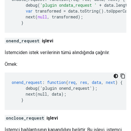
debug
(
'plugin ondata_request '
+
data
.
length
var
transformed
=
data
.
toString
()
.
toUpperCas
next
(
null
,
transformed
);
}
onend_request
işlevi
İstemciden istek verilerinin tümü alındığında çağrılır.
Örnek:
onend_request
:
function
(
req
,
res
,
data
,
next
)
{
debug('plugin
onend_request')
;
next(null,
data)
;
}
onclose_request
işlevi
İstemci bağlantısının kapandığını belirtir. Bu işlevi, istemci