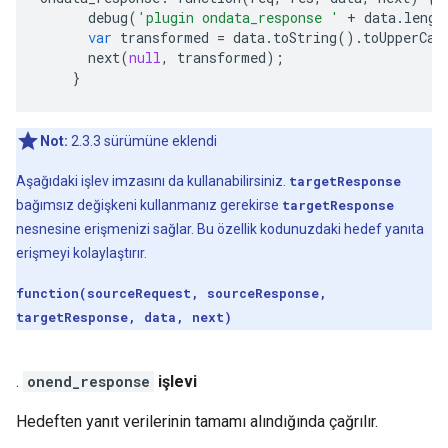
debug
(
'plugin ondata_response '
+
data
.
lengt
var
transformed
=
data
.
toString
()
.
toUpperCas
next
(
null
,
transformed
);
}
Not:
2.3.3 sürümüne eklendi
Aşağıdaki işlev imzasını da kullanabilirsiniz.
targetResponse
bağımsız değişkeni kullanmanız gerekirse
targetResponse
nesnesine erişmenizi sağlar. Bu özellik kodunuzdaki hedef yanıta
erişmeyi kolaylaştırır.
function(sourceRequest, sourceResponse,
targetResponse, data, next)
.
onend_response
işlevi
Hedeften yanıt verilerinin tamamı alındığında çağrılır.