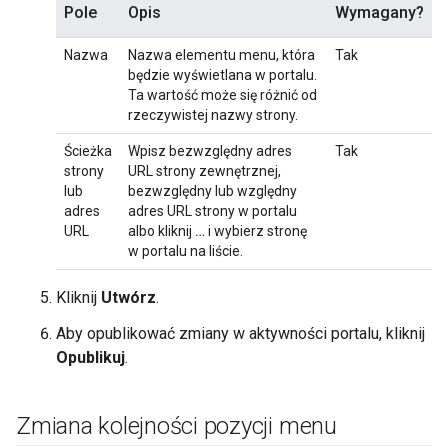
Pole
Opis
Wymagany?
Nazwa
Nazwa elementu menu, która
Tak
będzie wyświetlana w portalu.
Ta wartość może się różnić od
rzeczywistej nazwy strony.
Ścieżka
Wpisz bezwzględny adres
Tak
strony
URL strony zewnętrznej,
lub
bezwzględny lub względny
adres
adres URL strony w portalu
URL
albo kliknij
…
i wybierz stronę
w portalu na liście.
Kliknij
Utwórz
.
Aby opublikować zmiany w aktywności portalu, kliknij
Opublikuj
.
Zmiana kolejności pozycji menu