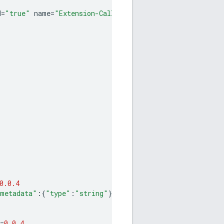
d
=
"true"
name
=
"Extension-Callout-Beta-1"
0.0.4
metadata"
:{
"type"
:
"string"
},
"message"
:{
"type"
:
"string
=
0.0.4