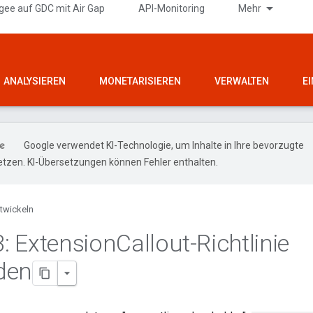
gee auf GDC mit Air Gap
API-Monitoring
Mehr
ANALYSIEREN
MONETARISIEREN
VERWALTEN
E
Google verwendet KI-Technologie, um Inhalte in Ihre bevorzugte
tzen. KI-Übersetzungen können Fehler enthalten.
twickeln
3: Extension
Callout-Richtlinie
den