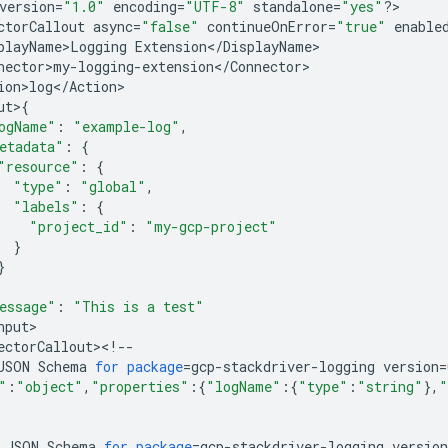
version
=
"1.0"
encoding
=
"UTF-8"
standalone
=
"yes"
?
>

ctorCallout
async
=
"false"
continueOnError
=
"true"
enable
playName>Logging
Extension
<
/
DisplayName
nector>my
-
logging
-
extension
<
/
Connector
ion>log
<
/
Action
ut
>
{
ogName"
:
"example-log"
,
etadata"
:
{
"resource"
:
{
"type"
:
"global"
,
"labels"
:
{
"project_id"
:
"my-gcp-project"
}
}
essage"
:
"This is a test"
nput
>

ectorCallout
><
!
--
JSON
Schema
for
package
=
gcp
-
stackdriver
-
logging
version
=
"
:
"object"
,
"properties"
:{
"logName"
:{
"type"
:
"string"
},
"
JSON
Schema
for
package
=
gcp
-
stackdriver
-
logging
version