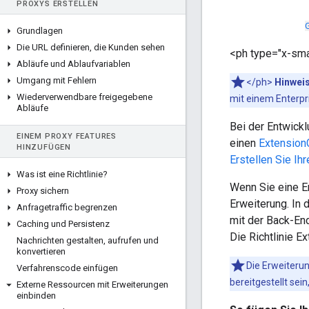
PROXYS ERSTELLEN
Grundlagen
Die URL definieren
,
die Kunden sehen
<ph type="x-sma
Abläufe und Ablaufvariablen
Umgang mit Fehlern
</ph>
Hinweis
Wiederverwendbare freigegebene
mit einem Enterpr
Abläufe
Bei der Entwick
EINEM PROXY FEATURES
einen
ExtensionC
HINZUFÜGEN
Erstellen Sie Ih
Was ist eine Richtlinie?
Wenn Sie eine Er
Proxy sichern
Erweiterung. In 
Anfragetraffic begrenzen
mit der Back-End
Caching und Persistenz
Die Richtlinie Ex
Nachrichten gestalten
,
aufrufen und
konvertieren
Die Erweiterun
Verfahrenscode einfügen
bereitgestellt sein
Externe Ressourcen mit Erweiterungen
einbinden