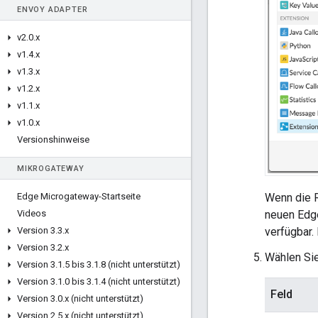
ENVOY ADAPTER
v2
.
0
.
x
v1
.
4
.
x
v1
.
3
.
x
v1
.
2
.
x
v1
.
1
.
x
v1
.
0
.
x
Versionshinweise
MIKROGATEWAY
Wenn die R
Edge Microgateway-Startseite
neuen Edge
Videos
verfügbar.
Version 3
.
3
.
x
Version 3
.
2
.
x
Wählen Sie
Version 3
.
1
.
5 bis 3
.
1
.
8 (nicht unterstützt)
Version 3
.
1
.
0 bis 3
.
1
.
4 (nicht unterstützt)
Feld
Version 3
.
0
.
x (nicht unterstützt)
Version 2
.
5
.
x (nicht unterstützt)