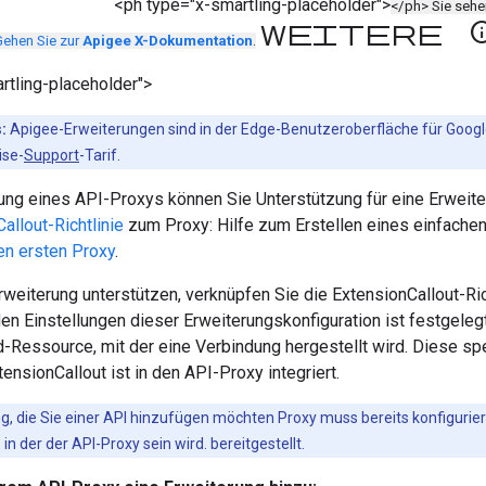
<ph type="x-smartling-placeholder">
</ph> Sie seh
Weitere In
Gehen Sie zur
Apigee X-Dokumentation
.
rtling-placeholder">
:
Apigee-Erweiterungen sind in der Edge-Benutzeroberfläche für Goog
ise-
Support
-Tarif.
lung eines API-Proxys können Sie Unterstützung für eine Erweit
allout-Richtlinie
zum Proxy: Hilfe zum Erstellen eines einfachen
ren ersten Proxy
.
weiterung unterstützen, verknüpfen Sie die ExtensionCallout-Rich
den Einstellungen dieser Erweiterungskonfiguration ist festgelegt
-Ressource, mit der eine Verbindung hergestellt wird. Diese spe
tensionCallout ist in den API-Proxy integriert.
g, die Sie einer API hinzufügen möchten Proxy muss bereits konfiguri
, in der der API-Proxy sein wird. bereitgestellt.