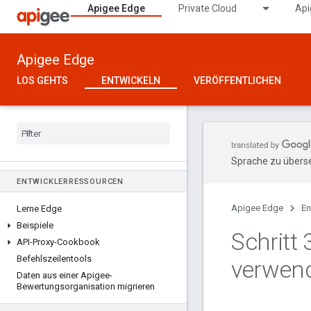
Apigee Edge
Private Cloud
Api
Apigee Edge
LOS GEHTS
ENTWICKELN
VERÖFFENTLICHEN
Sprache zu überse
ENTWICKLERRESSOURCEN
Apigee Edge
En
Lerne Edge
Beispiele
Schritt 
API-Proxy-Cookbook
Befehlszeilentools
verwen
Daten aus einer Apigee-
Bewertungsorganisation migrieren