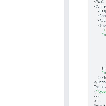
<
?
xml
<
Conne
<
Dis
<
Con
<
Act
<
Inp
"l
"m
},
"m
}
<
/
I
<
/
Conn
Input
{
"type
--
>

<
!
--
Output