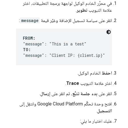
في محرِّر الخادم الوكيل لواجهة برمجة التطبيقات، اختَر
علامة التبويب
تطوير
.
انقر على سياسة تسجيل الإضافة وغيِّر قيمة
message
:
FROM:
TO:
"message": "Client IP: {client.ip}"
احفظ
الخادم الوكيل.
اختَر علامة التبويب
Trace
.
انقر على
بدء جلسة تتبُّع
، ثم انقر على
إرسال
.
افتح وحدة تحكُّم Google Cloud Platform وانتقِل إلى
التسجيل
.
عليك اختيار ما يلي: