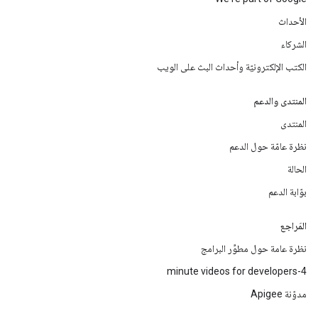
الأحداث
الشركاء
الكتب الإلكترونيّة وأحداث البث على الويب
المنتدى والدعم
المنتدى
نظرة عامّة حول الدعم
الحالة
بوّابة الدعم
المَراجع
نظرة عامة حول مطوِّر البرامج
4-minute videos for developers
مدوّنة Apigee