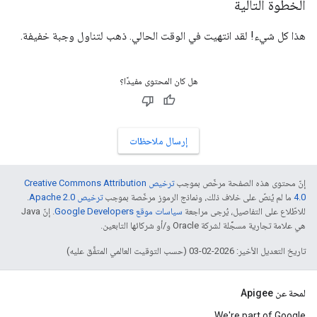
الخطوة التالية
هذا كل شيء! لقد انتهيت في الوقت الحالي. ذهب لتناول وجبة خفيفة.
هل كان المحتوى مفيدًا؟
إرسال ملاحظات
إنّ محتوى هذه الصفحة مرخّص بموجب
ترخيص Creative Commons Attribution
4.0‏
ما لم يُنصّ على خلاف ذلك، ونماذج الرموز مرخّصة بموجب
ترخيص Apache 2.0‏
.
للاطّلاع على التفاصيل، يُرجى مراجعة
سياسات موقع Google Developers‏
. إنّ Java
هي علامة تجارية مسجَّلة لشركة Oracle و/أو شركائها التابعين.
تاريخ التعديل الأخير: 2026-02-03 (حسب التوقيت العالمي المتفَّق عليه)
لمحة عن Apigee
We're part of Google