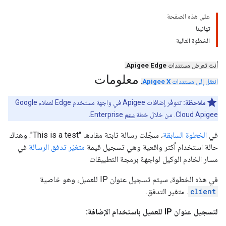
على هذه الصفحة
تهانينا
الخطوة التالية
أنت تعرض مستندات
Apigee Edge
.
معلومات
انتقل إلى مستندات
Apigee X
.
ملاحظة:
تتوفّر إضافات Apigee في واجهة مستخدم Edge لعملاء Google
Cloud Apigee. من خلال خطة
دعم
Enterprise.
في
الخطوة السابقة
، سجّلت رسالة ثابتة مفادها "This is a test". وهناك
حالة استخدام أكثر واقعية وهي تسجيل قيمة
متغيّر تدفق الرسالة
في
مسار الخادم الوكيل لواجهة برمجة التطبيقات
في هذه الخطوة، سيتم تسجيل عنوان IP للعميل، وهو خاصية
client
. متغير التدفق.
لتسجيل عنوان IP للعميل باستخدام الإضافة: