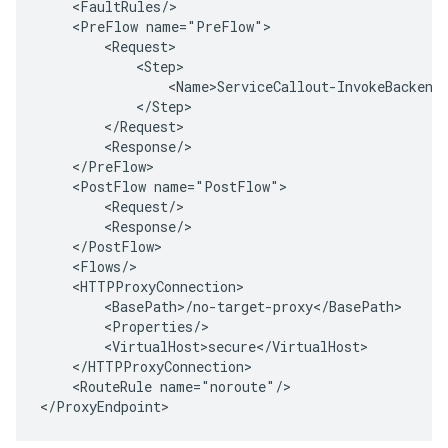
    <FaultRules/>
    <PreFlow name="PreFlow">
        <Request>
            <Step>
                <Name>ServiceCallout-InvokeBackend
            </Step>
        </Request>
        <Response/>
    </PreFlow>
    <PostFlow name="PostFlow">
        <Request/>
        <Response/>
    </PostFlow>
    <Flows/>
    <HTTPProxyConnection>
        <BasePath>/no-target-proxy</BasePath>
        <Properties/>
        <VirtualHost>secure</VirtualHost>
    </HTTPProxyConnection>
    <RouteRule name="noroute"/>
<
/ProxyEndpoint
>