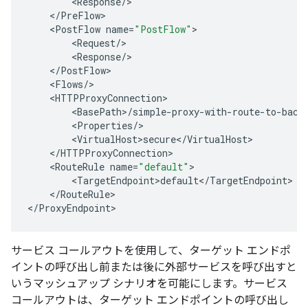
<
Response
/
<
/
PreFlow
<
PostFlow
name
=
"PostFlow"
<
Request
/
<
Response
/
<
/
PostFlow
<
Flows
/
<
HTTPProxyConnection
<
BasePath
>
/
simple
-
proxy
-
with
-
route
-
to
-
back
<
Properties
/
<
VirtualHost>secure
<
/
VirtualHost
<
/
HTTPProxyConnection
<
RouteRule
name
=
"default"
<
TargetEndpoint>default
<
/
TargetEndpoint
<
/
RouteRule
>

<
/
ProxyEndpoint
>
サービス コールアウトを使用して、ターゲット エンドポ
イントの呼び出し前または後に外部サービスを呼び出すと
いうマッシュアップ シナリオを可能にします。サービス
コールアウトは、ターゲット エンドポイントの呼び出し