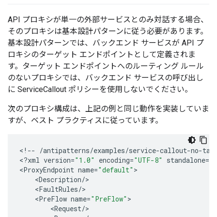
API プロキシが単一の外部サービスとのみ対話する場合、
そのプロキシは基本設計パターンに従う必要があります。
基本設計パターンでは、バックエンド サービスが API プ
ロキシのターゲット エンドポイントとして定義されま
す。ターゲット エンドポイントへのルーティング ルール
のないプロキシでは、バックエンド サービスの呼び出し
に ServiceCallout ポリシーを使用しないでください。
次のプロキシ構成は、上記の例と同じ動作を実装していま
すが、ベスト プラクティスに従っています。
<
!
--
/
antipatterns
/
examples
/
service
-
callout
-
no
-
tar
<
?
xml
version
=
"1.0"
encoding
=
"UTF-8"
standalone
=
"
<
ProxyEndpoint
name
=
"default"
<
Description
/
<
FaultRules
/
<
PreFlow
name
=
"PreFlow"
<
Request
/