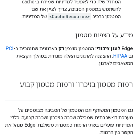
המחדל שלו. כדי לאפשר למדיניות שמירת ב-cache
להשתמש במטמון הסביבה, צריך לציין את שם
המטמון ברכיב
<CacheResource>
של המדיניות.
מידע על הצפנת מטמון
Edge לענן ציבורי:
המטמון מוצפן
רק
בארגונים שתומכים ב-
PCI
וב-
HIPAA
. ההצפנה לארגונים האלה מוגדרת במהלך הקצאת
המשאבים לארגון.
רמות מטמון בזיכרון ורמות מטמון קבוע
גם המטמון המשותף וגם המטמון של הסביבה מבוססים על
מערכת דו-שכבתית שמכילה שכבה בזיכרון ושכבה קבועה. כללי
המדיניות פועלים בשתי הרמות כמסגרת משולבת. Edge מנהל את
הקשר בין הרמות.