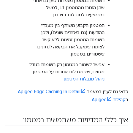
רשומות במטמון נשמרות כאן גם אחרי
שהן הוסרו מהמטמון L1, למשל
כשמגיעים למגבלות בזיכרון.
המטמון הקבוע משותף בין מעבדי
ההודעות (גם באזורים שונים), ולכן
רשומות המטמון זמינות ללא קשר
לצומת שמקבל את הבקשה לנתונים
ששמורים במטמון.
אפשר לשמור במטמון רק רשומות בגודל
מסוים, ויש מגבלות אחרות על המטמון.
ניהול מגבלות המטמון
כדאי גם לעיין במאמר
Apigee Edge Caching In Detail
ב
קהילת Apigee
.
איך כללי המדיניות משתמשים במטמון