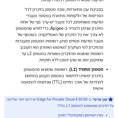
בסביבת ענן מתארחת, שבה מטמון בזיכרון לכל
הפריסות של הלקוחות מתארח במספר מעבדי
הודעות משותפים, לכל מעבד יש ערך סף של אחוז
הזיכרון שניתן להגדיר ב-Apigee, כדי לוודא שהמטמון
לא צורך את כל הזיכרון של האפליקציה. כשהסף של
מעבד הודעות מסוים מגיע, רשומות המטמון מועברות
מהזיכרון לפי העיקרון 'השימוש האחרון הוא הקובע'.
רשומות שהוצאו מהזיכרון נשארות במטמון L2 עד
שתוקפן יפוג או שהן יהפכו ללא חוקיות.
מטמון מתמיד (L2).
רשומות שהוצאו מהמטמון
בזיכרון ימשיכו להישאר במטמון הקבוע בהתאם
להגדרות של אורך החיים (TTL) שניתנות להתאמה
אישית.
ענן פרטי:
ב-Edge for Private Cloud 4.50.00 יש לכם יותר שליטה
על הזיכרון שמשמש למטמון L1, כולל:
נפח האחסון המקסימלי הזמין.