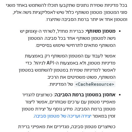
בכל מדיניות שמירת נתונים שתקבעו תוכלו להשתמש באחד משני
סוגי המטמון: מטמון משותף כלול שיש לאפליקציות גישה אליו,
ומטמון אחד או יותר ברמת הסביבה שתיצרו.
מטמון משותף:
כברירת מחדל, לשרתי ה-proxy יש
גישה למטמון משותף אחד בכל סביבה. המטמון
המשותף מתאים לתרחישי שימוש בסיסיים.
אפשר לעבוד עם המטמון המשותף רק באמצעות
מדיניות מטמון, ולא באמצעות ה-API לניהול. כדי
לאפשר למדיניות שמירת במטמון להשתמש במטמון
המשותף, פשוט משמיטים את הרכיב
<CacheResource>
של המדיניות.
אחסון במטמון ברמת הסביבה:
כשרוצים להגדיר
מאפייני מטמון עם ערכים שבוחרים, אפשר ליצור
מטמון ברמת הסביבה. מידע נוסף על יצירת מטמון
זמין במאמר
יצירה ועריכה של מטמון סביבה
.
כשיוצרים מטמון סביבה, מגדירים את מאפייני ברירת