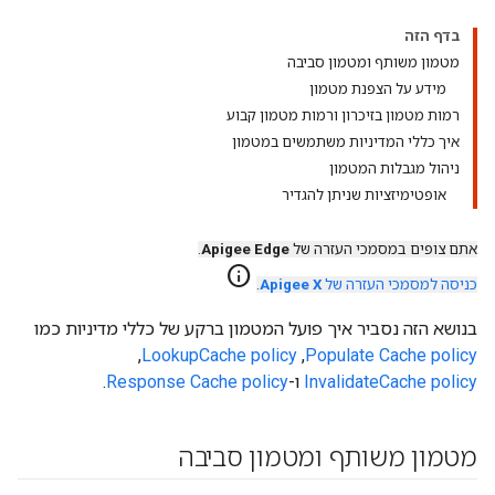
בדף הזה
מטמון משותף ומטמון סביבה
מידע על הצפנת מטמון
רמות מטמון בזיכרון ורמות מטמון קבוע
איך כללי המדיניות משתמשים במטמון
ניהול מגבלות המטמון
אופטימיזציות שניתן להגדיר
אתם צופים במסמכי העזרה של
Apigee Edge
.
info
כניסה למסמכי העזרה של
Apigee X
.
בנושא הזה נסביר איך פועל המטמון ברקע של כללי מדיניות כמו
Populate Cache policy
,‏
LookupCache policy
,‏
InvalidateCache policy
ו-
Response Cache policy
.
מטמון משותף ומטמון סביבה