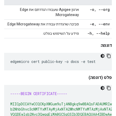
-o
,
--org
ארגון Apigee שעבורו הגדרתם את Edge
Microgateway.
-e
,
--env
סביבה שהגדרת עבורה את Edge Microgateway.
-h
,
--help
מידע על השימוש בפלט.
דוגמה
edgemicro cert public-key -o docs -e test
פלט
(דוגמה)
-----BEGIN CERTIFICATE-----
MIICpDCCAYwCCQCKpXWGum9uTjANBgkq9w0BAQsFADAUMRIwE
b2NhbGhvc3cNMTYxMTAyMjAxNTA2WhcNMTYxMTAzMjAxNTA2W
VQQDEwlsb2Nvc3QwggEiMA0GCSqGSIb3DQEBAQUAA4IBDwAwgg