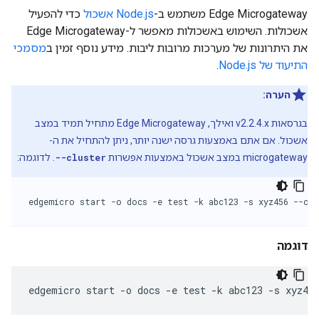
Edge Microgateway משתמש ב-
Node.js אשכול
כדי להפעיל
אשכולות. השימוש באשכולות מאפשר ל-Edge Microgateway
את היתרונות של מערכות מרובות ליבות. מידע נוסף זמין ב
מסמכי
התיעוד של Node.js
.
הערה:
בגרסאות v2.2.4.x ואילך, Edge Microgateway מתחיל תמיד במצב
אשכול. אם אתם באמצעות גרסה ישנה יותר, ניתן להתחיל את ה-
microgateway במצב אשכול באמצעות אפשרות
--cluster
. לדוגמה:
edgemicro start -o docs -e test -k abc123 -s xyz456 --clu
דוגמה
edgemicro start -o docs -e test -k abc123 -s xyz45