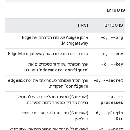
פרמטרים
פרמטרים
תיאור
-o
,
--org
ארגון Apigee שעבורו הגדרתם את Edge
Microgateway.
-e
,
--env
סביבה שהגדרת עבורה את Edge Microgateway.
-k
,
--key
ערך המפתח שמוחזר כשמריצים את
edgemicro configure
'
' הפקודה.
edgemicro
-s
,
--secret
ערך הסוד שמוחזר כשמריצים את "
configure
" הפקודה.
-p
,
--
(אופציונלי) מספר התהליכים שיש להתחיל.
processes
ברירת מחדל: מספר הליבות המערכת.
-d
,
--plugin
(אופציונלי) נתיב מוחלט לספריית יישומי
Dir
הפלאגין.
-r
,
--port
(אופציונלי) מבטל את מספר היציאה שצוין קובץ