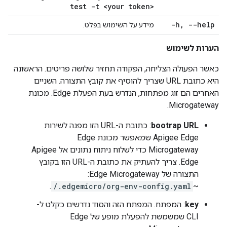
test -t <your token>
-h
,
--help
מידע על השימוש בפלט.
הערות לשימוש
כאשר הפעולה הצליחה, הפקודה תחזיר שלושה פריטים. הראשונה
היא כתובת URL שצריך להוסיף את קובץ התצורה. השניים
האחרים הם זוג מפתחות, הנדרש בעת הפעלת Edge. מכונת
Microgateway.
bootrap URL
: כתובת ה-URL הזו מפנה לשירות
Apigee Edge שמאפשר מכונת Edge
Microgateway כדי לשלוח ניתוח נתונים אל Apigee
Edge. צריך להעתיק את כתובת ה-URL הזו בקובץ
התצורה של Edge Microgateway:
.
/.edgemicro/org-env-config.yaml
~
key
: המפתח. המפתח הזה והסוד נדרשים כקלט ל-
CLI שמשמשת להפעלת מופע של Edge