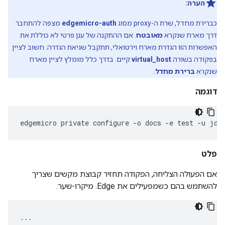
הערה:
כברירת מחדל, שרת ה-proxy מסוג
edgemicro-auth
מצפה להתחבר
דרך מארח שנקרא
מאובטח
. אם ההתקנה של ענן פרטי לא כוללת את
האפשרות הזו הגדרת מארח וירטואלי, תתקבל שגיאת הגדרה. חשוב לציין
בפקודה בשורה
virtual_host
קיים. בדרך כלל מומלץ לציין מארח
שנקרא
ברירת מחדל
.
דוגמה
edgemicro
private
configure
-
o
docs
-
e
test
-
u
jdo
פלט
אם הפעולה הצליחה, הפקודה תחזיר קבוצת מקשים שצריך
להשתמש בהם כשמפעילים את Edge. מיקרו-שער.
...
