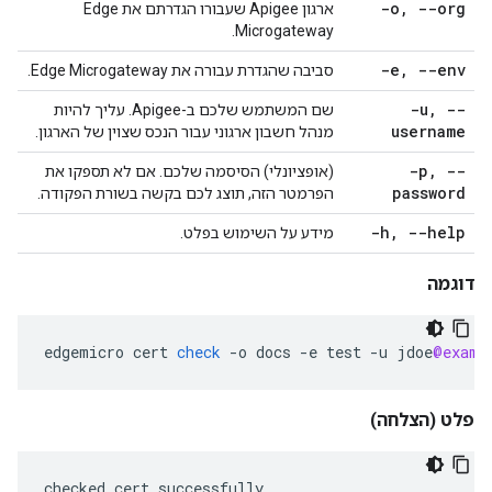
-o
,
--org
ארגון Apigee שעבורו הגדרתם את Edge
Microgateway.
-e
,
--env
סביבה שהגדרת עבורה את Edge Microgateway.
-u
,
--
שם המשתמש שלכם ב-Apigee. עליך להיות
username
מנהל חשבון ארגוני עבור הנכס שצוין של הארגון.
-p
,
--
(אופציונלי) הסיסמה שלכם. אם לא תספקו את
password
הפרמטר הזה, תוצג לכם בקשה בשורת הפקודה.
-h
,
--help
מידע על השימוש בפלט.
דוגמה
edgemicro
cert
check
-
o
docs
-
e
test
-
u
jdoe
@examp
פלט
(הצלחה)
checked cert successfully