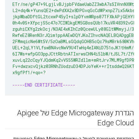
ETr/ne/gP47+9LgjLvBJjpbFVdaeUabZZ3wbA7sSIVnnNXWt3
L2+dq4k+YunsQE2+dwPdXA2x8DPGvqGcCdWPxnpZ7ix5Akbs8
jkpWbaDDftGL2tcxwP45yI+slpDYvmWRps07TFXkAPjGEHYPv
0h4v0S+XfpcjS5c47o7CIWlkgEM5GBosQUb17kuVR48392vGFP
zguhiCXYg2zkOcj/N3AE4xKIhCz0QcewULy08GltWMmyjJ/30z
RwfeEZ8RenN3rJQim1ppAAEwDQYJKoZIhvcNAQELBQADggEBAH
2FMmqicNe6Wt5V/5zOaBMLsGQdqGOHB5cQc79sMBrk680KVhrw
UEL+2qLY1VLfswBNAvcNwV9U4TwHq4eIANiD751oJK1tHmM/u
6I7Ws+wfpGO3ppJCttRbtnATIxrwsCHN4i5lbW/tJSL7t/Zf6T
xuvLq22cCqyYJQdmKq2vVS55WRZdllm+mRtJrv7MLM9gfDPRx
Fv+dwzxcvQjkz03RNhZUodzuD34DPJoYeK++rItsddwQ26KTa
x9gfPf1/+qo=?
-----END CERTIFICATE-----
הגדרת Edge Microgateway של Apigee
Edge Cloud
המדיניות מאפשרת לפעול ב-Edge Microgateway באמצעות