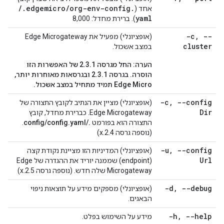
/
.
edgemicro
/
org-env-config
.
אחד (
yaml
). ברירת מחדל: 8,000
-c
,
--
(אופציונלי) מפעיל את Edge Microgateway
cluster
במצב אשכול.
הערה:
החל מגרסה 2.3.1 של האפשרות הזו
הוסרה. בגרסה 2.3.1 ובגרסאות מאוחרות יותר,
Edge Micro תמיד מתחיל במצב אשכול.
-c
,
--config
(אופציונלי) מציין את הנתיב לקובץ התצורה של
Dir
Edge Microgateway. כברירת מחדל, קובץ
התצורה הוא בפורמט
./config/config.yaml
.
(נוספה גרסה 2.4.x)
-u
,
--config
(אופציונלי) המדיניות הזו מציינת נקודת קצה
Url
(endpoint) שממנה יוריד את ההגדרה של Edge
Microgateway שלה חדש. (נוספה גרסה 2.5.x)
-d
,
--debug
(אופציונלי) מספקים מידע על תוצאות ניפוי
הבאגים.
-h
,
--help
מידע על השימוש בפלט.