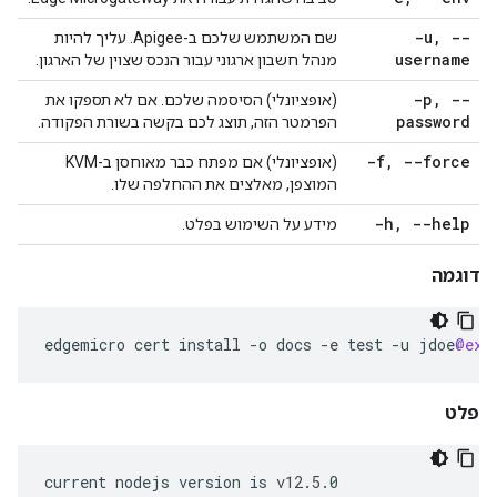
-u
,
--
שם המשתמש שלכם ב-Apigee. עליך להיות
username
מנהל חשבון ארגוני עבור הנכס שצוין של הארגון.
-p
,
--
(אופציונלי) הסיסמה שלכם. אם לא תספקו את
password
הפרמטר הזה, תוצג לכם בקשה בשורת הפקודה.
-f
,
--force
(אופציונלי) אם מפתח כבר מאוחסן ב-KVM
המוצפן, מאלצים את ההחלפה שלו.
-h
,
--help
מידע על השימוש בפלט.
דוגמה
edgemicro
cert
install
-
o
docs
-
e
test
-
u
jdoe
@exa
פלט
current nodejs version is v12.5.0
