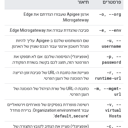
פרמטרים
תיאור
-o
,
--org
ארגון Apigee שעבורו הגדרתם את Edge
Microgateway.
-e
,
--env
סביבה שהגדרת עבורה את Edge Microgateway.
-u
,
--
שם המשתמש שלכם ב-Apigee. עליך להיות
username
מנהל חשבון ארגוני עבור הנכס שצוין של הארגון.
-p
,
--
(אופציונלי) הסיסמה שלכם. אם לא תספקו את
password
הפרמטר הזה, תוצג לכם בקשה בשורת הפקודה.
-r
,
--
מציינת את כתובת ה-URL של סביבת זמן הריצה
runtime-url
של המכונה של הענן הפרטי.
-m
,
--mgmt-
כתובת ה-URL של שרת הניהול של המכונה של
url
הענן הפרטי.
-v
,
--
רשימה מופרדת בפסיקים של מארחים וירטואליים
virtual
עבור Organization:environment. ברירת מחדל
default
,
secure
Hosts
'.
'
-c
,
--
(אופציונלי) מציין את הנתיב לקובץ התצורה של