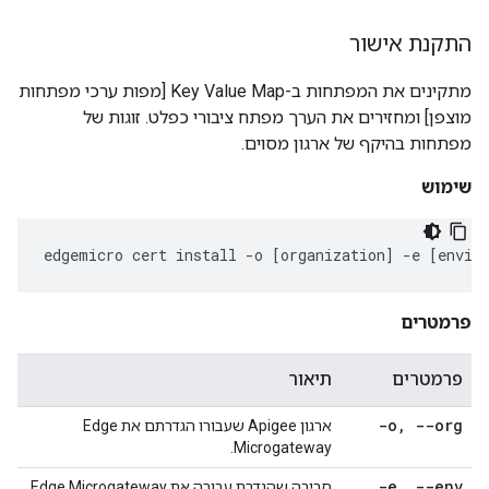
התקנת אישור
מתקינים את המפתחות ב-Key Value Map [מפות ערכי מפתחות
מוצפן] ומחזירים את הערך מפתח ציבורי כפלט. זוגות של
מפתחות בהיקף של ארגון מסוים.
שימוש
edgemicro
cert
install
-
o
[
organization
]
-
e
[
envir
פרמטרים
פרמטרים
תיאור
-o
,
--org
ארגון Apigee שעבורו הגדרתם את Edge
Microgateway.
-e
,
--env
סביבה שהגדרת עבורה את Edge Microgateway.