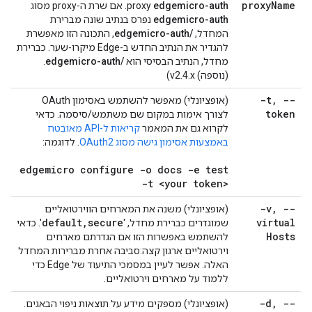
proxy
Name
edgemicro-auth
proxy
. אם שרת ה-proxy מסוג
edgemicro-auth
נפרס בנתיב שונה מברירת
המחדל,
/edgemicro-auth
, התכונה הזו מאפשרת
להגדיר את הנתיב החדש ב-Edge מיקרו-שער. כברירת
מחדל, הנתיב הבסיסי הוא
/edgemicro-auth
.
(נוספה) v2.4.x)
-t
,
--
(אופציונלי) מאפשר להשתמש באסימון OAuth
token
לצורך אימות במקום שם משתמש/סיסמה. כדאי
לקרוא גם את המאמר
קריאות ל-API מאובטח
באמצעות אסימון גישה מסוג OAuth2
. לדוגמה:
edgemicro configure -o docs -e test
-t <your token>
-v
,
--
(אופציונלי) משנה את המארחים הווירטואליים
default
,
secure
virtual
שמוגדרים כברירת מחדל, '
'. כדאי
Hosts
להשתמש באפשרות הזו אם הגדרתם מארחים
וירטואליים ארגון קצה:סביבה אחרת מברירות המחדל
האלה. אפשר לעיין במסמכי התיעוד של Edge כדי
ללמוד על מארחים וירטואליים.
-d
,
--
(אופציונלי) מספקים מידע על תוצאות ניפוי הבאגים.