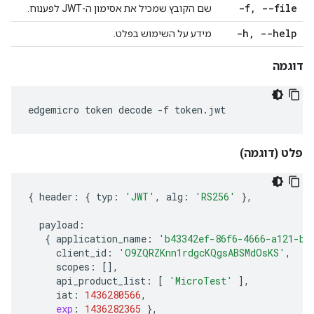
-f
,
--file
שם הקובץ שמכיל את אסימון ה-JWT לפענוח.
-h
,
--help
מידע על השימוש בפלט.
דוגמה
edgemicro token decode -f token.jwt
פלט (דוגמה)
{
header
:
{
typ
:
'JWT'
,
alg
:
'RS256'
},
payload
:
{
application_name
:
'b43342ef-86f6-4666-a121-b9
client_id
:
'O9ZQRZKnn1rdgcKQgsABSMdOsKS'
,
scopes
:
[],
api_product_list
:
[
'MicroTest'
],
iat
:
1436280566
,
exp
:
1436282365
},