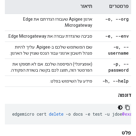
פרמטרים
תיאור
-o
,
--org
ארגון Apigee שעבורו הגדרתם את Edge
Microgateway.
-e
,
--env
סביבה שהגדרת עבורה את Edge Microgateway.
-u
,
--
שם המשתמש שלכם ב-Apigee. עליך להיות
username
מנהל חשבון ארגוני עבור הנכס שצוין של הארגון.
-p
,
--
(אופציונלי) הסיסמה שלכם. אם לא תספקו את
password
הפרמטר הזה, תוצג לכם בקשה בשורת הפקודה.
-h
,
--help
מידע על השימוש בפלט.
דוגמה
edgemicro
cert
delete
-
o
docs
-
e
test
-
u
jdoe
@exam
פלט