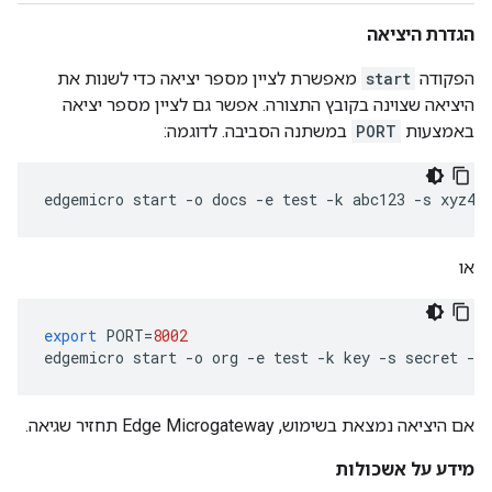
הגדרת היציאה
הפקודה
start
מאפשרת לציין מספר יציאה כדי לשנות את
היציאה שצוינה בקובץ התצורה. אפשר גם לציין מספר יציאה
באמצעות
PORT
במשתנה הסביבה. לדוגמה:
edgemicro start -o docs -e test -k abc123 -s xyz45
או
export
PORT
=
8002
edgemicro
start
-
o
org
-
e
test
-
k
key
-
s
secret
-
p
אם היציאה נמצאת בשימוש, Edge Microgateway תחזיר שגיאה.
מידע על אשכולות