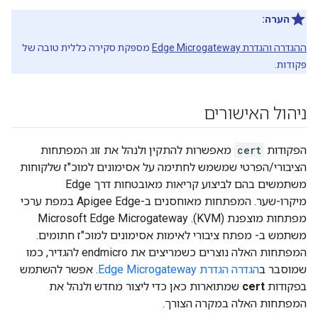
הערה:
ההגדרה והגדרת Edge Microgateway
מספקת סקירה כללית טובה של
פקודות.
ניהול האישורים
הפקודות
cert
מאפשרות להתקין ולנהל את זוג המפתחות
הציבורי/הפרטי שמשמש לחתימה על אסימונים למוכ"ז שלקוחות
משתמשים בהם לביצוע קריאות מאובטחות דרך Edge
מיקרו-שער. המפתחות מאוחסנים ב-Apigee Edge במפת ערכי
מפתחות מוצפנת (KVM). Microsoft Edge Microgateway
משתמש ב- מפתח ציבורי לאימות אסימונים למוכ"ז חתומים.
המפתחות האלה נוצרים כשמריצים את endmicro להגדיר, כמו
שמוסבר ב
הגדרה הגדרת Edge Microgateway
. אפשר להשתמש
בפקודות
cert
שמתוארות כאן כדי ליצור מחדש ולנהל את
המפתחות האלה במקרה הצורך.