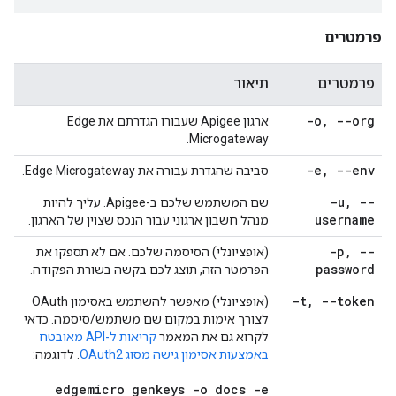
פרמטרים
פרמטרים
תיאור
-o
,
--org
ארגון Apigee שעבורו הגדרתם את Edge
Microgateway.
-e
,
--env
סביבה שהגדרת עבורה את Edge Microgateway.
-u
,
--
שם המשתמש שלכם ב-Apigee. עליך להיות
username
מנהל חשבון ארגוני עבור הנכס שצוין של הארגון.
-p
,
--
(אופציונלי) הסיסמה שלכם. אם לא תספקו את
password
הפרמטר הזה, תוצג לכם בקשה בשורת הפקודה.
-t
,
--token
(אופציונלי) מאפשר להשתמש באסימון OAuth
לצורך אימות במקום שם משתמש/סיסמה. כדאי
לקרוא גם את המאמר
קריאות ל-API מאובטח
באמצעות אסימון גישה מסוג OAuth2
. לדוגמה:
edgemicro genkeys -o docs -e