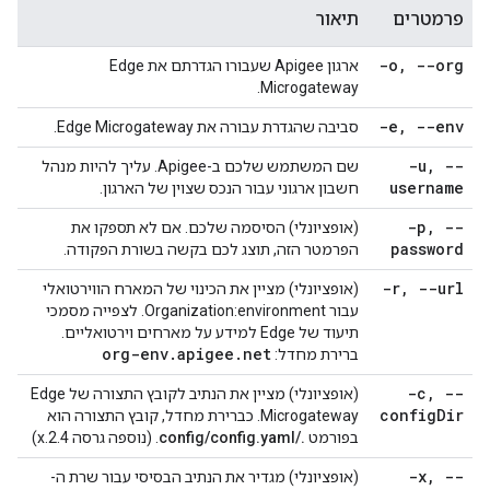
פרמטרים
תיאור
-o
,
--org
ארגון Apigee שעבורו הגדרתם את Edge
Microgateway.
-e
,
--env
סביבה שהגדרת עבורה את Edge Microgateway.
-u
,
--
שם המשתמש שלכם ב-Apigee. עליך להיות מנהל
username
חשבון ארגוני עבור הנכס שצוין של הארגון.
-p
,
--
(אופציונלי) הסיסמה שלכם. אם לא תספקו את
password
הפרמטר הזה, תוצג לכם בקשה בשורת הפקודה.
-r
,
--url
(אופציונלי) מציין את הכינוי של המארח הווירטואלי
עבור Organization:environment. לצפייה מסמכי
תיעוד של Edge למידע על מארחים וירטואליים.
org-env
.
apigee
.
net
ברירת מחדל:
-c
,
--
(אופציונלי) מציין את הנתיב לקובץ התצורה של Edge
config
Dir
Microgateway. כברירת מחדל, קובץ התצורה הוא
בפורמט
./config/config.yaml
. (נוספה גרסה 2.4.x)
-x
,
--
(אופציונלי) מגדיר את הנתיב הבסיסי עבור שרת ה-