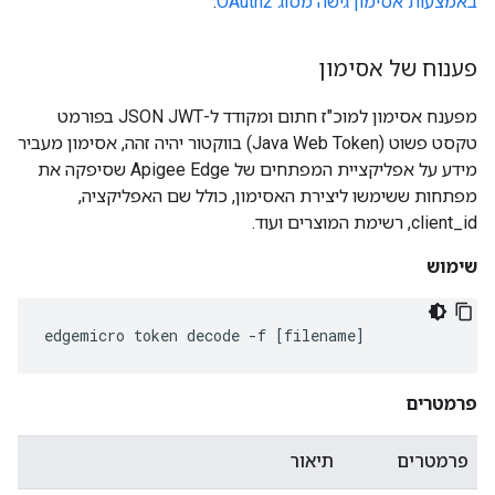
באמצעות אסימון גישה מסוג OAuth2
.
פענוח של אסימון
מפענח אסימון למוכ"ז חתום ומקודד ל-JSON JWT בפורמט
טקסט פשוט (Java Web Token) בווקטור יהיה זהה, אסימון מעביר
מידע על אפליקציית המפתחים של Apigee Edge שסיפקה את
מפתחות ששימשו ליצירת האסימון, כולל שם האפליקציה,
client_id, רשימת המוצרים ועוד.
שימוש
edgemicro
token
decode
-
f
[
filename
]
פרמטרים
פרמטרים
תיאור