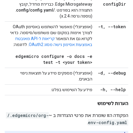
config
Dir
Edge Microgateway. כברירת מחדל, קובץ
התצורה הוא בפורמט
./config/config.yaml
.
(נוספה גרסה 2.4.x)
-t
,
--token
(אופציונלי) מאפשר להשתמש באסימון OAuth
לצורך אימות במקום שם משתמש/סיסמה. כדאי
לקרוא גם את המאמר
קריאות ל-API מאובטח
באמצעות אסימון גישה מסוג OAuth2
. לדוגמה:
edgemicro configure -o docs -e
test -t <your token>
-d
,
--debug
(אופציונלי) מספקים מידע על תוצאות ניפוי
הבאגים.
-h
,
--help
מידע על השימוש בפלט.
הערות לשימוש
הפקודה הזו שומרת את פרטי ההגדרות ב ~
/.edgemicro/org-
.
env-config.yaml