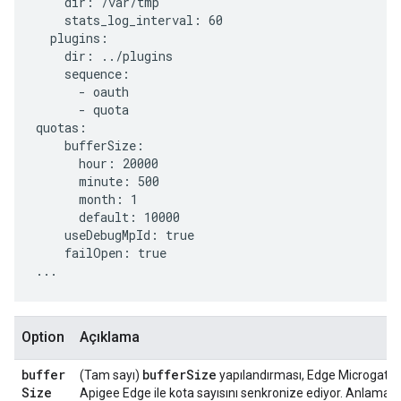
    dir: /var/tmp

    stats_log_interval: 60

  plugins:

    dir: ../plugins

    sequence:

      - oauth

      - quota

quotas:

    bufferSize:

      hour: 20000

      minute: 500

      month: 1

      default: 10000

    useDebugMpId: true

    failOpen: true

...
Option
Açıklama
buffer
bufferSize
(Tam sayı)
yapılandırması, Edge Microgatewa
Size
Apigee Edge ile kota sayısını senkronize ediyor. Anlamak 