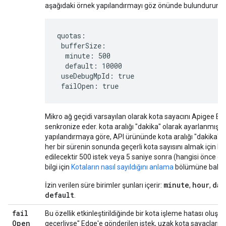
aşağıdaki örnek yapılandırmayı göz önünde bulundurun:
quotas:

 bufferSize:

  minute: 500

  default: 10000

 useDebugMpId: true

 failOpen: true
Mikro ağ geçidi varsayılan olarak kota sayacını Apigee Edg
senkronize eder. kota aralığı "dakika" olarak ayarlanmıştır
yapılandırmaya göre, API ürününde kota aralığı "dakika", 
her bir sürenin sonunda geçerli kota sayısını almak için E
edilecektir 500 istek veya 5 saniye sonra (hangisi önce g
bilgi için
Kotaların nasıl sayıldığını anlama
bölümüne bakın
minute
hour
day
İzin verilen süre birimler şunları içerir:
,
,
default
.
fail
Bu özellik etkinleştirildiğinde bir kota işleme hatası oluşu
Open
geçerliyse" Edge'e gönderilen istek, uzak kota sayaçların