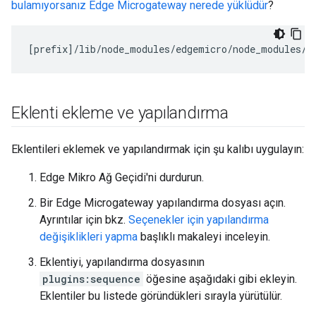
bulamıyorsanız Edge Microgateway nerede yüklüdür
?
[
prefix
]/
lib
/
node_modules
/
edgemicro
/
node_modules
/
m
Eklenti ekleme ve yapılandırma
Eklentileri eklemek ve yapılandırmak için şu kalıbı uygulayın:
Edge Mikro Ağ Geçidi'ni durdurun.
Bir Edge Microgateway yapılandırma dosyası açın.
Ayrıntılar için bkz.
Seçenekler için yapılandırma
değişiklikleri yapma
başlıklı makaleyi inceleyin.
Eklentiyi, yapılandırma dosyasının
plugins:sequence
öğesine aşağıdaki gibi ekleyin.
Eklentiler bu listede göründükleri sırayla yürütülür.