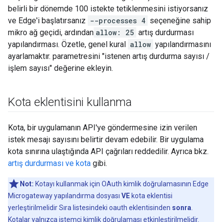
belirli bir dönemde 100 istekte tetiklenmesini istiyorsanız
ve Edge'i başlatırsanız
--processes 4
seçeneğine sahip
mikro ağ geçidi, ardından
allow: 25
artış durdurması
yapılandırması. Özetle, genel kural
allow
yapılandırmasını
ayarlamaktır. parametresini "istenen artış durdurma sayısı /
işlem sayısı" değerine ekleyin.
Kota eklentisini kullanma
Kota, bir uygulamanın API'ye göndermesine izin verilen
istek mesajı sayısını belirtir devam edebilir. Bir uygulama
kota sınırına ulaştığında API çağrıları reddedilir. Ayrıca bkz.
artış durdurması ve kota
gibi.
Not:
Kotayı kullanmak için OAuth kimlik doğrulamasının Edge
Microgateway yapılandırma dosyası
VE
kota eklentisi
yerleştirilmelidir Sıra listesindeki oauth eklentisinden
sonra
.
Kotalar yalnızca istemci kimlik doğrulaması etkinleştirilmelidir.