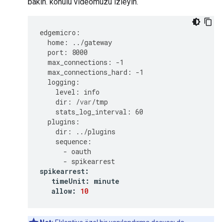
bakın. konulu videomuzu izleyin.
edgemicro
:
home
:
../
gateway
port
:
8000
max_connections
:
-
1
max_connections_hard
:
-
1
logging
:
level
:
info
dir
:
/
var
/
tmp
stats_log_interval
:
60
plugins
:
dir
:
../
plugins
sequence
:
-
oauth
-
spikearrest
spikearrest
:
timeUnit
:
minute
allow
:
10