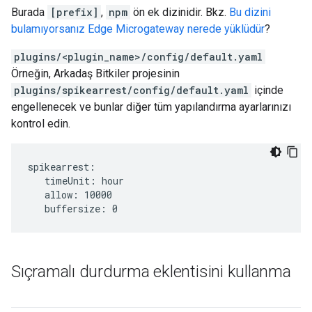
Burada
[prefix]
,
npm
ön ek dizinidir. Bkz.
Bu dizini
bulamıyorsanız Edge Microgateway nerede yüklüdür
?
plugins/<plugin_name>/config/default.yaml
Örneğin, Arkadaş Bitkiler projesinin
plugins/spikearrest/config/default.yaml
içinde
engellenecek ve bunlar diğer tüm yapılandırma ayarlarınızı
kontrol edin.
spikearrest:

   timeUnit: hour   

   allow: 10000   

   buffersize: 0
Sıçramalı durdurma eklentisini kullanma