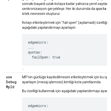
sonraki başarılı uzak kotaya kadar yalnızca yerel sayılara 
quota-f
senkronizasyon gerçekleşir. Her iki durumda da
istek nesnesini oluşturur.
Kotayı etkinleştirmek için "fail open" (açılamadı) özelliğini
aşağıdaki yapılandırmayı ayarlayın:
edgemicro:

...

quotas:

  failOpen: true
...
use
MP'nin günlüğe kaydedilmesini etkinleştirmek için bu işar
Debug
ayarlayın (mesaj işlemcisi) kimliği kota yanıtlarında.
Mp
Id
Bu özelliği kullanmak için aşağıdaki yapılandırmayı ayarl
edgemicro:

...
