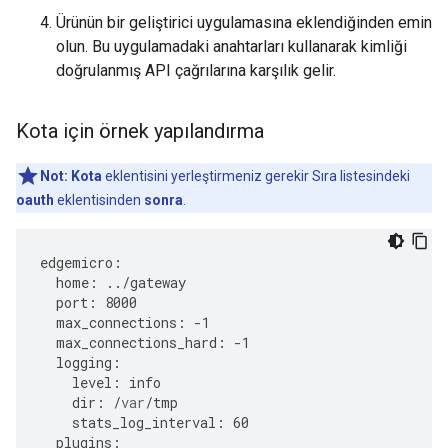
Ürünün bir geliştirici uygulamasına eklendiğinden emin
olun. Bu uygulamadaki anahtarları kullanarak kimliği
doğrulanmış API çağrılarına karşılık gelir.
Kota için örnek yapılandırma
Not:
Kota
eklentisini yerleştirmeniz gerekir Sıra listesindeki
oauth
eklentisinden
sonra
.
edgemicro
:
home
:
../
gateway
port
:
8000
max_connections
:
-
1
max_connections_hard
:
-
1
logging
:
level
:
info
dir
:
/
var
/
tmp
stats_log_interval
:
60
plugins
: