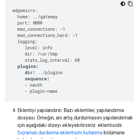
edgemicro
:
home
:
../
gateway
port
:
8000
max_connections
:
-
1
max_connections_hard
:
-
1
logging
:
level
:
info
dir
:
/
var
/
tmp
stats_log_interval
:
60
plugins
:
dir
:
../
plugins
sequence
:
-
oauth
-
plugin
-
name
Eklentiyi yapılandırın. Bazı eklentiler, yapılandırma
dosyası. Örneğin, ani artış durdurmasını yapılandırmak
için aşağıdaki dizeyi ekleyebilirsiniz. eklentisidir.
Sıçramalı durdurma eklentisini kullanma
bölümüne