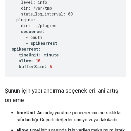
level
:
info
dir
:
/
var
/
tmp
stats_log_interval
:
60
plugins
:
dir
:
../
plugins
sequence
:
-
oauth
-
spikearrest
spikearrest
:
timeUnit
:
minute
allow
:
10
bufferSize
:
5
Şunun için yapılandırma seçenekleri: ani artış
önleme
timeUnit
: Ani artış yürütme penceresinin ne sıklıkta
sıfırlandığı. Geçerli değerler saniye veya dakikadır.
allow
: timeUnit sırasında izin verilen maksimum istek