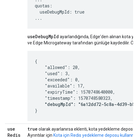
quotas:

  useDebugMpId: true

...
useDebugMpId
ayarlandığında, Edge'den alınan kota yanıt
ve Edge Microgateway tarafından günlüğe kaydedilir. Örn
{

    "allowed": 20,

    "used": 3,

    "exceeded": 0,

    "available": 17,

    "expiryTime": 1570748640000,

    "timestamp": 1570748580323,

"debugMpId": "6a12dd72-5c8a-4d39-b51
}
use
true
olarak ayarlanırsa eklenti, kota yedekleme deposu içi
Redis
Ayrıntılar için
Kota için Redis yedekleme deposu kullanma