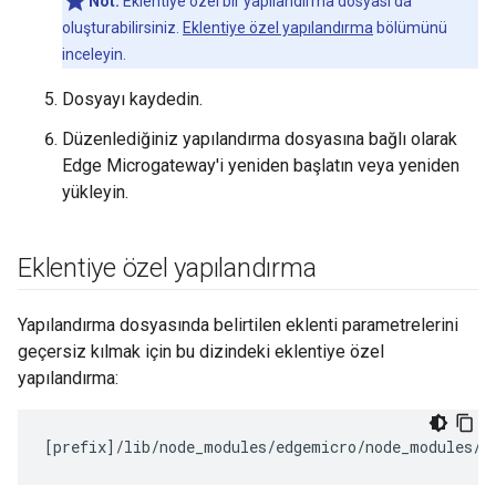
Not:
Eklentiye özel bir yapılandırma dosyası da
oluşturabilirsiniz.
Eklentiye özel yapılandırma
bölümünü
inceleyin.
Dosyayı kaydedin.
Düzenlediğiniz yapılandırma dosyasına bağlı olarak
Edge Microgateway'i yeniden başlatın veya yeniden
yükleyin.
Eklentiye özel yapılandırma
Yapılandırma dosyasında belirtilen eklenti parametrelerini
geçersiz kılmak için bu dizindeki eklentiye özel
yapılandırma:
[
prefix
]/
lib
/
node_modules
/
edgemicro
/
node_modules
/
m