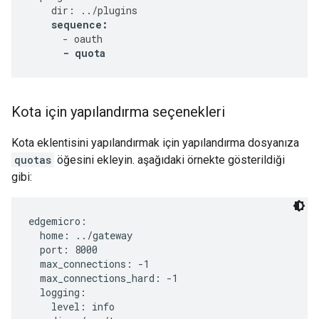
dir
:
../
plugins
sequence
:
-
oauth
-
quota
Kota için yapılandırma seçenekleri
Kota eklentisini yapılandırmak için yapılandırma dosyanıza
quotas
öğesini ekleyin. aşağıdaki örnekte gösterildiği
gibi:
edgemicro:

  home: ../gateway

  port: 8000

  max_connections: -1

  max_connections_hard: -1

  logging:

    level: info
