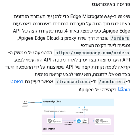
פריסה באינטראנט
שימוש ב-Edge Microgateway כדי להגן על תעבורת הנתונים
באינטרנט תוך הגנה על תעבורת הנתונים באינטרנט באמצעות
Apigee Edge, כפי שמוצג באיור 4. נניח שנקודת קצה של API‏
/orders
עוברת דרך שרת proxy ב-Apigee Edge Cloud,
ומגיעה ליעד הקצה העורפי
https://mycompany.com/orders
. ההטמעה של ממשק ה-
API היעד מיוצגת בצד ימין. לאחר מכן, ה-API הזה עשוי לבצע
קריאה לכמה נקודות קצה של API שמיוצגות על ידי ההטמעה היעד
בצד שמאל. לדוגמה, הוא עשוי לבצע קריאה פנימית
ל-
/customers
ול-
/transactions
. אפשר לעיין גם
בפוסט
הזה
בקהילה של Apigee.