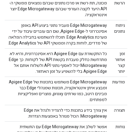
הרשת
מכונה, תת-רשת או מרכז נתונים שבהם נמצאים ממשקי ה-
API היעד לקצה העורפי שבהם Edge Microgateway יוצר
אינטראקציה.
ניתוח
Edge Microgateway מעביר נתוני ביצוע API באופן
נתונים
אסינכררוני ל-Apigee Edge, שם הם עוברים עיבוד על ידי
מערכת Edge Analytics. תוכלו להשתמש בחבילה המלאה
של מדדים, לוחות בקרה וממשקי API של Edge Analytics.
זמן
כל התקשורת עם Apigee Edge היא אסינכררונית, והיא לא
אחזור
מתרחשת כחלק מעבדת בקשות API של לקוחות. כך Edge
קצר
Microgateway יכול לאסוף נתוני API ולשלוח אותם אל
יותר
Apigee Edge בלי להשפיע על זמן האחזור.
מוּדעוּת
Edge Microgateway משתמש בתכונות של Apigee Edge
ומבצע איתן אינטראקציה, תכונות שמנהלי Edge כבר
מבינים היטב, כמו שרתים proxy, מוצרים ואפליקציות
למפתחים.
תצורה
אין צורך בידע בתכנות כדי להגדיר ולנהל את Edge
Microgateway. הכול מנוהל באמצעות הגדרות.
נוחות
אפשר לשלב את Edge Microgateway עם התשתית