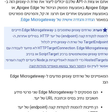
אתם או צוות ה-API שלכם יכולים ליצור את שרת ה-proxy הזה ב-
Apigee Edge באמצעות ממשק הניהול של Apigee Edge, או
באמצעות אמצעים אחרים אם תרצו. זה קל, והפרטים מפורטים
במאמר
הגדרה והגדרה אישית של Edge Microgateway
.
הערה:
שרתים proxy שתומכים ב-Edge Microgateway חייבים
להפנות לנקודת קצה (endpoint) של יעד HTTP. במילים אחרות, ה-
TargetEndpoint של שרת ה-proxy חייב לכלול
HTTPTargetConnection. Edge Microgateway לא מיועד לעבודה עם
שרתים proxy שמשתמשים ברכיב ScriptTarget או ברכיב
HostedTargets כדי להפנות לאפליקציות Node.js כיעדים לקצה העורפי.
אפשר לעיין גם ב
חומר העזר בנושא מאפייני נקודות קצה
.
המאפיינים של שרתים proxy מודעים ל-Edge Microgateway
הם:
הם מספקים ל-Edge Microgateway שני פרטי מידע
חשובים: נתיב בסיס וכתובת URL של יעד.
הן חייבות להפנות לנקודות קצה (endpoint) של יעד