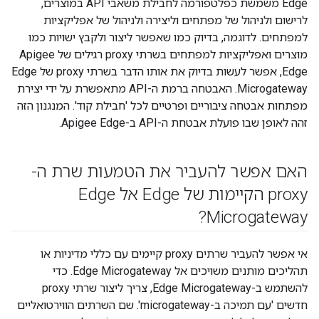
Edge משמשת כפלטפורמה לחבילת משאבי API במוצרים,
לרישום ולניהול של מפתחים וליצירה ולניהול של אפליקציות
למפתחים. לדוגמה, בדיוק כמו שאפשר ליצור ולקבץ ישויות כמו
מוצרים ואפליקציות למפתחים בשרתי proxy רגילים של Apigee
Edge, אפשר לעשות בדיוק את אותו הדבר בשרתי proxy של Edge
Microgateway. האבטחה ברמת ה-API מתאפשרת על ידי יצירת
מפתחות אבטחה ציבוריים ופרטיים לכל 'חבילת קוד'. המנגנון הזה
זהה לאופן שבו פועלת אבטחת ה-API ב-Apigee Edge.
האם אפשר להעביר את הטמעות שרת ה-
proxy הקיימות של Edge אל Edge
Microgateway?
אי אפשר להעביר שרתים proxy קיימים עם כללי מדיניות או
תהליכים מותנים משויכים אל Edge Microgateway. כדי
להשתמש ב-Edge Microgateway, צריך ליצור שרתי proxy
חדשים 'עם תמיכה ב-microgateway'. שם השרתים הווירטואליים