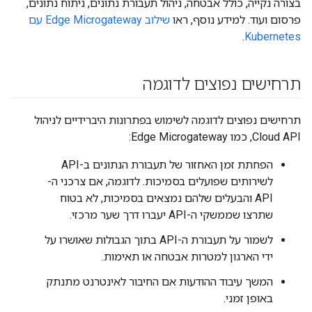
בצורה נקייה, כולל אבטחה, ניהול תעבורת נתונים, ניתוח נתונים,
פרסום ועוד. למידע נוסף, ראו
שילוב Edge Microgateway עם
.
Kubernetes
תרחישים נפוצים לדוגמה
תרחישים נפוצים לדוגמה לשימוש בפתרונות היברידיים לניהול
Cloud API, כמו Edge Microgateway:
הפחתת זמן האחזור של תעבורת הנתונים ב-API
לשירותים שפועלים בסמיכות. לדוגמה, אם צרכני ה-
API והבעלים שלהם נמצאים בסמיכות, לא בטוח
שתרצו שממשקי ה-API יעברו דרך שער מרכזי.
לשמור על תעבורת ה-API בתוך הגבולות שאושרו על
ידי הארגון למטרות אבטחה או תאימות.
המשך עיבוד ההודעות אם החיבור לאינטרנט מתנתק
באופן זמני.