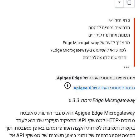
בדף הזה
תרחישים נפוצים לדוגמה
תכונות ויתרונות עיקריים
מה צריך לדעת על Edge Microgateway
למה כדאי להשתמש ב-Edge Microgateway?
תרחישים לדוגמה לפריסה
אתם צופים במסמכי העזרה של
Apigee Edge
.
info
כניסה למסמכי העזרה של
Apigee X
.
Edge Microgateway גרסה 3.3.x
‏Apigee Edge Microgateway הוא מעבד הודעות מאובטח
מבוסס-HTTP לממשקי API. התפקיד העיקרי שלו הוא לעבד
בקשות ותשובות לשירותי הקצה העורפי ומהם באופן מאובטח, תוך
דחיפה אסינכררונית של נתוני ביצוע חשובים של ממשקי API אל