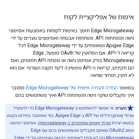
אימות של אפליקציית לקוח
Edge Microgateway תומך באימות לקוחות באמצעות אסימוני
גישה ומפתחות API. מפתחות אבטחה ואסימונים נוצרים על ידי
Apigee Edge ומאומתים על ידי Edge Microgateway לכל
קריאה ל-API. אם הפלאגין של OAuth מופעל, Edge
Microgateway בודק אסימון גישה או מפתח API חתומים, ואם
הם תקינים, קריאת ה-API ממשיכה ליעד הקצה העורפי. אם הוא
לא תקין, תוחזר שגיאה.
במאמר
הגדרה והגדרה אישית של Edge Microgateway
מוסבר
איך מקבלים טוקני גישה ומפתחות API ואיך משתמשים בהם.
הערה:
אי אפשר להשתמש ב-Edge Microgateway כדי להפעיל
שרתי proxy רגילים של API ב-Apigee Edge, כפי שמוסבר בפירוט בקטע
בנושא יצירת
שרתי proxy שתומכים ב-microgateway
. אסימוני הגישה
מסוג OAuth2 שאתם מקבלים ומשתמשים בהם עם Edge
Microgateway הם לא זהים לאסימוני הגישה שהונפקו על ידי Edge