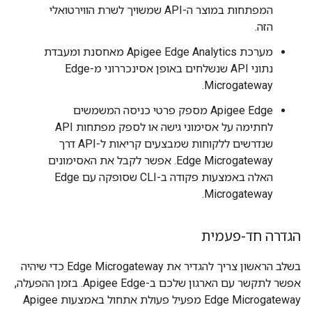
המפתחות במוצר ה-API שמשויך לשרת הווירטואלי
הזה.
מערכת Apigee Edge Analytics מאחסנת ומעבדת
נתוני API שנשלחים באופן אסינכררוני מ-Edge
Microgateway.
‏Apigee Edge מספק פרטי כניסה המשמשים
לחתימה על אסימוני גישה או לספק מפתחות API
שנדרשים ללקוחות שמבצעים קריאות ל-API דרך
Edge Microgateway. אפשר לקבל את האסימונים
האלה באמצעות פקודה ב-CLI שסופקה עם Edge
Microgateway.
הגדרה חד-פעמית
בשלב הראשון צריך להגדיר את Edge Microgateway כדי שיהיה
אפשר לתקשר עם הארגון שלכם ב-Apigee Edge. בזמן ההפעלה,
Edge Microgateway מפעיל פעולת אתחול באמצעות Apigee