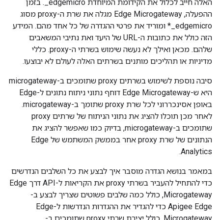
האלה חייב לכלול את הקידומת המיוחדת edgemicro_. בזמן
ההפעלה, Edge Microgateway מגלה את שרת ה-proxy מסוג
edgemicro_* ומוריד את פרטי ההגדרה של כל אחד מהם. המידע
הזה כולל את כתובות ה-URL של היעד ואת נתיבי המשאבים
שלהם. מכאן ואילך לא נעשה שימוש בשרתי ה-proxy. כללי
מדיניות או תהליכים מותנים בשרתים האלה לעולם לא יבוצעו.
סיבה נוספת לשימוש בשרתים proxy שתומכים ב-microgateway
היא ש-Edge Microgateway דוחף נתוני ניתוח נתונים ל-Edge
באופן אסינכררוני לכל שרת proxy שתומך ב-microgateway.
לאחר מכן תוכלו להציג את נתוני הניתוח של שרתים proxy
שתומכים ב-microgateway, בדיוק כמו שאפשר להציג את
הנתונים של שרת proxy אחר בממשק המשתמש של Edge
Analytics.
במאמר בנושא הגדרה מוסבר איך לבצע את כל השלבים הנדרשים
כדי להתחיל להעביר בשרתי proxy את הקריאות ל-API דרך Edge
Microgateway, כולל כמה שלבים פשוטים שצריך לבצע ב-
Apigee Edge כדי להגדיר את ההגדרות הנדרשות ל-Edge
Microgateway, כולל יצירת שרתי proxy שתומכים ב-