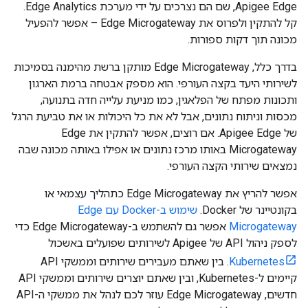
Apigee Edge, שם הם נצרכים על ידי מערכת Edge Analytics.
קל להתקין ולפרוס את Edge Microgateway – אפשר להפעיל
מכונה תוך דקות ספורות.
בדרך כלל, Edge Microgateway מותקן ברשת מהימנה בסמיכות
לשירותי היעד בקצה העורפי. הוא מספק אבטחה ברמת הארגון
ותכונות מפתח של הפלאגין, כמו מניעת עלייה חדה בתנועה,
מכסות וניתוח נתונים, אבל לא את כל היכולות או את טביעת הרגל
של Apigee Edge. אם רוצים, אפשר להתקין את Edge
Microgateway באותו מרכז נתונים או אפילו באותה מכונה שבה
נמצאים שירותי הקצה העורפי.
אפשר להריץ את Edge Microgateway כתהליך עצמאי או
בקונטיינר של Docker.
שימוש ב-Docker עם Edge
Microgateway
אפשר גם להשתמש ב-Edge Microgateway כדי
לספק ניהול API של Apigee לשירותים שפועלים באשכול
Kubernetes
. בין שאתם מעבירים שירותים וממשקי API
קיימים ל-Kubernetes, ובין שאתם יוצרים שירותים וממשקי API
חדשים, Edge Microgateway עוזר לכם לנהל את ממשקי ה-API