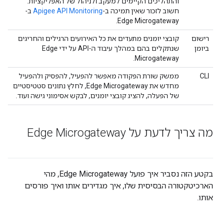
והתהליכים הקיימים למעקב ולניהול של האפליקציות.
חשוב לזכור שאין תמיכה ב-
Apigee API Monitoring
ב-
Edge Microgateway.
רישום
קובצי יומנים מתעדים את כל האירועים הרגילים והחריגים
ביומן
שנתקלים בהם במהלך עיבוד ה-API על ידי Edge
Microgateway.
CLI
ממשק שורת הפקודה מאפשר להפעיל, להפסיק ולהפעיל
מחדש את Edge Microgateway, לחלץ נתונים סטטיסטיים
של הפעלה, להציג קובצי יומנים, לבקש אסימוני גישה ועוד.
מה צריך לדעת על Edge Microgateway
בקטע הזה נסביר איך פועל Edge Microgateway, מהי
הארכיטקטורה הבסיסית שלו, איך מגדירים אותו ואיך פורסים
אותו.