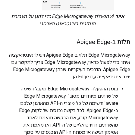
איור 4:
הפעלת Edge Microgateway כדי להגן על תעבורת
הנתונים באינטראנט הארגוני
תלות ב-Apigee Edge
Edge Microgateway תלוי ב-Apigee Edge ויש לו אינטראקציה
איתו. כדי לפעול כראוי, Edge Microgateway צריך לתקשר עם
Apigee Edge. הדרכים העיקריות שבהן Edge Microgateway
יוצר אינטראקציה עם Edge הן:
בזמן ההפעלה, Edge Microgateway מקבל רשימה
של שרתים מיוחדים מסוג 'Edge Microgateway-
aware' ורשימה של כל מוצרי ה-API מהארגון שלכם
ב-Apigee Edge. לכל בקשה נכנסת של לקוח, Edge
Microgateway קובע אם הבקשה תואמת לאחד
מהשרתים הווירטואליים של ה-API, ואז מאמת את
אסימון הגישה או מפתח ה-API הנכנסים על סמך