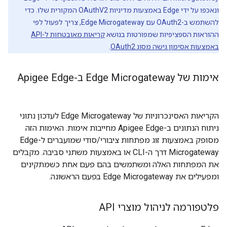
ונאכפו על ידי Edge באמצעות מדיניות OAuthV2 המקורית שלו. כדי
להשתמש ב-OAuth2 עם Edge Microgateway, צריך לפעול לפי
ההוראות הספציפיות שמפורטות בנושא
קריאות מאובטחות ל-API
באמצעות אסימון גישה מסוג OAuth2
.
אימות של Edge Microgateway ב-Apigee Edge
הקריאות האסינכרוניות של Edge Microgateway לעדכון נתוני
ניתוח הנתונים ב-Apigee Edge מחייבות אימות. האימות הזה
מסופק באמצעות זוג מפתחות ציבורי/סודי שמועברים ל-Edge
Microgateway דרך ה-CLI או באמצעות משתני סביבה. מקבלים
את המפתחות האלה ומשתמשים בהם פעם אחת כשמתקינים
ומפעילים את Edge Microgateway בפעם הראשונה.
פלטפורמה לניהול מוצרי API