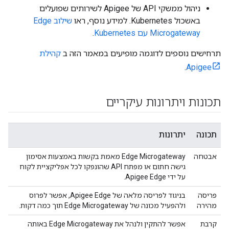
ניהול ממשקי API של Apigee לשירותים שפועלים
באשכול Kubernetes. למידע נוסף, ראו
שילוב Edge
Microgateway עם Kubernetes
.
תרחישים נוספים לדוגמה מופיעים במאמר הזה ב
קהילת
.
Apigee
תכונות ויתרונות עיקריים
תכונה
יתרונות
אבטחה
Edge Microgateway מאמת בקשות באמצעות אסימון
גישה חתום או מפתח API שהונפקו לכל אפליקציית לקוח
על ידי Apigee Edge.
פריסה
בניגוד לפריסה מלאה של Apigee Edge, אפשר לפרוס
מהירה
ולהפעיל מכונה של Edge Microgateway תוך כמה דקות.
קרבת
אפשר להתקין ולנהל את Edge Microgateway באותה