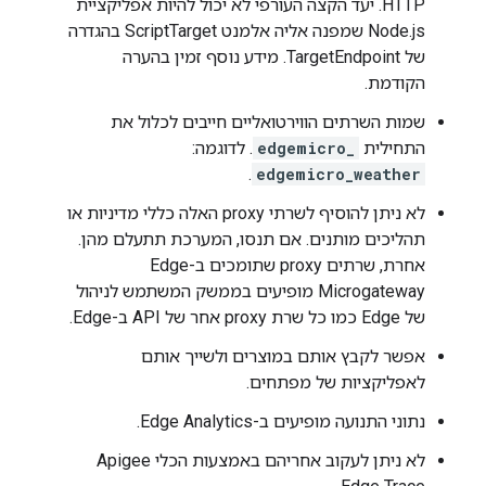
HTTP. יעד הקצה העורפי לא יכול להיות אפליקציית
Node.js שמפנה אליה אלמנט ScriptTarget בהגדרה
של TargetEndpoint. מידע נוסף זמין בהערה
הקודמת.
שמות השרתים הווירטואליים חייבים לכלול את
התחילית
edgemicro_
. לדוגמה:
.
edgemicro_weather
לא ניתן להוסיף לשרתי proxy האלה כללי מדיניות או
תהליכים מותנים. אם תנסו, המערכת תתעלם מהן.
אחרת, שרתים proxy שתומכים ב-Edge
Microgateway מופיעים בממשק המשתמש לניהול
של Edge כמו כל שרת proxy אחר של API ב-Edge.
אפשר לקבץ אותם במוצרים ולשייך אותם
לאפליקציות של מפתחים.
נתוני התנועה מופיעים ב-Edge Analytics.
לא ניתן לעקוב אחריהם באמצעות הכלי Apigee