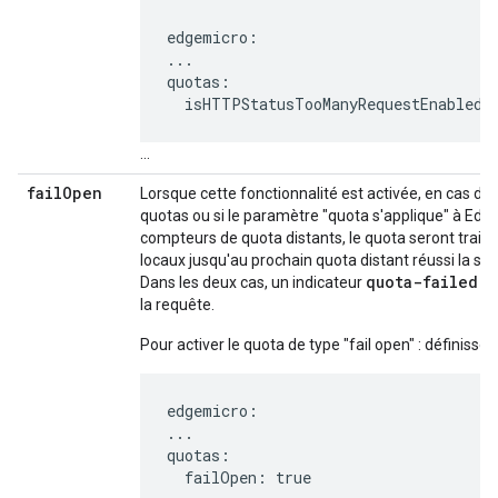
edgemicro:

...

quotas:

  isHTTPStatusTooManyRequestEnabled:
...
fail
Open
Lorsque cette fonctionnalité est activée, en cas d'
quotas ou si le paramètre "quota s'applique" à Edge
compteurs de quota distants, le quota seront trait
locaux jusqu'au prochain quota distant réussi la sy
quota-failed-
Dans les deux cas, un indicateur
la requête.
Pour activer le quota de type "fail open" : définissez
edgemicro:

...

quotas:

  failOpen: true