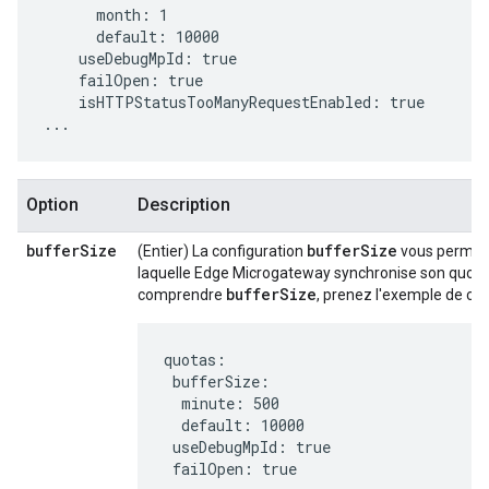
      month: 1

      default: 10000

    useDebugMpId: true

    failOpen: true

    isHTTPStatusTooManyRequestEnabled: true

...
Option
Description
buffer
Size
bufferSize
(Entier) La configuration
vous permet 
laquelle Edge Microgateway synchronise son quota
bufferSize
comprendre
, prenez l'exemple de con
quotas:

 bufferSize:

  minute: 500

  default: 10000

 useDebugMpId: true

 failOpen: true