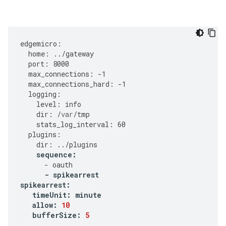
edgemicro
:
home
:
../
gateway
port
:
8000
max_connections
:
-
1
max_connections_hard
:
-
1
logging
:
level
:
info
dir
:
/
var
/
tmp
stats_log_interval
:
60
plugins
:
dir
:
../
plugins
sequence
:
-
oauth
-
spikearrest
spikearrest
:
timeUnit
:
minute
allow
:
10
bufferSize
:
5