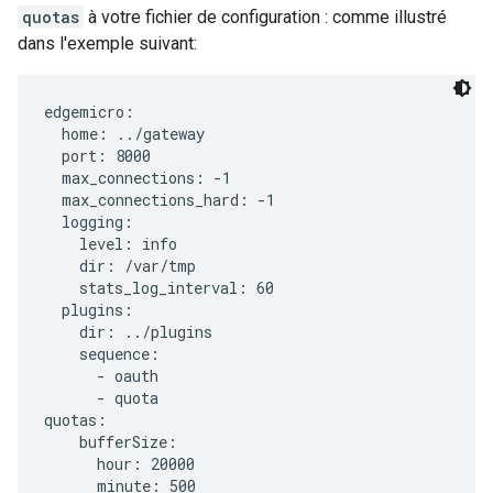
quotas
à votre fichier de configuration : comme illustré
dans l'exemple suivant:
edgemicro:

  home: ../gateway

  port: 8000

  max_connections: -1

  max_connections_hard: -1

  logging:

    level: info

    dir: /var/tmp

    stats_log_interval: 60

  plugins:

    dir: ../plugins

    sequence:

      - oauth

      - quota

quotas:

    bufferSize:

      hour: 20000

      minute: 500
