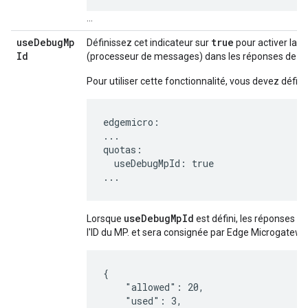
...
use
Debug
Mp
true
Définissez cet indicateur sur
pour activer la jo
Id
(processeur de messages) dans les réponses de qu
Pour utiliser cette fonctionnalité, vous devez défini
edgemicro:

...

quotas:

  useDebugMpId: true

...
useDebugMpId
Lorsque
est défini, les réponses d
l'ID du MP. et sera consignée par Edge Microgatewa
{

    "allowed": 20,

    "used": 3,
