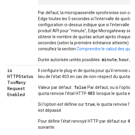
Par défaut, la micropasserelle synchronise son co
Edge toutes les 5 secondes si l'intervalle de quota e
configuration ci-dessus indique que si l'intervalle de
produit API pour "minute", Edge Microgateway se 
obtenir le nombre de quotas actuel après chaque 5
secondes (selon la première échéance atteinte). Po
consultez la section
Comprendre le calcul des quot
minute
hour
d
Durée autorisée unités possibles:
,
,
is
Il configure le plug-in de quota pour qu'il renvoie 
HTTPStatus
lieu de l'état 403 en cas de non-respect du quota.
Too
Many
false
Valeur par défaut :
Par défaut, ou si l'option 
Request
403
quota renvoie l'état HTTP
. lorsque le quota es
Enabled
true
Si l'option est définie sur
, le quota renvoie l'
est dépassé.
429
Pour définir l'état renvoyé HTTP par défaut sur
suivante: