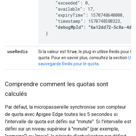
    "exceeded": 0,

    "available": 17,

    "expiryTime": 1570748640000,

    "timestamp": 1570748580323,

"debugMpId": "6a12dd72-5c8a-4d3
}
use
Redis
true
Si la valeur est
, le plug-in utilise Redis pour
quota. Pour en savoir plus, consultez la section
Util
sauvegarde Redis pour le quota
.
Comprendre comment les quotas sont
calculés
Par défaut, la micropasserelle synchronise son compteur
de quota avec Apigee Edge toutes les 5 secondes si
l'intervalle de quota est défini sur "minute". Si l'intervalle est
défini sur un niveau supérieur à "minute" (par exemple,