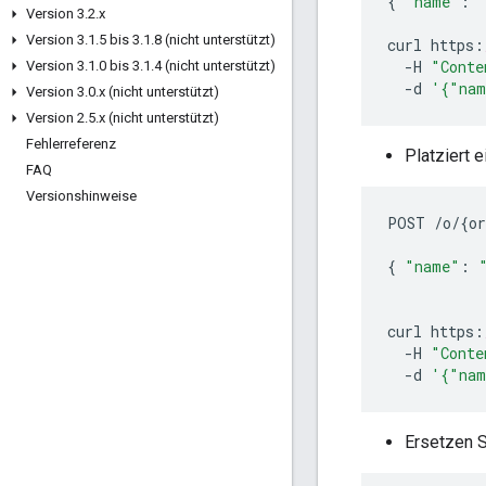
{
"name"
:
Version 3
.
2
.
x
Version 3
.
1
.
5 bis 3
.
1
.
8 (nicht unterstützt)
curl
https
:
-
H
"Conte
Version 3
.
1
.
0 bis 3
.
1
.
4 (nicht unterstützt)
-
d
'{"nam
Version 3
.
0
.
x (nicht unterstützt)
Version 2
.
5
.
x (nicht unterstützt)
Fehlerreferenz
Platziert 
FAQ
Versionshinweise
POST
/
o
/
{
or
{
"name"
:
curl
https
:
-
H
"Conte
-
d
'{"nam
Ersetzen S