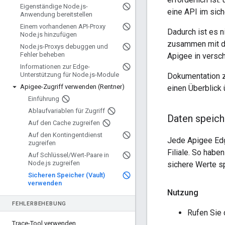
Eigenständige Node
.
js-
eine API im sic
Anwendung bereitstellen
Einem vorhandenen API-Proxy
Dadurch ist es 
Node
.
js hinzufügen
zusammen mit de
Node
.
js-Proxys debuggen und
Fehler beheben
Apigee in versc
Informationen zur Edge-
Unterstützung für Node
.
js-Module
Dokumentation z
Apigee-Zugriff verwenden (Rentner)
einen Überblick 
Einführung
Ablaufvariablen für Zugriff
Daten speich
Auf den Cache zugreifen
Auf den Kontingentdienst
Jede Apigee Edg
zugreifen
Filiale. So hab
Auf Schlüssel
/
Wert-Paare in
Node
.
js zugreifen
sichere Werte s
Sicheren Speicher (Vault)
verwenden
Nutzung
FEHLERBEHEBUNG
Rufen Sie 
Trace-Tool verwenden