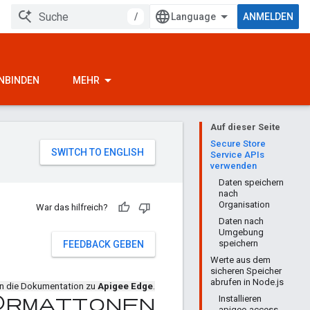
/
ANMELDEN
INBINDEN
MEHR
Auf dieser Seite
Secure Store
Service APIs
verwenden
Daten speichern
nach
Organisation
War das hilfreich?
Daten nach
Umgebung
speichern
FEEDBACK GEBEN
Werte aus dem
sicheren Speicher
abrufen in Node.js
en die Dokumentation zu
Apigee Edge
.
Installieren
formationen
apigee-access