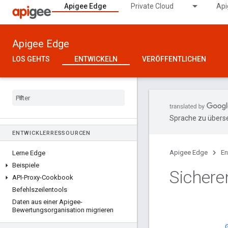
Apigee Edge
Private Cloud
Api
Apigee Edge
LOS GEHTS
ENTWICKELN
VERÖFFENTLICHEN
Sprache zu überse
ENTWICKLERRESSOURCEN
Apigee Edge
En
Lerne Edge
Beispiele
Sichere
API-Proxy-Cookbook
Befehlszeilentools
Daten aus einer Apigee-
Bewertungsorganisation migrieren