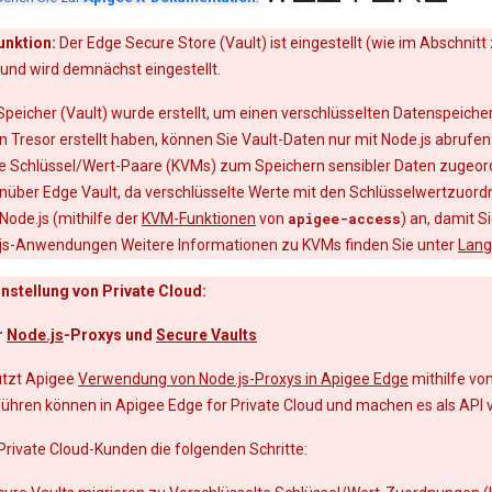
unktion:
Der Edge Secure Store (Vault) ist eingestellt (wie im Abschnitt
 und wird demnächst eingestellt.
peicher (Vault) wurde erstellt, um einen verschlüsselten Datenspeicher
 Tresor erstellt haben, können Sie Vault-Daten nur mit Node.js abrufen
e Schlüssel/Wert-Paare (KVMs) zum Speichern sensibler Daten zugeor
enüber Edge Vault, da verschlüsselte Werte mit den Schlüsselwertzu
Node.js (mithilfe der
KVM-Funktionen
von
apigee-access
) an, damit Si
.js-Anwendungen Weitere Informationen zu KVMs finden Sie unter
Lang
instellung von Private Cloud:
r
Node.js
-Proxys und
Secure Vaults
ützt Apigee
Verwendung von Node.js-Proxys in Apigee Edge
mithilfe vo
ühren können in Apigee Edge for Private Cloud und machen es als API 
Private Cloud-Kunden die folgenden Schritte: