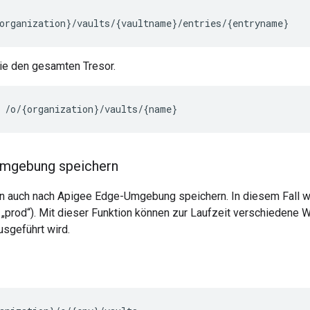
organization
}
/
vaults
/
{
vaultname
}
/
entries
/
{
entryname
}
ie den gesamten Tresor.
/
o
/
{
organization
}
/
vaults
/
{
name
}
Umgebung speichern
n auch nach Apigee Edge-Umgebung speichern. In diesem Fall 
 „prod“). Mit dieser Funktion können zur Laufzeit verschiedene 
usgeführt wird.