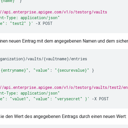
"{name}"
}
//api.enterprise.apigee.com/v1/o/testorg/vaults
nt-Type: application/json"
e": "test2" }'
-
X
POST
einen neuen Eintrag mit dem angegebenen Namen und dem sicher
ganization
}
/
vaults
/
{
vaultname
}
/
entries
"{entryname}"
,
"value"
:
"{securevalue}"
}
//api.enterprise.apigee.com/v1/o/testorg/vaults/test2/en
nt-Type: application/json"
e": "value1", "value": "verysecret" }'
-
X
POST
ie den Wert des angegebenen Eintrags durch einen neuen Wert: