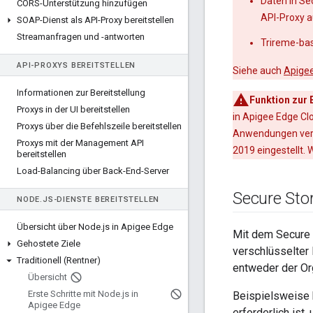
Daten in Se
CORS-Unterstützung hinzufügen
API-Proxy a
SOAP-Dienst als API-Proxy bereitstellen
Streamanfragen und -antworten
Trireme-bas
API-PROXYS BEREITSTELLEN
Siehe auch
Apigee
Informationen zur Bereitstellung
Funktion zur 
Proxys in der UI bereitstellen
in Apigee Edge Cl
Proxys über die Befehlszeile bereitstellen
Anwendungen verwe
Proxys mit der Management API
2019 eingestellt. 
bereitstellen
Load-Balancing über Back-End-Server
Secure Sto
NODE
.
JS-DIENSTE BEREITSTELLEN
Übersicht über Node
.
js in Apigee Edge
Mit dem Secure 
Gehostete Ziele
verschlüsselter
Traditionell (Rentner)
entweder der Or
Übersicht
Erste Schritte mit Node
.
js in
Beispielsweise 
Apigee Edge
erforderlich ist