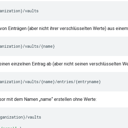
anization
}
/
vaults
 von Einträgen (aber nicht ihrer verschlüsselten Werte) aus eine
anization
}
/
vaults
/
{
name
}
einen einzelnen Eintrag ab (aber nicht seinen verschlüsselten We
anization
}
/
vaults
/
{
name
}
/
entries
/
{
entryname
}
sor mit dem Namen „name“ erstellen ohne Werte:
ganization
}
/
vaults