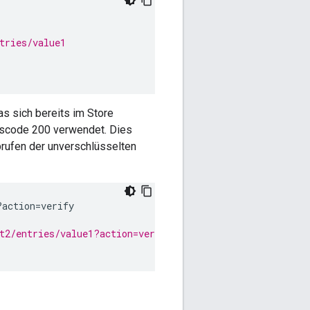
tries/value1
s sich bereits im Store
atuscode 200 verwendet. Dies
brufen der unverschlüsselten
?
action
=
verify
t2/entries/value1?action=verify