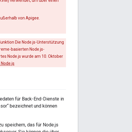
KVM) verwendet, um über einen
außerhalb von Apigee.
 Funktion Die Node.js-Unterstützung
rireme-basierten Node.js-
rtes Node.js wurde am 10. Oktober
 Node.js
edaten für Back-End-Dienste in
esor“ bezeichnet und können
u speichern, das für Node.js
nkserver. Sie können die über