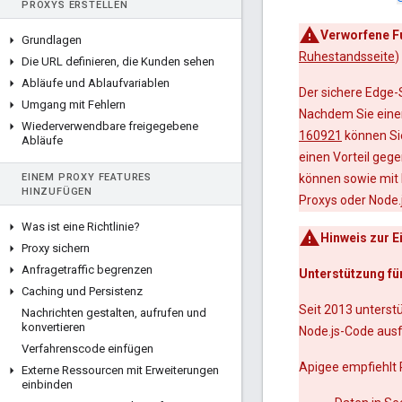
PROXYS ERSTELLEN
Verworfene F
Grundlagen
Ruhestandsseite
)
Die URL definieren
,
die Kunden sehen
Abläufe und Ablaufvariablen
Der sichere Edge-S
Umgang mit Fehlern
Nachdem Sie einen
Wiederverwendbare freigegebene
160921
können Si
Abläufe
einen Vorteil geg
EINEM PROXY FEATURES
können sowie mit 
HINZUFÜGEN
Proxys oder Node
Was ist eine Richtlinie?
Hinweis zur E
Proxy sichern
Anfragetraffic begrenzen
Unterstützung fü
Caching und Persistenz
Seit 2013 unterst
Nachrichten gestalten
,
aufrufen und
konvertieren
Node.js-Code ausf
Verfahrenscode einfügen
Apigee empfiehlt 
Externe Ressourcen mit Erweiterungen
einbinden