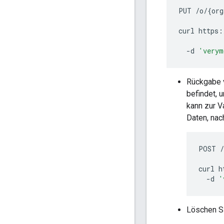
PUT
/
o
/
{
org
curl
https
:
-
d
'verym
Rückgabe v
befindet, 
kann zur V
Daten, nac
POST
/
curl
h
-
d
'
Löschen Si