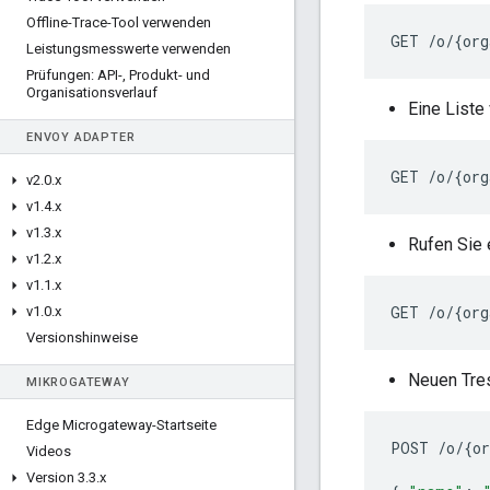
Offline-Trace-Tool verwenden
GET
/
o
/
{
org
Leistungsmesswerte verwenden
Prüfungen: API-
,
Produkt- und
Organisationsverlauf
Eine Liste
ENVOY ADAPTER
GET
/
o
/
{
org
v2
.
0
.
x
v1
.
4
.
x
v1
.
3
.
x
Rufen Sie 
v1
.
2
.
x
v1
.
1
.
x
GET
/
o
/
{
org
v1
.
0
.
x
Versionshinweise
Neuen Tre
MIKROGATEWAY
Edge Microgateway-Startseite
POST
/
o
/
{
or
Videos
Version 3
.
3
.
x