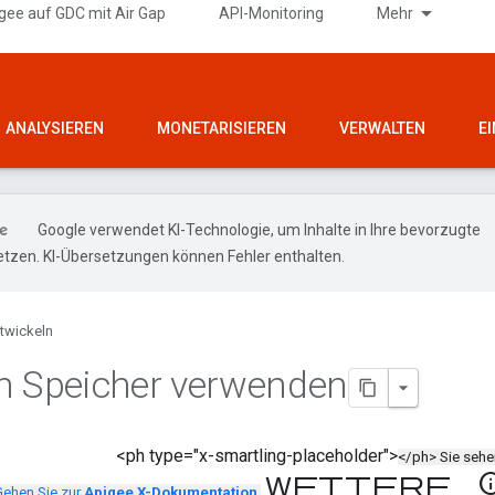
gee auf GDC mit Air Gap
API-Monitoring
Mehr
ANALYSIEREN
MONETARISIEREN
VERWALTEN
E
Google verwendet KI-Technologie, um Inhalte in Ihre bevorzugte
tzen. KI-Übersetzungen können Fehler enthalten.
twickeln
n Speicher verwenden
<ph type="x-smartling-placeholder">
</ph> Sie seh
Weitere In
Gehen Sie zur
Apigee X-Dokumentation
.