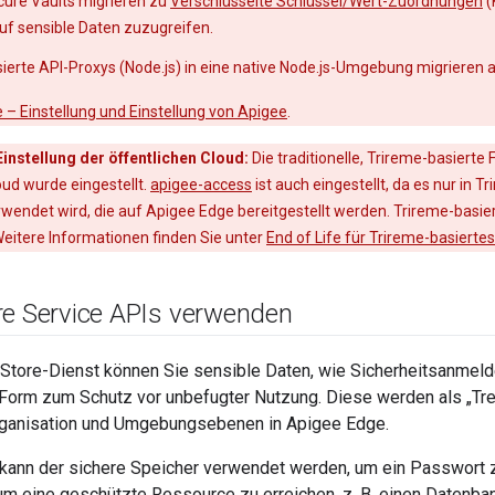
cure Vaults migrieren zu
Verschlüsselte Schlüssel/Wert-Zuordnungen
(
uf sensible Daten zuzugreifen.
ierte API-Proxys (Node.js) in eine native Node.js-Umgebung migrieren 
 – Einstellung und Einstellung von Apigee
.
Einstellung der öffentlichen Cloud:
Die traditionelle, Trireme-basierte
oud wurde eingestellt.
apigee-access
ist auch eingestellt, da es nur in T
ndet wird, die auf Apigee Edge bereitgestellt werden. Trireme-basie
Weitere Informationen finden Sie unter
End of Life für Trireme-basiertes
re Service APIs verwenden
Store-Dienst können Sie sensible Daten, wie Sicherheitsanmeld
 Form zum Schutz vor unbefugter Nutzung. Diese werden als „Tr
ganisation und Umgebungsebenen in Apigee Edge.
kann der sichere Speicher verwendet werden, um ein Passwort z
. um eine geschützte Ressource zu erreichen, z. B. einen Datenba