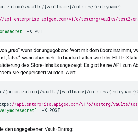
anization
}
/
vaults
/
{
vaultname
}
/
entries
/
{
entryname
}
//api.enterprise.apigee.com/v1/o/testorg/vaults/test2/en
oresecret'
-
X
PUT
on „true“ wenn der angegebene Wert mit dem übereinstimmt, wa
und „false“. wenn aber nicht. In beiden Fällen wird der HTTP-St
alidierung des Store-Inhalts angezeigt. Es gibt keine API zum A
hdem sie gespeichert wurden. Wert:
o
/
{
organization
}
/
vaults
/
{
vaultname
}
/
entries
/
{
entryname
}
ttps
:
//api.enterprise.apigee.com/v1/o/testorg/vaults/tes
verymoresecret'
-
X
POST
e den angegebenen Vault-Eintrag: