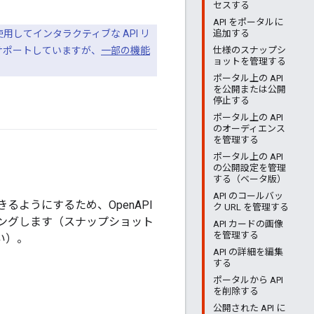
セスする
API をポータルに
追加する
を使用してインタラクティブな API リ
仕様のスナップシ
サポートしていますが、
一部の機能
ョットを管理する
ポータル上の API
を公開または公開
停止する
ポータル上の API
のオーディエンス
を管理する
ポータル上の API
の公開設定を管理
する（ベータ版）
API のコールバッ
るようにするため、OpenAPI
ク URL を管理する
ダリングします（スナップショット
API カードの画像
を管理する
い）。
API の詳細を編集
する
ポータルから API
を削除する
公開された API に