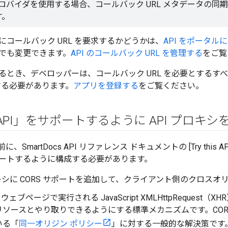
 プロバイダを使用する場合、コールバック URL メタデータの
す。
にコールバック URL を要求するかどうかは、
API をポータル
でも変更できます。
API のコールバック URL を管理する
をご覧
とき、デベロッパーは、コールバック URL を必要とするすべて
力する必要があります。
アプリを登録する
をご覧ください。
his API」をサポートするように API プロ
に、SmartDocs API リファレンス ドキュメントの [Try this
ートするように構成する必要があります。
ロキシに CORS サポートを追加して、クライアント側のクロス
、ウェブページで実行される JavaScript XMLHttpReques
リソースとやり取りできるようにする標準メカニズムです。COR
いる「
同一オリジン ポリシー
」に対する一般的な解決策です