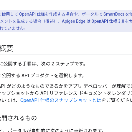
使用して OpenAPI 仕様を作成する
場合や、ポータルで SmartDocs 
ントを生成する場合（後述）、Apigee Edge は
OpenAPI 仕様 3.0
を
れていません。
の概要
ルに公開する手順は、次の 2 ステップです。
公開する API プロダクトを選択します。
API がどのようなものであるかをアプリ デベロッパーが理解でき
ナップショット
から API リファレンス ドキュメントをレン
ついては、
OpenAPI 仕様のスナップショットとは
をご覧くださ
公開されるもの
すると、ポータルが自動的に次のように更新されます。