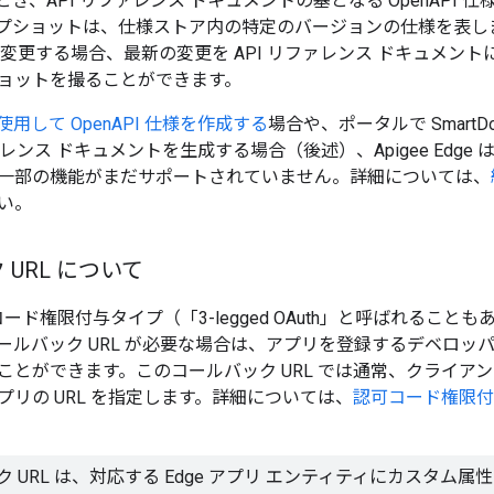
とき、API リファレンス ドキュメントの基となる OpenAPI 仕
プショットは、仕様ストア内の特定のバージョンの仕様を表し
仕様を変更する場合、最新の変更を API リファレンス ドキュメ
ョットを撮ることができます。
用して OpenAPI 仕様を作成する
場合や、ポータルで Smart
ァレンス ドキュメントを生成する場合（後述）、Apigee Edge は O
一部の機能がまだサポートされていません。詳細については、
い。
URL について
 認可コード権限付与タイプ（「3-legged OAuth」と呼ばれる
ールバック URL が必要な場合は、アプリを登録するデベロッパー
ことができます。このコールバック URL では通常、クライア
プリの URL を指定します。詳細については、
認可コード権限付
ック URL は、対応する Edge アプリ エンティティにカスタ