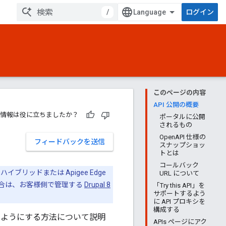
/
ログイン
このページの内容
API 公開の概要
情報は役に立ちましたか？
ポータルに公開
されるもの
OpenAPI 仕様の
フィードバックを送信
スナップショッ
トとは
コールバック
ブリッドまたは Apigee Edge
URL について
をご利用の場合は、お客様側で管理する
Drupal 8
「Try this API」を
サポートするよう
に API プロキシを
構成する
きるようにする方法について説明
APIs ページにアク