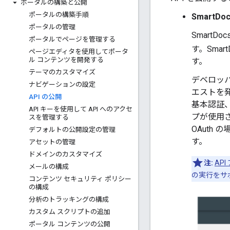
ポータルの構築と公開
ポータルの構築手順
Smart
ポータルの管理
Smart
ポータルでページを管理する
す。Smart
ページエディタを使用してポータ
ル コンテンツを開発する
す。
テーマのカスタマイズ
デベロッパー
ナビゲーションの設定
エストを発
API の公開
基本認証、
API キーを使用して API へのアクセ
プが使用さ
スを管理する
OAuth
デフォルトの公開設定の管理
す。
アセットの管理
ドメインのカスタマイズ
注:
AP
メールの構成
の実行をサ
コンテンツ セキュリティ ポリシー
の構成
分析のトラッキングの構成
カスタム スクリプトの追加
ポータル コンテンツの公開