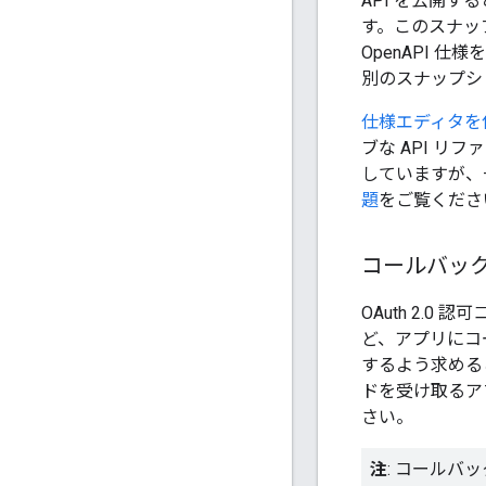
API を公開する
す。このスナッ
OpenAPI 
別のスナップシ
仕様エディタを使
ブな API リフ
していますが、
題
をご覧くださ
コールバック 
OAuth 2.0
ど、アプリにコ
するよう求める
ドを受け取るア
さい。
注
: コールバ