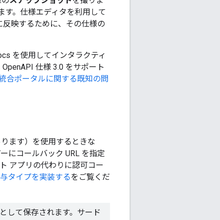
様の
スナップショット
を撮りま
ます。仕様エディタを利用して
ントに反映するために、その仕様の
Docs を使用してインタラクティ
penAPI 仕様 3.0 をサポート
統合ポータルに関する既知の問
こともあります）を使用するときな
にコールバック URL を指定
ント アプリの代わりに認可コー
与タイプを実装する
をご覧くだ
ム属性として保存されます。サード