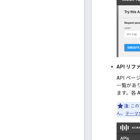
API リ
API ペ
一覧があり
ます。各 
注:
この
ん。
テーマ