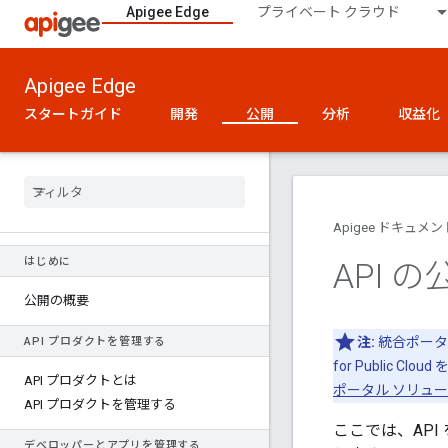
Apigee Edge
プライベート クラウド
Apigee Edge
スタートガイド
開発
公開
分析
収益化
Apigee ドキュメン
はじめに
API の
公開の概要
注:
統合ポータル
API プロダクトを管理する
for Public C
API プロダクトとは
ポータル ソリュ
API プロダクトを管理する
ここでは、API
デベロッパーとアプリを管理する