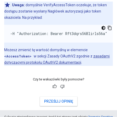
.
Uwaga:
domyślnie VerifyAccessToken oczekuje, że token
dostępu zostanie wysłany Nagłówek autoryzacji jako token
okaziciela. Na przykład:
-H "Authorization: Bearer Rft3dqrs56Blirls56a"
Możesz zmienić tę wartość domyślną w elemencie
<AccessToken>
w sekcji Zasady OAuthV2 zgodnie z
zasadami
dotyczącymi protokołu OAuthV2 dokumentacji
.
Czy te wskazówki były pomocne?
PRZEŚLIJ OPINIĘ
O ile nie stwierdzono inaczej, treść tej strony jest objęta
licencją Creative