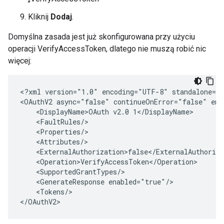
Kliknij
Dodaj
.
Domyślna zasada jest już skonfigurowana przy użyciu
operacji VerifyAccessToken, dlatego nie muszą robić nic
więcej:
<?xml version="1.0" encoding="UTF-8" standalone="y
<OAuthV2 async="false" continueOnError="false" ena
    <DisplayName>OAuth v2.0 1</DisplayName>

    <FaultRules/>

    <Properties/>

    <Attributes/>

    <ExternalAuthorization>false</ExternalAuthoriza
    <Operation>VerifyAccessToken</Operation>

    <SupportedGrantTypes/>

    <GenerateResponse enabled="true"/>

    <Tokens/>

</OAuthV2>