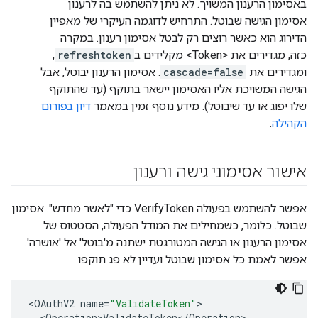
באסימון הרענון המשויך. לא ניתן להשתמש בה לרענון
אסימון הגישה שבוטל. התרחיש לדוגמה העיקרי של מאפיין
הדירוג הוא כאשר רוצים רק לבטל אסימון רענון. במקרה
כזה, מגדירים את <Token> מקלידים ב
refreshtoken
,
ומגדירים את
cascade=false
. אסימון הרענון יבוטל, אבל
הגישה המשויכת אליו האסימון יישאר בתוקף (עד שהתוקף
שלו יפוג או עד שיבוטל). מידע נוסף זמין במאמר
דיון בפורום
הקהילה
.
אישור אסימוני גישה ורענון
אפשר להשתמש בפעולה VerifyToken כדי "לאשר מחדש". אסימון
שבוטל. כלומר, כשמחילים את המודל הפעולה, הסטטוס של
אסימון הרענון או הגישה המטורגטת ישתנה מ'בוטל' אל 'אושרה'.
אפשר לאמת כל אסימון שבוטל ועדיין לא פג תוקפו.
<
OAuthV2
name
=
"ValidateToken"
<
Operation>ValidateToken
<
/
Operation