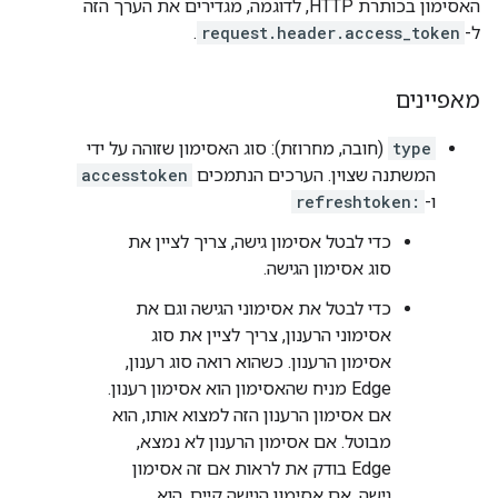
האסימון בכותרת HTTP, לדוגמה, מגדירים את הערך הזה
ל-
request.header.access_token
.
מאפיינים
type
(חובה, מחרוזת): סוג האסימון שזוהה על ידי
המשתנה שצוין. הערכים הנתמכים
accesstoken
ו-
refreshtoken:
כדי לבטל אסימון גישה, צריך לציין את
סוג אסימון הגישה.
כדי לבטל את אסימוני הגישה וגם את
אסימוני הרענון, צריך לציין את סוג
אסימון הרענון. כשהוא רואה סוג רענון,
Edge מניח שהאסימון הוא אסימון רענון.
אם אסימון הרענון הזה למצוא אותו, הוא
מבוטל. אם אסימון הרענון לא נמצא,
Edge בודק את לראות אם זה אסימון
גישה. אם אסימון הגישה קיים, הוא