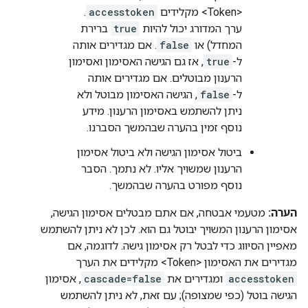
<Token> מקלידים
accesstoken
.
ערך המדורג יכול להיות
true
ברירת
המחדל) או
false
. אם מגדירים אותה
ל-
true
, אז גם הגישה האסימון ואסימון
הרענון מבוטלים. אם מגדירים אותה
ל-
false
, הגישה האסימון מבוטל ולא
ניתן להשתמש באסימון הרענון. מידע
נוסף זמין בהערה שבהמשך הסברנו.
ביטול אסימון הגישה ולא ביטול אסימון
הרענון שמשויך אליו. לא נתמך. הסבר
נוסף מפורט בהערה שבהמשך.
הערה:
מטעמי אבטחה, אם אתם מבטלים אסימון הגישה,
אסימון הרענון המשויך יבוטל גם הוא. לכן לא ניתן להשתמש
מאפיין הסיווג כדי לבטל רק אסימון גישה. לדוגמה, אם
מגדירים את האסימון <Token> מקלידים את הערך
accesstoken
ומגדירים את
cascade=false
, אסימון
הגישה בוטל (כפי שמצופה); עם זאת, לא ניתן להשתמש