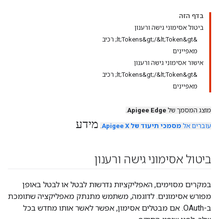
בדף הזה
ביטול אסימוני גישה ורענון
&lt;Tokens&gt;/&lt;Token&gt; רכיב
מאפיינים
אישור אסימוני גישה ורענון
&lt;Tokens&gt;/&lt;Token&gt; רכיב
מאפיינים
מוצג המסמך של
Apigee Edge
.
מידע
עוברים אל
מסמכי תיעוד של Apigee X
.
ביטול אסימוני גישה ורענון
במקרים מסוימים, האפליקציות נדרשות לבטל או לבטל באופן
מפורש אסימונים. לדוגמה, משתמש מתנתק מאפליקציה שתומכת
ב-OAuth. אם מבטלים אסימון, אפשר לאשר אותו מחדש בכל