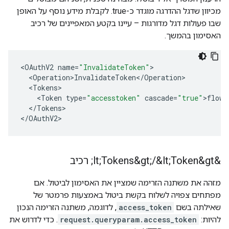
מכיוון שדגל ההדרגה מוגדר כ-true. לקבלת מידע נוסף על האופן
שבו פעולות דגל מדורגות – עיינו בקטע המאפיינים של רכיב
האסימון בהמשך.
<
OAuthV2
name
=
"InvalidateToken"
<
Operation>InvalidateToken
<
/
Operation
<
Tokens
<
Token
type
=
"accesstoken"
cascade
=
"true"
>
flow
.
<
/
Tokens
>

<
/
OAuthV2
>
&lt;Tokens&gt;
&lt;Token&gt; רכיב
/
מזהה את משתנה הזרימה שמציין את האסימון לביטול. אם
מפתחים צפויה לשלוח בקשת ביטול באמצעות פרמטר של
שאילתה בשם
access_token
, לדוגמה, משתנה הזרימה הנכון
להיות:
request.queryparam.access_token
. כדי לדרוש את