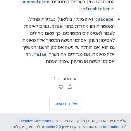
המשתנה שצוין. הערכים הנתמכים
accesstoken
ו-
refreshtoken
.
cascade
(אופציונלי, בוליאני): כברירת מחדל,
האפשרות הזו מוגדרת בתור
true
, וגורם לאימות
לעבור לאסימונים המשויכים. כך שאם מחילים
לאסימון רענון, אסימון הגישה המשויך אליו מאומת
גם הוא. אם הוחלה על גישה אסימון הרענון המשויך
אליו מאומת. אם מגדירים את הערך
false
, רק
אסימון הגישה או הרענון שצוינו יאומת.
המידע עזר לך?
שליחת משוב
אלא אם צוין אחרת, התוכן של דף זה הוא ברישיון
Creative Commons
Attribution 4.0
ודוגמאות הקוד הן ברישיון
Apache 2.0
. לפרטים, ניתן לעיין