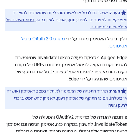
שלב. לפני שיפוג התוקף.
הערה:
אפשר גם לבטל או לאשר מזהי לקוח שמשויכים למוצרים.
ואפליקציות למפתחים. למידע נוסף, אפשר לעיין בקטע
ביטול ואישור של
אפליקציות למפתחים
.
הליך ביטול האסימון מוגדר על ידי
מפרט OAuth 2.0 ביטול
אסימונים
.
Apigee Edge מספקת פעולה InvalidateToken שמאפשרת
להגדיר נקודת הקצה לביטול אסימון. פרסום ה-URI של נקודת
הקצה הזו מאפשר למפתחי אפליקציות לבטל את התוקף של
אסימונים שהונפקו על ידי Edge.
הערה:
תאריך התפוגה של האסימון לא תלוי במצב האסימון (אושרה
או בוטלה). אם פג התוקף של אסימון רענון, לא ניתן להשתמש בו כדי
לרענן גישה .
זו דוגמה להגדרה של מדיניות OAuthV2 והפעולה של
InvalidateToken. לחשבון במקרה כזה, אסימון הגישה וגם אסימון
הרענון המשויך אליו יבוטלו. מבחינה טכנית, ושניהם מבוטלים