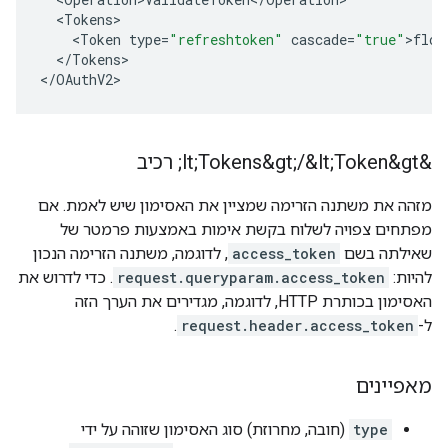
<
Tokens
<
Token
type
=
"refreshtoken"
cascade
=
"true"
>
flow
<
/
Tokens
>

<
/
OAuthV2
>
&lt;Tokens&gt;
&lt;Token&gt; רכיב
/
מזהה את משתנה הזרימה שמציין את האסימון שיש לאמת. אם
מפתחים צפויה לשלוח בקשת אימות באמצעות פרמטר של
שאילתה בשם
access_token
, לדוגמה, משתנה הזרימה הנכון
להיות:
request.queryparam.access_token
. כדי לדרוש את
האסימון בכותרת HTTP, לדוגמה, מגדירים את הערך הזה
ל-
request.header.access_token
.
מאפיינים
type
(חובה, מחרוזת) סוג האסימון שזוהה על ידי