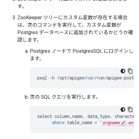
す。
ZooKeeper ツリーにカスタム変数が存在する場合
は、次のコマンドを実行して、カスタム変数が
Postgres データベースに追加されているかどうか確
認します。
Postgres ノードで PostgresSQL にログインし
ます。
psql
-
h
/
opt
/
apigee
/
var
/
run
/
apigee
-
postgr
次の SQL クエリを実行します。
select
column_name
,
data_type
,
character
where
table_name
=
'
orgname
.
envn