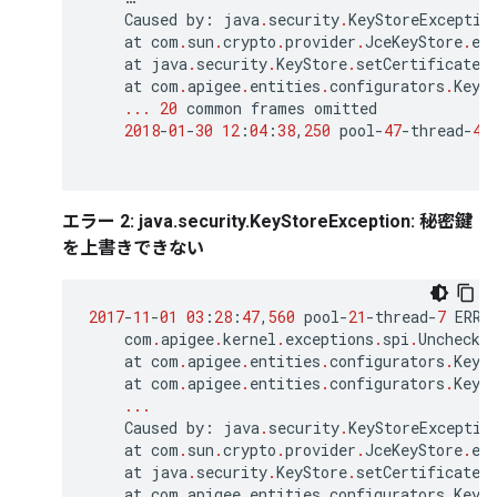
Caused
by
:
java
.
security
.
KeyStoreExceptio
at
com
.
sun
.
crypto
.
provider
.
JceKeyStore
.
en
at
java
.
security
.
KeyStore
.
setCertificateE
at
com
.
apigee
.
entities
.
configurators
.
KeyS
...
20
common
frames
omitted
2018
-
01
-
30
12
:
04
:
38
,
250
pool
-
47
-
thread
-
4
エラー 2: java.security.KeyStoreException: 秘密鍵
を上書きできない
2017
-
11
-
01
03
:
28
:
47
,
560
pool
-
21
-
thread
-
7
ERRO
com
.
apigee
.
kernel
.
exceptions
.
spi
.
Unchecke
at
com
.
apigee
.
entities
.
configurators
.
KeyS
at
com
.
apigee
.
entities
.
configurators
.
KeyS
...
Caused
by
:
java
.
security
.
KeyStoreExceptio
at
com
.
sun
.
crypto
.
provider
.
JceKeyStore
.
en
at
java
.
security
.
KeyStore
.
setCertificateE
at
com
.
apigee
.
entities
.
configurators
.
KeyS