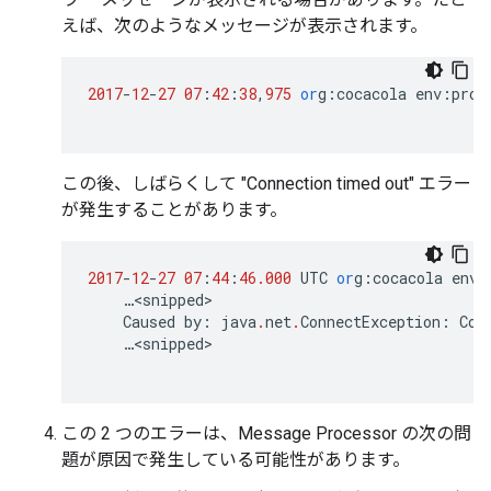
えば、次のようなメッセージが表示されます。
2017
-
12
-
27
07
:
42
:
38
,
975
or
g
:
cocacola
env
:
prod
この後、しばらくして "Connection timed out" エラー
が発生することがあります。
2017
-
12
-
27
07
:
44
:
46.000
UTC
or
g
:
cocacola
env
:
…
<
snipped
Caused
by
:
java
.
net
.
ConnectException
:
Con
…
<
snipped
この 2 つのエラーは、Message Processor の次の問
題が原因で発生している可能性があります。