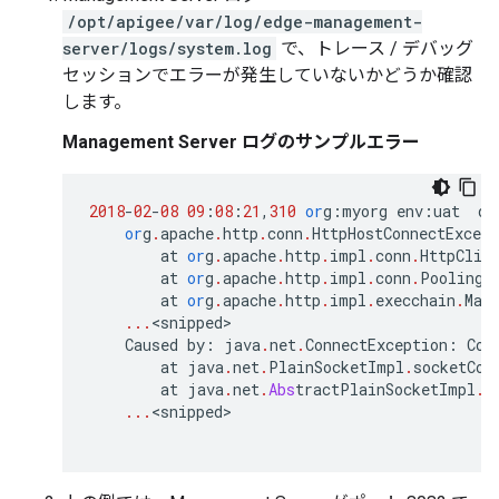
/opt/apigee/var/log/edge-management-
server/logs/system.log
で、トレース / デバッグ
セッションでエラーが発生していないかどうか確認
します。
Management Server ログのサンプルエラー
2018
-
02
-
08
09
:
08
:
21
,
310
or
g
:
myorg
env
:
uat
qt
or
g
.
apache
.
http
.
conn
.
HttpHostConnectExcept
at
or
g
.
apache
.
http
.
impl
.
conn
.
HttpClie
at
or
g
.
apache
.
http
.
impl
.
conn
.
PoolingH
at
or
g
.
apache
.
http
.
impl
.
execchain
.
Mai
...
<
snipped
Caused
by
:
java
.
net
.
ConnectException
:
Con
at
java
.
net
.
PlainSocketImpl
.
socketCon
at
java
.
net
.
Abs
tractPlainSocketImpl
.
d
...
<
snipped