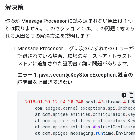
解決策
環境が Message Processor に読み込まれない原因は 1 つ
とは限りません。このセクションでは、この問題で考えら
れる原因とその解決方法を説明します。
Message Processor ログに次のいずれかのエラーが
記録されている場合、環境のキーストア / トラスト
ストアに追加された証明書 / 鍵に問題があります。
エラー 1: java.security.KeyStoreException: 独自の
証明書を上書きできない
2018
-
01
-
30
12
:
04
:
38
,
248
pool
-
47
-
thread
-
4
ERRO
com
.
apigee
.
kernel
.
exceptions
.
spi
.
Unchecke
at
com
.
apigee
.
entities
.
configurators
.
KeyS
at
com
.
apigee
.
entities
.
configurators
.
KeyS
at
com
.
apigee
.
entities
.
Abs
tractConfigurat
at
com
.
apigee
.
messaging
.
run
time
.
Environme
…