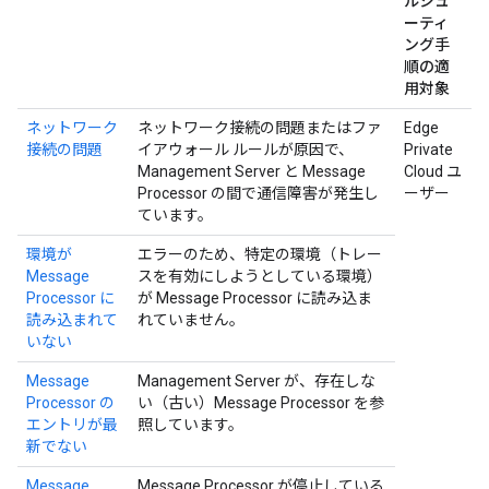
ルシュ
ーティ
ング手
順の適
用対象
ネットワーク
ネットワーク接続の問題またはファ
Edge
接続の問題
イアウォール ルールが原因で、
Private
Management Server と Message
Cloud ユ
Processor の間で通信障害が発生し
ーザー
ています。
環境が
エラーのため、特定の環境（トレー
Message
スを有効にしようとしている環境）
Processor に
が Message Processor に読み込ま
読み込まれて
れていません。
いない
Message
Management Server が、存在しな
Processor の
い（古い）Message Processor を参
エントリが最
照しています。
新でない
Message
Message Processor が停止している