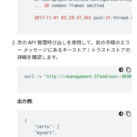
...
20
common
frames
omitted
2017
-
11
-
01
03
:
28
:
47
,
562
pool
-
21
-
thread
-
7
次の API 管理呼び出しを使用して、前の手順のエラ
ー メッセージにあるキーストア / トラストストアの
詳細を確認します。
curl
-
v
"http://<management-IPaddress>:8080/v
出力例:
{

    "certs": [

    "mycert",
