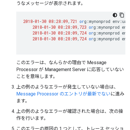
うなメッセージが表示されます。
2018
-
01
-
30
08
:
28
:
09
,
721
or
g
:
mynonprod
env
:
uat
2018
-
01
-
30
08
:
28
:
09
,
723
or
g
:
mynonprod
env
2018
-
01
-
30
08
:
28
:
09
,
724
or
g
:
mynonprod
env
2018
-
01
-
30
08
:
28
:
09
,
724
or
g
:
mynonprod
env
このエラーは、なんらかの理由で Message
Processor が Management Server に応答していない
ことを意味します。
上の例のようなエラーが発生していない場合は、
Message Processor のエントリが最新でない
に進み
ます。
上の例のようなエラーが確認された場合は、次の操
作を行います。
このエラーの原因の 1 つとして、トレース セッショ