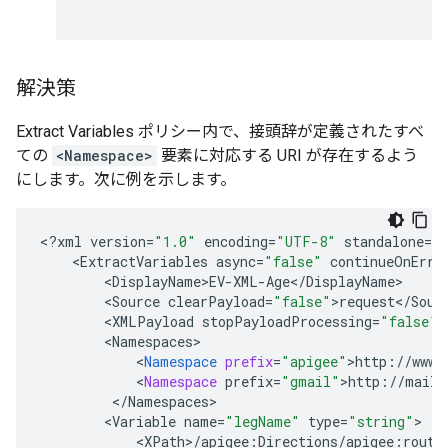
解決策
Extract Variables ポリシー内で、接頭辞が定義されたすべ
ての
<Namespace>
要素に対応する URI が存在するよう
にします。次に例を示します。
<
?
xml
version
=
"1.0"
encoding
=
"UTF-8"
standalone
=
"
<
ExtractVariables
async
=
"false"
continueOnErro
<
DisplayName>EV
-
XML
-
Age
<
/
DisplayName
<
Source
clearPayload
=
"false"
>
request
<
/
Sour
<
XMLPayload
stopPayloadProcessing
=
"false"
<
Namespaces
<
Namespace
prefix
=
"apigee"
>
http
:
//
www
.
<
Namespace
prefix
=
"gmail"
>
http
:
//
mail
.
<
/
Namespaces
<
Variable
name
=
"legName"
type
=
"string"
<
XPath
>
/
apigee
:
Directions
/
apigee
:
route