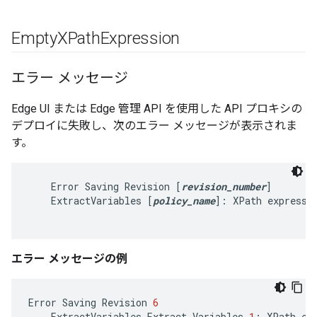
Empty
XPath
Expression
エラー メッセージ
Edge UI または Edge 管理 API を使用した API プロキシの
デプロイに失敗し、次のエラー メッセージが表示されま
す。
    Error Saving Revision [
revision_number
]

    ExtractVariables [
policy_name
]: XPath expressio
エラー メッセージの例
Error
Saving
Revision
6
ExtractVariables
Extract
-
Variables
-
1
:
XPath
ex