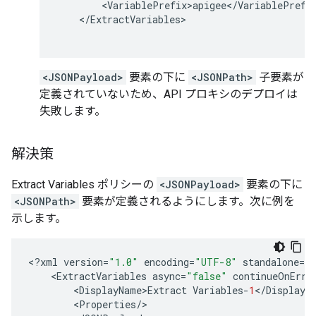
<
VariablePrefix>apigee
<
/
VariablePrefi
<
/
ExtractVariables
<JSONPayload>
要素の下に
<JSONPath>
子要素が
定義されていないため、API プロキシのデプロイは
失敗します。
解決策
Extract Variables ポリシーの
<JSONPayload>
要素の下に
<JSONPath>
要素が定義されるようにします。次に例を
示します。
<
?
xml
version
=
"1.0"
encoding
=
"UTF-8"
standalone
=
"
<
ExtractVariables
async
=
"false"
continueOnErro
<
DisplayName>Extract
Variables
-
1
<
/
DisplayN
<
Properties
/