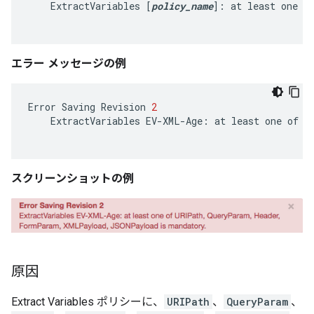
    ExtractVariables [
policy_name
]: at least one o
エラー メッセージの例
Error
Saving
Revision
2
ExtractVariables
EV
-
XML
-
Age
:
at
least
one
of
U
スクリーンショットの例
原因
Extract Variables ポリシーに、
URIPath
、
QueryParam
、