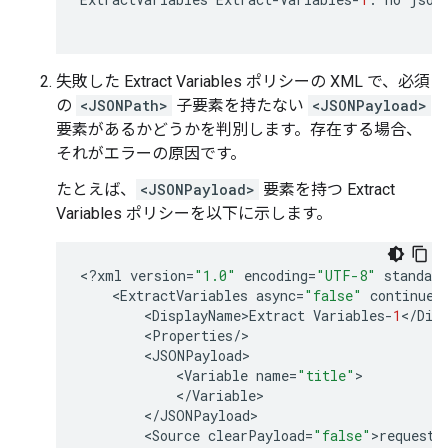
失敗した Extract Variables ポリシーの XML で、必須
の
<JSONPath>
子要素を持たない
<JSONPayload>
要素があるかどうかを判別します。存在する場合、
それがエラーの原因です。
たとえば、
<JSONPayload>
要素を持つ Extract
Variables ポリシーを以下に示します。
<
?
xml
version
=
"1.0"
encoding
=
"UTF-8"
standalo
<
ExtractVariables
async
=
"false"
continueO
<
DisplayName>Extract
Variables
-
1
<
/
Dis
<
Properties
/
<
JSONPayload
<
Variable
name
=
"title"
<
/
Variable
<
/
JSONPayload
<
Source
clearPayload
=
"false"
>
request
<