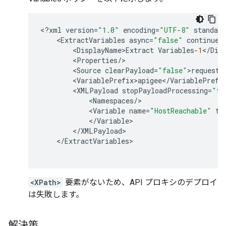
<
?
xml
version
=
"1.0"
encoding
=
"UTF-8"
standalo
<
ExtractVariables
async
=
"false"
continueO
<
DisplayName>Extract
Variables
-
1
<
/
Dis
<
Properties
/
<
Source
clearPayload
=
"false"
>
request
<
<
VariablePrefix>apigee
<
/
VariablePrefi
<
XMLPayload
stopPayloadProcessing
=
"fa
<
Namespaces
/
<
Variable
name
=
"HostReachable"
ty
<
/
Variable
<
/
XMLPayload
<
/
ExtractVariables
<XPath>
要素がないため、API プロキシのデプロイ
は失敗します。
解決策