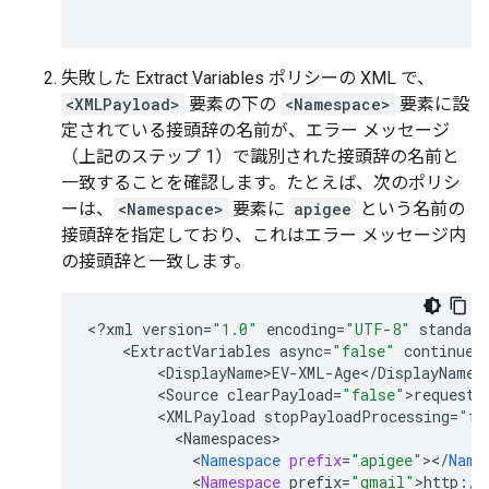
失敗した Extract Variables ポリシーの XML で、
<XMLPayload>
要素の下の
<Namespace>
要素に設
定されている接頭辞の名前が、エラー メッセージ
（上記のステップ 1）で識別された接頭辞の名前と
一致することを確認します。たとえば、次のポリシ
ーは、
<Namespace>
要素に
apigee
という名前の
接頭辞を指定しており、これはエラー メッセージ内
の接頭辞と一致します。
<
?
xml
version
=
"1.0"
encoding
=
"UTF-8"
standalo
<
ExtractVariables
async
=
"false"
continueO
<
DisplayName>EV
-
XML
-
Age
<
/
DisplayName
<
Source
clearPayload
=
"false"
>
request
<
<
XMLPayload
stopPayloadProcessing
=
"fa
<
Namespaces
<
Namespace
prefix
=
"apigee"
><
/
Name
<
Namespace
prefix
=
"gmail"
>
http
:
//