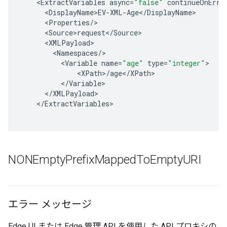
<
ExtractVariables
async
=
"false"
continueOnErro
<
DisplayName>EV
-
XML
-
Age
<
/
DisplayName
<
Properties
/
<
Source>request
<
/
Source
<
XMLPayload
<
Namespaces
/
<
Variable
name
=
"age"
type
=
"integer"
<
XPath
>
/
age
<
/
XPath
<
/
Variable
<
/
XMLPayload
<
/
ExtractVariables
NONEmpty
Prefix
Mapped
To
Empty
URI
エラー メッセージ
Edge UI または Edge 管理 API を使用した API プロキシの