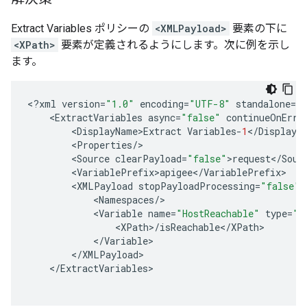
Extract Variables ポリシーの
<XMLPayload>
要素の下に
<XPath>
要素が定義されるようにします。次に例を示し
ます。
<
?
xml
version
=
"1.0"
encoding
=
"UTF-8"
standalone
=
"
<
ExtractVariables
async
=
"false"
continueOnErro
<
DisplayName>Extract
Variables
-
1
<
/
DisplayN
<
Properties
/
<
Source
clearPayload
=
"false"
>
request
<
/
Sour
<
VariablePrefix>apigee
<
/
VariablePrefix
<
XMLPayload
stopPayloadProcessing
=
"false"
<
Namespaces
/
<
Variable
name
=
"HostReachable"
type
=
"b
<
XPath
>
/
isReachable
<
/
XPath
<
/
Variable
<
/
XMLPayload
<
/
ExtractVariables