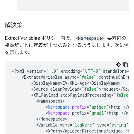
解決策
Extract Variables ポリシー内で、
<Namespace>
要素内の
接頭辞ごとに定義が 1 つのみとなるようにします。次に例
を示します。
<
?
xml
version
=
"1.0"
encoding
=
"UTF-8"
standalone
=
"
<
ExtractVariables
async
=
"false"
continueOnErro
<
DisplayName>EV
-
XML
-
Age
<
/
DisplayName
<
Source
clearPayload
=
"false"
>
request
<
/
Sour
<
XMLPayload
stopPayloadProcessing
=
"false"
<
Namespaces
<
Namespace
prefix
=
"apigee"
>
http
:
//
ww
<
Namespace
prefix
=
"gmail"
>
http
:
//
mai
<
/
Namespaces
<
Variable
name
=
"legName"
type
=
"string"
<
XPath
>
/
apigee
:
Directions
/
apigee
:
rou