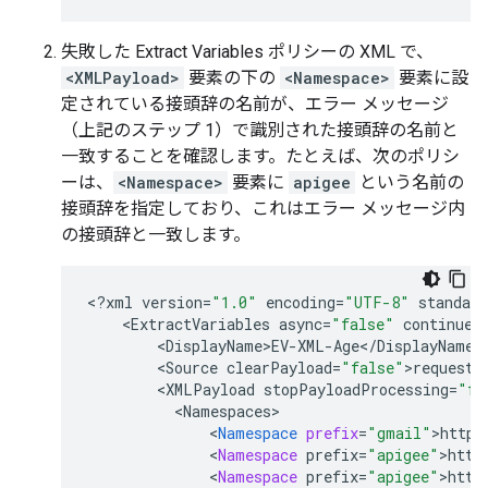
失敗した Extract Variables ポリシーの XML で、
<XMLPayload>
要素の下の
<Namespace>
要素に設
定されている接頭辞の名前が、エラー メッセージ
（上記のステップ 1）で識別された接頭辞の名前と
一致することを確認します。たとえば、次のポリシ
ーは、
<Namespace>
要素に
apigee
という名前の
接頭辞を指定しており、これはエラー メッセージ内
の接頭辞と一致します。
<
?
xml
version
=
"1.0"
encoding
=
"UTF-8"
standalo
<
ExtractVariables
async
=
"false"
continueO
<
DisplayName>EV
-
XML
-
Age
<
/
DisplayName
<
Source
clearPayload
=
"false"
>
request
<
<
XMLPayload
stopPayloadProcessing
=
"fa
<
Namespaces
<
Namespace
prefix
=
"gmail"
>
http
:
<
Namespace
prefix
=
"apigee"
>
http
<
Namespace
prefix
=
"apigee"
>
http