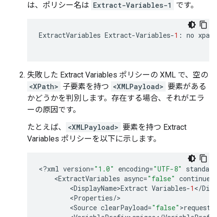
は、ポリシー名は
Extract-Variables-1
です。
ExtractVariables
Extract
-
Variables
-
1
:
no
xpat
失敗した Extract Variables ポリシーの XML で、空の
<XPath>
子要素を持つ
<XMLPayload>
要素がある
かどうかを判別します。存在する場合、それがエラ
ーの原因です。
たとえば、
<XMLPayload>
要素を持つ Extract
Variables ポリシーを以下に示します。
<
?
xml
version
=
"1.0"
encoding
=
"UTF-8"
standalo
<
ExtractVariables
async
=
"false"
continueO
<
DisplayName>Extract
Variables
-
1
<
/
Dis
<
Properties
/
<
Source
clearPayload
=
"false"
>
request
<