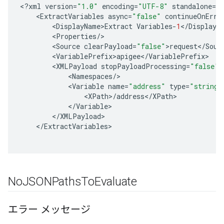
<
?
xml
version
=
"1.0"
encoding
=
"UTF-8"
standalone
=
"
<
ExtractVariables
async
=
"false"
continueOnErro
<
DisplayName>Extract
Variables
-
1
<
/
DisplayN
<
Properties
/
<
Source
clearPayload
=
"false"
>
request
<
/
Sour
<
VariablePrefix>apigee
<
/
VariablePrefix
<
XMLPayload
stopPayloadProcessing
=
"false"
<
Namespaces
/
<
Variable
name
=
"address"
type
=
"string"
<
XPath
>
/
address
<
/
XPath
<
/
Variable
<
/
XMLPayload
<
/
ExtractVariables
No
JSONPaths
To
Evaluate
エラー メッセージ