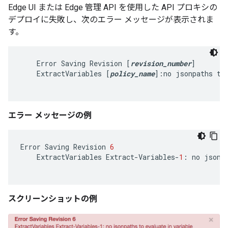
Edge UI または Edge 管理 API を使用した API プロキシの
デプロイに失敗し、次のエラー メッセージが表示されま
す。
    Error Saving Revision [
revision_number
]

    ExtractVariables [
policy_name
]:no jsonpaths to 
エラー メッセージの例
Error
Saving
Revision
6
ExtractVariables
Extract
-
Variables
-
1
:
no
jsonp
スクリーンショットの例