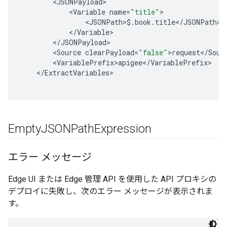
<
JSONPayload
<
Variable
name
=
"title"
<
JSONPath
>
$.
book
.
title
<
/
JSONPath
<
/
Variable
<
/
JSONPayload
<
Source
clearPayload
=
"false"
>
request
<
/
Sour
<
VariablePrefix>apigee
<
/
VariablePrefix
<
/
ExtractVariables
Empty
JSONPath
Expression
エラー メッセージ
Edge UI または Edge 管理 API を使用した API プロキシの
デプロイに失敗し、次のエラー メッセージが表示されま
す。