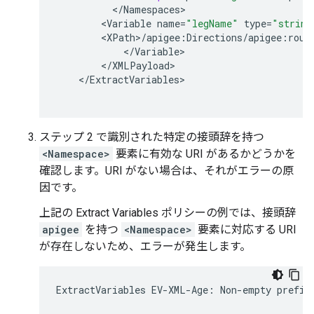
<
/
Namespaces
<
Variable
name
=
"legName"
type
=
"string
<
XPath
>
/
apigee
:
Directions
/
apigee
:
rout
<
/
Variable
<
/
XMLPayload
<
/
ExtractVariables
ステップ 2 で識別された特定の接頭辞を持つ
<Namespace>
要素に有効な URI があるかどうかを
確認します。URI がない場合は、それがエラーの原
因です。
上記の Extract Variables ポリシーの例では、接頭辞
apigee
を持つ
<Namespace>
要素に対応する URI
が存在しないため、エラーが発生します。
ExtractVariables EV-XML-Age: Non-empty prefix 