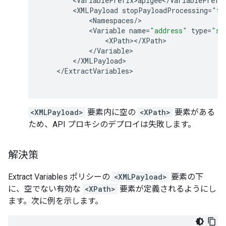
<
VariablePrefix>apigee
<
/
VariablePrefi
<
XMLPayload
stopPayloadProcessing
=
"fa
<
Namespaces
/
<
Variable
name
=
"address"
type
=
"st
<
XPath
><
/
XPath
<
/
Variable
<
/
XMLPayload
<
/
ExtractVariables
<XMLPayload>
要素内に空の
<XPath>
要素がある
ため、API プロキシのデプロイは失敗します。
解決策
Extract Variables ポリシーの
<XMLPayload>
要素の下
に、空でない有効な
<XPath>
要素が定義されるようにし
ます。次に例を示します。