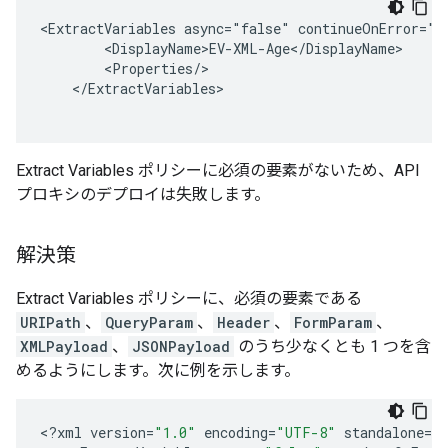
<ExtractVariables async="false" continueOnError="f
        <DisplayName>EV-XML-Age</DisplayName>

        <Properties/>

    </ExtractVariables>

Extract Variables ポリシーに必須の要素がないため、API
プロキシのデプロイは失敗します。
解決策
Extract Variables ポリシーに、必須の要素である
URIPath
、
QueryParam
、
Header
、
FormParam
、
XMLPayload
、
JSONPayload
のうち少なくとも 1 つを含
めるようにします。次に例を示します。
<
?
xml
version
=
"1.0"
encoding
=
"UTF-8"
standalone
=
"