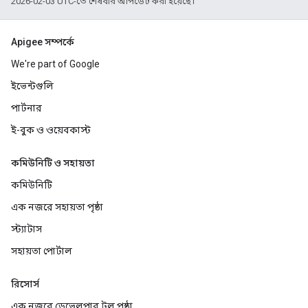
2026-02-03 UTC-তে শেষবার আপডেট করা হয়েছে।
Apigee সম্পর্কে
We're part of Google
ইভেন্টগুলি
পার্টনার
ই-বুক ও ওয়েবকাস্ট
কমিউনিটি ও সহায়তা
কমিউনিটি
এক নজরে সহায়তা পৃষ্ঠা
স্ট্যাটাস
সহায়তা পোর্টাল
রিসোর্স
এক নজরে ডেভেলপার টুল পৃষ্ঠা