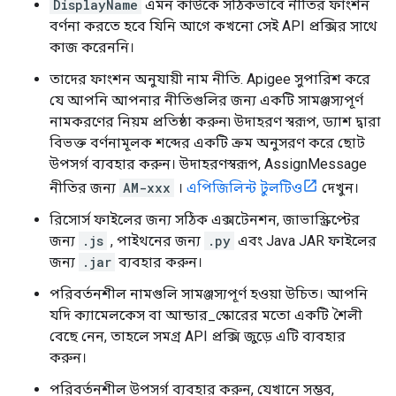
DisplayName
এমন কাউকে সঠিকভাবে নীতির ফাংশন
বর্ণনা করতে হবে যিনি আগে কখনো সেই API প্রক্সির সাথে
কাজ করেননি।
তাদের ফাংশন অনুযায়ী নাম নীতি. Apigee সুপারিশ করে
যে আপনি আপনার নীতিগুলির জন্য একটি সামঞ্জস্যপূর্ণ
নামকরণের নিয়ম প্রতিষ্ঠা করুন৷ উদাহরণ স্বরূপ, ড্যাশ দ্বারা
বিভক্ত বর্ণনামূলক শব্দের একটি ক্রম অনুসরণ করে ছোট
উপসর্গ ব্যবহার করুন। উদাহরণস্বরূপ, AssignMessage
নীতির জন্য
AM-xxx
।
এপিজিলিন্ট টুলটিও
দেখুন।
রিসোর্স ফাইলের জন্য সঠিক এক্সটেনশন, জাভাস্ক্রিপ্টের
জন্য
.js
, পাইথনের জন্য
.py
এবং Java JAR ফাইলের
জন্য
.jar
ব্যবহার করুন।
পরিবর্তনশীল নামগুলি সামঞ্জস্যপূর্ণ হওয়া উচিত। আপনি
যদি ক্যামেলকেস বা আন্ডার_স্কোরের মতো একটি শৈলী
বেছে নেন, তাহলে সমগ্র API প্রক্সি জুড়ে এটি ব্যবহার
করুন।
পরিবর্তনশীল উপসর্গ ব্যবহার করুন, যেখানে সম্ভব,