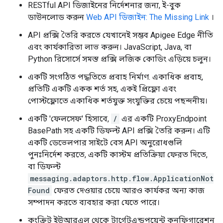
RESTful API ডিজাইনের নির্দেশনার জন্য, ই-বুক
ডাউনলোড করুন
Web API ডিজাইন: The Missing Link
।
API প্রক্সি তৈরি করতে যেখানেই সম্ভব Apigee Edge নীতি
এবং কার্যকারিতা লাভ করুন। JavaScript, Java, বা
Python রিসোর্সে সমস্ত প্রক্সি লজিক কোডিং এড়িয়ে চলুন।
একটি সংগঠিত পদ্ধতিতে প্রবাহ নির্মাণ. একাধিক প্রবাহ,
প্রতিটি একটি একক শর্ত সহ, একই প্রিফ্লো এবং
পোস্টফ্লোতে একাধিক শর্তযুক্ত সংযুক্তির চেয়ে পছন্দনীয়।
একটি 'ফেলসেফ' হিসাবে,
/
এর একটি ProxyEndpoint
BasePath সহ একটি ডিফল্ট API প্রক্সি তৈরি করুন। এটি
একটি ডেভেলপার সাইটে বেস API অনুরোধগুলি
পুনঃনির্দেশ করতে, একটি কাস্টম প্রতিক্রিয়া ফেরত দিতে,
বা ডিফল্ট
messaging.adaptors.http.flow.ApplicationNot
Found
ফেরত দেওয়ার চেয়ে আরও কার্যকর অন্য কাজ
সম্পাদন করতে ব্যবহার করা যেতে পারে।
কংক্রিট ইউআরএল থেকে টার্গেটএন্ডপয়েন্ট কনফিগারেশন