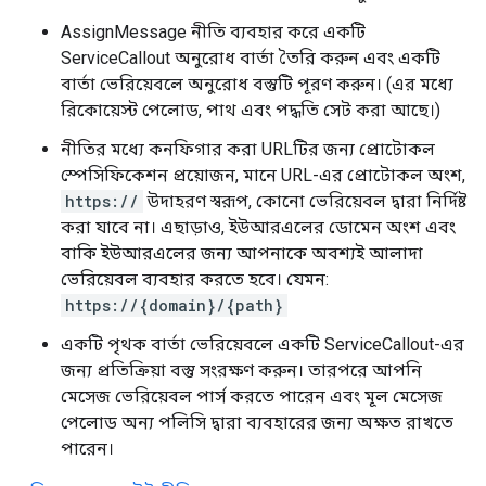
AssignMessage নীতি ব্যবহার করে একটি
ServiceCallout অনুরোধ বার্তা তৈরি করুন এবং একটি
বার্তা ভেরিয়েবলে অনুরোধ বস্তুটি পূরণ করুন। (এর মধ্যে
রিকোয়েস্ট পেলোড, পাথ এবং পদ্ধতি সেট করা আছে।)
নীতির মধ্যে কনফিগার করা URLটির জন্য প্রোটোকল
স্পেসিফিকেশন প্রয়োজন, মানে URL-এর প্রোটোকল অংশ,
https://
উদাহরণ স্বরূপ, কোনো ভেরিয়েবল দ্বারা নির্দিষ্ট
করা যাবে না। এছাড়াও, ইউআরএলের ডোমেন অংশ এবং
বাকি ইউআরএলের জন্য আপনাকে অবশ্যই আলাদা
ভেরিয়েবল ব্যবহার করতে হবে। যেমন:
https://{domain}/{path}
একটি পৃথক বার্তা ভেরিয়েবলে একটি ServiceCallout-এর
জন্য প্রতিক্রিয়া বস্তু সংরক্ষণ করুন। তারপরে আপনি
মেসেজ ভেরিয়েবল পার্স করতে পারেন এবং মূল মেসেজ
পেলোড অন্য পলিসি দ্বারা ব্যবহারের জন্য অক্ষত রাখতে
পারেন।