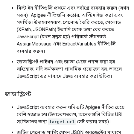
বিল্ট-ইন নীতিগুলি প্রথমে এবং সর্বাগ্রে ব্যবহার করুন (যখন
সম্ভব)। Apigee নীতিগুলি কঠোর, অপ্টিমাইজ করা এবং
সমর্থিত। উদাহরণস্বরূপ, পেলোড তৈরি করতে, পেলোড
(XPath, JSONPath) ইত্যাদি থেকে তথ্য বের করতে
JavaScript (যখন সম্ভব হয়) পরিবর্তে স্ট্যান্ডার্ড
AssignMessage এবং ExtractVariables নীতিগুলি
ব্যবহার করুন।
জাভাস্ক্রিপ্ট পাইথন এবং জাভা থেকে পছন্দ করা হয়।
যাইহোক, যদি কর্মক্ষমতা প্রাথমিক প্রয়োজন হয়, তাহলে
JavaScript এর মাধ্যমে Java ব্যবহার করা উচিত।
জাভাস্ক্রিপ্ট
JavaScript ব্যবহার করুন যদি এটি Apigee নীতির চেয়ে
বেশি স্বজ্ঞাত হয় (উদাহরণস্বরূপ, অনেকগুলি বিভিন্ন URI
সংমিশ্রণের জন্য
target.url
সেট করার সময়)।
জটিল পেলোড পার্সিং যেমন JSON অবজেক্টের মাধ্যমে