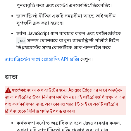
পুনরাবৃত্তি করা এবং বেস64 এনকোডিং/ডিকোডিং।
জাভাস্ক্রিপ্ট নীতির একটি সময়সীমা আছে, তাই অসীম
লুপগুলি ব্লক করা হয়েছে৷
সর্বদা JavaScript ধাপ ব্যবহার করুন এবং ফাইলগুলিকে
jsc
সম্পদ ফোল্ডারে রাখুন। জাভাস্ক্রিপ্ট পলিসি টাইপ
ডিপ্লয়মেন্টের সময় কোডটিকে প্রাক-কম্পাইল করে।
জাভাস্ক্রিপ্টের সাথে প্রোগ্রামিং API প্রক্সি
দেখুন।
জাভা
সতর্কতা:
জাভা কলআউটের জন্য, Apigee Edge এর সাথে অন্তর্ভুক্ত
জাভা লাইব্রেরির উপর নির্ভরতা সমর্থিত নয়। এই লাইব্রেরিগুলি শুধুমাত্র এজ
পণ্য কার্যকারিতার জন্য, এবং কোনও গ্যারান্টি নেই যে একটি লাইব্রেরি
রিলিজ থেকে রিলিজ পর্যন্ত উপলব্ধ থাকবে৷
কর্মক্ষমতা সর্বোচ্চ অগ্রাধিকার হলে Java ব্যবহার করুন,
অথবা যদি জাভাস্ক্রিপ্টে যুক্তি প্রয়োগ করা না যায়।