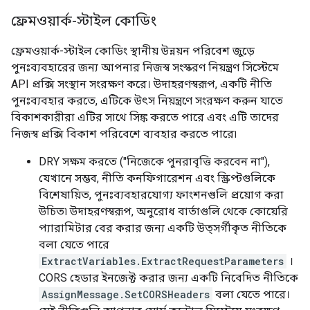
ফ্রেমওয়ার্ক-স্টাইল কোডিং
ফ্রেমওয়ার্ক-স্টাইল কোডিং স্থানীয় উন্নয়ন পরিবেশ জুড়ে
পুনঃব্যবহারের জন্য আপনার নিজস্ব সংস্করণ নিয়ন্ত্রণ সিস্টেমে
API প্রক্সি সংস্থান সংরক্ষণ করে। উদাহরণস্বরূপ, একটি নীতি
পুনঃব্যবহার করতে, এটিকে উৎস নিয়ন্ত্রণে সংরক্ষণ করুন যাতে
বিকাশকারীরা এটির সাথে সিঙ্ক করতে পারে এবং এটি তাদের
নিজস্ব প্রক্সি বিকাশ পরিবেশে ব্যবহার করতে পারে৷
DRY সক্ষম করতে ("নিজেকে পুনরাবৃত্তি করবেন না"),
যেখানে সম্ভব, নীতি কনফিগারেশন এবং স্ক্রিপ্টগুলিকে
বিশেষায়িত, পুনঃব্যবহারযোগ্য ফাংশনগুলি প্রয়োগ করা
উচিত৷ উদাহরণস্বরূপ, অনুরোধ বার্তাগুলি থেকে কোয়েরি
প্যারামিটার বের করার জন্য একটি উত্সর্গীকৃত নীতিকে
বলা যেতে পারে
ExtractVariables.ExtractRequestParameters
।
CORS হেডার ইনজেক্ট করার জন্য একটি নিবেদিত নীতিকে
AssignMessage.SetCORSHeaders
বলা যেতে পারে।