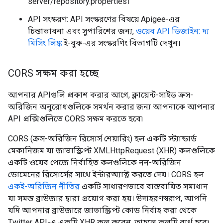
server/repository.properties।
API সংস্করণ: API সংস্করণের বিষয়ে Apigee-এর
চিন্তাভাবনা এবং সুপারিশের জন্য,
ওয়েব API ডিজাইন: দ্য
মিসিং লিঙ্ক
ই-বুক-এর সংস্করণিং বিভাগটি দেখুন।
CORS সক্ষম করা হচ্ছে
আপনার APIগুলি প্রকাশ করার আগে, ক্লায়েন্ট-সাইড ক্রস-
অরিজিন অনুরোধগুলিকে সমর্থন করার জন্য আপনাকে আপনার
API প্রক্সিগুলিতে CORS সক্ষম করতে হবে৷
CORS (ক্রস-অরিজিন রিসোর্স শেয়ারিং) হল একটি স্ট্যান্ডার্ড
মেকানিজম যা জাভাস্ক্রিপ্ট XMLHttpRequest (XHR) কলগুলিকে
একটি ওয়েব পেজে নির্বাহিত কলগুলিকে নন-অরিজিন
ডোমেনের রিসোর্সের সাথে ইন্টারঅ্যাক্ট করতে দেয়। CORS হল
একই-অরিজিন নীতির
একটি সাধারণভাবে বাস্তবায়িত সমাধান
যা সমস্ত ব্রাউজার দ্বারা প্রয়োগ করা হয়। উদাহরণস্বরূপ, আপনি
যদি আপনার ব্রাউজারে জাভাস্ক্রিপ্ট কোড নির্বাহ করা থেকে
Twitter API-এ একটি XHR কল করেন, তাহলে কলটি ব্যর্থ হবে৷