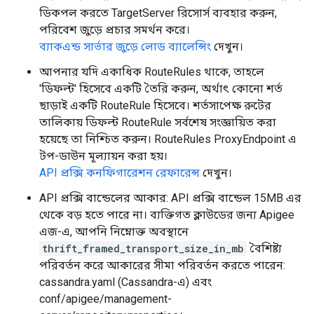
ডিকপল করতে TargetServer রিসোর্স ব্যবহার করুন,
পরিবেশ জুড়ে প্রচার সমর্থন করে।
ব্যাকএন্ড সার্ভার জুড়ে লোড ব্যালেন্সিং
দেখুন।
আপনার যদি একাধিক RouteRules থাকে, তাহলে
'ডিফল্ট' হিসেবে একটি তৈরি করুন, অর্থাৎ কোনো শর্ত
ছাড়াই একটি RouteRule হিসেবে। শর্তসাপেক্ষ রুটের
তালিকায় ডিফল্ট RouteRule সর্বশেষ সংজ্ঞায়িত করা
হয়েছে তা নিশ্চিত করুন। RouteRules ProxyEndpoint এ
টপ-ডাউন মূল্যায়ন করা হয়।
API প্রক্সি কনফিগারেশন রেফারেন্স
দেখুন।
API প্রক্সি বান্ডেলের আকার: API প্রক্সি বান্ডেল 15MB এর
থেকে বড় হতে পারে না। ব্যক্তিগত ক্লাউডের জন্য Apigee
এজ-এ, আপনি নিম্নোক্ত অবস্থানে
thrift_framed_transport_size_in_mb
বৈশিষ্ট্য
পরিবর্তন করে আকারের সীমা পরিবর্তন করতে পারেন:
cassandra.yaml (Cassandra-এ) এবং
conf/apigee/management-