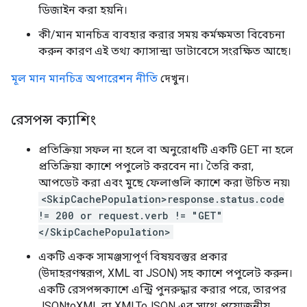
ডিজাইন করা হয়নি।
কী/মান মানচিত্র ব্যবহার করার সময় কর্মক্ষমতা বিবেচনা
করুন কারণ এই তথ্য ক্যাসান্দ্রা ডাটাবেসে সংরক্ষিত আছে।
মূল মান মানচিত্র অপারেশন নীতি
দেখুন।
রেসপন্স ক্যাশিং
প্রতিক্রিয়া সফল না হলে বা অনুরোধটি একটি GET না হলে
প্রতিক্রিয়া ক্যাশে পপুলেট করবেন না। তৈরি করা,
আপডেট করা এবং মুছে ফেলাগুলি ক্যাশে করা উচিত নয়৷
<SkipCachePopulation>response.status.code
!= 200 or request.verb != "GET"
</SkipCachePopulation>
একটি একক সামঞ্জস্যপূর্ণ বিষয়বস্তুর প্রকার
(উদাহরণস্বরূপ, XML বা JSON) সহ ক্যাশে পপুলেট করুন।
একটি রেসপন্সক্যাশে এন্ট্রি পুনরুদ্ধার করার পরে, তারপর
JSONtoXML বা XMLToJSON এর সাথে প্রয়োজনীয়