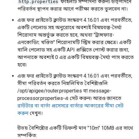
http.properties
ফাইলটি সম্পাদনা করুন৷ উত্পাদনে
পরিবর্তন স্থাপন করার আগে পরীক্ষা করতে ভুলবেন না।
এজ ফর প্রাইভেট ক্লাউড সংস্করণ 4.16.01 এবং পরবর্তীতে,
একটি পেলোড সহ অনুরোধে অবশ্যই বিষয়বস্তু-দৈর্ঘ্য
শিরোনাম অন্তর্ভুক্ত করতে হবে, অথবা "ট্রান্সফার-
এনকোডিং: খণ্ডিত" শিরোনামটি স্ট্রিম করার ক্ষেত্রে। একটি
খালি পেলোড সহ একটি API প্রক্সিতে পোস্ট করার জন্য,
আপনাকে অবশ্যই 0 এর একটি বিষয়বস্তু-দৈর্ঘ্য পাস করতে
হবে৷
এজ ফর প্রাইভেট ক্লাউড সংস্করণ 4.16.01 এবং পরবর্তীতে,
সীমা পরিবর্তন করতে নিম্নলিখিত বৈশিষ্ট্যগুলি
/opt/apigee/router.properties বা message-
processor.properties-এ সেট করুন৷ আরও জানতে
রাউটার বা বার্তা প্রসেসরে বার্তার আকারের সীমা সেট
করুন
দেখুন।
উভয় বৈশিষ্ট্যের একটি ডিফল্ট মান "10m" 10MB এর সাথে
সম্পর্কিত: