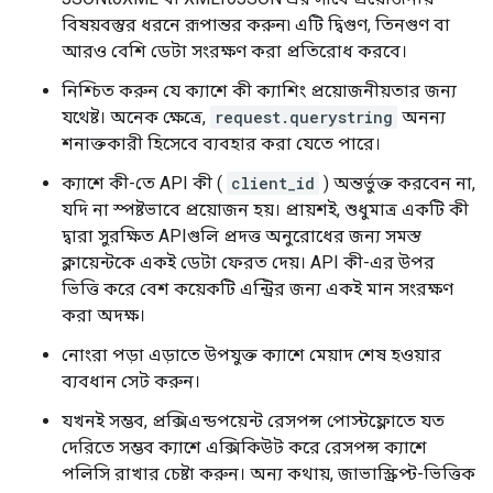
বিষয়বস্তুর ধরনে রূপান্তর করুন৷ এটি দ্বিগুণ, তিনগুণ বা
আরও বেশি ডেটা সংরক্ষণ করা প্রতিরোধ করবে।
নিশ্চিত করুন যে ক্যাশে কী ক্যাশিং প্রয়োজনীয়তার জন্য
যথেষ্ট। অনেক ক্ষেত্রে,
request.querystring
অনন্য
শনাক্তকারী হিসেবে ব্যবহার করা যেতে পারে।
ক্যাশে কী-তে API কী (
client_id
) অন্তর্ভুক্ত করবেন না,
যদি না স্পষ্টভাবে প্রয়োজন হয়। প্রায়শই, শুধুমাত্র একটি কী
দ্বারা সুরক্ষিত APIগুলি প্রদত্ত অনুরোধের জন্য সমস্ত
ক্লায়েন্টকে একই ডেটা ফেরত দেয়। API কী-এর উপর
ভিত্তি করে বেশ কয়েকটি এন্ট্রির জন্য একই মান সংরক্ষণ
করা অদক্ষ।
নোংরা পড়া এড়াতে উপযুক্ত ক্যাশে মেয়াদ শেষ হওয়ার
ব্যবধান সেট করুন।
যখনই সম্ভব, প্রক্সিএন্ডপয়েন্ট রেসপন্স পোস্টফ্লোতে যত
দেরিতে সম্ভব ক্যাশে এক্সিকিউট করে রেসপন্স ক্যাশে
পলিসি রাখার চেষ্টা করুন। অন্য কথায়, জাভাস্ক্রিপ্ট-ভিত্তিক