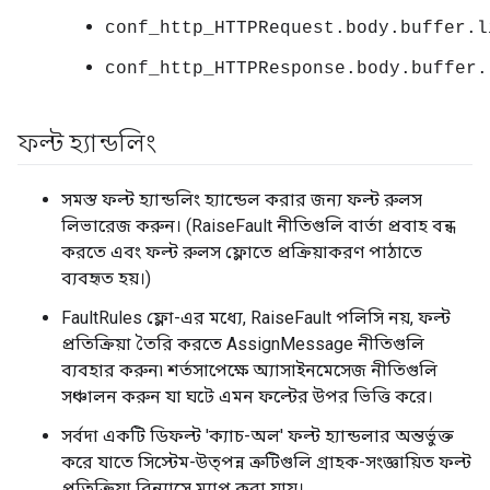
conf_http_HTTPRequest.body.buffer.l
conf_http_HTTPResponse.body.buffer.
ফল্ট হ্যান্ডলিং
সমস্ত ফল্ট হ্যান্ডলিং হ্যান্ডেল করার জন্য ফল্ট রুলস
লিভারেজ করুন। (RaiseFault নীতিগুলি বার্তা প্রবাহ বন্ধ
করতে এবং ফল্ট রুলস ফ্লোতে প্রক্রিয়াকরণ পাঠাতে
ব্যবহৃত হয়।)
FaultRules ফ্লো-এর মধ্যে, RaiseFault পলিসি নয়, ফল্ট
প্রতিক্রিয়া তৈরি করতে AssignMessage নীতিগুলি
ব্যবহার করুন৷ শর্তসাপেক্ষে অ্যাসাইনমেসেজ নীতিগুলি
সঞ্চালন করুন যা ঘটে এমন ফল্টের উপর ভিত্তি করে।
সর্বদা একটি ডিফল্ট 'ক্যাচ-অল' ফল্ট হ্যান্ডলার অন্তর্ভুক্ত
করে যাতে সিস্টেম-উত্পন্ন ত্রুটিগুলি গ্রাহক-সংজ্ঞায়িত ফল্ট
প্রতিক্রিয়া বিন্যাসে ম্যাপ করা যায়।