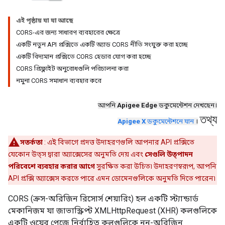
এই পৃষ্ঠায় যা যা আছে
CORS-এর জন্য সাধারণ ব্যবহারের ক্ষেত্রে
একটি নতুন API প্রক্সিতে একটি অ্যাড CORS নীতি সংযুক্ত করা হচ্ছে
একটি বিদ্যমান প্রক্সিতে CORS হেডার যোগ করা হচ্ছে
CORS প্রিফ্লাইট অনুরোধগুলি পরিচালনা করা
নমুনা CORS সমাধান ব্যবহার করে
আপনি
Apigee Edge
ডকুমেন্টেশন দেখছেন।
তথ্য
Apigee X
ডকুমেন্টেশনে যান
।
সতর্কতা
: এই বিভাগে প্রদত্ত উদাহরণগুলি আপনার API প্রক্সিতে
যেকোন উত্স দ্বারা অ্যাক্সেসের অনুমতি দেয় এবং
সেগুলি উত্পাদন
পরিবেশে ব্যবহার করার আগে
সুরক্ষিত করা উচিত৷ উদাহরণস্বরূপ, আপনি
API প্রক্সি অ্যাক্সেস করতে পারে এমন ডোমেনগুলিকে অনুমতি দিতে পারেন৷
CORS (ক্রস-অরিজিন রিসোর্স শেয়ারিং) হল একটি স্ট্যান্ডার্ড
মেকানিজম যা জাভাস্ক্রিপ্ট XMLHttpRequest (XHR) কলগুলিকে
একটি ওয়েব পেজে নির্বাহিত কলগুলিকে নন-অরিজিন