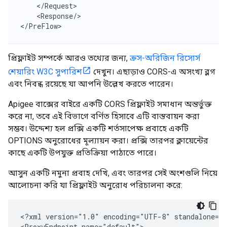
    </Request>

    <Response/>

</PreFlow>
প্রিফ্লাইট সম্পর্কে আরও তথ্যের জন্য,
ক্রস-অরিজিন রিসোর্স
শেয়ারিং W3C সুপারিশ
দেখুন। এছাড়াও CORS-এ অসংখ্য ব্লগ
এবং নিবন্ধ রয়েছে যা আপনি উল্লেখ করতে পারেন।
Apigee বাক্সের বাইরে একটি CORS প্রিফ্লাইট সমাধান অন্তর্ভুক্ত
করে না, তবে এই বিভাগে বর্ণিত হিসাবে এটি বাস্তবায়ন করা
সম্ভব। উদ্দেশ্য হল প্রক্সি একটি শর্তসাপেক্ষ প্রবাহে একটি
OPTIONS অনুরোধের মূল্যায়ন করা। প্রক্সি তারপর ক্লায়েন্টের
কাছে একটি উপযুক্ত প্রতিক্রিয়া পাঠাতে পারে।
আসুন একটি নমুনা প্রবাহ দেখি, এবং তারপর সেই অংশগুলি নিয়ে
আলোচনা করি যা প্রিফ্লাইট অনুরোধ পরিচালনা করে:
<?xml version="1.0" encoding="UTF-8" standalone="y
<ProxyEndpoint name="default">
