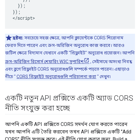
});
});
<
/
script
>
দ্রষ্টব্য:
সবচেয়ে সহজ ক্ষেত্রে, আপনি ক্লায়েন্টকে CORS শিরোনাম
ফেরত দিতে পারেন এবং ক্রস-অরিজিন অনুরোধ কাজ করবে। আরও
জটিল ক্ষেত্রে বিদ্যমান যেখানে একটি "প্রিফ্লাইট" অনুরোধ প্রয়োজন। আপনি
ক্রস-অরিজিন রিসোর্স শেয়ারিং W3C সুপারিশ
, সেইসাথে অসংখ্য নিবন্ধ
এবং ব্লগে প্রিফ্লাইট CORS অনুরোধগুলি সম্পর্কে পড়তে পারেন। এছাড়াও
নীচে "
CORS প্রিফ্লাইট অনুরোধগুলি পরিচালনা করা
" দেখুন৷
একটি নতুন API প্রক্সিতে একটি অ্যাড CORS
নীতি সংযুক্ত করা হচ্ছে
আপনি একটি API প্রক্সিতে CORS সমর্থন যোগ করতে পারেন
যখন আপনি এটি তৈরি করবেন তখন API প্রক্সিতে একটি "Add
CORS" নীতি সংযুক্ত করে। এই নীতি যোগ করার জন্য, Build a