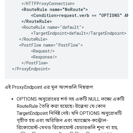
    </HTTPProxyConnection>

<RouteRule name="NoRoute">

        <Condition>request.verb == "OPTIONS" AND
    </RouteRule>
    <RouteRule name="default">

        <TargetEndpoint>default</TargetEndpoint>

   </RouteRule>

   <PostFlow name="PostFlow">

        <Request/>

        <Response/>

    </PostFlow>

</ProxyEndpoint>
এই ProxyEndpoint এর মূল অংশগুলি নিম্নরূপ:
OPTIONS অনুরোধের শর্ত সহ একটি NULL লক্ষ্যে একটি
RouteRule তৈরি করা হয়েছে। উল্লেখ্য যে কোন
TargetEndpoint নির্দিষ্ট নেই। যদি OPTIONS অনুরোধটি
গৃহীত হয় এবং অরিজিন এবং অ্যাক্সেস-কন্ট্রোল-
রিকোয়েস্ট-মেথড রিকোয়েস্ট হেডারগুলি শূন্য না হয়,