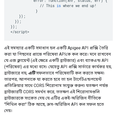
error
:
function
(
xhr
,
status
,
err
)
{
//
This
is
where
we
end
up
!
}
});
});
});
<
/
script
>
এই সমস্যার একটি সমাধান হল একটি Apigee API প্রক্সি তৈরি
করা যা পিছনের প্রান্তে পরিষেবা APIকে কল করে। মনে রাখবেন
যে এজ ক্লায়েন্ট (এই ক্ষেত্রে একটি ব্রাউজার) এবং ব্যাকএন্ড API
(পরিষেবা) এর মধ্যে বসে। যেহেতু API প্রক্সি সার্ভারে কার্যকর হয়,
ব্রাউজারে নয়,
এটি
সফলভাবে পরিষেবাটি কল করতে সক্ষম৷
তারপর, আপনাকে যা করতে হবে তা হল টার্গেটএন্ডপয়েন্ট
প্রতিক্রিয়ার সাথে CORS শিরোনাম সংযুক্ত করুন৷ যতক্ষণ পর্যন্ত
ব্রাউজারটি CORS সমর্থন করে, ততক্ষণ এই শিরোনামগুলি
ব্রাউজারকে সংকেত দেয় যে এটির একই-অরিজিন নীতিকে
"শিথিল করা" ঠিক আছে, ক্রস-অরিজিন API কল সফল হতে
দেয়।