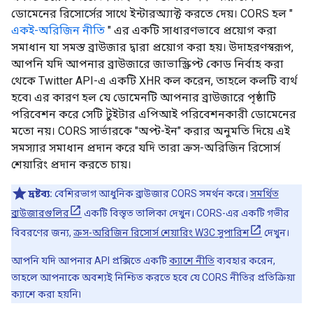
ডোমেনের রিসোর্সের সাথে ইন্টারঅ্যাক্ট করতে দেয়। CORS হল "
একই-অরিজিন নীতি
" এর একটি সাধারণভাবে প্রয়োগ করা
সমাধান যা সমস্ত ব্রাউজার দ্বারা প্রয়োগ করা হয়। উদাহরণস্বরূপ,
আপনি যদি আপনার ব্রাউজারে জাভাস্ক্রিপ্ট কোড নির্বাহ করা
থেকে Twitter API-এ একটি XHR কল করেন, তাহলে কলটি ব্যর্থ
হবে৷ এর কারণ হল যে ডোমেনটি আপনার ব্রাউজারে পৃষ্ঠাটি
পরিবেশন করে সেটি টুইটার এপিআই পরিবেশনকারী ডোমেনের
মতো নয়। CORS সার্ভারকে "অপ্ট-ইন" করার অনুমতি দিয়ে এই
সমস্যার সমাধান প্রদান করে যদি তারা ক্রস-অরিজিন রিসোর্স
শেয়ারিং প্রদান করতে চায়।
দ্রষ্টব্য:
বেশিরভাগ আধুনিক ব্রাউজার CORS সমর্থন করে।
সমর্থিত
ব্রাউজারগুলির
একটি বিস্তৃত তালিকা দেখুন। CORS-এর একটি গভীর
বিবরণের জন্য,
ক্রস-অরিজিন রিসোর্স শেয়ারিং W3C সুপারিশ
দেখুন।
আপনি যদি আপনার API প্রক্সিতে একটি
ক্যাশে নীতি
ব্যবহার করেন,
তাহলে আপনাকে অবশ্যই নিশ্চিত করতে হবে যে CORS নীতির প্রতিক্রিয়া
ক্যাশে করা হয়নি৷