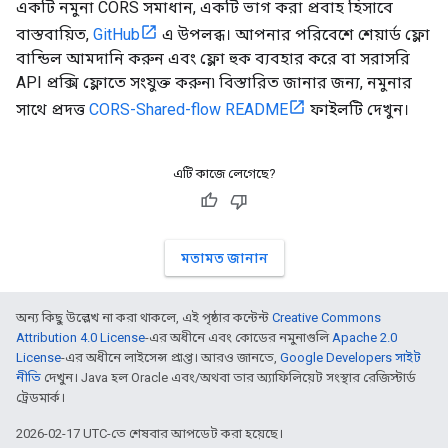
একটি নমুনা CORS সমাধান, একটি ভাগ করা প্রবাহ হিসাবে
বাস্তবায়িত,
GitHub
এ উপলব্ধ। আপনার পরিবেশে শেয়ার্ড ফ্লো
বান্ডিল আমদানি করুন এবং ফ্লো হুক ব্যবহার করে বা সরাসরি
API প্রক্সি ফ্লোতে সংযুক্ত করুন৷ বিস্তারিত জানার জন্য, নমুনার
সাথে প্রদত্ত
CORS-Shared-flow README
ফাইলটি দেখুন।
এটি কাজে লেগেছে?
মতামত জানান
অন্য কিছু উল্লেখ না করা থাকলে, এই পৃষ্ঠার কন্টেন্ট
Creative Commons
Attribution 4.0 License
-এর অধীনে এবং কোডের নমুনাগুলি
Apache 2.0
License
-এর অধীনে লাইসেন্স প্রাপ্ত। আরও জানতে,
Google Developers সাইট
নীতি
দেখুন। Java হল Oracle এবং/অথবা তার অ্যাফিলিয়েট সংস্থার রেজিস্টার্ড
ট্রেডমার্ক।
2026-02-17 UTC-তে শেষবার আপডেট করা হয়েছে।