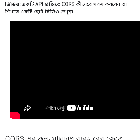
ভিডিও:
একটি API প্রক্সিতে CORS কীভাবে সক্ষম করবেন তা
শিখতে একটি ছোট ভিডিও দেখুন।
CORS-এর জন্য সাধারণ ব্যবহারের ক্ষেত্রে