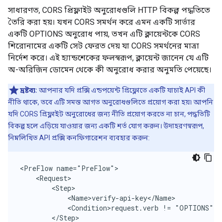
সাধারণত, CORS প্রিফ্লাইট অনুরোধগুলি HTTP বিকল্প পদ্ধতিতে
তৈরি করা হয়। যখন CORS সমর্থন করে এমন একটি সার্ভার
একটি OPTIONS অনুরোধ পায়, তখন এটি ক্লায়েন্টকে CORS
শিরোনামের একটি সেট ফেরত দেয় যা CORS সমর্থনের মাত্রা
নির্দেশ করে। এই হ্যান্ডশেকের ফলস্বরূপ, ক্লায়েন্ট জানেন যে এটি
অ-অরিজিন ডোমেন থেকে কী অনুরোধ করার অনুমতি পেয়েছে।
দ্রষ্টব্য:
আপনার যদি প্রক্সি এন্ডপয়েন্ট প্রিফ্লোতে একটি যাচাই API কী
নীতি থাকে, তবে এটি সমস্ত আগত অনুরোধগুলিতে প্রয়োগ করা হয়৷ আপনি
যদি CORS প্রিফ্লাইট অনুরোধের জন্য নীতি প্রয়োগ করতে না চান, পদ্ধতিটি
বিকল্প হলে এড়িয়ে যাওয়ার জন্য একটি শর্ত যোগ করুন। উদাহরণস্বরূপ,
নিম্নলিখিত API প্রক্সি কনফিগারেশন ব্যবহার করুন:
<PreFlow name="PreFlow">

    <Request>

        <Step>

            <Name>verify-api-key</Name>

            <Condition>request.verb != "OPTIONS"</C
        </Step>
