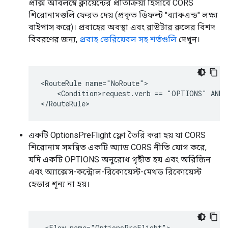
প্রক্সি অবিলম্বে ক্লায়েন্টের প্রতিক্রিয়া হিসাবে CORS
শিরোনামগুলি ফেরত দেয় (প্রকৃত ডিফল্ট "ব্যাকএন্ড" লক্ষ্য
বাইপাস করে)। প্রবাহের অবস্থা এবং রাউটার রুলের বিশদ
বিবরণের জন্য,
প্রবাহ ভেরিয়েবল সহ শর্তগুলি
দেখুন।
<RouteRule name="NoRoute">

    <Condition>request.verb == "OPTIONS" AND r
</RouteRule>
একটি OptionsPreFlight ফ্লো তৈরি করা হয় যা CORS
শিরোনাম সমন্বিত একটি অ্যাড CORS নীতি যোগ করে,
যদি একটি OPTIONS অনুরোধ গৃহীত হয় এবং অরিজিন
এবং অ্যাক্সেস-কন্ট্রোল-রিকোয়েস্ট-মেথড রিকোয়েস্ট
হেডার শূন্য না হয়।
 <Flow name="OptionsPreFlight">
