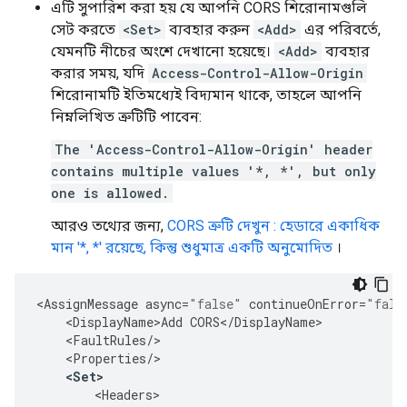
এটি সুপারিশ করা হয় যে আপনি CORS শিরোনামগুলি
সেট করতে
<Set>
ব্যবহার করুন
<Add>
এর পরিবর্তে,
যেমনটি নীচের অংশে দেখানো হয়েছে।
<Add>
ব্যবহার
করার সময়, যদি
Access-Control-Allow-Origin
শিরোনামটি ইতিমধ্যেই বিদ্যমান থাকে, তাহলে আপনি
নিম্নলিখিত ত্রুটিটি পাবেন:
The 'Access-Control-Allow-Origin' header
contains multiple values '*, *', but only
one is allowed.
আরও তথ্যের জন্য,
CORS ত্রুটি দেখুন : হেডারে একাধিক
মান '*, *' রয়েছে, কিন্তু শুধুমাত্র একটি অনুমোদিত
।
<
AssignMessage
async
=
"false"
continueOnError
=
"fals
<
DisplayName>Add
CORS
<
/
DisplayName
<
FaultRules
/
<
Properties
/
<
Set
>
<
Headers