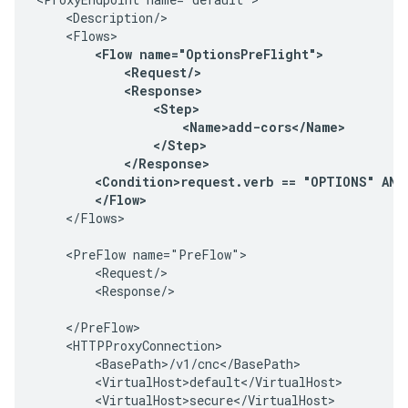
    <Description/>

    <Flows>

<Flow name="OptionsPreFlight">

            <Request/>

            <Response>

                <Step>

                    <Name>add-cors</Name>

                </Step>

            </Response>

        <Condition>request.verb == "OPTIONS" AND
        </Flow>
    </Flows>

    <PreFlow name="PreFlow">

        <Request/>

        <Response/>

    </PreFlow>

    <HTTPProxyConnection>

        <BasePath>/v1/cnc</BasePath>

        <VirtualHost>default</VirtualHost>

        <VirtualHost>secure</VirtualHost>
