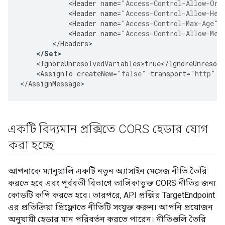
<
Header
name
=
"Access-Control-Allow-Ori
<
Header
name
=
"Access-Control-Allow-Hea
<
Header
name
=
"Access-Control-Max-Age"
>
<
Header
name
=
"Access-Control-Allow-Met
<
/
Headers
<
/
Set
>
<
IgnoreUnresolvedVariables>true
<
/
IgnoreUnresolv
<
AssignTo
createNew
=
"false"
transport
=
"http"
t
<
/
AssignMessage
>
একটি বিদ্যমান প্রক্সিতে CORS হেডার যোগ
করা হচ্ছে
আপনাকে ম্যানুয়ালি একটি নতুন অ্যাসাইন মেসেজ নীতি তৈরি
করতে হবে এবং পূর্ববর্তী বিভাগে তালিকাভুক্ত CORS নীতির জন্য
কোডটি কপি করতে হবে। তারপরে, API প্রক্সির TargetEndpoint
এর প্রতিক্রিয়া প্রিফ্লোতে নীতিটি সংযুক্ত করুন। আপনি প্রয়োজন
অনুযায়ী হেডার মান পরিবর্তন করতে পারেন। নীতিগুলি তৈরি