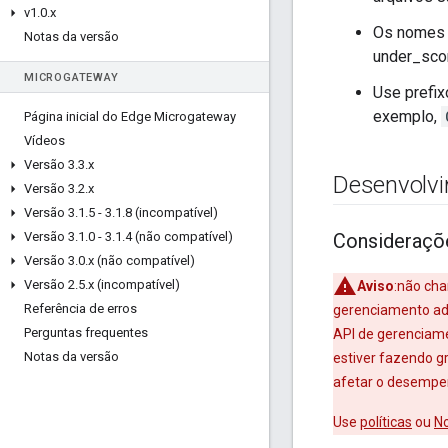
v1
.
0
.
x
Os nomes d
Notas da versão
under_scor
MICROGATEWAY
Use prefix
exemplo,
Página inicial do Edge Microgateway
Vídeos
Versão 3
.
3
.
x
Desenvolvi
Versão 3
.
2
.
x
Versão 3
.
1
.
5 - 3
.
1
.
8 (incompatível)
Versão 3
.
1
.
0 - 3
.
1
.
4 (não compatível)
Consideraçõe
Versão 3
.
0
.
x (não compatível)
Versão 2
.
5
.
x (incompatível)
Aviso
:não ch
Referência de erros
gerenciamento adm
Perguntas frequentes
API de gerenciame
Notas da versão
estiver fazendo g
afetar o desempen
Use
políticas
ou
No