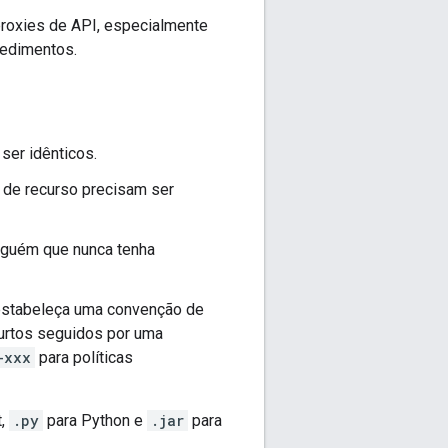
 proxies de API, especialmente
cedimentos.
ser idênticos.
o de recurso precisam ser
alguém que nunca tenha
estabeleça uma convenção de
curtos seguidos por uma
-xxx
para políticas
t,
.py
para Python e
.jar
para