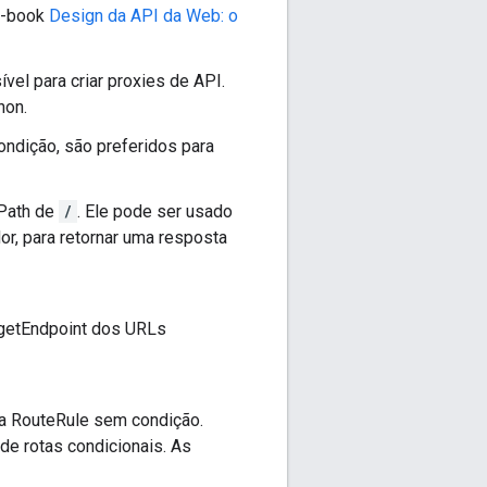
 e-book
Design da API da Web: o
el para criar proxies de API.
hon.
ondição, são preferidos para
ePath de
/
. Ele pode ser usado
or, para retornar uma resposta
rgetEndpoint dos URLs
ma RouteRule sem condição.
 de rotas condicionais. As