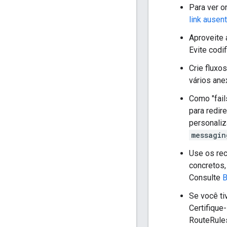
Para ver o
link ausen
Aproveite 
Evite codi
Crie fluxo
vários ane
Como "fail
para redir
personaliz
messagin
Use os rec
concretos,
Consulte
B
Se você ti
Certifique
RouteRules