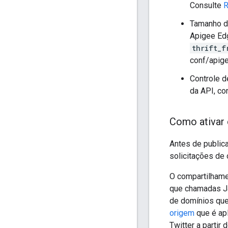
Consulte
R
Tamanho d
Apigee Edg
thrift_f
conf/apig
Controle d
da API, co
Como ativar
Antes de publica
solicitações de 
O compartilhame
que chamadas J
de domínios qu
origem
que é ap
Twitter a partir