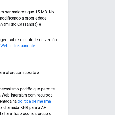
em ser maiores que 15 MB. No
 modificando a propriedade
.yaml (no Cassandra) e
igee sobre o controle de versão
Web: o link ausente
.
ara oferecer suporte a
 mecanismo padrão que permite
 Web interajam com recursos
entada na
política de mesma
ma chamada XHR para a API
falhará. Isso ocorre porque o