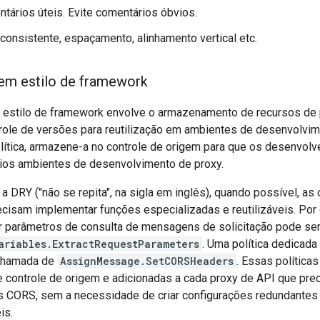
tários úteis. Evite comentários óbvios.
consistente, espaçamento, alinhamento vertical etc.
em estilo de framework
o estilo de framework envolve o armazenamento de recursos de 
role de versões para reutilização em ambientes de desenvolvime
política, armazene-a no controle de origem para que os desenvol
rios ambientes de desenvolvimento de proxy.
r a DRY ("não se repita", na sigla em inglês), quando possível, as
recisam implementar funções especializadas e reutilizáveis. Por
ir parâmetros de consulta de mensagens de solicitação pode s
ariables.ExtractRequestParameters
. Uma política dedicada
chamada de
AssignMessage.SetCORSHeaders
. Essas polític
 controle de origem e adicionadas a cada proxy de API que preci
 CORS, sem a necessidade de criar configurações redundantes 
is.