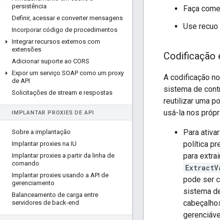
persistência
Faça comen
Definir
,
acessar e converter mensagens
Use recuo 
Incorporar código de procedimentos
Integrar recursos externos com
extensões
Codificação 
Adicionar suporte ao CORS
Expor um serviço SOAP como um proxy
A codificação n
de API
sistema de cont
Solicitações de stream e respostas
reutilizar uma 
usá-la nos próp
IMPLANTAR PROXIES DE API
Para ativa
Sobre a implantação
política p
Implantar proxies na IU
para extra
Implantar proxies a partir da linha de
comando
ExtractV
Implantar proxies usando a API de
pode ser 
gerenciamento
sistema de
Balanceamento de carga entre
cabeçalhos
servidores de back-end
gerenciáve