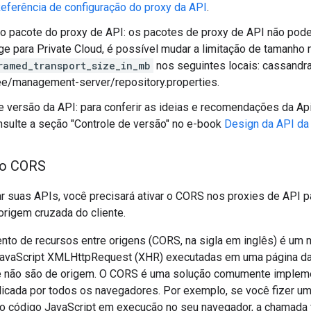
eferência de configuração do proxy da API
.
o pacote do proxy de API: os pacotes de proxy de API não pod
e para Private Cloud, é possível mudar a limitação de tamanho
ramed_transport_size_in_mb
nos seguintes locais: cassandra
ee/management-server/repository.properties.
e versão da API: para conferir as ideias e recomendações da Ap
nsulte a seção "Controle de versão" no e-book
Design da API da 
 o CORS
r suas APIs, você precisará ativar o CORS nos proxies de API p
origem cruzada do cliente.
nto de recursos entre origens (CORS, na sigla em inglês) é um
avaScript XMLHttpRequest (XHR) executadas em uma página da
e não são de origem. O CORS é uma solução comumente implem
licada por todos os navegadores. Por exemplo, se você fizer u
 do código JavaScript em execução no seu navegador, a chamada 