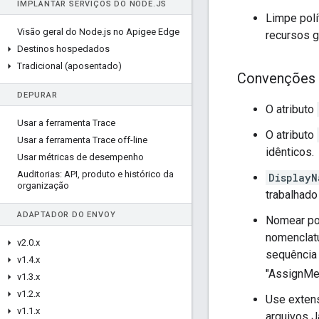
IMPLANTAR SERVIÇOS DO NODE
.
JS
Limpe polí
Visão geral do Node
.
js no Apigee Edge
recursos g
Destinos hospedados
Tradicional (aposentado)
Convenções 
DEPURAR
O atributo
Usar a ferramenta Trace
O atributo
Usar a ferramenta Trace off-line
idênticos.
Usar métricas de desempenho
Auditorias: API
,
produto e histórico da
DisplayN
organização
trabalhado
ADAPTADOR DO ENVOY
Nomear po
nomenclatu
v2
.
0
.
x
sequência 
v1
.
4
.
x
"AssignMe
v1
.
3
.
x
v1
.
2
.
x
Use exten
v1
.
1
.
x
arquivos J