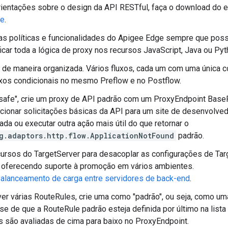
rientações sobre o design da API RESTful, faça o download do
te
.
as políticas e funcionalidades do Apigee Edge sempre que possív
ficar toda a lógica de proxy nos recursos JavaScript, Java ou Pyt
s de maneira organizada. Vários fluxos, cada um com uma única c
xos condicionais no mesmo Preflow e no Postflow.
safe", crie um proxy de API padrão com um ProxyEndpoint Bas
ecionar solicitações básicas da API para um site de desenvolved
ada ou executar outra ação mais útil do que retornar o
g.adaptors.http.flow.ApplicationNotFound
padrão.
ursos do TargetServer para desacoplar as configurações de Ta
 oferecendo suporte à promoção em vários ambientes.
alanceamento de carga entre servidores de back-end
.
ver várias RouteRules, crie uma como "padrão", ou seja, como u
-se de que a RouteRule padrão esteja definida por último na lista
 são avaliadas de cima para baixo no ProxyEndpoint.