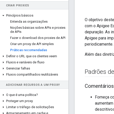
CRIAR PROXIES
Princípios básicos
O objetivo dest
Entenda as organizações
com o Apigee Ed
Noções básicas sobre APIs e proxies
depuração. As i
de APIs
Apigee para imp
Fazer o download dos proxies de API
periodicamente.
Criar um proxy de API simples
Práticas recomendadas
Além das diretr
Definir o URL que os clientes veem
Fluxos e variáveis de fluxo
Gerenciar falhas
Padrões de
Fluxos compartilhados reutilizáveis
Comentários
ADICIONAR RECURSOS A UM PROXY
O que é uma política?
Forneça co
Proteger um proxy
aumentam a
Limitar o tráfego de solicitações
descritivo
Armazenamento em cache e