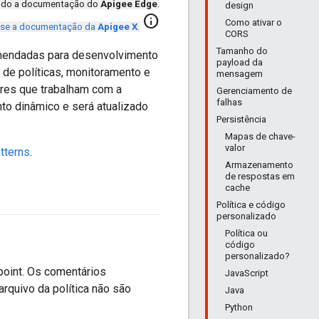
ando a documentação do
Apigee Edge
.
design
info
Como ativar o
se a documentação da
Apigee X
.
CORS
Tamanho do
omendadas para desenvolvimento
payload da
 de políticas, monitoramento e
mensagem
res que trabalham com a
Gerenciamento de
falhas
o dinâmico e será atualizado
Persistência
Mapas de chave-
valor
tterns
.
Armazenamento
de respostas em
cache
Política e código
personalizado
Política ou
código
personalizado?
point. Os comentários
JavaScript
rquivo da política não são
Java
Python