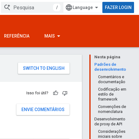
/
FAZER LOGIN
REFERÊNCIA
MAIS
Nesta página
Padrões de
desenvolvimento
Comentários e
documentação
Codificação em
Isso foi útil?
estilo de
framework
Convenções de
ENVIE COMENTÁRIOS
nomenclatura
Desenvolvimento
de proxy de API
Considerações
iniciais sobre