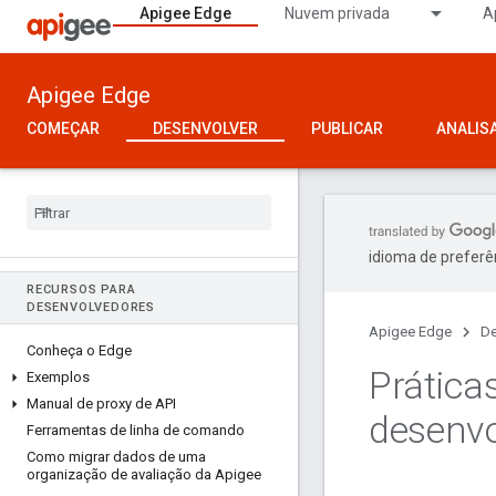
Apigee Edge
Nuvem privada
A
Apigee Edge
COMEÇAR
DESENVOLVER
PUBLICAR
ANALIS
idioma de preferê
RECURSOS PARA
DESENVOLVEDORES
Apigee Edge
De
Conheça o Edge
Prática
Exemplos
Manual de proxy de API
desenvo
Ferramentas de linha de comando
Como migrar dados de uma
organização de avaliação da Apigee