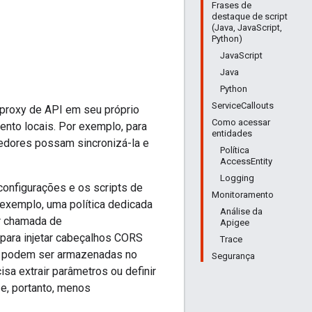
Frases de
destaque de script
(Java, JavaScript,
Python)
JavaScript
Java
Python
ServiceCallouts
proxy de API em seu próprio
Como acessar
nto locais. Por exemplo, para
entidades
vedores possam sincronizá-la e
Política
AccessEntity
Logging
 configurações e os scripts de
Monitoramento
 exemplo, uma política dedicada
Análise da
er chamada de
Apigee
 para injetar cabeçalhos CORS
Trace
as podem ser armazenadas no
Segurança
sa extrair parâmetros ou definir
e, portanto, menos