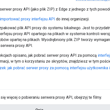
erwer proxy API (jako plik ZIP) z Edge z jednego z tych powod
importować proxy interfejsu API
do innej organizacji.
pakować plik API proxy do systemu lokalnego. Jest to przydat
terfejsu proxy API opartego na plikach w systemie kontroli wersj
obów opartej na plikach. Wyodrębniony plik ZIP tworzy wymagan
serwera proxy API.
kcjach opisano, jak pobrać serwer proxy API za pomocą
interfe
ormacji, w tym o korzystaniu ze skryptów, znajdziesz w tym pośc
ek: jak pobrać serwer proxy za pomocą interfejsu użytkownika i
ię więcej o pobieraniu serwera proxy API, obejrzyj te filmy.