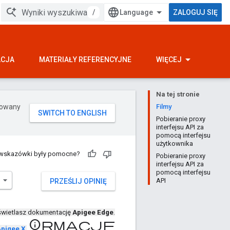
/
ZALOGUJ SIĘ
ACJA
MATERIAŁY REFERENCYJNE
WIĘCEJ
Na tej stronie
erowany
Filmy
Pobieranie proxy
interfejsu API za
pomocą interfejsu
użytkownika
 wskazówki były pomocne?
Pobieranie proxy
interfejsu API za
pomocą interfejsu
API
PRZEŚLIJ OPINIĘ
wietlasz dokumentację
Apigee Edge
.
Informacje
pigee X
.