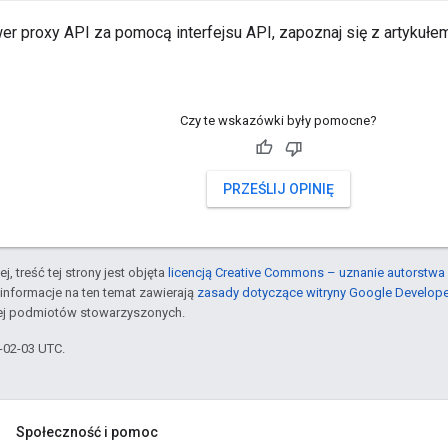
er proxy API za pomocą interfejsu API, zapoznaj się z artykuł
Czy te wskazówki były pomocne?
PRZEŚLIJ OPINIĘ
j, treść tej strony jest objęta
licencją Creative Commons – uznanie autorstwa 
informacje na ten temat zawierają
zasady dotyczące witryny Google Develop
jej podmiotów stowarzyszonych.
6-02-03 UTC.
Społeczność i pomoc