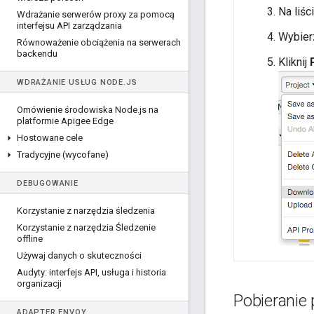
Na liśc
Wdrażanie serwerów proxy za pomocą
interfejsu API zarządzania
Wybie
Równoważenie obciążenia na serwerach
backendu
Kliknij
WDRAŻANIE USŁUG NODE
.
JS
Omówienie środowiska Node
.
js na
platformie Apigee Edge
Hostowane cele
Tradycyjne (wycofane)
DEBUGOWANIE
Korzystanie z narzędzia śledzenia
Korzystanie z narzędzia Śledzenie
offline
Używaj danych o skuteczności
Audyty: interfejs API
,
usługa i historia
organizacji
Pobieranie 
ADAPTER ENVOY