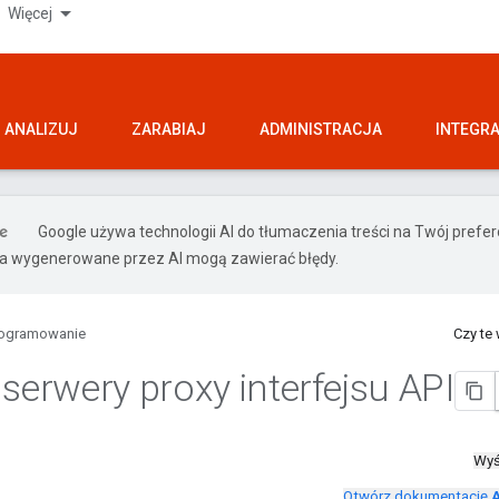
Więcej
ANALIZUJ
ZARABIAJ
ADMINISTRACJA
INTEGR
Google używa technologii AI do tłumaczenia treści na Twój pref
ia wygenerowane przez AI mogą zawierać błędy.
ogramowanie
Czy te
 serwery proxy interfejsu API
Wyś
Otwórz dokumentację
A