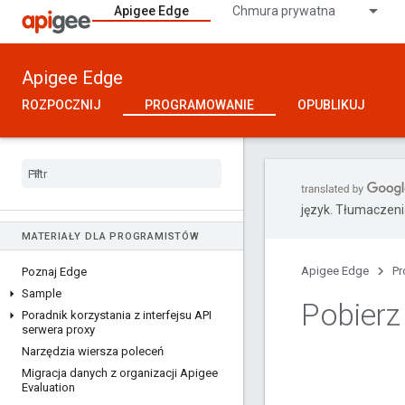
Apigee Edge
Chmura prywatna
Apigee Edge
ROZPOCZNIJ
PROGRAMOWANIE
OPUBLIKUJ
język. Tłumaczen
MATERIAŁY DLA PROGRAMISTÓW
Apigee Edge
Pr
Poznaj Edge
Sample
Pobierz
Poradnik korzystania z interfejsu API
serwera proxy
Narzędzia wiersza poleceń
Migracja danych z organizacji Apigee
Evaluation