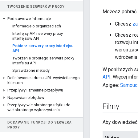
TWORZENIE SERWERÓW PROXY
Możesz pobrać s
Podstawowe informacje
Chcesz
za
Informacje o organizacjach
Interfejsy API i serwery proxy
Chcesz roz
interfejsów API
rozwoju in
Pobierz serwery proxy interfejsu
wersji zas
API
wdrożenia 
Tworzenie prostego serwera proxy
interfejsu API
W poniższych se
Sprawdzone metody
API
. Więcej inf
Definiowanie adresu URL wyświetlanego
klientom
Apigee:
Samoucz
Przepływy i zmienne przepływu
Naprawianie błędów
Filmy
Przepływy wielokrotnego użytku do
wielokrotnego wykorzystania
Aby dowiedzieć s
DODAWANIE FUNKCJI DO SERWERA
PROXY