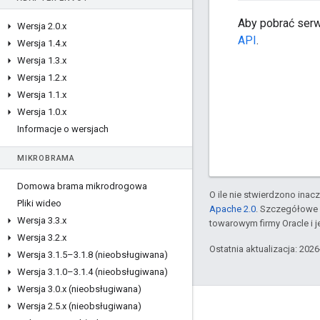
Aby pobrać serw
Wersja 2
.
0
.
x
API
.
Wersja 1
.
4
.
x
Wersja 1
.
3
.
x
Wersja 1
.
2
.
x
Wersja 1
.
1
.
x
Wersja 1
.
0
.
x
Informacje o wersjach
MIKROBRAMA
Domowa brama mikrodrogowa
O ile nie stwierdzono inacze
Pliki wideo
Apache 2.0
. Szczegółowe 
Wersja 3
.
3
.
x
towarowym firmy Oracle i 
Wersja 3
.
2
.
x
Ostatnia aktualizacja: 202
Wersja 3
.
1
.
5–3
.
1
.
8 (nieobsługiwana)
Wersja 3
.
1
.
0–3
.
1
.
4 (nieobsługiwana)
Wersja 3
.
0
.
x (nieobsługiwana)
Wersja 2
.
5
.
x (nieobsługiwana)
Apigee – informacje