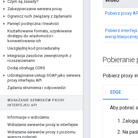
Wideo
Czym są zasady?
Zabezpieczanie serwera proxy
Pobierz proxy AP
Ogranicz ruch związany z żądaniami
Pamięć podręczna i trwałość
Pobierz interfej
Kształtowanie formatu
,
uzyskiwanie
dostępu do wiadomości i
wersji klasycznej
konwertowanie ich
Uwzględnij kod proceduralny
Integracja zasobów zewnętrznych z
Pobieranie 
rozszerzeniami
Dodaj obsługę CORS
Pobierz proxy in
Udostępnianie usługi SOAP jako serwera
proxy interfejsu API
Żądania strumienia i odpowiedzi
EDGE
WDRAŻANIE SERWERÓW PROXY
INTERFEJSU API
Aby pobrać s
Informacje o wdrożeniu
Zaloguj
Wdrażanie serwerów proxy w interfejsie
Na pask
Wdrażanie serwerów proxy z poziomu
wiersza poleceń