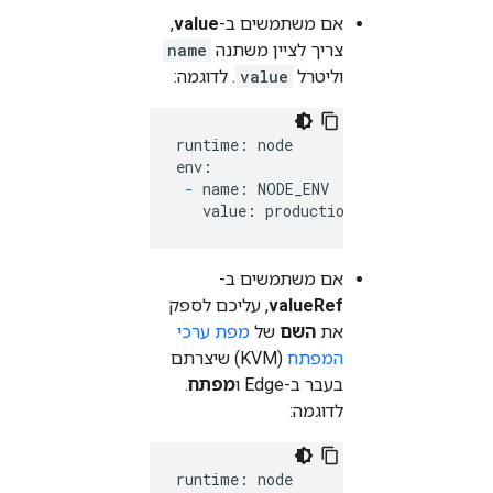
אם משתמשים ב-
value
,
צריך לציין משתנה
name
וליטרל
value
. לדוגמה:
runtime: node

env:

-
 name: NODE_ENV

   value: production
אם משתמשים ב-
valueRef
, עליכם לספק
את
השם
של
מפת ערכי
המפתח
(KVM) שיצרתם
בעבר ב-Edge ו
מפתח
.
לדוגמה:
runtime: node
