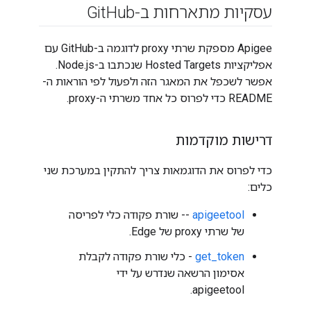
עסקיות מתארחות ב-Git
Hub
Apigee מספקת שרתי proxy לדוגמה ב-GitHub עם
אפליקציות Hosted Targets שנכתבו ב-Node.js.
אפשר לשכפל את המאגר הזה ולפעול לפי הוראות ה-
README כדי לפרוס כל אחד משרתי ה-proxy.
דרישות מוקדמות
כדי לפרוס את הדוגמאות צריך להתקין במערכת שני
כלים:
apigeetool
-- שורת פקודה כלי לפריסה
של שרתי proxy של Edge.
get_token
- כלי שורת פקודה לקבלת
אסימון הרשאה שנדרש על ידי
apigeetool.