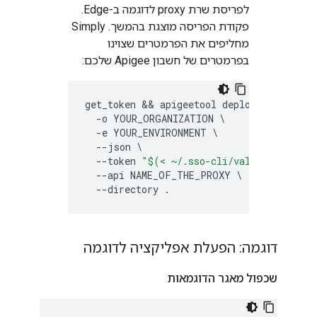
לפריסת שרת proxy לדוגמה ב-Edge.
פקודת הפריסה מוצגת בהמשך. Simply
מחליפים את הפרמטרים שצוינו
בפרמטרים של חשבון Apigee שלכם:
get_token
&& 
apigeetool
deployproxy
-
o
YOUR_ORGANIZATION
-
e
YOUR_ENVIRONMENT
--
json
--
token
"$(< ~/.sso-cli/valid_token.da
--
api
NAME_OF_THE_PROXY
--
directory
.
דוגמה: הפעלת אפליקציה לדוגמה
שכפול מאגר הדוגמאות