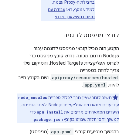
בחבילת ה-Proxy עצמה.
למידע נוסף, ראו
עבודה עם
מפות בנושא ערך מרכזי
.
קובצי מניפסט לדוגמה
הקטע הזה מכיל קובצי מניפסט לדוגמה עבור
Node.js תרגום מכונה. נדרש קובץ מניפסט כדי
לפרוס אפליקציית Hosted Targets, והמיקום שלו
צריך להיות בספרייה
apiproxy/resources/hosted
, ושם הקובץ חייב
להיות
app.yaml
.
חשוב לזכור שאין צורך לכלול ספריית
node_modules
עם יעדים מתארחים אפליקציית Node.js. לאחר הפריסה,
היעדים המתארחים מריצים את
npm install
כדי
למשוך יחסי תלות שצוינו בקובץ
package.json
.
בהמשך מופיעים קובצי
app.yaml
(מניפסט)