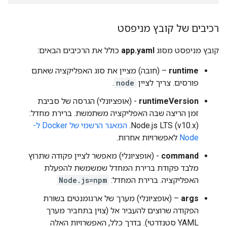
רכיבים של קובץ מניפסט
קובץ מניפסט מסוג
app.yaml
כולל את הרכיבים הבאים:
runtime
– (חובה) מציין את סוג האפליקציה שאתם
פורסים. צריך לציין
node
.
runtimeVersion
- (אופציונלי) הגרסה של סביבת
זמן הריצה שבה האפליקציה משתמשת. ברירת מחדל:
Node.js LTS (v10.x).
המאגר הרשמי של Docker ל-
Node
לאפשרויות אחרות.
command
- (אופציונלי) מאפשר לציין פקודה שתרוץ
מלבד פקודת ברירת המחדל שמשמשת להפעלת
האפליקציה. ברירת המחדל:
Node.js=npm
args
– (אופציונלי) מערך של ארגומנטים בשורת
הפקודה שרוצים להעביר אל (צוין בתחביר מערך
YAML סטנדרטי). בדרך כלל, האפשרויות האלה