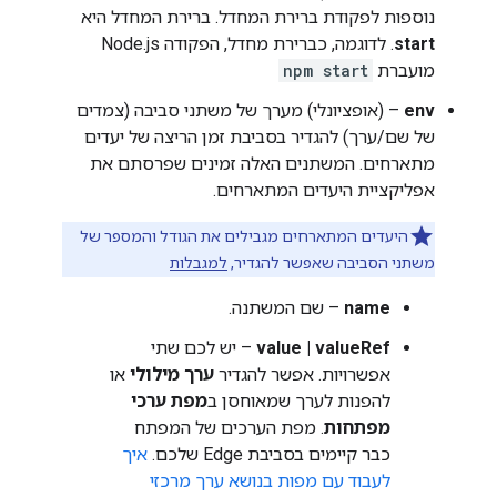
נוספות לפקודת ברירת המחדל. ברירת המחדל היא
start
. לדוגמה, כברירת מחדל, הפקודה Node.js
מועברת
npm start
env
– (אופציונלי) מערך של משתני סביבה (צמדים
של שם/ערך) להגדיר בסביבת זמן הריצה של יעדים
מתארחים. המשתנים האלה זמינים שפרסתם את
אפליקציית היעדים המתארחים.
היעדים המתארחים מגבילים את הגודל והמספר של
משתני הסביבה שאפשר להגדיר,
למגבלות
name
– שם המשתנה.
value | valueRef
– יש לכם שתי
אפשרויות. אפשר להגדיר
ערך מילולי
או
להפנות לערך שמאוחסן ב
מפת ערכי
מפתחות
. מפת הערכים של המפתח
כבר קיימים בסביבת Edge שלכם.
איך
לעבוד עם מפות בנושא ערך מרכזי