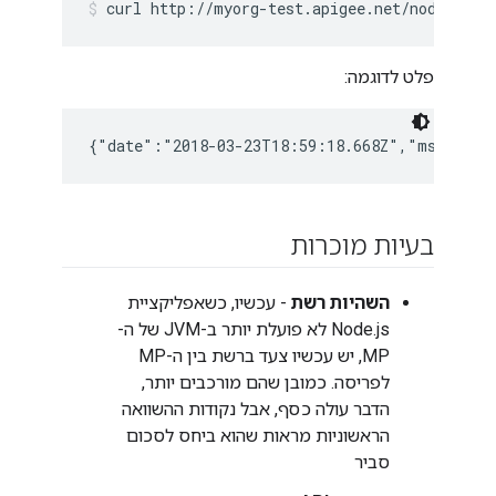
curl http://myorg-test.apigee.net/node-host
פלט לדוגמה:
{"date":"2018-03-23T18:59:18.668Z","msg":"He
בעיות מוכרות
השהיות רשת
- עכשיו, כשאפליקציית
Node.js לא פועלת יותר ב-JVM של ה-
MP, יש עכשיו צעד ברשת בין ה-MP
לפריסה. כמובן שהם מורכבים יותר,
הדבר עולה כסף, אבל נקודות ההשוואה
הראשוניות מראות שהוא ביחס לסכום
סביר