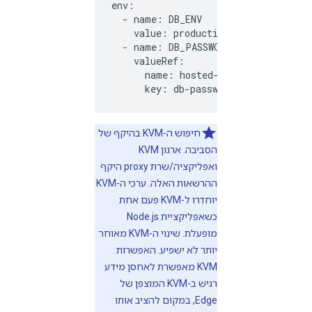
env:

-
 name: DB_ENV

    value: production

-
 name: DB_PASSWORD

    valueRef:

      name: hosted-kvm

      key: db-password
חיפוש ה-KVM בהיקף של
הסביבה. ארגון KVM
ואפליקציה/שרת proxy היקף
ההרשאות האלה. ערכי ה-KVM
יוחדרו ל-KVM פעם אחת
כשאפליקציית Node.js
מופעלת. שינוי ה-KVM מאוחר
יותר לא ישפיע. האפשרות
KVM מאפשרת לאחסן מידע
רגיש ב-KVM המוצפן של
Edge, במקום להציב אותו