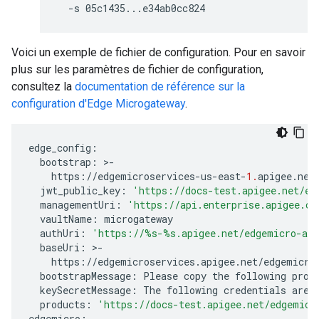
  -s 05c1435...e34ab0cc824
Voici un exemple de fichier de configuration. Pour en savoir
plus sur les paramètres de fichier de configuration,
consultez la
documentation de référence sur la
configuration d'Edge Microgateway
.
edge_config
:
bootstrap
:
>
-
https
:
//
edgemicroservices
-
us
-
east
-
1.
apigee
.
net
jwt_public_key
:
'https://docs-test.apigee.net/ed
managementUri
:
'https://api.enterprise.apigee.co
vaultName
:
microgateway
authUri
:
'https://
%s
-
%s
.apigee.net/edgemicro-au
baseUri
:
>
-
https
:
//
edgemicroservices
.
apigee
.
net
/
edgemicro
bootstrapMessage
:
Please
copy
the
following
prop
keySecretMessage
:
The
following
credentials
are
products
:
'https://docs-test.apigee.net/edgemicr
edgemicro
: