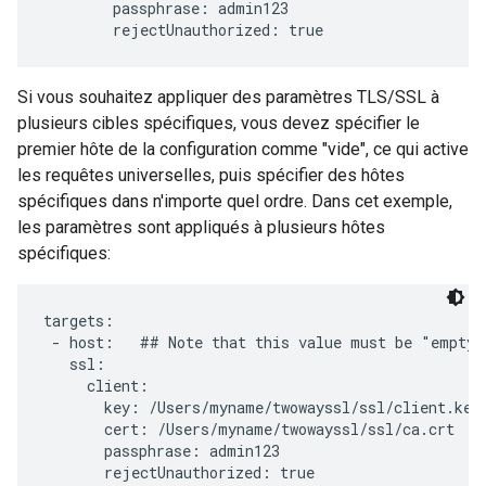
        passphrase: admin123

        rejectUnauthorized: true
Si vous souhaitez appliquer des paramètres TLS/SSL à
plusieurs cibles spécifiques, vous devez spécifier le
premier hôte de la configuration comme "vide", ce qui active
les requêtes universelles, puis spécifier des hôtes
spécifiques dans n'importe quel ordre. Dans cet exemple,
les paramètres sont appliqués à plusieurs hôtes
spécifiques:
targets:

 - host:   ## Note that this value must be "empty"

   ssl:

     client:

       key: /Users/myname/twowayssl/ssl/client.key

       cert: /Users/myname/twowayssl/ssl/ca.crt

       passphrase: admin123

       rejectUnauthorized: true
