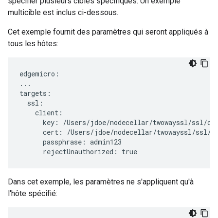
spécifier plusieurs cibles spécifiques. Un exemple
multicible est inclus ci-dessous.
Cet exemple fournit des paramètres qui seront appliqués à
tous les hôtes:
edgemicro:

...

targets:

  ssl:

    client:

      key: /Users/jdoe/nodecellar/twowayssl/ssl/cli
      cert: /Users/jdoe/nodecellar/twowayssl/ssl/ca
      passphrase: admin123

      rejectUnauthorized: true
Dans cet exemple, les paramètres ne s'appliquent qu'à
l'hôte spécifié: