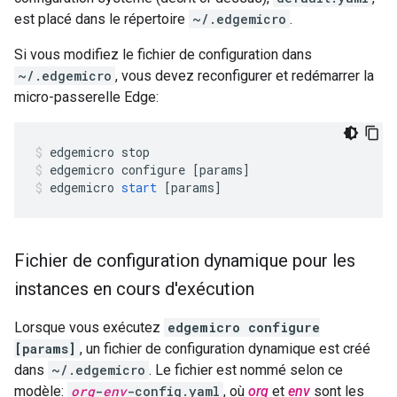
est placé dans le répertoire
~/.edgemicro
.
Si vous modifiez le fichier de configuration dans
~/.edgemicro
, vous devez reconfigurer et redémarrer la
micro-passerelle Edge:
edgemicro
stop
edgemicro
configure
[
params
]
edgemicro
start
[
params
]
Fichier de configuration dynamique pour les
instances en cours d'exécution
Lorsque vous exécutez
edgemicro configure
[params]
, un fichier de configuration dynamique est créé
dans
~/.edgemicro
. Le fichier est nommé selon ce
modèle:
org
-
env
-config.yaml
, où
org
et
env
sont les