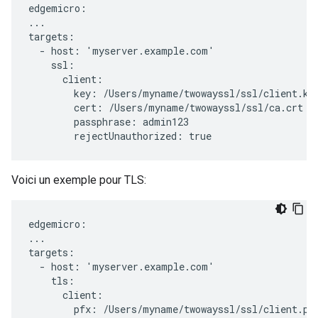
edgemicro:

...

targets:

  - host: 'myserver.example.com'

    ssl:

      client:

        key: /Users/myname/twowayssl/ssl/client.key
        cert: /Users/myname/twowayssl/ssl/ca.crt

        passphrase: admin123

        rejectUnauthorized: true
Voici un exemple pour TLS:
edgemicro:

...

targets:

  - host: 'myserver.example.com'

    tls:

      client:

        pfx: /Users/myname/twowayssl/ssl/client.pfx