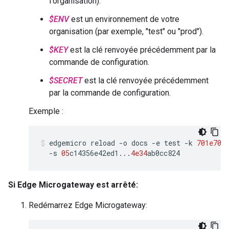
l'organisation).
$ENV
est un environnement de votre
organisation (par exemple, "test" ou "prod").
$KEY
est la clé renvoyée précédemment par la
commande de configuration.
$SECRET
est la clé renvoyée précédemment
par la commande de configuration.
Exemple :
edgemicro
reload
-
o
docs
-
e
test
-
k
701e70
e
-
s
05
c14356e42ed1
...
4e34
ab0cc824
Si Edge Microgateway est arrêté:
Redémarrez Edge Microgateway: