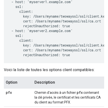
 - host: 'myserver1.example.com'

   ssl:

     client:

       key: /Users/myname/twowayssl/ssl/client.key

       cert: /Users/myname/twowayssl/ssl/ca.crt

       rejectUnauthorized: true

 - host: 'myserver2.example.com'

   ssl:

     client:

       key: /Users/myname/twowayssl/ssl/client.key

       cert: /Users/myname/twowayssl/ssl/ca.crt

       rejectUnauthorized: true
Voici la liste de toutes les options client compatibles:
Option
Description
pfx
pfx
Chemin d'accès à un fichier
contenant
la clé privée, le certificat et les certificats CA
du client au format PFX.