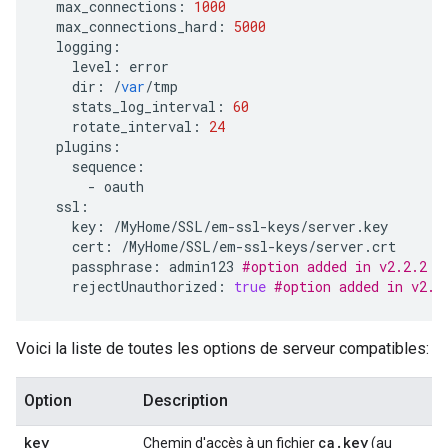
max_connections
:
1000
max_connections_hard
:
5000
logging
:
level
:
error
dir
:
/
var
/
tmp
stats_log_interval
:
60
rotate_interval
:
24
plugins
:
sequence
:
-
oauth
ssl
:
key
:
/
MyHome
/
SSL
/
em
-
ssl
-
keys
/
server
.
key
cert
:
/
MyHome
/
SSL
/
em
-
ssl
-
keys
/
server
.
crt
passphrase
:
admin123
#option added in v2.2.2
rejectUnauthorized
:
true
#option added in v2.2
Voici la liste de toutes les options de serveur compatibles:
Option
Description
key
ca
.
key
Chemin d'accès à un fichier
(au