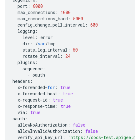
port
:
8000
max_connections
:
1000
max_connections_hard
:
5000
config_change_poll_interval
:
600
logging
:
level
:
error
dir
:
/
var
/
tmp
stats_log_interval
:
60
rotate_interval
:
24
plugins
:
sequence
:
-
oauth
headers
:
x
-
forwarded
-
for
:
true
x
-
forwarded
-
host
:
true
x
-
request
-
id
:
true
x
-
response
-
time
:
true
via
:
true
oauth
:
allowNoAuthorization
:
false
allowInvalidAuthorization
:
false
verify_api_key_url
:
'https://docs-test.apigee.ne