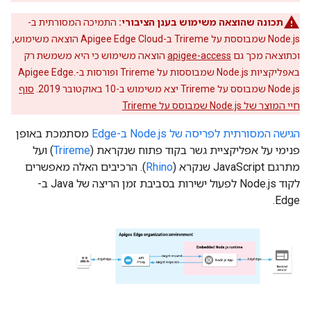
תכונה שהוצאה משימוש בענן הציבורי:
התמיכה המסורתית ב-
Node.js שמבוססת על Trireme ב-Apigee Edge Cloud הוצאה משימוש,
וכתוצאה מכך גם
apigee-access
הוצאה משימוש כי היא משמשת רק
באפליקציות Node.js שמבוססות על Trireme ופורסות ב-Apigee Edge.
Node.js שמבוסס על Trireme יצא משימוש ב-10 באוקטובר 2019.
סוף
חיי המוצר של Node.js שמבוסס על Trireme
הגישה המסורתית לפריסה של Node.js ב-Edge
מסתמכת באופן
פנימי על אפליקציית גשר בקוד פתוח שנקראת (
Trireme
) ועל
מתרגם JavaScript שנקרא (
Rhino
). הרכיבים האלה מאפשרים
לקוד Node.js לפעול ישירות בסביבת זמן הריצה של Java ב-
Edge.