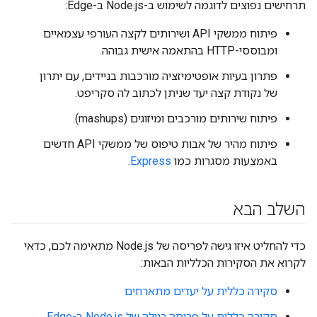
תרחישים נפוצים לדוגמה לשימוש ב-Node.js ב-Edge:
פיתוח ממשקי API ושירותים לקצה העורפי עצמאיים
ומבוססי-HTTP בהתאמה אישית גבוהה.
פתרון בעיות אופטימיזציה מורכבות בניידים, עם יתרון
של נקודת קצה יעד שניתן לכתוב לה סקריפט.
פיתוח שירותים מורכבים ומיזוגים (mashups).
פיתוח מהיר של אבות טיפוס של ממשקי API חדשים
באמצעות מסגרות כמו
Express
.
השלב הבא
כדי להחליט איזו גישה לפריסה של Node.js מתאימה לכם, כדאי
לקרוא את הסקירות הכלליות הבאות:
סקירה כללית על יעדים מתארחים
סקירה כללית על פריסה רגילה של Node.js ב-Edge