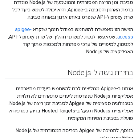
סביבת זמן הריצה המסורתית והמוטמעת של Node.js מוגדרת
ברמת הארגון והסביבה ב-Apigee, והיא יכולה לשמש כיעד לכל
שרת proxy ל-API שנפרס באותו ארגון ובאותה סביבה.
הגישה הזו מאפשרת להשתמש במודול תומך שנקרא
apigee-
access
, שמאפשר לגשת למשתני תהליך של שרת proxy ל-API,
למטמון, למיפויים של ערכי מפתחות ולמכסות מתוך קוד
האפליקציה של Node.js.
בחירת גישה ל-Node
js
.
אנחנו ב-Apigee ממליצים לכם להשתמש ביעדים מתארחים.
אפליקציות Node.js שנפרסות ליעדים מתארחים לא תלויות
בטכנולוגיה ספציפית של Apigee לסביבת זמן ריצה של Node.js.
אפליקציית Node.js תפעל ב-Hosted Targets בדיוק כמו שהיא
פועלת בסביבת הפיתוח המקומית.
בנוסף, לתמיכה של Apigee בפריסה המסורתית של Node.js
Edge יש מגבלות: