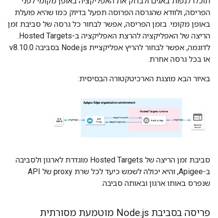
תוכלו לנפות באגים ולבדוק את האפליקציה באופן מקומי לפני
הפריסה, ולוודא שהגרסה הפרוסה תפעל בדיוק כמו שהיא פועלת
באופן מקומי. בזמן הפריסה, אפשר לבחור כל גרסה של סביבת זמן
הריצה של האפליקציה להרצת האפליקציה ב-Hosted Targets.
לדוגמה, אפשר לבחור להריץ אפליקציית Node.js בסביבה v8.10.0
או בכל גרסה אחרת.
באיור הבא מוצגת הארכיטקטורה הבסיסית:
סביבת זמן הריצה של Hosted Targets מוגדרת לארגון ולסביבה
ב-Apigee, והיא יכולה לשמש כיעד לכל שרת proxy של API
שנפרס באותו ארגון ובאותה סביבה.
פריסה בסביבת Node
js מוטמעת מסורתית
.