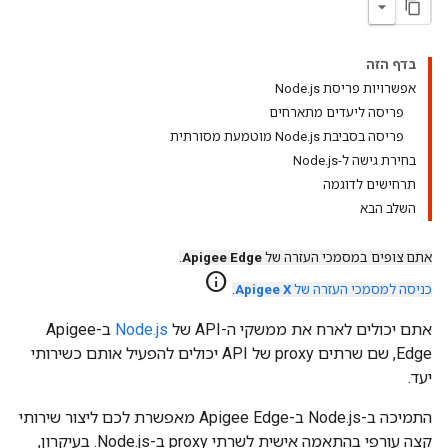
בדף הזה
אפשרויות פריסת Node.js
פריסה ליעדים מתארחים
פריסה בסביבת Node.js מוטמעת מסורתית
בחירת גישה ל-Node.js
תרחישים לדוגמה
השלב הבא
אתם צופים במסמכי העזרה של
Apigee Edge
.
info
כניסה למסמכי העזרה של
Apigee X
.
אתם יכולים לארח את ממשקי ה-API של
Node.js
ב-Apigee
Edge, שם שרתים proxy של API יכולים להפעיל אותם כשירותי
יעד.
התמיכה ב-Node.js ב-Apigee Edge מאפשרת לכם ליצור שירותי
קצה עורפי בהתאמה אישית לשרתי proxy ב-Node.js. בעיקרון,