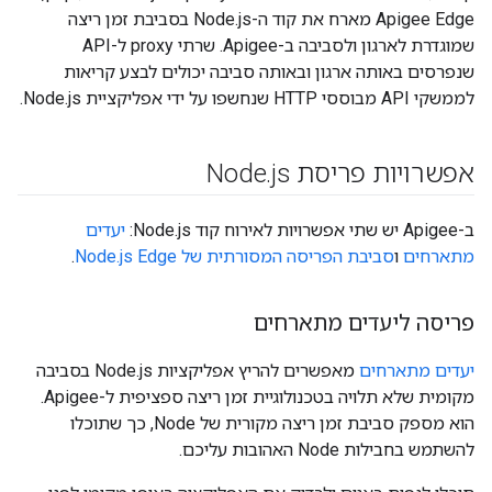
Apigee Edge מארח את קוד ה-Node.js בסביבת זמן ריצה
שמוגדרת לארגון ולסביבה ב-Apigee. שרתי proxy ל-API
שנפרסים באותה ארגון ובאותה סביבה יכולים לבצע קריאות
לממשקי API מבוססי HTTP שנחשפו על ידי אפליקציית Node.js.
אפשרויות פריסת Node
js
.
ב-Apigee יש שתי אפשרויות לאירוח קוד Node.js:
יעדים
מתארחים
ו
סביבת הפריסה המסורתית של Node.js Edge
.
פריסה ליעדים מתארחים
יעדים מתארחים
מאפשרים להריץ אפליקציות Node.js בסביבה
מקומית שלא תלויה בטכנולוגיית זמן ריצה ספציפית ל-Apigee.
הוא מספק סביבת זמן ריצה מקורית של Node, כך שתוכלו
להשתמש בחבילות Node האהובות עליכם.