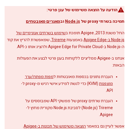
הודעה על הוצאה משימוש של ענן פרטי:
תמיכה בשרתי proxy של
Node.js
וב
מאגרים מאובטחים
החל משנת 2013, Apigee תומכת ב
שימוש בשרתים אנונימיים של
Node.js ב-Apigee Edge
באמצעות
Trireme
, שמאפשרת להריץ את קוד
ה-Node.js ב-Apigee Edge for Private Cloud ולהציג אותו כ-API.
אנחנו ב-Apigee ממליצים ללקוחות בענן פרטי לבצע את הפעולות
הבאות:
העברת נתונים בכספות מאובטחות ל
מפות מפתח/ערך
מוצפנות
(KVM) כדי לגשת למידע אישי רגיש מ-proxy ל-
API.
העברת שרתים proxy של ממשקי API שמבוססים על
Trireme‏ (Node.js) לסביבת Node.js מקורית מחוץ ל-
Apigee.
אפשר לעיין גם במאמר
הוצאה משימוש של תכונות ב-Apigee
.