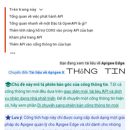
Trên trang này
Tổng quan về việc phát hành API
Tổng quan nhanh về một Đặc tả OpenAPI là gì?
Thêm tính năng hỗ trợ CORS vào proxy API của bạn
Khám phá trang API
Thêm API vào cổng thông tin của bạn
Bạn đang xem tài liệu về
Apigee Edge
.
thông tin
Chuyển đến
Tài liệu về Apigee X
.
Chủ đề này mô tả phiên bản gốc của cổng thông tin.
Tất cả
cổng thông tin mới đều dựa trên
giao diện mới, tài liệu API và dịch
vụ nhận dạng nhà phát triển
. Để di chuyển một cổng thông tin hiện
có, hãy xem phần
Di chuyển sang phiên bản cổng thông tin mới
.
Lưu ý:
Cổng tích hợp này chỉ được cung cấp dưới dạng một giải
pháp do Apigee quản lý cho Apigee Edge và chỉ dành cho những