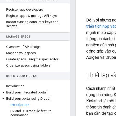
Register app developers
Register apps & manage API keys
Đối với những n
Import existing consumer keys and
triển tích hợp v
secrets
mạnh mẽ ở cấp d
MANAGE SPECS
thông tin dành ch
nghiệm của nhà p
Overview of API design
đóng góp vào quá
Manage your specs
Apigee và Drupal
Create specs using the spec editor
Organize specs using folders
Thiết lập 
BUILD YOUR PORTAL
Introduction
Cách nhanh nhất 
Build your integrated portal
dụng tính năng K
Build your portal using Drupal
Kickstart là mộ
Introduction
thông tin dành c
D7 and D10 module feature
bạn cần để tạo c
comparison