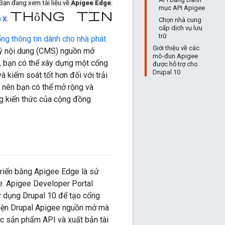
Bạn đang xem tài liệu về
Apigee Edge
.
mục API Apigee
thông tin
 X
.
Chọn nhà cung
cấp dịch vụ lưu
trữ
ng thông tin dành cho nhà phát
Giới thiệu về các
lý nội dung (CMS) nguồn mở
mô-đun Apigee
, bạn có thể xây dựng một cổng
được hỗ trợ cho
Drupal 10
à kiểm soát tốt hơn đối với trải
, nên bạn có thể mở rộng và
ng kiến thức của cộng đồng
triển bằng Apigee Edge là sử
e. Apigee Developer Portal
ử dụng Drupal 10 để tạo cổng
 viện Drupal Apigee nguồn mở mà
các sản phẩm API và xuất bản tài