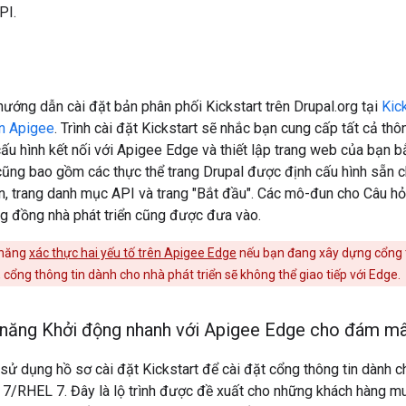
PI.
ướng dẫn cài đặt bản phân phối Kickstart trên Drupal.org tại
Kic
ển Apigee
. Trình cài đặt Kickstart sẽ nhắc bạn cung cấp tất cả thôn
cấu hình kết nối với Apigee Edge và thiết lập trang web của bạn b
 cũng bao gồm các thực thể trang Drupal được định cấu hình sẵn c
ển, trang danh mục API và trang "Bắt đầu". Các mô-đun cho Câu h
g đồng nhà phát triển cũng được đưa vào.
 năng
xác thực hai yếu tố trên Apigee Edge
nếu bạn đang xây dựng cổng t
 cổng thông tin dành cho nhà phát triển sẽ không thể giao tiếp với Edge.
 năng Khởi động nhanh với Apigee Edge cho đám mâ
sử dụng hồ sơ cài đặt Kickstart để cài đặt cổng thông tin dành ch
/RHEL 7. Đây là lộ trình được đề xuất cho những khách hàng muố