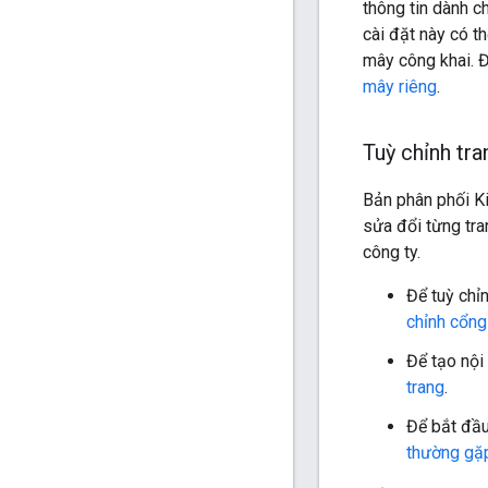
thông tin dành c
cài đặt này có t
mây công khai. Đ
mây riêng
.
Tuỳ chỉnh tra
Bản phân phối Ki
sửa đổi từng tra
công ty.
Để tuỳ chỉ
chỉnh cổng 
Để tạo nội
trang
.
Để bắt đầu
thường gặ