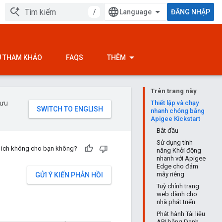
/
ĐĂNG NHẬP
ỆU THAM KHẢO
FAQS
THÊM
Trên trang này
 ưu
Thiết lập và chạy
nhanh chóng bằng
Apigee Kickstart
Bắt đầu
Sử dụng tính
u ích không cho bạn không?
năng Khởi động
nhanh với Apigee
Edge cho đám
mây riêng
GỬI Ý KIẾN PHẢN HỒI
Tuỳ chỉnh trang
web dành cho
nhà phát triển
Phát hành Tài liệu
API bằng Danh