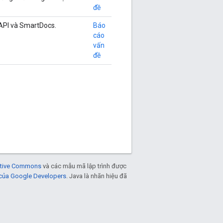
đề
nAPI và SmartDocs.
Báo
cáo
vấn
đề
eative Commons
và các mẫu mã lập trình được
 của Google Developers
. Java là nhãn hiệu đã