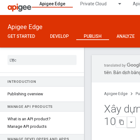
Apigee Edge
Private Cloud
Api
Apigee Edge
GET STARTED
DEVELOP
PUBLISH
ANALYZE
tiên. Bản dịch bằng
INTRODUCTION
Apigee Edge
Pu
Publishing overview
Xây dựn
MANAGE API PRODUCTS
10
What is an API product?
Manage API products
MANAGE DEVELOPERS AND APPS