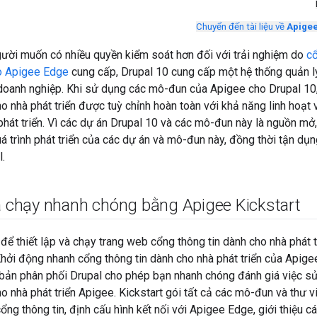
Chuyển đến tài liệu về
Apigee
gười muốn có nhiều quyền kiểm soát hơn đối với trải nghiệm do
cổ
ào Apigee Edge
cung cấp, Drupal 10 cung cấp một hệ thống quản 
oanh nghiệp. Khi sử dụng các mô-đun của Apigee cho Drupal 10
o nhà phát triển được tuỳ chỉnh hoàn toàn với khả năng linh hoạt v
hát triển. Vì các dự án Drupal 10 và các mô-đun này là nguồn mở
 trình phát triển của các dự án và mô-đun này, đồng thời tận dụ
.
và chạy nhanh chóng bằng Apigee Kickstart
để thiết lập và chạy trang web cổng thông tin dành cho nhà phát 
hởi động nhanh cổng thông tin dành cho nhà phát triển của Apige
t bản phân phối Drupal cho phép bạn nhanh chóng đánh giá việc s
ho nhà phát triển Apigee. Kickstart gói tất cả các mô-đun và thư
ổng thông tin, định cấu hình kết nối với Apigee Edge, giới thiệu 