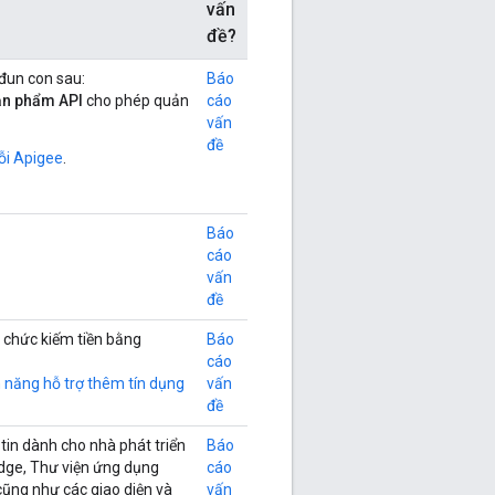
vấn
đề?
đun con sau:
Báo
sản phẩm API
cho phép quản
cáo
vấn
đề
lỗi Apigee
.
Báo
cáo
vấn
đề
 chức kiếm tiền bằng
Báo
cáo
h năng hỗ trợ thêm tín dụng
vấn
đề
tin dành cho nhà phát triển
Báo
Edge, Thư viện ứng dụng
cáo
ũng như các giao diện và
vấn