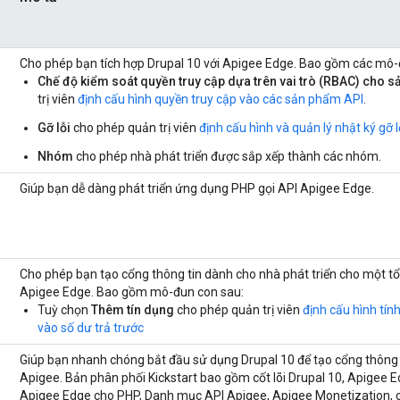
Cho phép bạn tích hợp Drupal 10 với Apigee Edge. Bao gồm các mô-
Chế độ kiểm soát quyền truy cập dựa trên vai trò (RBAC) cho 
trị viên
định cấu hình quyền truy cập vào các sản phẩm API
.
Gỡ lỗi
cho phép quản trị viên
định cấu hình và quản lý nhật ký gỡ 
Nhóm
cho phép nhà phát triển được sắp xếp thành các nhóm.
Giúp bạn dễ dàng phát triển ứng dụng PHP gọi API Apigee Edge.
Cho phép bạn tạo cổng thông tin dành cho nhà phát triển cho một tổ
Apigee Edge. Bao gồm mô-đun con sau:
Tuỳ chọn
Thêm tín dụng
cho phép quản trị viên
định cấu hình tín
vào số dư trả trước
Giúp bạn nhanh chóng bắt đầu sử dụng Drupal 10 để tạo cổng thông 
Apigee. Bản phân phối Kickstart bao gồm cốt lõi Drupal 10, Apigee 
Apigee Edge cho PHP, Danh mục API Apigee, Apigee Monetization, c