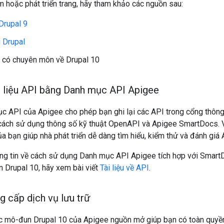
m hoặc phát triển trang, hãy tham khảo các nguồn sau:
 Drupal 9
 Drupal
 có chuyên môn về Drupal 10
i liệu API bằng Danh mục API Apigee
API của Apigee cho phép bạn ghi lại các API trong cổng thông t
cách sử dụng thông số kỹ thuật OpenAPI và Apigee SmartDocs. Việ
ủa bạn giúp nhà phát triển dễ dàng tìm hiểu, kiểm thử và đánh giá
ông tin về cách sử dụng Danh mục API Apigee tích hợp với SmartD
ển Drupal 10, hãy xem bài viết
Tài liệu về API
.
g cấp dịch vụ lưu trữ
c mô-đun Drupal 10 của Apigee nguồn mở giúp bạn có toàn quyền