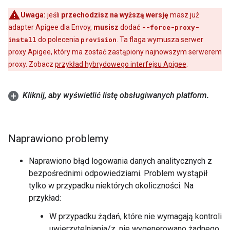
Uwaga:
jeśli
przechodzisz na wyższą wersję
masz już
adapter Apigee dla Envoy,
musisz
dodać
--force-proxy-
install
do polecenia
provision
. Ta flaga wymusza serwer
proxy Apigee, który ma zostać zastąpiony najnowszym serwerem
proxy. Zobacz
przykład hybrydowego interfejsu Apigee
.
Kliknij
,
aby wyświetlić listę obsługiwanych platform
.
Naprawiono problemy
Naprawiono błąd logowania danych analitycznych z
bezpośrednimi odpowiedziami. Problem wystąpił
tylko w przypadku niektórych okoliczności. Na
przykład:
W przypadku żądań, które nie wymagają kontroli
uwierzytelniania/z, nie wygenerowano żadnego