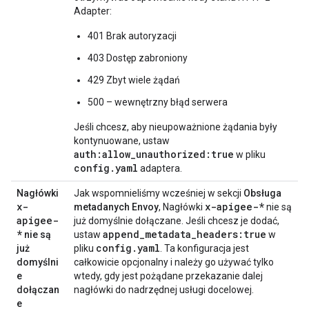
Adapter:
401 Brak autoryzacji
403 Dostęp zabroniony
429 Zbyt wiele żądań
500 – wewnętrzny błąd serwera
Jeśli chcesz, aby nieupoważnione żądania były
kontynuowane, ustaw
auth:allow_unauthorized:true
w pliku
config.yaml
adaptera.
Nagłówki
Jak wspomnieliśmy wcześniej w sekcji
Obsługa
x-
x-apigee-*
metadanych Envoy
, Nagłówki
nie są
apigee-
już domyślnie dołączane. Jeśli chcesz je dodać,
*
append_metadata_headers:true
nie są
ustaw
w
config.yaml
już
pliku
. Ta konfiguracja jest
domyślni
całkowicie opcjonalny i należy go używać tylko
e
wtedy, gdy jest pożądane przekazanie dalej
dołączan
nagłówki do nadrzędnej usługi docelowej.
e