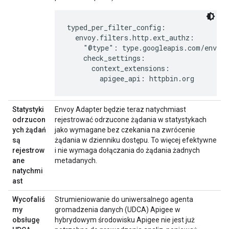
typed_per_filter_config:

  envoy.filters.http.ext_authz:

    "@type": type.googleapis.com/envoy.
    check_settings:

      context_extensions:

        apigee_api: httpbin.org
Statystyki
Envoy Adapter będzie teraz natychmiast
odrzucon
rejestrować odrzucone żądania w statystykach
ych żądań
jako wymagane bez czekania na zwrócenie
są
żądania w dzienniku dostępu. To więcej efektywne
rejestrow
i nie wymaga dołączania do żądania żadnych
ane
metadanych.
natychmi
ast
Wycofaliś
Strumieniowanie do uniwersalnego agenta
my
gromadzenia danych (UDCA) Apigee w
obsługę
hybrydowym środowisku Apigee nie jest już