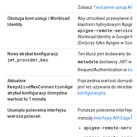
Zobacz
Tworzenie usługi API
.
Obsługa kont usługi i Workload
Aby umożliwić przesyłanie da
Identity.
klastrem hybrydowym Apigee,
apigee-remote-service-
Workload Identity w Google K
(Dotyczy tylko Apigee w Goog
Nowy atrybut konfiguracji
Ten klucz jest dodawany do
pl
jwt_provider_key
.
metadata
dostawcy JWT w
Ko
RequestAuthentication w
konfi
Aktualnie
Poprzednia wartość domyślna t
KeepAliveMaxConnectionAge
jest też używana do określani
atrybut konfiguracji domyślna
konfiguracyjny
.
wartość to 1 minuta.
Usunięto polecenia interfejsu
Poniższe polecenia interfejsu
wiersza poleceń.
metody
Interfejsy API Edge
apigee-remote-servic