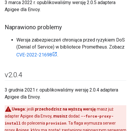
3 marca 2022 r. opublikowaliśmy wersję 2.0.5 adaptera
Apigee dla Envoy.
Naprawiono problemy
Wersja zabezpieczeń chroniąca przed ryzykiem DoS
(Denial of Service) w bibliotece Prometheus. Zobacz
CVE-2022-21698
.
v2
.
0
.
4
3 grudnia 2021 r. opublikowaliśmy wersję 2.0.4 adaptera
Apigee dla Envoy.
Uwaga:
jeśli
przechodzisz na wyższą wersję
masz już
adapter Apigee dla Envoy,
musisz
dodać
--force-proxy-
install
do polecenia
provision
. Ta flaga wymusza serwer
proxy Apigee, który ma zostać zastąpiony najnowszym serwerem