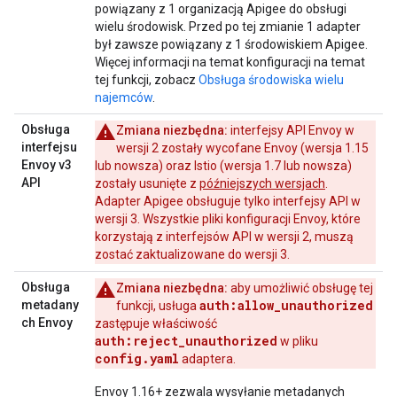
powiązany z 1 organizacją Apigee do obsługi
wielu środowisk. Przed po tej zmianie 1 adapter
był zawsze powiązany z 1 środowiskiem Apigee.
Więcej informacji na temat konfiguracji na temat
tej funkcji, zobacz
Obsługa środowiska wielu
najemców
.
Obsługa
Zmiana niezbędna:
interfejsy API Envoy w
interfejsu
wersji 2 zostały wycofane Envoy (wersja 1.15
Envoy v3
lub nowsza) oraz Istio (wersja 1.7 lub nowsza)
API
zostały usunięte z
późniejszych wersjach
.
Adapter Apigee obsługuje tylko interfejsy API w
wersji 3. Wszystkie pliki konfiguracji Envoy, które
korzystają z interfejsów API w wersji 2, muszą
zostać zaktualizowane do wersji 3.
Obsługa
Zmiana niezbędna:
aby umożliwić obsługę tej
auth:allow_unauthorized
metadany
funkcji, usługa
ch Envoy
zastępuje właściwość
auth:reject_unauthorized
w pliku
config.yaml
adaptera.
Envoy 1.16+ zezwala wysyłanie metadanych