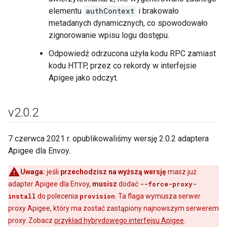
elementu
authContext
i brakowało
metadanych dynamicznych, co spowodowało
zignorowanie wpisu logu dostępu.
Odpowiedź odrzucona użyła kodu RPC zamiast
kodu HTTP, przez co rekordy w interfejsie
Apigee jako odczyt.
v2
.
0
.
2
7 czerwca 2021 r. opublikowaliśmy wersję 2.0.2 adaptera
Apigee dla Envoy.
Uwaga:
jeśli
przechodzisz na wyższą wersję
masz już
adapter Apigee dla Envoy,
musisz
dodać
--force-proxy-
install
do polecenia
provision
. Ta flaga wymusza serwer
proxy Apigee, który ma zostać zastąpiony najnowszym serwerem
proxy. Zobacz
przykład hybrydowego interfejsu Apigee
.