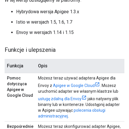
W tej wersji obsługujemy te platformy:
Hybrydowa wersja Apigee 1.3.x
Istio w wersjach 1.5, 1.6, 1.7
Envoy w wersjach 1.14 i 1.15
Funkcje i ulepszenia
Funkcja
Opis
Pomoc
Możesz teraz używać adaptera Apigee dla
dotycząca
Envoy z
Apigee w Google Cloud
. Możesz
Apigee w
uruchomić adapter we własnym klastrze lub
Google Cloud
usługę zdalną dla Envoy
jako natywny plik
binarny lub w kontenerze. Udostępnij adapter
w Apigee używając
polecenia obsługi
administracyjnej
.
Bezpośrednie
Możesz teraz skonfigurować adapter Apigee,