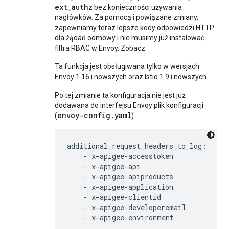
ext_authz
bez konieczności używania
nagłówków. Za pomocą i powiązane zmiany,
zapewniamy teraz lepsze kody odpowiedzi HTTP
dla żądań odmowy i nie musimy już instalować
filtra RBAC w Envoy. Zobacz
Ta funkcja jest obsługiwana tylko w wersjach
Envoy 1.16 i nowszych oraz Istio 1.9 i nowszych.
Po tej zmianie ta konfiguracja nie jest już
dodawana do interfejsu Envoy plik konfiguracji
envoy-config.yaml
(
):
additional_request_headers_to_log:

    - x-apigee-accesstoken

    - x-apigee-api

    - x-apigee-apiproducts

    - x-apigee-application

    - x-apigee-clientid

    - x-apigee-developeremail
