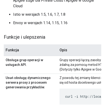
Apigee Edge dla Private Cloud i Apigee w Google
Cloud
Istio w wersjach 1.5, 1.6, 1.7, 1.8
Envoy w wersjach 1.14, 1.15, 1.16
Funkcje i ulepszenia
Funkcja
Opis
Obsługa grup operacji w
Grupy operacji łączą zasoby i
usługach API.
zdalną za pomocą metod HTT
(Dotyczy tylko Apigee w Goog
Usuń obsługę dynamicznego
Z powodu tej zmiany klienci 
serwera proxy z procesem
się od hosta docelowego usług
generowania przykładów.
curl -i http://local