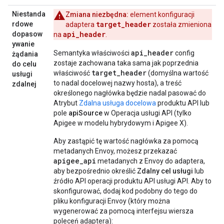
Niestanda
Zmiana niezbędna:
element konfiguracji
target_header
rdowe
adaptera
została zmieniona
api_header
dopasow
na
.
ywanie
api_header
Semantyka właściwości
config
żądania
zostaje zachowana taka sama jak poprzednia
do celu
target_header
właściwość
(domyślna wartość
usługi
to nadal docelowej nazwy hosta), a treść
zdalnej
określonego nagłówka będzie nadal pasować do
Atrybut
Zdalna usługa docelowa
produktu API lub
pole
apiSource
w Operacja usługi API (tylko
Apigee w modelu hybrydowym i Apigee X).
Aby zastąpić tę wartość nagłówka za pomocą
metadanych Envoy, możesz przekazać
apigee_api
metadanych z Envoy do adaptera,
aby bezpośrednio określić
Zdalny cel usługi
lub
źródło API operacji produktu API usługi API. Aby to
skonfigurować, dodaj kod podobny do tego do
pliku konfiguracji Envoy (który można
wygenerować za pomocą interfejsu wiersza
poleceń adaptera):