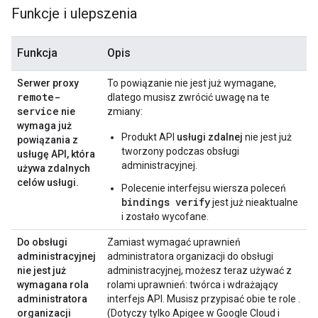
Funkcje i ulepszenia
Funkcja
Opis
Serwer proxy
To powiązanie nie jest już wymagane,
remote-
dlatego musisz zwrócić uwagę na te
service
nie
zmiany:
wymaga już
Produkt API
usługi zdalnej
nie jest już
powiązania z
tworzony podczas obsługi
usługę API, która
administracyjnej.
używa zdalnych
celów usługi.
Polecenie interfejsu wiersza poleceń
bindings verify
jest już nieaktualne
i zostało wycofane.
Do obsługi
Zamiast wymagać uprawnień
administracyjnej
administratora organizacji do obsługi
nie jest już
administracyjnej, możesz teraz używać z
wymagana rola
rolami uprawnień: twórca i wdrażający
administratora
interfejs API. Musisz przypisać obie te role .
organizacji
(Dotyczy tylko Apigee w Google Cloud i