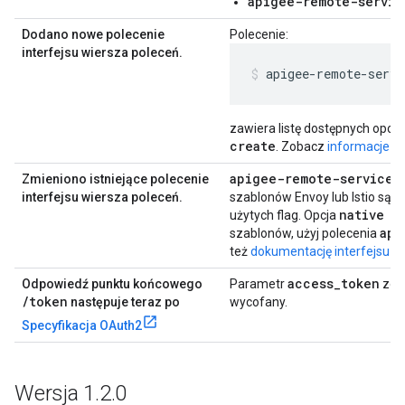
apigee-remote-servic
Dodano nowe polecenie
Polecenie:
interfejsu wiersza poleceń.
apigee-remote-servi
zawiera listę dostępnych opcji
create
. Zobacz
informacje o 
apigee-remote-service-
Zmieniono istniejące polecenie
interfejsu wiersza poleceń.
szablonów Envoy lub Istio są 
native
użytych flag. Opcja
sz
api
szablonów, użyj polecenia
też
dokumentację interfejsu w
access
_
token
Odpowiedź punktu końcowego
Parametr
zost
/token
następuje teraz po
wycofany.
Specyfikacja OAuth2
Wersja 1
.
2
.
0