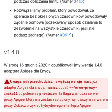
podczas obliczania limitu. (Numer
34
)
Rozwiązaliśmy problem, który powodował, że
operacje bez określonych czasowników powodowały
żądanie odmowa (oczekiwany sposób działania to
zezwolenie na wszystkie czasowniki, jeśli nie
podasz żadnego). (Numer
#39
)
v1
.
4
.
0
W środę 16 grudnia 2020 r. opublikowaliśmy wersję 1.4.0
adaptera Apigee dla Envoy.
Uwaga:
jeśli
przechodzisz na wyższą wersję
masz już
adapter Apigee dla Envoy,
musisz
dodać
--force-proxy-
install
do polecenia
provision
. Ta flaga wymusza serwer
proxy Apigee, który ma zostać zastąpiony najnowszym serwerem
proxy. Zobacz
przykład hybrydowego interfejsu Apigee
.