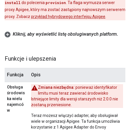
install
do polecenia
provision
. Ta flaga wymusza serwer
proxy Apigee, który ma zostać zastąpiony najnowszym serwerem
proxy. Zobacz
przykład hybrydowego interfejsu Apigee
.
Kliknij
,
aby wyświetlić listę obsługiwanych platform
.
Funkcje i ulepszenia
Funkcja
Opis
Obsługa
Zmiana niezbędna:
ponieważ identyfikator
środowis
limitu musi teraz zawierać środowisko
ka wielu
Istniejące limity dla wersji starszych niż 2.0.0 nie
najemcó
zostaną przeniesione.
w
Teraz możesz włączyć adapter, aby obsługiwał
wiele w organizacji Apigee. Ta funkcja umożliwia
korzystanie z 1 Apigee Adapter do Envoy