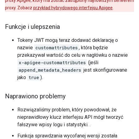
proxy Apigee, który ma zostać zastąpiony najnowszym serwerem
proxy. Zobacz
przykład hybrydowego interfejsu Apigee
.
Funkcje i ulepszenia
Tokeny JWT mogą teraz dodawać deklarację o
nazwie
customattributes
, która będzie
przekazywał wartość do celu w nagłówku o nazwie
x-apigee-customattributes
(jeśli
append_metadata_headers
jest skonfigurowane
jako
true
).
Naprawiono problemy
Rozwiązaliśmy problem, który powodował, że
nieprawidłowy klucz interfejsu API mógł tworzyć
fałszywe wpisy logu i statystyki. .
Funkcja sprawdzania wycofanej wersji została