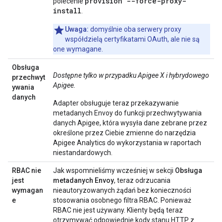
provision --force-proxy-
polecenie
install
.
Uwaga:
domyślnie oba serwery proxy
współdzielą certyfikatami OAuth, ale nie są
one wymagane.
Obsługa
Dostępne tylko w przypadku Apigee X i hybrydowego
przechwyt
Apigee.
ywania
danych
Adapter obsługuje teraz przekazywanie
metadanych Envoy do funkcji przechwytywania
danych Apigee, która wysyła dane zebrane przez
określone przez Ciebie zmienne do narzędzia
Apigee Analytics do wykorzystania w raportach
niestandardowych.
RBAC nie
Jak wspomnieliśmy wcześniej w sekcji
Obsługa
jest
metadanych Envoy
, teraz odrzucania
wymagan
nieautoryzowanych żądań bez konieczności
e
stosowania osobnego filtra RBAC. Ponieważ
RBAC nie jest używany. Klienty będą teraz
otrzymywać odpowiednie kody stanu HTTP z