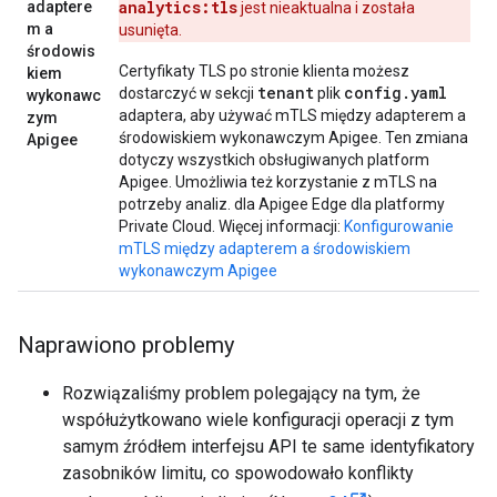
analytics:tls
adaptere
jest nieaktualna i została
m a
usunięta.
środowis
Certyfikaty TLS po stronie klienta możesz
kiem
tenant
config.yaml
dostarczyć w sekcji
plik
wykonawc
adaptera, aby używać mTLS między adapterem a
zym
środowiskiem wykonawczym Apigee. Ten zmiana
Apigee
dotyczy wszystkich obsługiwanych platform
Apigee. Umożliwia też korzystanie z mTLS na
potrzeby analiz. dla Apigee Edge dla platformy
Private Cloud. Więcej informacji:
Konfigurowanie
mTLS między adapterem a środowiskiem
wykonawczym Apigee
Naprawiono problemy
Rozwiązaliśmy problem polegający na tym, że
współużytkowano wiele konfiguracji operacji z tym
samym źródłem interfejsu API te same identyfikatory
zasobników limitu, co spowodowało konflikty