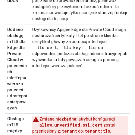
UDCA
potrzebne do prowadzenia analiz, ponieważ
zastąpiliśmy przesyłaniem bezpośrednim. Ta
zmiana spowoduje tylko usunięcie starszej funkcji
obsługi dla tej opcji.
Dodano
Użytkownicy Apigee Edge dla Private Cloud mogą
obsługę
dostarczać certyfikaty TLS po stronie klienta i
mTLS dla
certyfikat główny za pomocą interfejsu
‑‑tls‑cert
‑‑tls‑key
‑‑tls‑ca
Edge dla
,
i
Private
odpowiednio podczas obsługi administracyjnej lub
Cloud w
wyświetlania listy powiązań usług za pomocą
polecenia
interfejsu wiersza poleceń.
ch
interfejsu
wiersza
poleceń
udostępni
ania/powi
ązań
Obsługa
Zmiana niezbędna:
atrybut konfiguracji
allow_unverified_ssl_cert
mTLS
został
tenant
tenant:tls
między
przeniesiony z:
do:
.