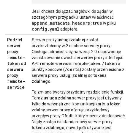
Jeśli chcesz dołączać nagłówki do żądań w
szczególnym przypadku, ustaw właściwość
append_metadata_headers:true
w pliku
config.yaml
adaptera.
Podziel
Serwer proxy
usługi zdalnej
został
serwer
przekształcony w 2 osobne serwery proxy.
proxy
Obsługa administracyjna wersji 2.0.x spowoduje
remote-
zainstalowanie dwóch serwerów proxy interfejsu
token
/token
od
API:
remote-service
i
remote-token
.
a
/certs
serwera
punkty końcowe (
) zostały przeniesione z
proxy
serwera proxy
usługi zdalnej
do
tokena
remote-
zdalnego
.
service
Ta zmiana tworzy przydatny rozdzielenie funkcji.
Teraz
usługa zdalna
serwer proxy jest używany
tylko do wewnętrznej komunikacji karty, a
token
zdalny
serwer proxy oferuje przykładowy
przepływ pracy OAuth, który możesz dostosować.
Nigdy zastąp niestandardowy serwer proxy
tokena zdalnego
, nawet jeśli używane jest