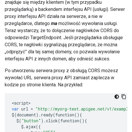
znajduje się między klientem (w tym przypadku
przeglądarką) a backendem interfejsu API (usługi). Serwer
proxy interfejsu API działa na serwerze, a nie w
przeglądarce, dlatego
ma
możliwość wywołania usługi.
Teraz wystarczy, że to dołączenie nagłówków CORS do
odpowiedzi TargetEndpoint. Jeśli przeglądarka obsługuje
CORS, te nagłówki sygnalizują przeglądarce, że można
„odprężyć” dla tej samej domeny, co pozwala wywołanie
interfejsu API z innych domen, aby odnieść sukces.
Po utworzeniu serwera proxy z obsługą CORS możesz
wywołać URL serwera proxy API zamiast zaplecza w
kodzie po stronie klienta. Na przykład:
<
script
var
url
=
"http://myorg-test.apigee.net/v1/example
$
(
document
)
.
ready
(
function
(){
$
(
"button"
)
.
click
(
function
(){
$.
ajax
({