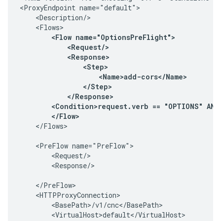
<ProxyEndpoint name="default">

    <Description/>

    <Flows>

<Flow name="OptionsPreFlight">

            <Request/>

            <Response>

                <Step>

                    <Name>add-cors</Name>

                </Step>

            </Response>

        <Condition>request.verb == "OPTIONS" AND
        </Flow>
    </Flows>

    <PreFlow name="PreFlow">

        <Request/>

        <Response/>

    </PreFlow>

    <HTTPProxyConnection>

        <BasePath>/v1/cnc</BasePath>

        <VirtualHost>default</VirtualHost>
