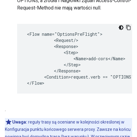
OPTIONS, a źródła i Nagłówki żądań Access-Control-
Request-Method nie mają wartości null.
 <Flow name="OptionsPreFlight">

            <Request/>

            <Response>

                <Step>

                    <Name>add-cors</Name>

                </Step>

            </Response>

        <Condition>request.verb == "OPTIONS" A
 </Flow>
.
Uwaga:
reguły trasy są oceniane w kolejności określonej w
Konfiguracja punktu końcowego serwera proxy. Zawsze na końcu
powinna być domyślna trasa (bez warunku). W przeciwnym razie,