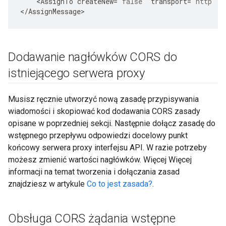
<
AssignTo
createNew
=
"false"
transport
=
"http"
t
<
/
AssignMessage
>
Dodawanie nagłówków CORS do
istniejącego serwera proxy
Musisz ręcznie utworzyć nową zasadę przypisywania
wiadomości i skopiować kod dodawania CORS zasady
opisane w poprzedniej sekcji. Następnie dołącz zasadę do
wstępnego przepływu odpowiedzi docelowy punkt
końcowy serwera proxy interfejsu API. W razie potrzeby
możesz zmienić wartości nagłówków. Więcej Więcej
informacji na temat tworzenia i dołączania zasad
znajdziesz w artykule
Co to jest zasada?
.
Obsługa CORS żądania wstępne