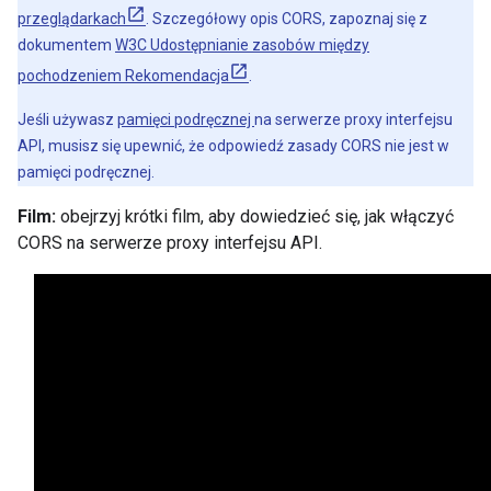
przeglądarkach
. Szczegółowy opis CORS, zapoznaj się z
dokumentem
W3C Udostępnianie zasobów między
pochodzeniem Rekomendacja
.
Jeśli używasz
pamięci podręcznej
na serwerze proxy interfejsu
API, musisz się upewnić, że odpowiedź zasady CORS nie jest w
pamięci podręcznej.
Film:
obejrzyj krótki film, aby dowiedzieć się, jak włączyć
CORS na serwerze proxy interfejsu API.