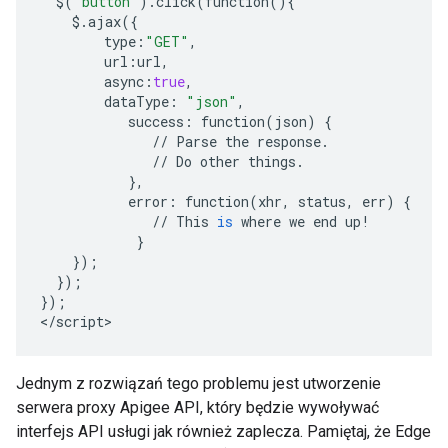
$
(
"button"
)
.
click
(
function
(){
$.
ajax
({
type
:
"GET"
,
url
:
url
,
async
:
true
,
dataType
:
"json"
,
success
:
function
(
json
)
{
//
Parse
the
response
.
//
Do
other
things
.
},
error
:
function
(
xhr
,
status
,
err
)
{
//
This
is
where
we
end
up
!
}
});
});
});
<
/
script
>
Jednym z rozwiązań tego problemu jest utworzenie
serwera proxy Apigee API, który będzie wywoływać
interfejs API usługi jak również zaplecza. Pamiętaj, że Edge