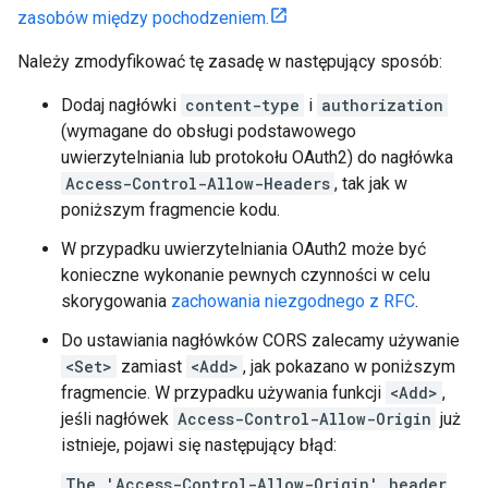
zasobów między pochodzeniem.
Należy zmodyfikować tę zasadę w następujący sposób:
Dodaj nagłówki
content-type
i
authorization
(wymagane do obsługi podstawowego
uwierzytelniania lub protokołu OAuth2) do nagłówka
Access-Control-Allow-Headers
, tak jak w
poniższym fragmencie kodu.
W przypadku uwierzytelniania OAuth2 może być
konieczne wykonanie pewnych czynności w celu
skorygowania
zachowania niezgodnego z RFC
.
Do ustawiania nagłówków CORS zalecamy używanie
<Set>
zamiast
<Add>
, jak pokazano w poniższym
fragmencie. W przypadku używania funkcji
<Add>
,
jeśli nagłówek
Access-Control-Allow-Origin
już
istnieje, pojawi się następujący błąd:
The 'Access-Control-Allow-Origin' header