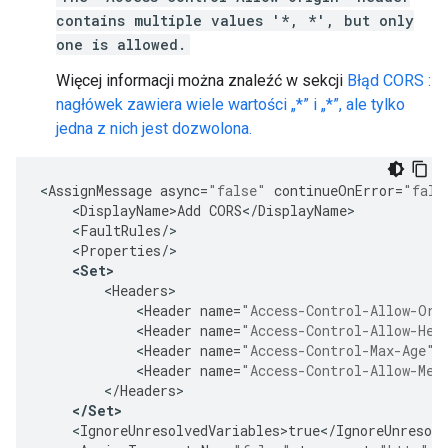
contains multiple values '*, *', but only
one is allowed.
Więcej informacji można znaleźć w sekcji
Błąd CORS :
nagłówek zawiera wiele wartości „*” i „*”, ale tylko
jedna z nich jest dozwolona.
<
AssignMessage
async
=
"false"
continueOnError
=
"fals
<
DisplayName>Add
CORS
<
/
DisplayName
<
FaultRules
/
<
Properties
/
<
Set
>
<
Headers
<
Header
name
=
"Access-Control-Allow-Ori
<
Header
name
=
"Access-Control-Allow-Hea
<
Header
name
=
"Access-Control-Max-Age"
>
<
Header
name
=
"Access-Control-Allow-Met
<
/
Headers
<
/
Set
>
<
IgnoreUnresolvedVariables>true
<
/
IgnoreUnresolv