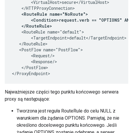
        <VirtualHost>secure</VirtualHost>

    </HTTPProxyConnection>

<RouteRule name="NoRoute">

        <Condition>request.verb == "OPTIONS" AND
    </RouteRule>
    <RouteRule name="default">

        <TargetEndpoint>default</TargetEndpoint>

   </RouteRule>

   <PostFlow name="PostFlow">

        <Request/>

        <Response/>

    </PostFlow>

</ProxyEndpoint>
Najważniejsze części tego punktu końcowego serwera
proxy są następujące:
Tworzona jest reguła RouteRule do celu NULL z
warunkiem dla żądania OPTIONS. Pamiętaj, że nie
określono docelowego punktu końcowego. Jeśli
żądanie OPTIONS zostanie odebrane, a serwer