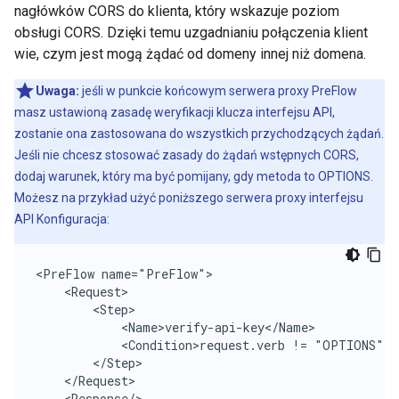
nagłówków CORS do klienta, który wskazuje poziom
obsługi CORS. Dzięki temu uzgadnianiu połączenia klient
wie, czym jest mogą żądać od domeny innej niż domena.
Uwaga:
jeśli w punkcie końcowym serwera proxy PreFlow
masz ustawioną zasadę weryfikacji klucza interfejsu API,
zostanie ona zastosowana do wszystkich przychodzących żądań.
Jeśli nie chcesz stosować zasady do żądań wstępnych CORS,
dodaj warunek, który ma być pomijany, gdy metoda to OPTIONS.
Możesz na przykład użyć poniższego serwera proxy interfejsu
API Konfiguracja:
<PreFlow name="PreFlow">

    <Request>

        <Step>

            <Name>verify-api-key</Name>

            <Condition>request.verb != "OPTIONS"</C
        </Step>

    </Request>

    <Response/>
