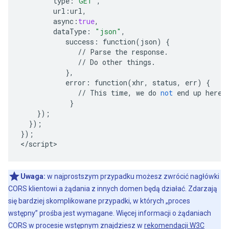
type
:
"GET"
,
url
:
url
,
async
:
true
,
dataType
:
"json"
,
success
:
function
(
json
)
{
//
Parse
the
response
.
//
Do
other
things
.
},
error
:
function
(
xhr
,
status
,
err
)
{
//
This
time
,
we
do
not
end
up
here
!
}
});
});
});
<
/
script
>
Uwaga:
w najprostszym przypadku możesz zwrócić nagłówki
CORS klientowi a żądania z innych domen będą działać. Zdarzają
się bardziej skomplikowane przypadki, w których „proces
wstępny” prośba jest wymagane. Więcej informacji o żądaniach
CORS w procesie wstępnym znajdziesz w
rekomendacji W3C