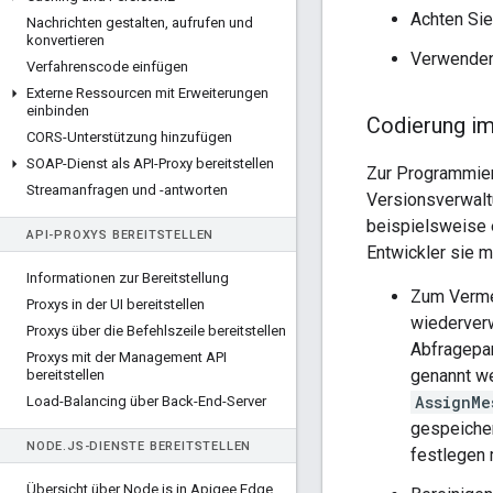
Achten Sie
Nachrichten gestalten
,
aufrufen und
konvertieren
Verwenden 
Verfahrenscode einfügen
Externe Ressourcen mit Erweiterungen
einbinden
Codierung i
CORS-Unterstützung hinzufügen
SOAP-Dienst als API-Proxy bereitstellen
Zur Programmie
Streamanfragen und -antworten
Versionsverwalt
beispielsweise 
API-PROXYS BEREITSTELLEN
Entwickler sie 
Informationen zur Bereitstellung
Zum Vermei
Proxys in der UI bereitstellen
wiederverw
Proxys über die Befehlszeile bereitstellen
Abfragepa
Proxys mit der Management API
genannt we
bereitstellen
AssignMe
Load-Balancing über Back-End-Server
gespeiche
NODE
.
JS-DIENSTE BEREITSTELLEN
festlegen 
Übersicht über Node
.
js in Apigee Edge