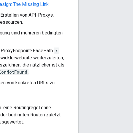
sign: The Missing Link
.
Erstellen von API-Proxys.
Ressourcen.
ingung sind mehreren bedingten
em ProxyEndpoint-BasePath
/
.
wicklerwebsite weiterzuleiten,
uführen, die nützlicher ist als
ionNotFound
.
nen von konkreten URLs zu
h. eine Routingregel ohne
 der bedingten Routen zuletzt
ausgewertet.