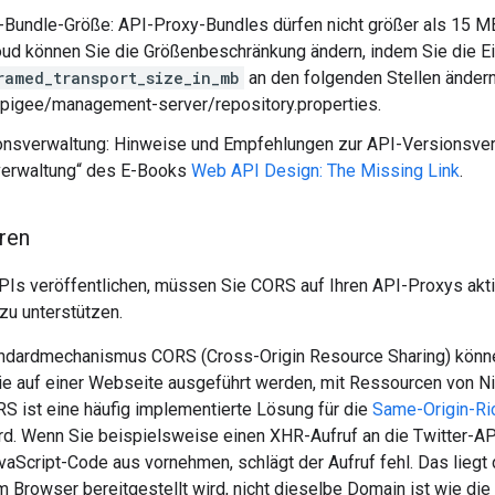
Bundle-Größe: API-Proxy-Bundles dürfen nicht größer als 15 MB
oud können Sie die Größenbeschränkung ändern, indem Sie die E
ramed_transport_size_in_mb
an den folgenden Stellen ändern
pigee/management-server/repository.properties.
nsverwaltung: Hinweise und Empfehlungen zur API-Versionsverw
verwaltung“ des E-Books
Web API Design: The Missing Link
.
ren
PIs veröffentlichen, müssen Sie CORS auf Ihren API-Proxys akti
zu unterstützen.
andardmechanismus CORS (Cross-Origin Resource Sharing) kön
die auf einer Webseite ausgeführt werden, mit Ressourcen von N
RS ist eine häufig implementierte Lösung für die
Same-Origin-Ric
rd. Wenn Sie beispielsweise einen XHR-Aufruf an die Twitter-A
aScript-Code aus vornehmen, schlägt der Aufruf fehl. Das liegt 
em Browser bereitgestellt wird, nicht dieselbe Domain ist wie die