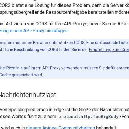
 CORS bietet eine Lösung für dieses Problem, denn die Server k
rsprungsübergreifende Ressourcenfreigabe bereitstellen möchte
m Aktivieren von CORS für Ihre API-Proxys, bevor Sie die APIs v
zung einem API-Proxy hinzufügen
.
eisten modernen Browser unterstützen CORS. Eine umfassende Liste 
führliche Beschreibung von CORS finden Sie in der
Empfehlung zum Cross
he-Richtlinie
auf Ihrem API-Proxy verwenden, müssen Sie dafür sorgen
m Cache gespeichert wird.
Nachrichtennutzlast
von Speicherproblemen in Edge ist die Größe der Nachrichtennut
ieses Wertes führt zu einem
protocol.http.TooBigBody
-Feh
wird auch in
diesem Apigee-Communitybeitrag
behandelt.