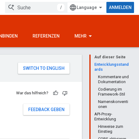
/
ANMELDEN
INBINDEN
REFERENZEN
MEHR
Auf dieser Seite
Entwicklungsstand
ards
Kommentare und
Dokumentation
Codierung im
War das hilfreich?
Framework-Stil
Namenskonventi
onen
FEEDBACK GEBEN
API-Proxy-
Entwicklung
Hinweise zum
Einstieg
CORS aktivieren