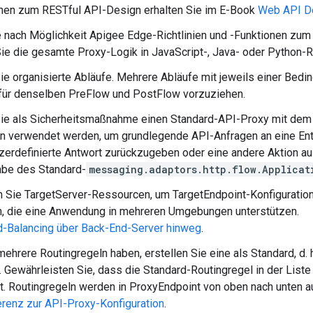
onen zum RESTful API-Design erhalten Sie im E-Book
Web API De
 nach Möglichkeit Apigee Edge-Richtlinien und -Funktionen zum 
ie die gesamte Proxy-Logik in JavaScript-, Java- oder Python-
Sie organisierte Abläufe. Mehrere Abläufe mit jeweils einer Bed
für denselben PreFlow und PostFlow vorzuziehen.
 Sie als Sicherheitsmaßnahme einen Standard-API-Proxy mit d
n verwendet werden, um grundlegende API-Anfragen an eine Ent
zerdefinierte Antwort zurückzugeben oder eine andere Aktion ausz
abe des Standard-
messaging.adaptors.http.flow.Applicat
 Sie TargetServer-Ressourcen, um TargetEndpoint-Konfiguratio
n, die eine Anwendung in mehreren Umgebungen unterstützen.
-Balancing über Back-End-Server hinweg
.
ehrere Routingregeln haben, erstellen Sie eine als Standard, d. 
 Gewährleisten Sie, dass die Standard-Routingregel in der Liste
ist. Routingregeln werden in ProxyEndpoint von oben nach unten 
renz zur API-Proxy-Konfiguration
.