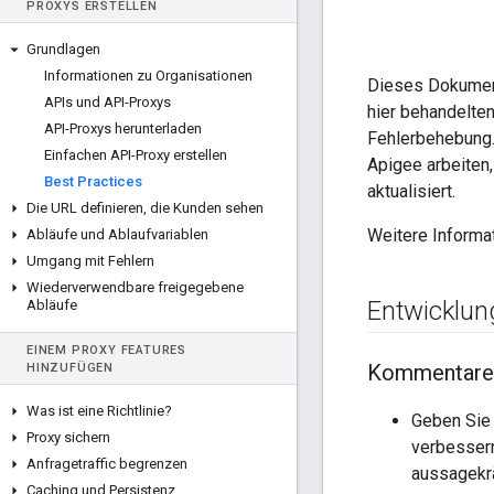
PROXYS ERSTELLEN
Grundlagen
Informationen zu Organisationen
Dieses Dokument
APIs und API-Proxys
hier behandelte
API-Proxys herunterladen
Fehlerbehebung.
Einfachen API-Proxy erstellen
Apigee arbeiten
Best Practices
aktualisiert.
Die URL definieren
,
die Kunden sehen
Weitere Informa
Abläufe und Ablaufvariablen
Umgang mit Fehlern
Wiederverwendbare freigegebene
Entwicklun
Abläufe
EINEM PROXY FEATURES
Kommentare 
HINZUFÜGEN
Was ist eine Richtlinie?
Geben Sie 
Proxy sichern
verbessern
Anfragetraffic begrenzen
aussagekrä
Caching und Persistenz