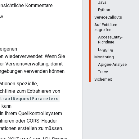
Java
ensichtliche Kommentare.
Python
w.
ServiceCallouts
Auf Entitäten
zugreifen
AccessEntity-
Richtlinie
 eigenen
Logging
en wiederverwendet. Wenn Sie
Monitoring
er Versionsverwaltung, damit
Apigee-Analyse
sumgebungen verwenden können.
Trace
Sicherheit
ationen spezielle,
chtlinie zum Extrahieren von
xtractRequestParameters
n kann
in Ihrem Quellkontrollsystem
rahieren oder CORS-Header
ationen erstellen zu müssen.