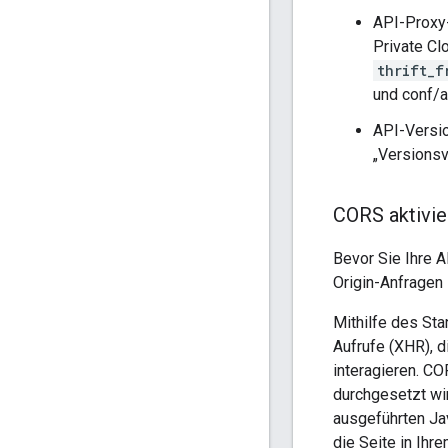
API-Proxy-
Private Cl
thrift_f
und conf/a
API-Versio
„Versions
CORS aktivie
Bevor Sie Ihre A
Origin-Anfragen 
Mithilfe des St
Aufrufe (XHR), 
interagieren. CO
durchgesetzt wi
ausgeführten Jav
die Seite in Ihr