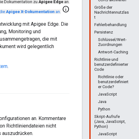
die Dokumentation zu
Apigee Edge
an.
Größe der
info
 die
Apigee X-Dokumentation
an.
Nachrichtennutzlas
t
ntwicklung mit Apigee Edge. Die
Fehlerbehandlung
ng, Monitoring und
Persistenz
zusammengetragen, die mit
Schlüssel/Wert-
Zuordnungen
kument wird gelegentlich
Antwort-Caching
Richtlinie und
benutzerdefinierter
tern
.
Code
Richtlinie oder
benutzerdefiniert
er Code?
JavaScript
Java
Python
Skript-Aufrufe
onfigurationen an. Kommentare
(Java, JavaScript,
 Richtliniendateien nicht
Python)
s auszudrücken.
JavaScript