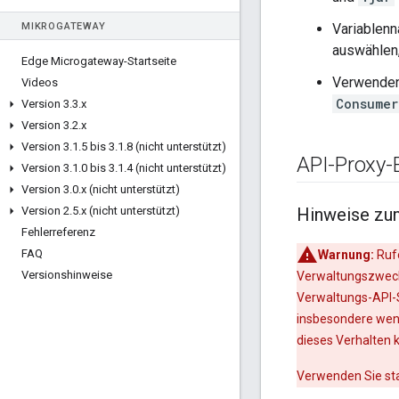
MIKROGATEWAY
Variablenn
auswählen,
Edge Microgateway-Startseite
Verwenden 
Videos
Consumer
Version 3
.
3
.
x
Version 3
.
2
.
x
Version 3
.
1
.
5 bis 3
.
1
.
8 (nicht unterstützt)
API-Proxy-
Version 3
.
1
.
0 bis 3
.
1
.
4 (nicht unterstützt)
Version 3
.
0
.
x (nicht unterstützt)
Version 2
.
5
.
x (nicht unterstützt)
Hinweise zum
Fehlerreferenz
FAQ
Warnung:
Rufe
Versionshinweise
Verwaltungszwecke
Verwaltungs-API-S
insbesondere wen
dieses Verhalten k
Verwenden Sie st