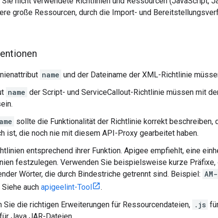
 Sie nicht verwendete Richtlinien und Ressourcen (JavaScript, J
re große Ressourcen, durch die Import- und Bereitstellungsve
entionen
inienattribut
name
und der Dateiname der XML-Richtlinie müssen
ut
name
der Script- und ServiceCallout-Richtlinie müssen mit 
ein.
ame
sollte die Funktionalität der Richtlinie korrekt beschreiben,
ch ist, die noch nie mit diesem API-Proxy gearbeitet haben.
tlinien entsprechend ihrer Funktion. Apigee empfiehlt, eine ein
linien festzulegen. Verwenden Sie beispielsweise kurze Präfixe, 
nder Wörter, die durch Bindestriche getrennt sind. Beispiel:
AM-
n. Siehe auch
apigeelint-Tool
.
Sie die richtigen Erweiterungen für Ressourcendateien,
.js
fü
für Java JAR-Dateien.