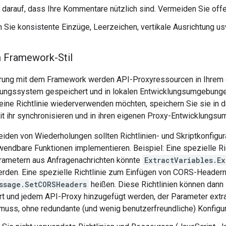
 darauf, dass Ihre Kommentare nützlich sind. Vermeiden Sie off
Sie konsistente Einzüge, Leerzeichen, vertikale Ausrichtung us
m Framework-Stil
rung mit dem Framework werden API-Proxyressourcen in Ihrem
ungssystem gespeichert und in lokalen Entwicklungsumgebung
eine Richtlinie wiederverwenden möchten, speichern Sie sie in d
mit ihr synchronisieren und in ihren eigenen Proxy-Entwicklung
den von Wiederholungen sollten Richtlinien- und Skriptkonfigur
endbare Funktionen implementieren. Beispiel: Eine spezielle Ri
rametern aus Anfragenachrichten könnte
ExtractVariables.E
rden. Eine spezielle Richtlinie zum Einfügen von CORS-Header
ssage.SetCORSHeaders
heißen. Diese Richtlinien können dann 
rt und jedem API-Proxy hinzugefügt werden, der Parameter ext
muss, ohne redundante (und wenig benutzerfreundliche) Konfigur