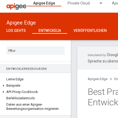
Apigee Edge
Private Cloud
Api
Apigee Edge
LOS GEHTS
ENTWICKELN
VERÖFFENTLICHEN
Sprache zu überse
ENTWICKLERRESSOURCEN
Apigee Edge
En
Lerne Edge
Beispiele
Best Pr
API-Proxy-Cookbook
Befehlszeilentools
Entwick
Daten aus einer Apigee-
Bewertungsorganisation migrieren