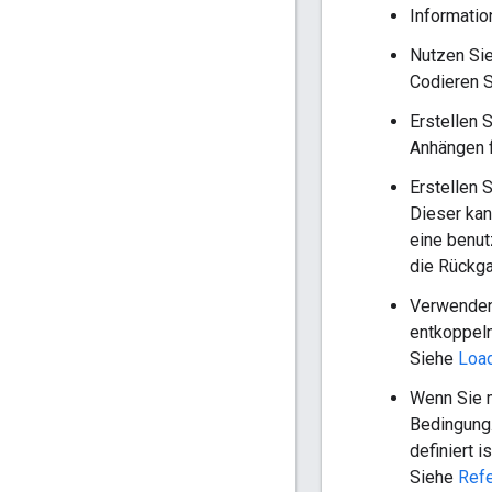
Informati
Nutzen Sie
Codieren S
Erstellen 
Anhängen 
Erstellen
Dieser kan
eine benut
die Rückg
Verwenden
entkoppel
Siehe
Load
Wenn Sie m
Bedingung.
definiert 
Siehe
Refe