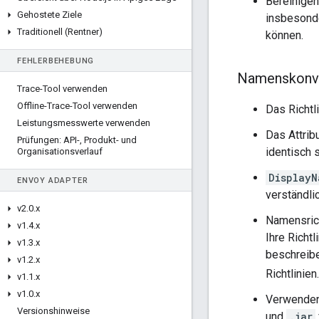
Bereinigen
Gehostete Ziele
insbesonde
Traditionell (Rentner)
können.
FEHLERBEHEBUNG
Namenskonv
Trace-Tool verwenden
Offline-Trace-Tool verwenden
Das Richtl
Leistungsmesswerte verwenden
Das Attrib
Prüfungen: API-
,
Produkt- und
identisch s
Organisationsverlauf
DisplayN
ENVOY ADAPTER
verständli
v2
.
0
.
x
Namensrich
v1
.
4
.
x
Ihre Richt
v1
.
3
.
x
beschreibe
v1
.
2
.
x
Richtlinie
v1
.
1
.
x
v1
.
0
.
x
Verwenden 
Versionshinweise
und
.jar