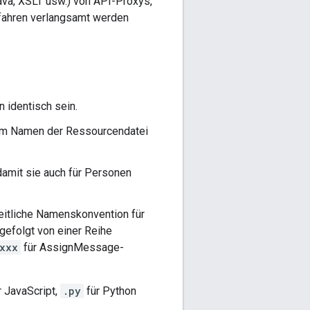
ava, XSLT usw.) von API-Proxys,
rfahren verlangsamt werden
 identisch sein.
dem Namen der Ressourcendatei
 damit sie auch für Personen
heitliche Namenskonvention für
gefolgt von einer Reihe
xxx
für AssignMessage-
r JavaScript,
.py
für Python