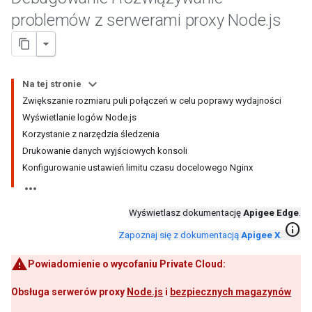
problemów z serwerami proxy Node
.
js
Na tej stronie
Zwiększanie rozmiaru puli połączeń w celu poprawy wydajności
Wyświetlanie logów Node.js
Korzystanie z narzędzia śledzenia
Drukowanie danych wyjściowych konsoli
Konfigurowanie ustawień limitu czasu docelowego Nginx
Wyświetlasz dokumentację
Apigee Edge
.
info
Zapoznaj się z dokumentacją
Apigee X
.
Powiadomienie o wycofaniu Private Cloud:
Obsługa serwerów proxy
Node.js
i
bezpiecznych magazynów