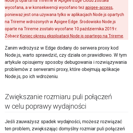
Node.js oparta na Trireme w Apigee Edge Cloud została
wycofana, a w konsekwencji wycofano też
apigee-access
,
ponieważ jest ona używana tylko w aplikacjach Node.js opartych
na Trireme wdrożonych w Apigee Edge. Środowisko Node.js
oparte na Trireme zostało wycofane 10 października 2019 r.
Zobacz
Koniec okresu eksploatacji Node.js opartego na Trireme
.
Zanim wdrożysz w Edge dodany do serwera proxy kod
Node.js, warto sprawdzić, czy działa on prawidłowo. W tym
artykule opisujemy sposoby debugowania i rozwiązywania
problemów z serwerami proxy, które obejmują aplikacje
Node.js, po ich wdrożeniu.
Zwiększanie rozmiaru puli połączeń
w celu poprawy wydajności
Jeśli zauważysz spadek wydajności, możesz rozwiązać
ten problem, zwiększając domyślny rozmiar puli połączeń