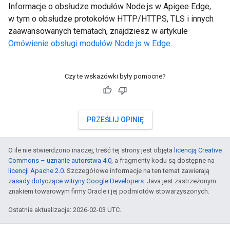
Informacje o obsłudze modułów Node.js w Apigee Edge,
w tym o obsłudze protokołów HTTP/HTTPS, TLS i innych
zaawansowanych tematach, znajdziesz w artykule
Omówienie obsługi modułów Node.js w Edge
.
Czy te wskazówki były pomocne?
PRZEŚLIJ OPINIĘ
O ile nie stwierdzono inaczej, treść tej strony jest objęta
licencją Creative
Commons – uznanie autorstwa 4.0
, a fragmenty kodu są dostępne na
licencji Apache 2.0
. Szczegółowe informacje na ten temat zawierają
zasady dotyczące witryny Google Developers
. Java jest zastrzeżonym
znakiem towarowym firmy Oracle i jej podmiotów stowarzyszonych.
Ostatnia aktualizacja: 2026-02-03 UTC.