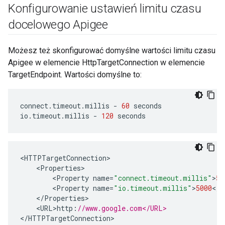
Konfigurowanie ustawień limitu czasu
docelowego Apigee
Możesz też skonfigurować domyślne wartości limitu czasu
Apigee w elemencie HttpTargetConnection w elemencie
TargetEndpoint. Wartości domyślne to:
connect
.
timeout
.
millis
-
60
seconds
io
.
timeout
.
millis
-
120
seconds
<
HTTPTargetConnection
<
Properties
<
Property
name
=
"connect.timeout.millis"
>
50
<
Property
name
=
"io.timeout.millis"
>
5000
<
/
P
<
/
Properties
<
URL>http
:
//www.google.com</URL>
<
/HTTPTargetConnection
>