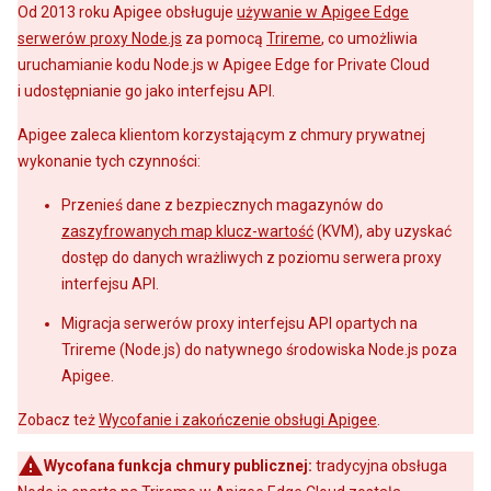
Od 2013 roku Apigee obsługuje
używanie w Apigee Edge
serwerów proxy Node.js
za pomocą
Trireme
, co umożliwia
uruchamianie kodu Node.js w Apigee Edge for Private Cloud
i udostępnianie go jako interfejsu API.
Apigee zaleca klientom korzystającym z chmury prywatnej
wykonanie tych czynności:
Przenieś dane z bezpiecznych magazynów do
zaszyfrowanych map klucz-wartość
(KVM), aby uzyskać
dostęp do danych wrażliwych z poziomu serwera proxy
interfejsu API.
Migracja serwerów proxy interfejsu API opartych na
Trireme (Node.js) do natywnego środowiska Node.js poza
Apigee.
Zobacz też
Wycofanie i zakończenie obsługi Apigee
.
Wycofana funkcja chmury publicznej:
tradycyjna obsługa