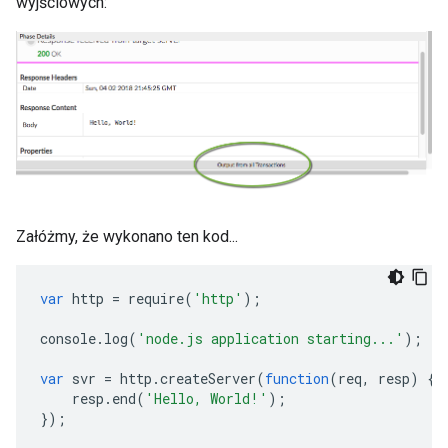
wyjściowych:
Załóżmy, że wykonano ten kod...
var
http
=
require
(
'http'
);
console
.
log
(
'node.js application starting...'
);
var
svr
=
http
.
createServer
(
function
(
req
,
resp
)
{
resp
.
end
(
'Hello, World!'
);
});