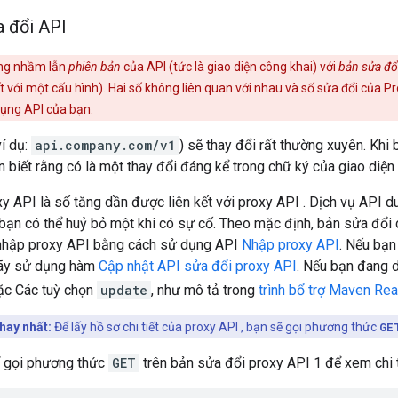
 đổi API
g nhầm lẫn
phiên bản
của API (tức là giao diện công khai) với
bản sửa đổ
ết với một cấu hình). Hai số không liên quan với nhau và số sửa đổi của 
ụng API của bạn.
í dụ:
api.company.com/v1
) sẽ thay đổi rất thường xuyên. Khi
ển biết rằng có là một thay đổi đáng kể trong chữ ký của giao diện
y API là số tăng dần được liên kết với proxy API . Dịch vụ API d
bạn có thể huỷ bỏ một khi có sự cố. Theo mặc định, bản sửa đổi
 nhập proxy API bằng cách sử dụng API
Nhập proxy API
. Nếu bạ
hãy sử dụng hàm
Cập nhật API sửa đổi proxy API
. Nếu bạn đang d
c Các tuỳ chọn
update
, như mô tả trong
trình bổ trợ Maven R
hay nhất:
Để lấy hồ sơ chi tiết của proxy API , bạn sẽ gọi phương thức
GE
ể gọi phương thức
GET
trên bản sửa đổi proxy API 1 để xem chi t