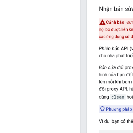
Nhận bản sửa
Cảnh báo:
Đừn
nội bộ được liên k
các ứng dụng sử d
Phiên bản
API (v
cho nhà phát tri
Bản sửa đổi
prox
hình của bạn để 
lên mỗi khi bạn
đổi proxy API, 
dùng
clean
hoặ
Phương pháp 
Ví dụ: bạn có th