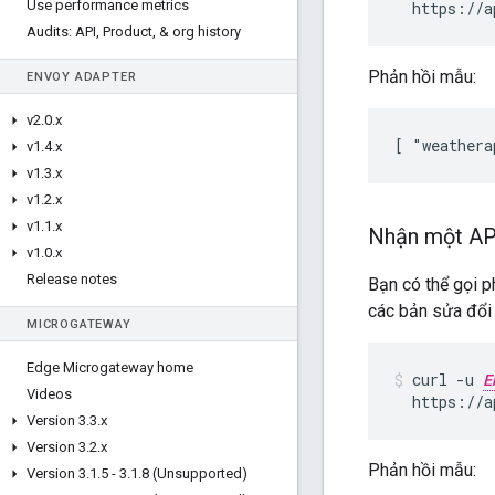
Use performance metrics
  https://a
Audits: API
,
Product
,
& org history
Phản hồi mẫu:
ENVOY ADAPTER
v2
.
0
.
x
[ "weathera
v1
.
4
.
x
v1
.
3
.
x
v1
.
2
.
x
v1
.
1
.
x
Nhận một AP
v1
.
0
.
x
Release notes
Bạn có thể gọi 
các bản sửa đổi 
MICROGATEWAY
Edge Microgateway home
curl -u 
E
Videos
  https://a
Version 3
.
3
.
x
Version 3
.
2
.
x
Phản hồi mẫu:
Version 3
.
1
.
5 - 3
.
1
.
8 (Unsupported)