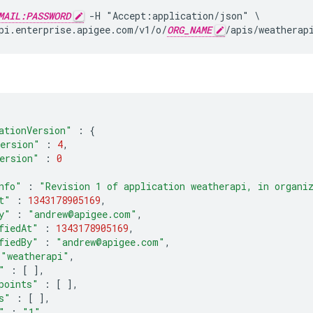
MAIL:PASSWORD
 -H "Accept:application/json" \

pi.enterprise.apigee.com/v1/o/
ORG_NAME
/apis/weatherap
ationVersion"
:
{
ersion"
:
4
,
ersion"
:
0
nfo"
:
"Revision 1 of application weatherapi, in organi
t"
:
1343178905169
,
y"
:
"andrew@apigee.com"
,
fiedAt"
:
1343178905169
,
fiedBy"
:
"andrew@apigee.com"
,
"weatherapi"
,
"
:
[
],
points"
:
[
],
s"
:
[
],
"
:
"1"
,