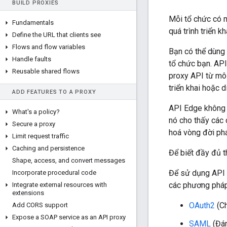
BUILD PROXIES
Mỗi tổ chức có m
Fundamentals
quá trình triển k
Define the URL that clients see
Flows and flow variables
Bạn có thể dùng
Handle faults
tổ chức bạn. API
Reusable shared flows
proxy API từ môi
triển khai hoặc 
ADD FEATURES TO A PROXY
API Edge không đ
What's a policy?
nó cho thấy các 
Secure a proxy
hoá vòng đời phá
Limit request traffic
Caching and persistence
Để biết đầy đủ t
Shape
,
access
,
and convert messages
Để sử dụng API E
Incorporate procedural code
các phương pháp
Integrate external resources with
extensions
OAuth2
(Ch
Add CORS support
Expose a SOAP service as an API proxy
SAML
(Đám