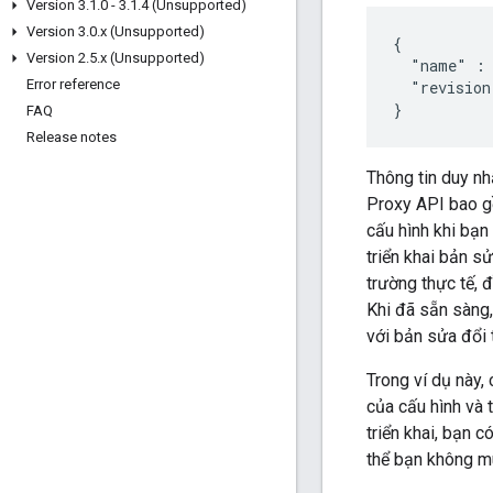
Version 3
.
1
.
0 - 3
.
1
.
4 (Unsupported)
Version 3
.
0
.
x (Unsupported)
{

Version 2
.
5
.
x (Unsupported)
  "name" : 
Error reference
  "revision
}
FAQ
Release notes
Thông tin duy nh
Proxy API bao g
cấu hình khi bạn
triển khai bản s
trường thực tế, 
Khi đã sẵn sàng
với bản sửa đổi
Trong ví dụ này,
của cấu hình và 
triển khai, bạn c
thể bạn không m