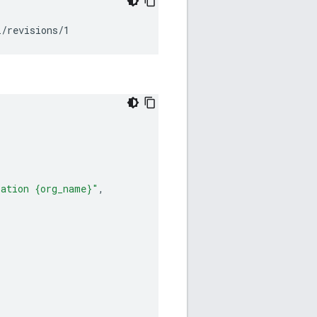
i/revisions/1
zation {org_name}"
,