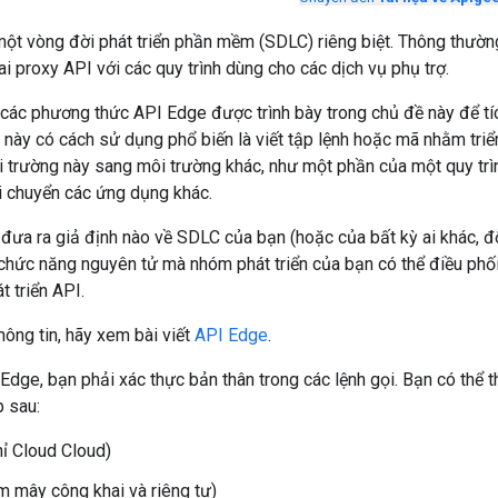
ột vòng đời phát triển phần mềm (SDLC) riêng biệt. Thông thườn
hai proxy API với các quy trình dùng cho các dịch vụ phụ trợ.
 các phương thức API Edge được trình bày trong chủ đề này để t
 này có cách sử dụng phổ biến là viết tập lệnh hoặc mã nhằm triể
 trường này sang môi trường khác, như một phần của một quy trì
di chuyển các ứng dụng khác.
ưa ra giả định nào về SDLC của bạn (hoặc của bất kỳ ai khác, đố
chức năng nguyên tử mà nhóm phát triển của bạn có thể điều phố
t triển API.
hông tin, hãy xem bài viết
API Edge
.
dge, bạn phải xác thực bản thân trong các lệnh gọi. Bạn có thể t
 sau:
ỉ Cloud Cloud)
 mây công khai và riêng tư)