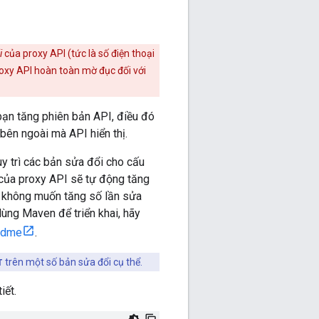
i
của proxy API (tức là số điện thoại
Proxy API hoàn toàn mờ đục đối với
 bạn tăng phiên bản API, điều đó
 bên ngoài mà API hiển thị.
uy trì các bản sửa đổi cho cấu
 của proxy API sẽ tự động tăng
n không muốn tăng số lần sửa
ùng Maven để triển khai, hãy
eadme
.
T
trên một số bản sửa đổi cụ thể.
iết.