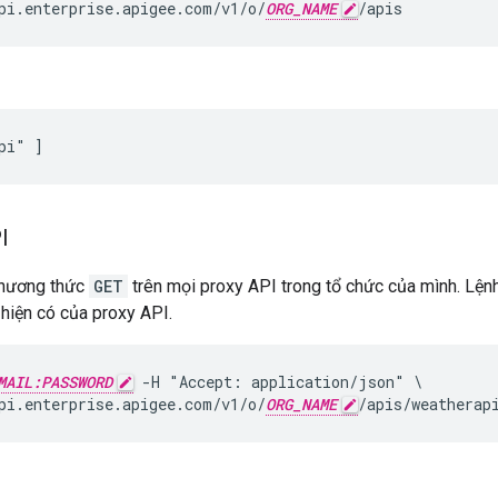
pi.enterprise.apigee.com/v1/o/
ORG_NAME
/apis
pi" ]
I
phương thức
GET
trên mọi proxy API trong tổ chức của mình. Lệnh
hiện có của proxy API.
MAIL:PASSWORD
 -H "Accept: application/json" \

pi.enterprise.apigee.com/v1/o/
ORG_NAME
/apis/weatherap