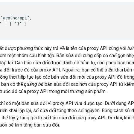
"weatherapi",

" : [ "1" ]

ất được phương thức này trả về là tên của proxy API cùng với
bả
ồm một nhóm cấu hình tệp. Bản sửa đổi cung cấp cơ chế gọn nhẹ 
 lặp lại. Các bản sửa đổi được đánh số tuần tự, cho phép bạn ho
ửa đổi trước đó của proxy API. Ngoài ra, bạn có thể triển khai bả
đồng thời tiếp tục tạo các bản sửa đổi mới của proxy API đó trong
, bạn có thể
quảng bá
bản sửa đổi cao hơn của proxy API từ kiểm
 trước đó của proxy API trong môi trường sản phẩm.
 chỉ có một bản sửa đổi vì proxy API vừa được tạo. Dưới dạng AP
triển khai lặp lại, số sửa đổi tăng theo số nguyên. Bằng cách sử d
ó thể tuỳ ý tăng giá trị số bản sửa đổi của proxy API. Đôi khi, khi
uốn sẽ làm tăng bản sửa đổi.