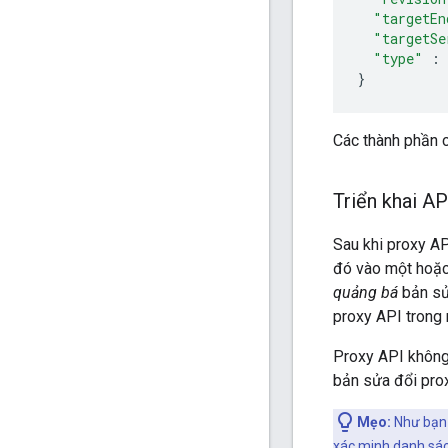
"targetEn
"targetSe
"type"
:
}
Các thành phần c
Triển khai A
Sau khi proxy AP
đó vào một hoặc 
quảng bá
bản sử
proxy API trong 
Proxy API không 
bản sửa đổi pro
Mẹo:
Như bạn 
xác minh danh sác