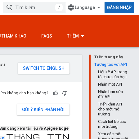
/
ĐĂNG NHẬP
ỆU THAM KHẢO
FAQS
THÊM
Trên trang này
 ưu
Tương tác với API
Liệt kê API trong
tổ chức của bạn
Nhận một API
Nhận bản sửa
u ích không cho bạn không?
đổi API
Triển khai API
cho một môi
GỬI Ý KIẾN PHẢN HỒI
trường
Cách liệt kê các
môi trường
Bạn đang xem tài liệu về
Apigee Edge
.
Xem các môi
thông tin
e X
.
trường trong một