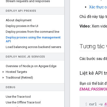
Stream requests and responses
Xác thực c
DEPLOY API PROXIES
Chủ đề này tập t
About deployment
Video:
Xem video
Deploy proxies in the UI
Deploy proxies from the command line
Deploy proxies using the management
API
Tương tác 
Load balancing across backend servers
DEPLOY NODE
.
JS SERVICES
Các bước sau đâ
Overview of Node
.
js on Apigee Edge
Hosted Targets
Liệt kê API 
Traditional (Retired)
Bạn có thể bắt đ
DEBUG
EMAIL:PASSWO
Use the Trace tool
Use the Offline Trace tool
curl -u 
E