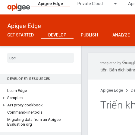
Apigee Edge
Private Cloud
Api
Apigee Edge
GET STARTED
DEVELOP
PUBLISH
ANALYZE
tiên. Bản dịch bằng
DEVELOPER RESOURCES
Apigee Edge
De
Learn Edge
Samples
Triển k
API proxy cookbook
Command-line tools
Migrating data from an Apigee
Evaluation org