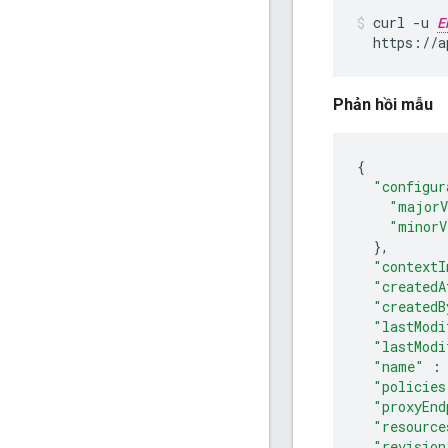
curl -u 
E
  https://a
Phản hồi mẫu
{
"configur
"majorV
"minorV
},
"contextI
"createdA
"createdB
"lastModi
"lastModi
"name"
:
"policies
"proxyEnd
"resource
"revision