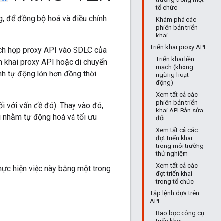
tổ chức
g, để đồng bộ hoá và điều chỉnh
Khám phá các
phiên bản triển
khai
Triển khai proxy API
ích hợp proxy API vào SDLC của
Triển khai liền
n khai proxy API hoặc di chuyển
mạch (không
nh tự động lớn hơn đồng thời
ngừng hoạt
động)
Xem tất cả các
phiên bản triển
i với vấn đề đó). Thay vào đó,
khai API Bản sửa
i nhằm tự động hoá và tối ưu
đổi
Xem tất cả các
đợt triển khai
trong môi trường
thử nghiệm
Xem tất cả các
hực hiện việc này bằng một trong
đợt triển khai
trong tổ chức
Tập lệnh dựa trên
API
Bao bọc công cụ
triển khai