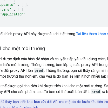
dpoints"
:
[
],
rvers"
:
[
],
"Application"
ấu hình proxy API này được nêu chi tiết trong
Tài liệu tham khảo
PI cho một môi trường
I được định cấu hình để nhận và chuyển tiếp yêu cầu đúng cách, b
nhiều môi trường. Thông thường, bạn lặp lại các proxy API tron
a đổi proxy API lên
prod
. Thông thường, bạn sẽ thấy rằng mình
môi trường thử nghiệm, chủ yếu là do bạn sẽ làm ít hơn nhiều lặp 
thể được gọi cho đến khi được triển khai cho một môi trường. Sau
xy API cho sản phẩm, sau đó bạn có thể xuất bản URL
prod
ra b
đã thấy, bạn triển khai
bản sửa đổi
API cho một do đó, bước đầu tiên tron
h trong tổ chức của mình.