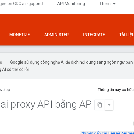
gee on GDC air-gapped
API Monitoring
Thêm
MONETIZE
ADMINISTER
INTEGRATE
TÀI LI
Google sử dụng công nghệ AI để dịch nội dung sang ngôn ngữ bạn
 AI có thể có lỗi.
velop
Thông tin này có hữ
hai proxy API bằng API
Chuyển đến
Tài liệu về Apige