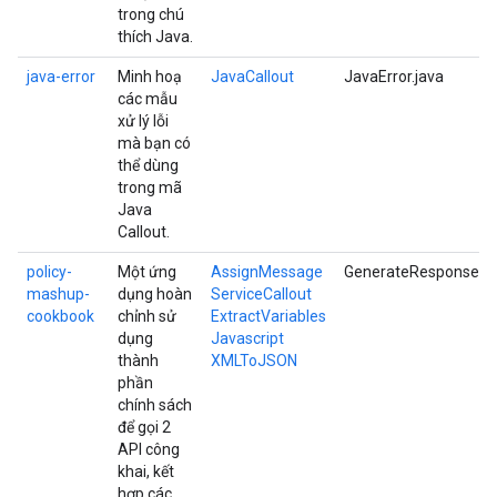
trong chú
thích Java.
java-error
Minh hoạ
JavaCallout
JavaError.java
các mẫu
xử lý lỗi
mà bạn có
thể dùng
trong mã
Java
Callout.
policy-
Một ứng
AssignMessage
GenerateResponse.js
mashup-
dụng hoàn
ServiceCallout
cookbook
chỉnh sử
ExtractVariables
dụng
Javascript
thành
XMLToJSON
phần
chính sách
để gọi 2
API công
khai, kết
hợp các