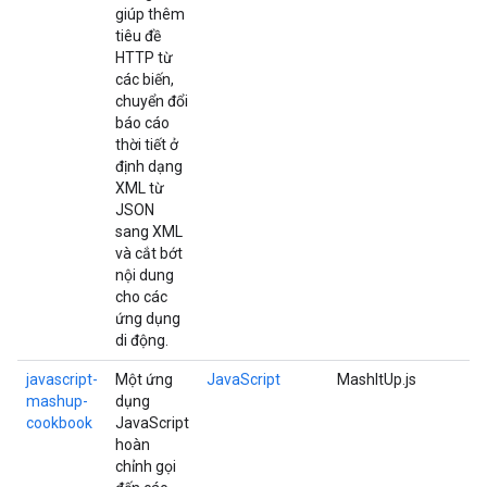
giúp thêm
tiêu đề
HTTP từ
các biến,
chuyển đổi
báo cáo
thời tiết ở
định dạng
XML từ
JSON
sang XML
và cắt bớt
nội dung
cho các
ứng dụng
di động.
javascript-
Một ứng
JavaScript
MashItUp.js
mashup-
dụng
cookbook
JavaScript
hoàn
chỉnh gọi