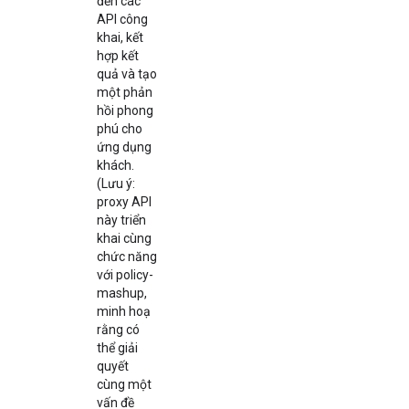
đến các
API công
khai, kết
hợp kết
quả và tạo
một phản
hồi phong
phú cho
ứng dụng
khách.
(Lưu ý:
proxy API
này triển
khai cùng
chức năng
với policy-
mashup,
minh hoạ
rằng có
thể giải
quyết
cùng một
vấn đề