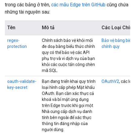
trong các bảng ở trên,
các mẫu Edge trên GitHub
cũng chứa
những tài nguyên sau:
Tên
Mô tả
Các Loại Chín
r
egex-
Chính sách bảo vệ khỏi mối
Bảo vệ bằng biểu
protection
đe doạ bằng biểu thức chính
chính quy
quy có thể bảo vệ các API
phụ trợ và vi dịch vụ của bạn
khỏi các cuộc tấn công chèn
mã SQL.
oauth-validate-
Bạn đang triển khai quy trình
OAuthV2
, các loạ
key-secret
loại hình cấp phép Mật khẩu
OAuth. Bạn cần xác thực cả
khoá và bí mật ứng dụng
trên Edge trước khi gọi một
Nhà cung cấp dịch vụ danh
tính bên ngoài để xác thực
thông tin đăng nhập của
người dùng.