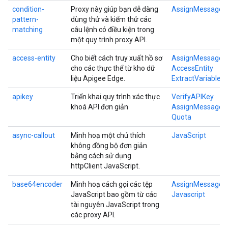
condition-
Proxy này giúp bạn dễ dàng
AssignMessage
pattern-
dùng thử và kiểm thử các
matching
câu lệnh có điều kiện trong
một quy trình proxy API.
access-entity
Cho biết cách truy xuất hồ sơ
AssignMessage
cho các thực thể từ kho dữ
AccessEntity
liệu Apigee Edge.
ExtractVariables
apikey
Triển khai quy trình xác thực
VerifyAPIKey
khoá API đơn giản
AssignMessage
Quota
async-callout
Minh hoạ một chú thích
JavaScript
không đồng bộ đơn giản
bằng cách sử dụng
httpClient JavaScript.
base64encoder
Minh hoạ cách gọi các tệp
AssignMessage
JavaScript bao gồm từ các
Javascript
tài nguyên JavaScript trong
các proxy API.