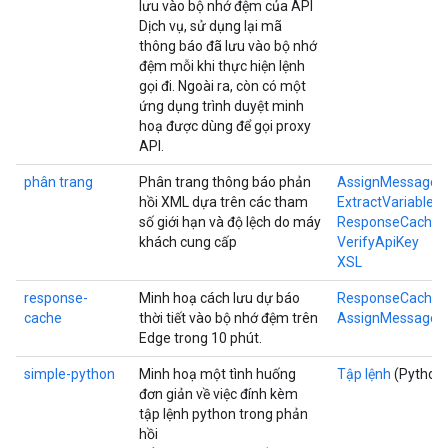
lưu vào bộ nhớ đệm của API
Dịch vụ, sử dụng lại mã
thông báo đã lưu vào bộ nhớ
đệm mỗi khi thực hiện lệnh
gọi đi. Ngoài ra, còn có một
ứng dụng trình duyệt minh
hoạ được dùng để gọi proxy
API.
phân trang
Phân trang thông báo phản
AssignMessage
hồi XML dựa trên các tham
ExtractVariables
số giới hạn và độ lệch do máy
ResponseCache
khách cung cấp
VerifyApiKey
XSL
response-
Minh hoạ cách lưu dự báo
ResponseCache
cache
thời tiết vào bộ nhớ đệm trên
AssignMessage
Edge trong 10 phút.
simple-python
Minh hoạ một tình huống
Tập lệnh
(Python
đơn giản về việc đính kèm
tập lệnh python trong phản
hồi