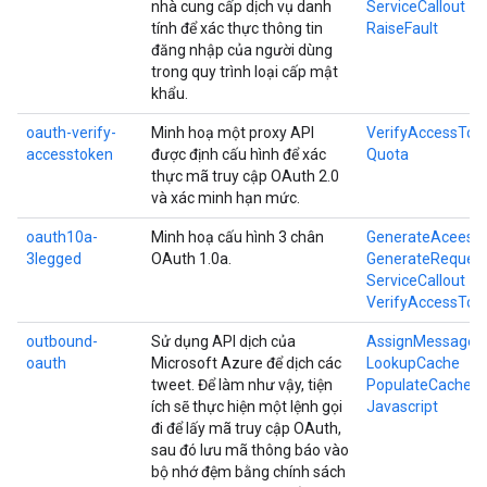
nhà cung cấp dịch vụ danh
ServiceCallout
tính để xác thực thông tin
RaiseFault
đăng nhập của người dùng
trong quy trình loại cấp mật
khẩu.
oauth-verify-
Minh hoạ một proxy API
VerifyAccessTok
accesstoken
được định cấu hình để xác
Quota
thực mã truy cập OAuth 2.0
và xác minh hạn mức.
oauth10a-
Minh hoạ cấu hình 3 chân
GenerateAceess
3legged
OAuth 1.0a.
GenerateReques
ServiceCallout
VerifyAccessTok
outbound-
Sử dụng API dịch của
AssignMessage
oauth
Microsoft Azure để dịch các
LookupCache
tweet. Để làm như vậy, tiện
PopulateCache
ích sẽ thực hiện một lệnh gọi
Javascript
đi để lấy mã truy cập OAuth,
sau đó lưu mã thông báo vào
bộ nhớ đệm bằng chính sách