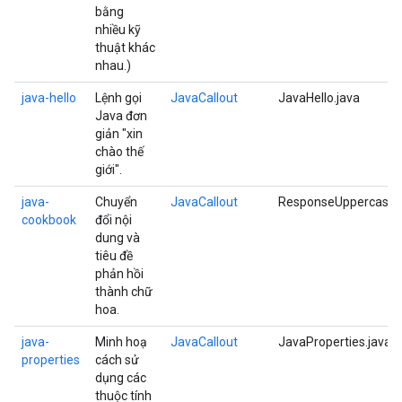
bằng
nhiều kỹ
thuật khác
nhau.)
java-hello
Lệnh gọi
JavaCallout
JavaHello.java
Java đơn
giản "xin
chào thế
giới".
java-
Chuyển
JavaCallout
ResponseUppercase.
cookbook
đổi nội
dung và
tiêu đề
phản hồi
thành chữ
hoa.
java-
Minh hoạ
JavaCallout
JavaProperties.java
properties
cách sử
dụng các
thuộc tính