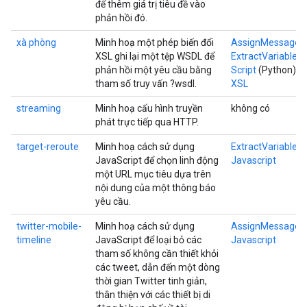
để thêm giá trị tiêu đề vào
phản hồi đó.
xà phòng
Minh hoạ một phép biến đổi
AssignMessage
XSL ghi lại một tệp WSDL để
ExtractVariables
phản hồi một yêu cầu bằng
Script
(Python)
tham số truy vấn ?wsdl.
XSL
streaming
Minh hoạ cấu hình truyền
không có
phát trực tiếp qua HTTP.
target-reroute
Minh hoạ cách sử dụng
ExtractVariables
JavaScript để chọn linh động
Javascript
một URL mục tiêu dựa trên
nội dung của một thông báo
yêu cầu.
twitter-mobile-
Minh hoạ cách sử dụng
AssignMessage
timeline
JavaScript để loại bỏ các
Javascript
tham số không cần thiết khỏi
các tweet, dẫn đến một dòng
thời gian Twitter tinh giản,
thân thiện với các thiết bị di