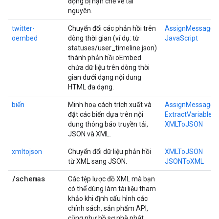
động bị hạn chế về tài
nguyên.
twitter-
Chuyển đổi các phản hồi trên
AssignMessage
oembed
dòng thời gian (ví dụ: từ
JavaScript
statuses/user_timeline.json)
thành phản hồi oEmbed
chứa dữ liệu trên dòng thời
gian dưới dạng nội dung
HTML đa dạng.
biến
Minh hoạ cách trích xuất và
AssignMessage
đặt các biến dựa trên nội
ExtractVariables
dung thông báo truyền tải,
XMLToJSON
JSON và XML.
xmltojson
Chuyển đổi dữ liệu phản hồi
XMLToJSON
từ XML sang JSON.
JSONToXML
/schemas
Các tệp lược đồ XML mà bạn
có thể dùng làm tài liệu tham
khảo khi định cấu hình các
chính sách, sản phẩm API,
cũng như hồ sơ nhà phát