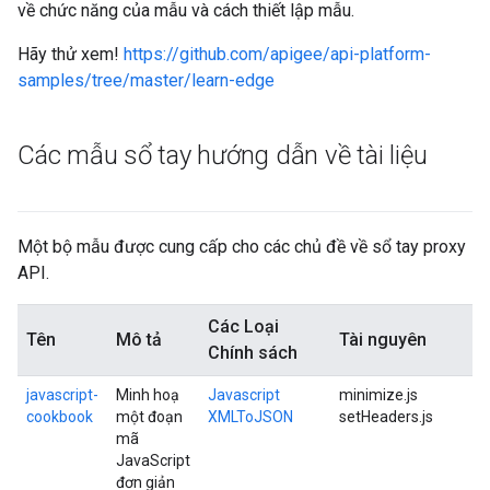
về chức năng của mẫu và cách thiết lập mẫu.
Hãy thử xem!
https://github.com/apigee/api-platform-
samples/tree/master/learn-edge
Các mẫu sổ tay hướng dẫn về tài liệu
Một bộ mẫu được cung cấp cho các chủ đề về sổ tay proxy
API.
Các Loại
Tên
Mô tả
Tài nguyên
Chính sách
javascript-
Minh hoạ
Javascript
minimize.js
cookbook
một đoạn
XMLToJSON
setHeaders.js
mã
JavaScript
đơn giản