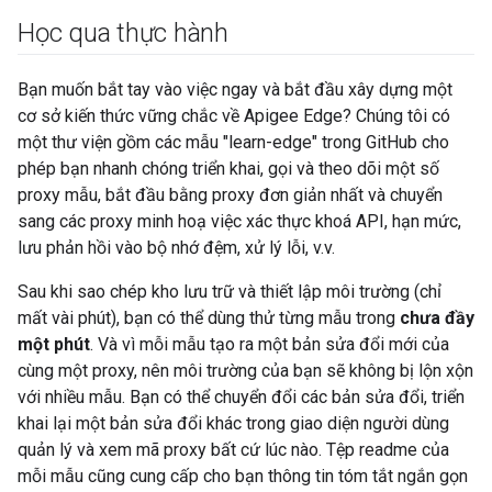
Học qua thực hành
Bạn muốn bắt tay vào việc ngay và bắt đầu xây dựng một
cơ sở kiến thức vững chắc về Apigee Edge? Chúng tôi có
một thư viện gồm các mẫu "learn-edge" trong GitHub cho
phép bạn nhanh chóng triển khai, gọi và theo dõi một số
proxy mẫu, bắt đầu bằng proxy đơn giản nhất và chuyển
sang các proxy minh hoạ việc xác thực khoá API, hạn mức,
lưu phản hồi vào bộ nhớ đệm, xử lý lỗi, v.v.
Sau khi sao chép kho lưu trữ và thiết lập môi trường (chỉ
mất vài phút), bạn có thể dùng thử từng mẫu trong
chưa đầy
một phút
. Và vì mỗi mẫu tạo ra một bản sửa đổi mới của
cùng một proxy, nên môi trường của bạn sẽ không bị lộn xộn
với nhiều mẫu. Bạn có thể chuyển đổi các bản sửa đổi, triển
khai lại một bản sửa đổi khác trong giao diện người dùng
quản lý và xem mã proxy bất cứ lúc nào. Tệp readme của
mỗi mẫu cũng cung cấp cho bạn thông tin tóm tắt ngắn gọn