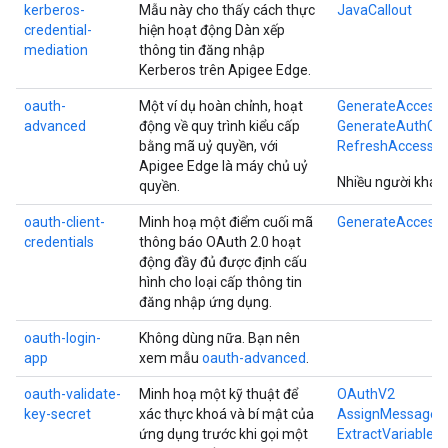
kerberos-
Mẫu này cho thấy cách thực
JavaCallout
credential-
hiện hoạt động Dàn xếp
mediation
thông tin đăng nhập
Kerberos trên Apigee Edge.
oauth-
Một ví dụ hoàn chỉnh, hoạt
GenerateAccess
advanced
động về quy trình kiểu cấp
GenerateAuthCo
bằng mã uỷ quyền, với
RefreshAccessT
Apigee Edge là máy chủ uỷ
Nhiều người khác..
quyền.
oauth-client-
Minh hoạ một điểm cuối mã
GenerateAccess
credentials
thông báo OAuth 2.0 hoạt
động đầy đủ được định cấu
hình cho loại cấp thông tin
đăng nhập ứng dụng.
oauth-login-
Không dùng nữa. Bạn nên
app
xem mẫu
oauth-advanced
.
oauth-validate-
Minh hoạ một kỹ thuật để
OAuthV2
key-secret
xác thực khoá và bí mật của
AssignMessage
ứng dụng trước khi gọi một
ExtractVariables