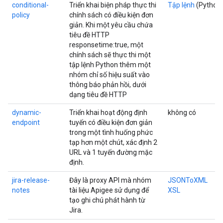
conditional-
Triển khai biện pháp thực thi
Tập lệnh
(Python
policy
chính sách có điều kiện đơn
giản. Khi một yêu cầu chứa
tiêu đề HTTP
responsetime:true, một
chính sách sẽ thực thi một
tập lệnh Python thêm một
nhóm chỉ số hiệu suất vào
thông báo phản hồi, dưới
dạng tiêu đề HTTP
dynamic-
Triển khai hoạt động định
không có
endpoint
tuyến có điều kiện đơn giản
trong một tình huống phức
tạp hơn một chút, xác định 2
URL và 1 tuyến đường mặc
định.
jira-release-
Đây là proxy API mà nhóm
JSONToXML
notes
tài liệu Apigee sử dụng để
XSL
tạo ghi chú phát hành từ
Jira.