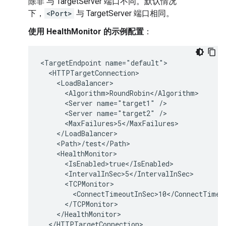
除非 与 TargetServer 端口不同。默认情况
下，
<Port>
与 TargetServer 端口相同。
使用 HealthMonitor 的示例配置
：
<TargetEndpoint name="default">

  <HTTPTargetConnection>

    <LoadBalancer>

      <Algorithm>RoundRobin</Algorithm>

      <Server name="target1" />

      <Server name="target2" />

      <MaxFailures>5</MaxFailures>

    </LoadBalancer>

    <Path>/test</Path>

    <HealthMonitor>

      <IsEnabled>true</IsEnabled>

      <IntervalInSec>5</IntervalInSec>

      <TCPMonitor>

        <ConnectTimeoutInSec>10</ConnectTimeou
      </TCPMonitor>

    </HealthMonitor>

  </HTTPTargetConnection>
