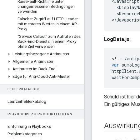
<
Javascript
Raise
Fault-Richtlinie unter
unangemessenen Bedingungen
  <DisplayN
verwenden
  <Resource
Falscher Zugriff auf HTTP-Header
<
/Javascrip
mit mehreren Werten in einem API-
Proxy
"Service Callout" zum Aufrufen des
LogData.js:
Back-End-Diensts in einem Proxy
ohne Ziel verwenden
Leistungsbezogene Antimuster
<
!--
/
antip
Allgemeine Antimuster
var
sumoLog
Antimuster im Back-End
httpClient
.
Edge für Anti-Cloud-Anti-Muster
waitForComp
FEHLERKATALOGE
Schuld ist hier 
Laufzeitfehlerkatalog
Ein gültiges Mus
PLAYBOOKS ZU PRODUKTFEHLERN
Auswirkun
Einführung in Playbooks
Problemkategorien