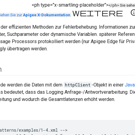
<ph type="x-smartling-placeholder">
</ph> Sie seh
Weitere In
Gehen Sie zur
Apigee X-Dokumentation
.
 der effizienten Methoden zur Fehlerbehebung. Informationen zu
er, Suchparameter oder dynamische Variablen. späterer Referen
ssage Processors protokolliert werden (nur Apigee Edge für Pri
gly übertragen werden.
n
ode werden die Daten mit dem
httpClient
-Objekt in einer
Java
s bedeutet, dass das Logging Anfrage-/Antwortverarbeitung. Die
beitung und wodurch die Gesamtlatenzen erhöht werden.
atterns/examples/1-4.xml --
>
