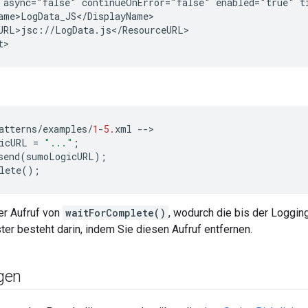
 async="false" continueOnError="false" enabled="true" t
ame>LogData_JS</DisplayName>
URL>jsc://LogData.js</ResourceURL>
t
>
atterns
/
examples
/
1
-
5.
xml
--
icURL
=
"..."
;
send
(
sumoLogicURL
);
lete
();
der Aufruf von
waitForComplete()
, wodurch die bis der Loggi
ter besteht darin, indem Sie diesen Aufruf entfernen.
gen