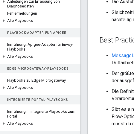
Die Ausfüh
Anleitungen zur Erfassung von
Diagnosedaten
Gleichzeit
Fehlermeldungen
nachteilig
Alle Playbooks
PLAYBOOK-ADAPTER FÜR APIGEE
Best Practi
Einführung: Apigee-Adapter für Envoy-
Playbooks
MessageLo
Alle Playbooks
Drittanbie
EDGE MICROGATEWAY-PLAYBOOKS
Der größte
der ausgef
Playbooks zu Edge Microgateway
Alle Playbooks
Die Definit
Verarbeitu
INTEGRIERTE PORTAL-PLAYBOOKS
Gibt es ei
Einführung in integrierte Playbooks zum
Flow-Optio
Portal
musst du d
Alle Playbooks