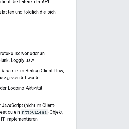
rhöht die Latenz der API.
asten und folglich die sich
rotokollserver oder an
lunk, Loggly usw.
 dass sie im Beitrag Client Flow,
urückgesendet wurde.
 der Logging-Aktivität
JavaScript (nicht im Client-
est du ein
httpClient
-Objekt,
HT
implementieren