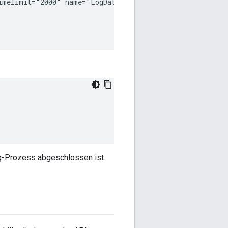
imelimit="2000" name="LogData_JS"
ng-Prozess abgeschlossen ist.