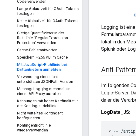
Code verwenden
Lange Ablaufzeit für OAuth-Tokens
festlegen
Keine Ablaufzeit für OAuth-Tokens
festlegen
Logging ist eine
Gierige Quantifizierer in der
Formularparamet
Richtlinie "Regular
Expression
lokal in den Me
Protection" verwenden
Splunk oder Log
Cache-Fehlerantworten
Speichern > 256 KB im Cache
Mit Java
Script-Richtlinie bei
Anti-Patter
Drittanbietern anmelden
Verwendung einer nicht
unterstützten JSONPath-Version
Im folgenden C
Message
Logging mehrmals in
Logic-Server. Da
einem API-Proxy aufrufen
da er die Verar
Kennungen mit hoher Kardinalität in
der Kontingentrichtlinie
LogData_JS:
Nicht verteiltes Kontingent
konfigurieren
Kontingentrichtlinie
wiederverwenden
<
!-- /antip