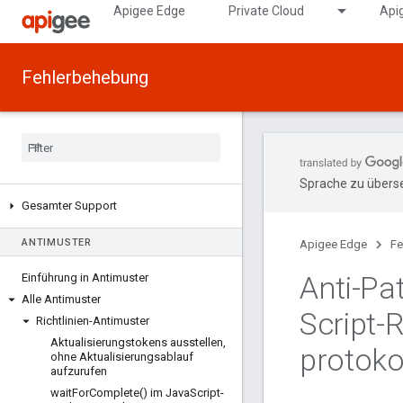
Apigee Edge
Private Cloud
Api
Fehlerbehebung
Sprache zu überse
Gesamter Support
ANTIMUSTER
Apigee Edge
Fe
Anti-Pat
Einführung in Antimuster
Alle Antimuster
Script-R
Richtlinien-Antimuster
Aktualisierungstokens ausstellen
,
protoko
ohne Aktualisierungsablauf
aufzurufen
wait
For
Complete(
) im Java
Script-