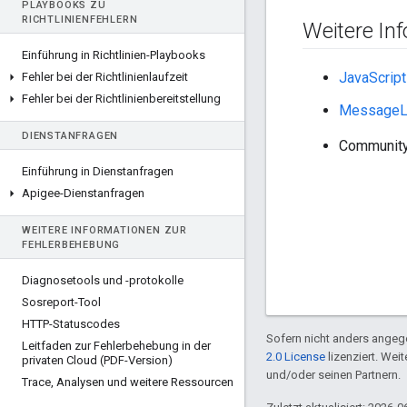
PLAYBOOKS ZU
RICHTLINIENFEHLERN
Weitere In
Einführung in Richtlinien-Playbooks
JavaScript
Fehler bei der Richtlinienlaufzeit
Fehler bei der Richtlinienbereitstellung
MessageLo
DIENSTANFRAGEN
Community
Einführung in Dienstanfragen
Apigee-Dienstanfragen
WEITERE INFORMATIONEN ZUR
FEHLERBEHEBUNG
Diagnosetools und -protokolle
Sosreport-Tool
HTTP-Statuscodes
Sofern nicht anders angege
Leitfaden zur Fehlerbehebung in der
2.0 License
lizenziert. Wei
privaten Cloud (PDF-Version)
und/oder seinen Partnern.
Trace
,
Analysen und weitere Ressourcen