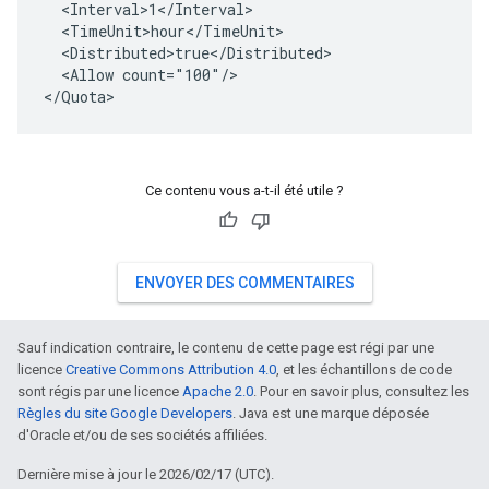
  <Interval>1</Interval>
  <TimeUnit>hour</TimeUnit>
  <Distributed>true</Distributed>
  <Allow count="100"/>
<
/Quota
>
Ce contenu vous a-t-il été utile ?
ENVOYER DES COMMENTAIRES
Sauf indication contraire, le contenu de cette page est régi par une
licence
Creative Commons Attribution 4.0
, et les échantillons de code
sont régis par une licence
Apache 2.0
. Pour en savoir plus, consultez les
Règles du site Google Developers
. Java est une marque déposée
d'Oracle et/ou de ses sociétés affiliées.
Dernière mise à jour le 2026/02/17 (UTC).