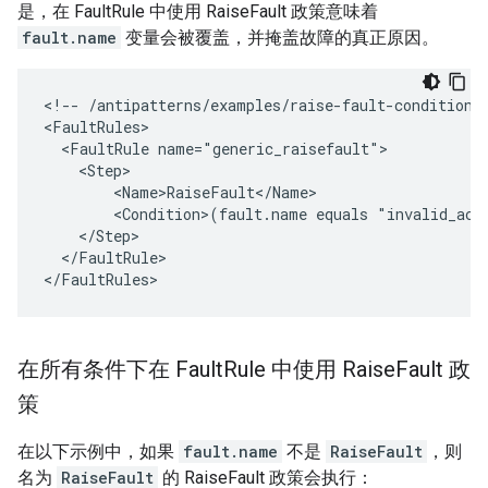
是，在 FaultRule 中使用 RaiseFault 政策意味着
fault.name
变量会被覆盖，并掩盖故障的真正原因。
<
!-- /antipatterns/examples/raise-fault-conditions
<
FaultRules
  <FaultRule name="generic_raisefault">
    <Step>
        <Name>RaiseFault</Name>
        <Condition>(fault.name equals "invalid_acc
    </Step>
  </FaultRule>
<
/FaultRules
>
在所有条件下在 Fault
Rule 中使用 Raise
Fault 政
策
在以下示例中，如果
fault.name
不是
RaiseFault
，则
名为
RaiseFault
的 RaiseFault 政策会执行：