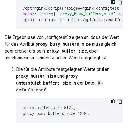
/
opt
/
nginx
/
scripts
/
apigee
-
nginx
configtest
nginx
:
[
emerg
]
"proxy_busy_buffers_size"
must
nginx
:
configuration
file
/
opt
/
nginx
/
conf
/
ngi
Die Ergebnisse von „configtest“ zeigen an, dass der Wert
für das Attribut
proxy_busy_buffers_size
muss gleich
oder größer als sein.
proxy_buffer_size
, aber
anscheinend auf einen falschen Wert festgelegt ist.
Die für die Attribute festgelegten Werte prüfen
proxy_buffer_size
und
proxy_
unterstützt_buffers_size
in der Datei
0-
default.conf
:
proxy_buffer_size 512k;

proxy_busy_buffers_size 128k;