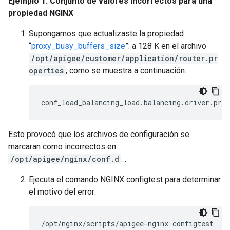
Ejemplo 1: Conjunto de valores incorrectos para una
propiedad NGINX
Supongamos que actualizaste la propiedad
“
proxy_busy_buffers_size
”. a 128 K en el archivo
/opt/apigee/customer/application/router.pr
operties
, como se muestra a continuación:
conf_load_balancing_load
.
balancing
.
driver
.
prox
Esto provocó que los archivos de configuración se
marcaran como incorrectos en
/opt/apigee/nginx/conf.d
. .
Ejecuta el comando NGINX configtest para determinar
el motivo del error:
/
opt
/
nginx
/
scripts
/
apigee
-
nginx
configtest