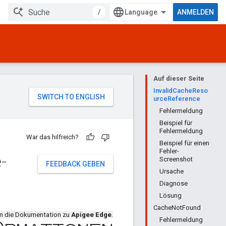
/
ANMELDEN
Auf dieser Seite
InvalidCacheReso
urceReference
Fehlermeldung
Beispiel für
Fehlermeldung
War das hilfreich?
Beispiel für einen
Fehler-
-
Screenshot
FEEDBACK GEBEN
Ursache
Diagnose
Lösung
CacheNotFound
en die Dokumentation zu
Apigee Edge
.
Fehlermeldung