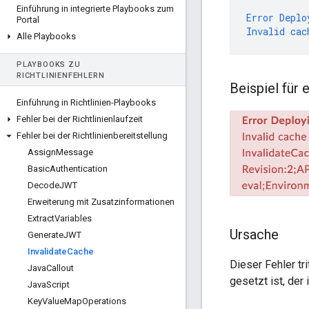
Einführung in integrierte Playbooks zum
Error
Deplo
Portal
Invalid
cac
Alle Playbooks
PLAYBOOKS ZU
RICHTLINIENFEHLERN
Beispiel für
Einführung in Richtlinien-Playbooks
Fehler bei der Richtlinienlaufzeit
Fehler bei der Richtlinienbereitstellung
Assign
Message
Basic
Authentication
Decode
JWT
Erweiterung mit Zusatzinformationen
Extract
Variables
Ursache
Generate
JWT
Invalidate
Cache
Dieser Fehler tr
Java
Callout
gesetzt ist, der
Java
Script
Key
Value
Map
Operations