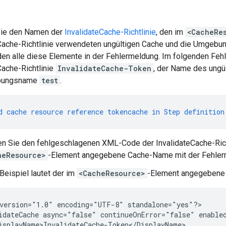
 Sie den Namen der
InvalidateCache-Richtlinie
, den im
<CacheRe
Cache-Richtlinie verwendeten ungültigen Cache und die Umgebung
inden alle diese Elemente in der Fehlermeldung. Im folgenden Feh
Cache-Richtlinie
InvalidateCache-Token
, der Name des ungü
bungsname
test
.
d
cache
resource
reference
tokencache
in
Step
definition
n Sie den fehlgeschlagenen XML-Code der InvalidateCache-Richtl
heResource>
-Element angegebene Cache-Name mit der Fehler
Beispiel lautet der im
<CacheResource>
-Element angegeben
version="1.0" encoding="UTF-8" standalone="yes"?>

idateCache async="false" continueOnError="false" enabled
isplayName>InvalidateCache-Token</DisplayName>
