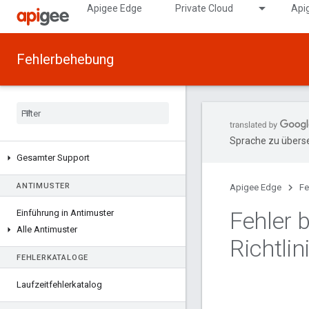
Apigee Edge
Private Cloud
Api
Fehlerbehebung
Sprache zu überse
Gesamter Support
ANTIMUSTER
Apigee Edge
Fe
Fehler 
Einführung in Antimuster
Alle Antimuster
Richtli
FEHLERKATALOGE
Laufzeitfehlerkatalog