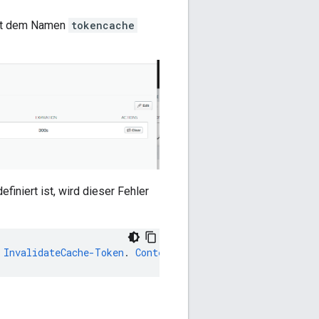
mit dem Namen
tokencache
finiert ist, wird dieser Fehler
InvalidateCache-Token
.
Context
Revision
:
2
;
APIProxy
:
Tes