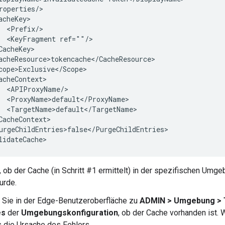
roperties/>

acheKey>

  <Prefix/>

  <KeyFragment ref=""/>

CacheKey>

acheResource>tokencache</CacheResource>

cope>Exclusive</Scope>

acheContext>

  <APIProxyName/>

  <ProxyName>default</ProxyName>

  <TargetName>default</TargetName>

CacheContext>

urgeChildEntries>false</PurgeChildEntries>

 ob der Cache (in Schritt #1 ermittelt) in der spezifischen Umgebu
urde.
 Sie in der Edge-Benutzeroberfläche zu
ADMIN > Umgebung > 
es
der
Umgebungskonfiguration
, ob der Cache vorhanden ist.
es die Ursache des Fehlers.