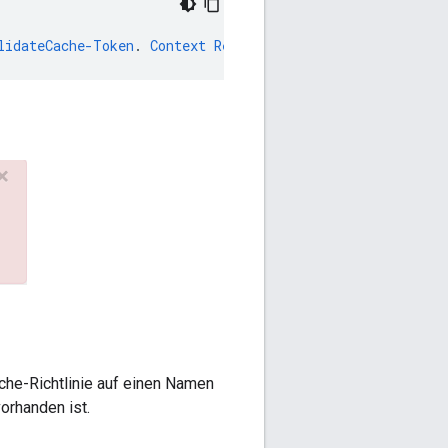
lidateCache-Token
.
Context
Revision
:
2
;
APIProxy
:
TestCach
ache-Richtlinie auf einen Namen
vorhanden ist.