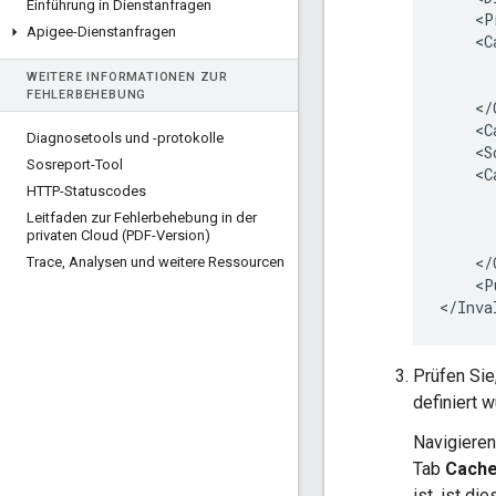
Einführung in Dienstanfragen
    <P
Apigee-Dienstanfragen
    <C
      
WEITERE INFORMATIONEN ZUR
      
FEHLERBEHEBUNG
    </
    <C
Diagnosetools und -protokolle
    <S
Sosreport-Tool
    <C
HTTP-Statuscodes
      
      
Leitfaden zur Fehlerbehebung in der
privaten Cloud (PDF-Version)
      
    </
Trace
,
Analysen und weitere Ressourcen
    <P
Prüfen Sie,
definiert w
Navigieren
Tab
Cach
ist, ist di