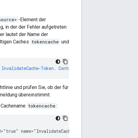
source>
-Element der
, in der der Fehler aufgetreten
ler lautet der Name der
ltigen Caches
tokencache
und
InvalidateCache-Token
.
Context
Revision
:
2
;
APIProxy
:
Tes
inie und prüfen Sie, ob der für
meldung übereinstimmt.
e Cachename
tokencache
:
="true" name="InvalidateCache-Token">
