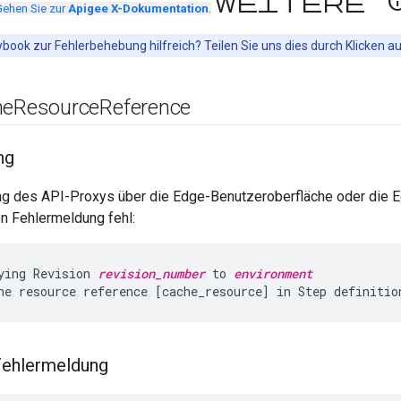
Weitere In
Gehen Sie zur
Apigee X-Dokumentation
.
book zur Fehlerbehebung hilfreich? Teilen Sie uns dies durch Klicken a
he
Resource
Reference
ng
ung des API-Proxys über die Edge-Benutzeroberfläche oder die 
en Fehlermeldung fehl:
ying Revision 
revision_number
 to 
environment
 Fehlermeldung