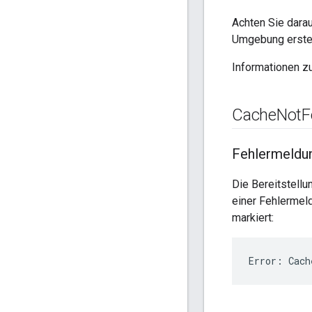
Achten Sie dara
Umgebung erstell
Informationen z
Cache
Not
F
Fehlermeldu
Die Bereitstell
einer Fehlermeld
markiert:
Error: Cach