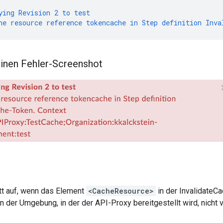
ying
Revision
2
to
test
he
resource
reference
tokencache
in
Step
definition
Inva
 einen Fehler-Screenshot
itt auf, wenn das Element
<CacheResource>
in der InvalidateC
 in der Umgebung, in der der API-Proxy bereitgestellt wird, nicht 