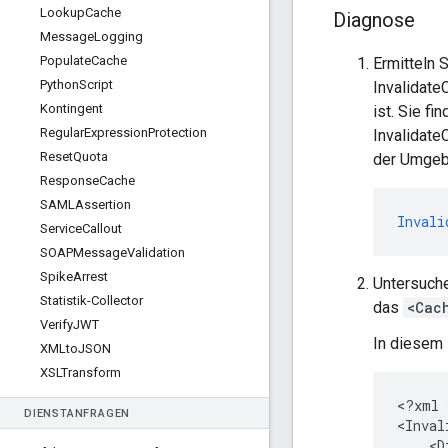
Lookup
Cache
Diagnose
Message
Logging
Populate
Cache
Ermitteln
Python
Script
Invalidate
Kontingent
ist. Sie f
Regular
Expression
Protection
Invalidate
Reset
Quota
der Umge
Response
Cache
SAMLAssertion
Invali
Service
Callout
SOAPMessage
Validation
Spike
Arrest
Untersuche
Statistik-Collector
das
<Cac
Verify
JWT
In diesem 
XMLto
JSON
XSLTransform
<?xml 
DIENSTANFRAGEN
<Inval
    <D